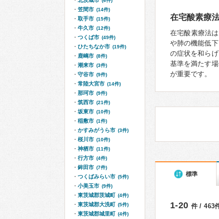
北茨城市
(6件)
笠間市
(14件)
在宅酸素療
取手市
(15件)
牛久市
(12件)
在宅酸素療法は、
つくば市
(49件)
や肺の機能低下
ひたちなか市
(19件)
の症状を和らげ
鹿嶋市
(8件)
基準を満たす場
潮来市
(3件)
が重要です。
守谷市
(9件)
常陸大宮市
(14件)
那珂市
(9件)
筑西市
(21件)
坂東市
(10件)
稲敷市
(1件)
かすみがうら市
(3件)
桜川市
(10件)
神栖市
(11件)
行方市
(4件)
鉾田市
(7件)
標準
つくばみらい市
(5件)
小美玉市
(9件)
東茨城郡茨城町
(4件)
1-20
東茨城郡大洗町
(5件)
件 / 46
東茨城郡城里町
(4件)