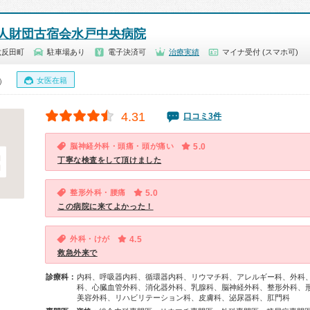
人財団古宿会水戸中央病院
六反田町
駐車場あり
電子決済可
治療実績
マイナ受付 (スマホ可)
女医在籍
0）
4.31
口コミ3件
脳神経外科・頭痛・頭が痛い
5.0
丁寧な検査をして頂けました
整形外科・腰痛
5.0
この病院に来てよかった！
外科・けが
4.5
救急外来で
診療科：
内科、呼吸器内科、循環器内科、リウマチ科、アレルギー科、外科
科、心臓血管外科、消化器外科、乳腺科、脳神経外科、整形外科、
美容外科、リハビリテーション科、皮膚科、泌尿器科、肛門科