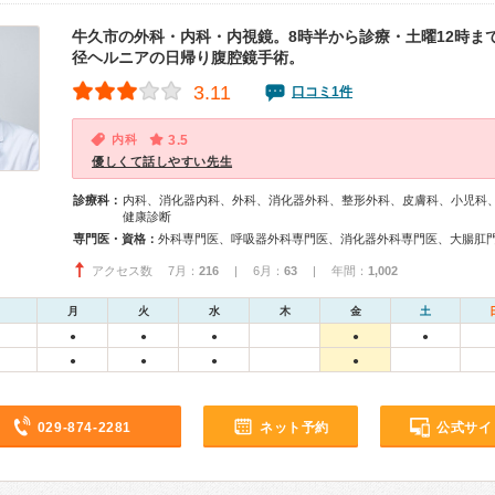
牛久市の外科・内科・内視鏡。8時半から診療・土曜12時ま
径ヘルニアの日帰り腹腔鏡手術。
3.11
口コミ1件
内科
3.5
優しくて話しやすい先生
診療科：
内科、消化器内科、外科、消化器外科、整形外科、皮膚科、小児科
健康診断
専門医・資格：
アクセス数 7月：
216
| 6月：
63
| 年間：
1,002
月
火
水
木
金
土
●
●
●
●
●
●
●
●
●
029-874-2281
ネット予約
公式サイ