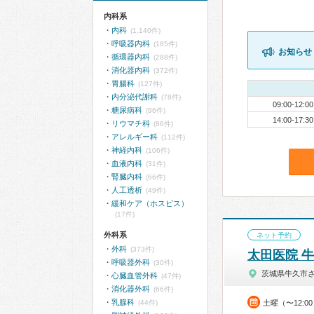
内科系
内科
(1,140件)
呼吸器内科
(185件)
お知らせ
循環器内科
(288件)
消化器内科
(372件)
胃腸科
(127件)
内分泌代謝科
(78件)
09:00-12:00
糖尿病科
(96件)
14:00-17:30
リウマチ科
(86件)
アレルギー科
(112件)
神経内科
(106件)
血液内科
(31件)
腎臓内科
(66件)
人工透析
(49件)
緩和ケア（ホスピス）
(17件)
外科系
ネット予約
外科
(373件)
太田医院 
呼吸器外科
(30件)
茨城県牛久市
心臓血管外科
(47件)
消化器外科
(66件)
乳腺科
(44件)
土曜（〜12:0