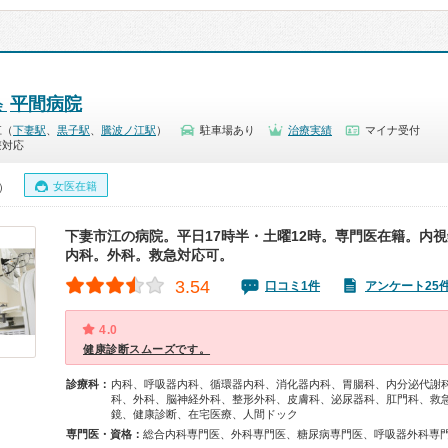
平間病院
会
江（
下妻駅
、
黒子駅
、
騰波ノ江駅
）
駐車場あり
治療実績
マイナ受付
療対応
女医在籍
0）
下妻市江の病院。平日17時半・土曜12時。専門医在籍。内
内科。外科。救急対応可。
3.54
口コミ1件
アンケート25
4.0
健康診断スムーズです。
診療科：
内科、呼吸器内科、循環器内科、消化器内科、胃腸科、内分泌代謝
科、外科、脳神経外科、整形外科、皮膚科、泌尿器科、肛門科、救
鏡、健康診断、在宅医療、人間ドック
専門医・資格：