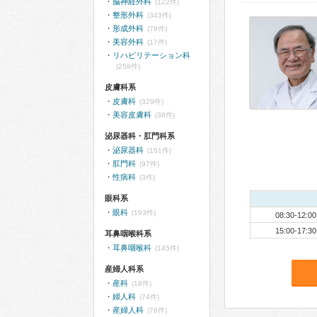
脳神経外科
(122件)
整形外科
(343件)
形成外科
(78件)
美容外科
(17件)
リハビリテーション科
(258件)
皮膚科系
皮膚科
(329件)
美容皮膚科
(38件)
泌尿器科・肛門科系
泌尿器科
(161件)
肛門科
(97件)
性病科
(3件)
眼科系
眼科
(193件)
08:30-12:00
15:00-17:30
耳鼻咽喉科系
耳鼻咽喉科
(145件)
産婦人科系
産科
(18件)
婦人科
(74件)
産婦人科
(76件)