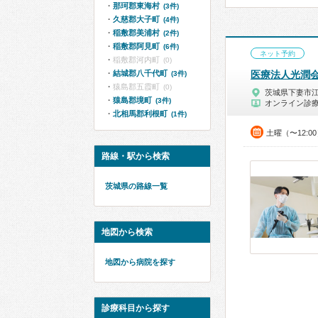
那珂郡東海村
(3件)
久慈郡大子町
(4件)
稲敷郡美浦村
(2件)
稲敷郡阿見町
(6件)
ネット予約
稲敷郡河内町
(0)
結城郡八千代町
医療法人光潤
(3件)
猿島郡五霞町
(0)
茨城県下妻市
猿島郡境町
(3件)
オンライン診
北相馬郡利根町
(1件)
土曜（〜12:0
路線・駅から検索
茨城県の路線一覧
地図から検索
地図から病院を探す
診療科目から探す