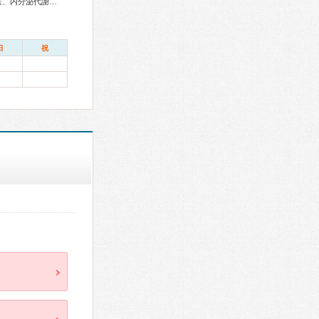
総合内科専門医、リウマチ専門医、外科専門医、糖尿病専門医、内分泌代謝科専門医、甲状腺専門医、呼吸器専門医、呼吸器外科専門医、心臓血管外科専門医、消化器病専門医、消化器外科専門医、肝臓専門医、大腸肛門病専門医、消化器内視鏡専門医、泌尿器科専門医、腎臓専門医、透析専門医、脳神経外科専門医、整形外科専門医、形成外科専門医、皮膚科専門医、産婦人科専門医、乳腺専門医、麻酔科専門医、がん治療認定医
日
祝