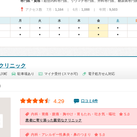
専門医・資格：
アクセス数 7月：
1,164
| 6月：
1,088
| 年間：
9,503
月
火
水
木
金
土
●
●
●
●
●
●
●
●
●
●
●
●
クリニック
鮎川町
駐車場あり
マイナ受付 (スマホ可)
電子処方せん対応
0）
4.29
口コミ4件
内科・胃痛・腹痛・胸やけ・胃もたれ・吐き気・嘔吐
5.0
患者に寄り添った親切なクリニック
内科・アレルギー性鼻炎・鼻のつまり
5.0