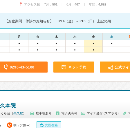
アクセス数 7月：
501
| 6月：
467
| 年間：
4,892
【お盆期間 休診のお知らせ】 ・8/14（金）～8/16（日） 上記の期...
月
火
水
木
金
土
●
●
●
●
●
●
●
●
●
●
●
0296-43-5100
ネット予約
公式サイ
牛久本院
さくら台（
牛久駅
）
駐車場あり
電子決済可
マイナ受付 (スマホ可)
女医在籍
0）
朝（8:30〜）