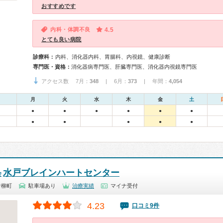
おすすめです
内科・体調不良
4.5
とても良い病院
診療科：
内科、消化器内科、胃腸科、内視鏡、健康診断
専門医・資格：
消化器病専門医、肝臓専門医、消化器内視鏡専門医
アクセス数 7月：
348
| 6月：
373
| 年間：
4,054
月
火
水
木
金
土
●
●
●
●
●
●
●
●
●
●
●
水戸ブレインハートセンター
会
青柳町
駐車場あり
治療実績
マイナ受付
4.23
口コミ9件