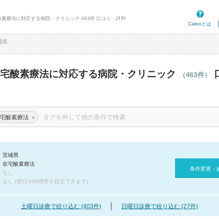
酸素療法に対応する病院・クリニック 463件 口コミ・評判
Calooとは
城県
在宅酸素療法に対応する病院・クリニック
（463件）
×
宅酸素療法
茨城県
在宅酸素療法
条件変更・
なし
なし (曜日や時間帯を指定できます)
土曜日診療で絞り込む (403件)
日曜日診療で絞り込む (27件)