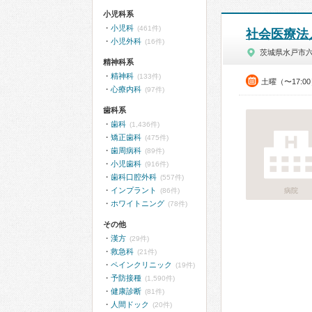
小児科系
小児科
(461件)
社会医療法
小児外科
(16件)
茨城県水戸市
精神科系
精神科
(133件)
土曜（〜17:0
心療内科
(97件)
歯科系
歯科
(1,436件)
矯正歯科
(475件)
歯周病科
(89件)
小児歯科
(916件)
歯科口腔外科
(557件)
インプラント
(86件)
病院
ホワイトニング
(78件)
その他
漢方
(29件)
救急科
(21件)
ペインクリニック
(19件)
予防接種
(1,590件)
健康診断
(81件)
人間ドック
(20件)