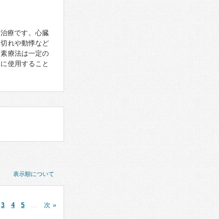
行う治療です。心臓
息切れや動悸など
酸素療法は一定の
切に使用すること
表示順について
3
4
5
…
次 »