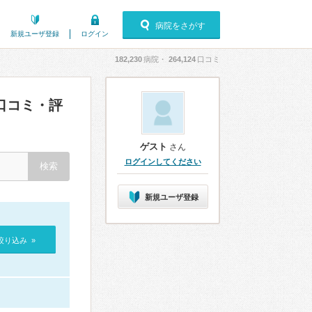
病院をさがす
新規ユーザ登録
ログイン
182,230
病院・
264,124
口コミ
口コミ・評
ゲスト
さん
ログインしてください
新規ユーザ登録
絞り込み »