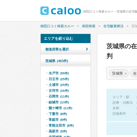
病院口コミ検索カルー - 茨城県の在宅
病院口コミ検索カルー
病院検索
在宅酸素療法
茨
エリアを絞り込む
茨城県の
都道府県を選択
判
茨城県
(463件)
×
茨城県
在
水戸市
(59件)
日立市
(25件)
土浦市
(25件)
古河市
(16件)
石岡市
(11件)
エリア・駅
結城市
(13件)
診療・治療法
龍ケ崎市
名称
(11件)
詳細条件
下妻市
(8件)
常総市
(8件)
常陸太田市
(8件)
高萩市
(5件)