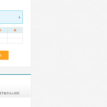
日
祝
ト
電子処方せん対応