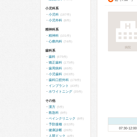
小児科系
小児科
(187件)
小児外科
(8件)
精神科系
精神科
(101件)
心療内科
(74件)
病院
歯科系
歯科
(675件)
矯正歯科
(175件)
歯周病科
(46件)
小児歯科
(363件)
歯科口腔外科
(178件)
インプラント
(43件)
ホワイトニング
(35件)
その他
漢方
(5件)
救急科
(9件)
ペインクリニック
(8件)
予防接種
(932件)
07:30-12:00
健康診断
(26件)
人間ドック
(4件)