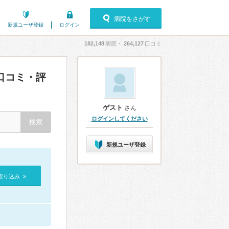
病院をさがす
新規ユーザ登録
ログイン
182,148
病院・
264,127
口コミ
口コミ・評
ゲスト
さん
ログインしてください
新規ユーザ登録
絞り込み »