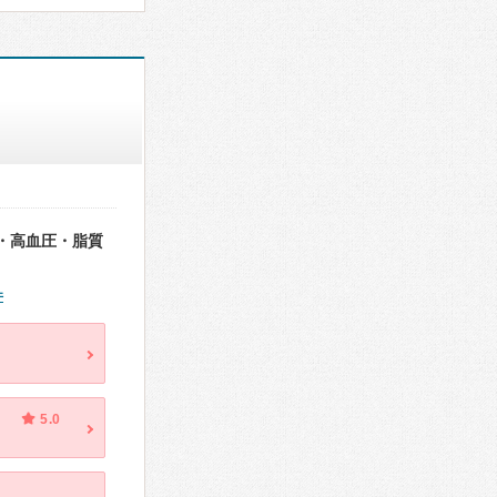
・高血圧・脂質
件
5.0