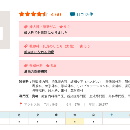
4.60
口コミ6件
婦人科・卵巣がん
5.0
婦人科でお世話になりました
乳腺科・乳房のしこり（女性）
5.0
前向きになれる治療
形成外科
5.0
最高の医療機関
診療科：
呼吸器内科、消化器内科、緩和ケア（ホスピス）、呼吸器外科、消
乳腺科、整形外科、形成外科、リハビリテーション科、皮膚科、泌
鼻咽喉科、婦人科、歯科、放射線科
専門医・資格：
アクセス数 7月：
948
| 6月：
870
| 年間：
10,577
月
火
水
木
金
土
●
●
●
●
●