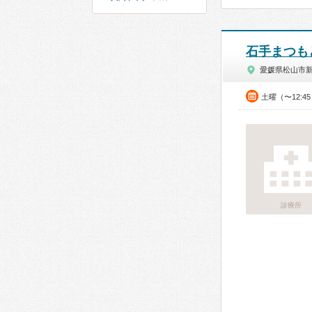
石手まつも
愛媛県松山市
土曜（〜12:4
診療所