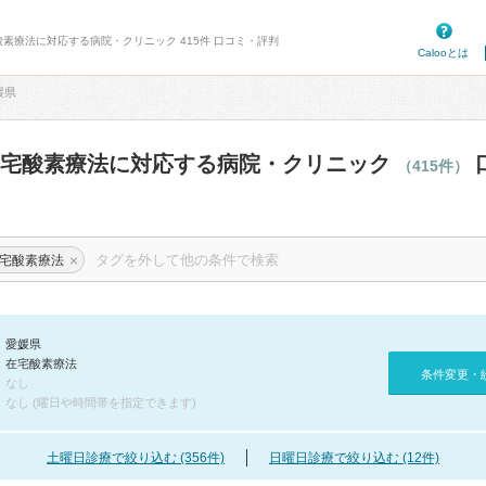
酸素療法に対応する病院・クリニック 415件 口コミ・評判
Calooとは
媛県
在宅酸素療法に対応する病院・クリニック
（415件）
×
宅酸素療法
愛媛県
在宅酸素療法
条件変更・
なし
なし (曜日や時間帯を指定できます)
土曜日診療で絞り込む (356件)
日曜日診療で絞り込む (12件)