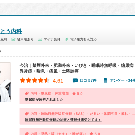
かとう内科
立花町
駐車場あり
マイナ受付
電子処方せん対応
0）
今治｜禁煙外来・肥満外来・いびき・睡眠時無呼吸・糖尿病
異常症・喘息・痛風・土曜診療
4.61
口コミ7件
アンケート34
内科・糖尿病・体重増加
5.0
糖尿病が改善されました
内科・睡眠時無呼吸症候群（SAS）・だるい・体調不良・疲れ・ストレス・血圧が高い・体重増加
睡眠時無呼吸症候群の治療と禁煙外来受けてます
内科・発熱・咳（セキ）・喉が痛い
5.0