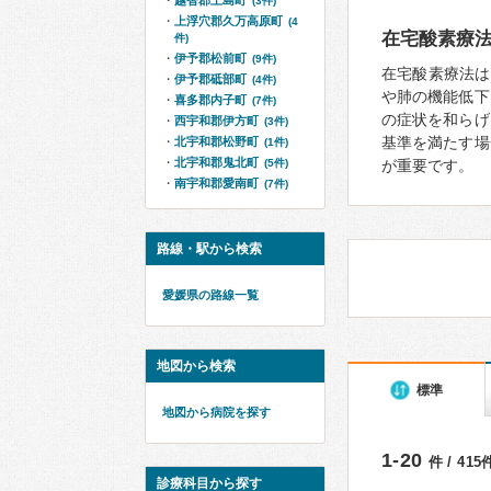
越智郡上島町
(3件)
上浮穴郡久万高原町
(4
在宅酸素療
件)
伊予郡松前町
(9件)
在宅酸素療法は、
伊予郡砥部町
(4件)
や肺の機能低下
喜多郡内子町
(7件)
の症状を和らげ
西宇和郡伊方町
(3件)
基準を満たす場
北宇和郡松野町
(1件)
北宇和郡鬼北町
(5件)
が重要です。
南宇和郡愛南町
(7件)
路線・駅から検索
愛媛県の路線一覧
地図から検索
標準
地図から病院を探す
1-20
件 / 41
診療科目から探す