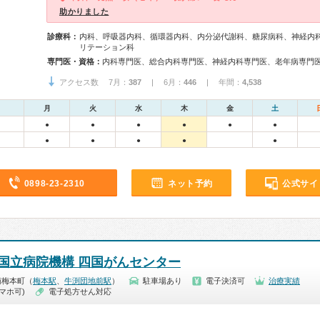
助かりました
診療科：
内科、呼吸器内科、循環器内科、内分泌代謝科、糖尿病科、神経内
リテーション科
専門医・資格：
内科専門医、総合内科専門医、神経内科専門医、老年病専門
アクセス数 7月：
387
| 6月：
446
| 年間：
4,538
月
火
水
木
金
土
●
●
●
●
●
●
●
●
●
●
●
0898-23-2310
ネット予約
公式サイ
国立病院機構 四国がんセンター
南梅本町（
梅本駅
、
牛渕団地前駅
）
駐車場あり
電子決済可
治療実績
マホ可)
電子処方せん対応