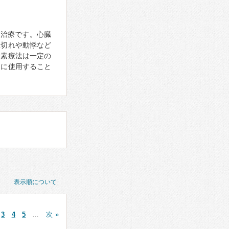
行う治療です。心臓
息切れや動悸など
酸素療法は一定の
切に使用すること
表示順について
3
4
5
…
次 »