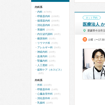
内科系
内科
(678件)
呼吸器内科
(109件)
ネット予約
循環器内科
(206件)
医療法人 
消化器内科
(239件)
胃腸科
(202件)
愛媛県今治市
内分泌代謝科
(46件)
糖尿病科
(51件)
土曜（〜17:3
リウマチ科
(72件)
アレルギー科
(54件)
神経内科
(43件)
血液内科
(11件)
腎臓内科
(13件)
人工透析
(4件)
緩和ケア（ホスピス）
(6件)
外科系
外科
(223件)
呼吸器外科
(14件)
心臓血管外科
(28件)
消化器外科
(42件)
乳腺科
(10件)