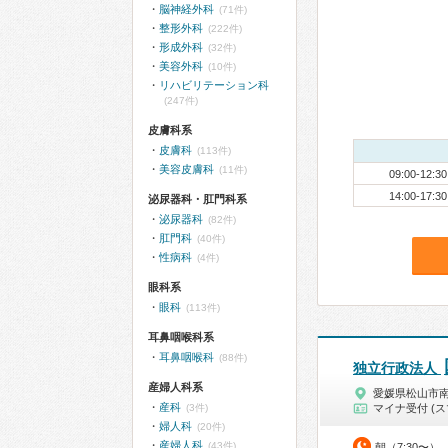
脳神経外科
(71件)
整形外科
(222件)
形成外科
(32件)
美容外科
(10件)
リハビリテーション科
(247件)
皮膚科系
皮膚科
(113件)
美容皮膚科
(11件)
09:00-12:30
14:00-17:30
泌尿器科・肛門科系
泌尿器科
(82件)
肛門科
(40件)
性病科
(4件)
眼科系
眼科
(113件)
耳鼻咽喉科系
耳鼻咽喉科
(88件)
独立行政法人
産婦人科系
愛媛県松山市
産科
(3件)
マイナ受付 (ス
婦人科
(20件)
産婦人科
(43件)
朝（7:30〜）