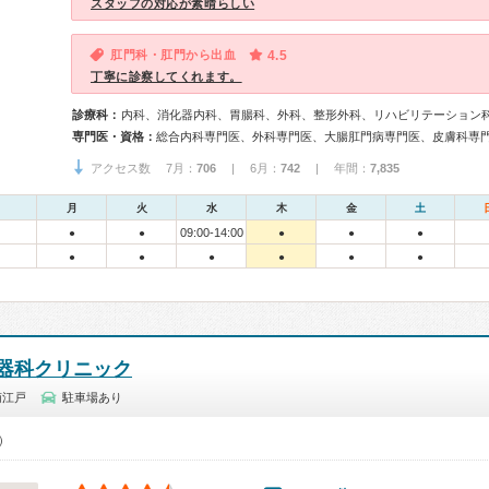
スタッフの対応が素晴らしい
肛門科・肛門から出血
4.5
丁寧に診察してくれます。
診療科：
内科、消化器内科、胃腸科、外科、整形外科、リハビリテーション
専門医・資格：
アクセス数 7月：
706
| 6月：
742
| 年間：
7,835
月
火
水
木
金
土
09:00-14:00
●
●
●
●
●
●
●
●
●
●
●
器科クリニック
南江戸
駐車場あり
0）