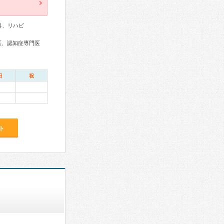
科、リハビ
医、認知症専門医
日
祝
ト