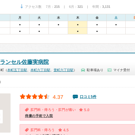
アクセス数 7月：
215
| 6月：
321
| 年間：
3,131
月
火
水
木
金
土
●
●
●
●
●
●
●
●
●
●
グランセル佐藤実病院
本町（
本町五丁目駅
、
本町六丁目駅
、
萱町六丁目駅
）
駐車場あり
マイナ受付
0）
4.37
口コミ5件
肛門科・痔ろう・肛門が痛い
5.0
痔瘻の手術で入院
肛門科・痔ろう
4.5