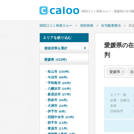
病院口コミ検索カルー - 愛媛県の在宅
病院口コミ検索カルー
病院検索
在宅酸素療法
愛
エリアを絞り込む
愛媛県の
都道府県を選択
判
愛媛県
(415件)
×
愛媛県
在
松山市
(150件)
今治市
(48件)
宇和島市
(28件)
八幡浜市
(16件)
新居浜市
(27件)
エリア・駅
西条市
(34件)
診療・治療法
大洲市
名称
(16件)
詳細条件
伊予市
(6件)
四国中央市
(23件)
西予市
(13件)
東温市
(11件)