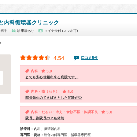
と内科循環器クリニック
新石手
駐車場あり
マイナ受付 (スマホ可)
5）
4.54
口コミ5件
内科
5.0
とても安心信頼出来る病院です。
内科・咳（セキ）
5.0
院長先生のてきぱきとした問診が◎
内科・だるい・冷え・食欲不振・体調不良
5.0
院長、副院長の２名体制
診療科：
内科、循環器内科
専門医・資格：
総合内科専門医、循環器専門医