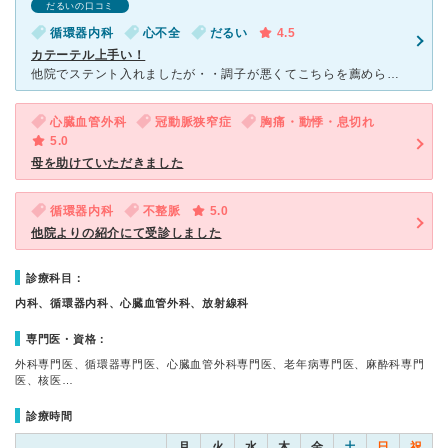
だるいの口コミ
循環器内科
心不全
だるい
4.5
カテーテル上手い！
他院でステント入れましたが・・調子が悪くてこちらを薦められました・ 前院でのカテーテルでは腕部にあざ・・手が動かせない・・→始めてのカテーテルだったのでこんなものなのだろうと思ってましたが、こちらの
心臓血管外科
冠動脈狭窄症
胸痛・動悸・息切れ
5.0
母を助けていただきました
循環器内科
不整脈
5.0
他院よりの紹介にて受診しました
診療科目：
内科、循環器内科、心臓血管外科、放射線科
専門医・資格：
外科専門医、循環器専門医、心臓血管外科専門医、老年病専門医、麻酔科専門
医、核医…
診療時間
月
火
水
木
金
土
日
祝