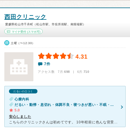
西田クリニック
愛媛県松山市千舟町（松山市駅、市役所前駅、南堀端駅）
マイナ受付
(スマホ可)
土曜（〜12:30）
4.31
7件
アクセス数 7月:
698
| 6月:
710
だるいの口コミ
心療内科
だるい・動悸・息切れ・体調不良・寝つきが悪い・不眠・便秘・気が滅入る・不安
5.0
安心しました
こちらのクリニックさんは初めてです。 10年程前に色んな背景があり、うつ状態でこちらではありませんが心療内科に何年もお世話になっておりました。何件か診察して頂いて落ち着いておりましたが、最終的には自