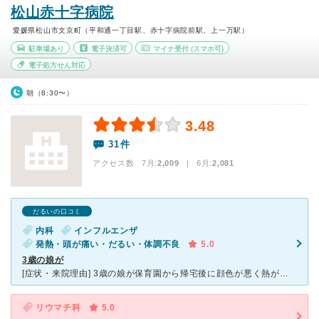
松山赤十字病院
愛媛県松山市文京町（平和通一丁目駅、赤十字病院前駅、上一万駅）
駐車場あり
電子決済可
マイナ受付
(スマホ可)
電子処方せん対応
朝（8:30〜）
3.48
31件
アクセス数 7月:
2,009
| 6月:
2,081
だるいの口コミ
内科
インフルエンザ
発熱・頭が痛い・だるい・体調不良
5.0
3歳の娘が
[症状・来院理由] 3歳の娘が保育園から帰宅後に顔色が悪く熱が39.5度もありこれは大変だと思い嫁と一緒に救急病院に行きました。 病院到着時には娘は呼吸が荒く顔が真っ赤ですぐに看護師と先生を呼び治
リウマチ科
5.0