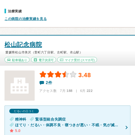
治療実績
この病院の治療実績を見る
松山記念病院
愛媛県松山市美沢（萱町六丁目駅、古町駅、衣山駅）
駐車場あり
電子決済可
マイナ受付
(スマホ可)
3.48
2件
アクセス数 7月:
188
| 6月:
222
だるいの口コミ
精神科
緊張型統合失調症
ほてり・だるい・体調不良・寝つきが悪い・不眠・気が滅入る・不安・幻想・妄想
5.0