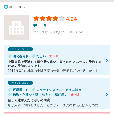
朝（8:30〜）
4.24
35件
アクセス数 7月:
2,107
| 6月:
2,343
だるいの口コミ
消化器内科
だるい
5.0
中堅病院で受診して紹介状を書いて貰うのがスムーズに予約する
ための受診のコツです。
2016年3月に地元の中堅病院の検査で肝細胞ガンが見つかりました。 すぐに地域連携先の県立中央病院への紹介状を書いて貰って受診、5月に肝細胞ガンの手術を受けて10年を経過しました。 この間
だるいの口コミ
呼吸器内科
ニューモシスチス・カリニ肺炎
発熱・だるい・咳（セキ）・喉が痛い
4.5
新しく建替えたばかりの病院
母が入院・通院しました。とにかく まだ建替えたばかりの病院は、広さこそ そんなに有りませんが、綺麗です。コンビニにカフェも併設していて、入院の個室は ホテルさながらの綺麗な部屋です。通院時の駐車場は、