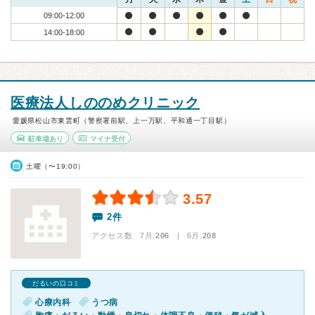
09:00-12:00
14:00-18:00
医療法人しののめクリニック
愛媛県松山市東雲町（警察署前駅、上一万駅、平和通一丁目駅）
駐車場あり
マイナ受付
土曜（〜19:00）
3.57
2件
アクセス数 7月:
206
| 6月:
208
だるいの口コミ
心療内科
うつ病