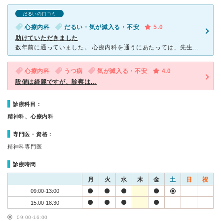
だるいの口コミ
心療内科
だるい・気が滅入る・不安
5.0
助けていただきました
数年前に通っていました。 心療内科を通うにあたっては、先生との相性が何よりも大切だと思います。 私の場合は、こちらの先生と波長が合い、それまでいくつかの心療内科を回り、その度に落胆(時には傷付くこ
心療内科
うつ病
気が滅入る・不安
4.0
設備は綺麗ですが、診察は…
診療科目：
精神科、心療内科
専門医・資格：
精神科専門医
診療時間
月
火
水
木
金
土
日
祝
09:00-13:00
15:00-18:30
09:00-16:00