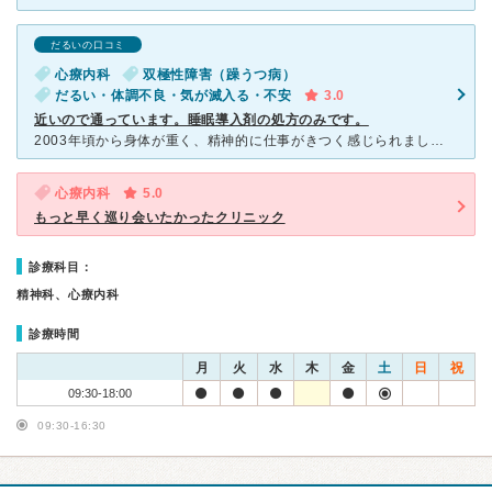
だるいの口コミ
心療内科
双極性障害（躁うつ病）
だるい・体調不良・気が滅入る・不安
3.0
近いので通っています。睡眠導入剤の処方のみです。
2003年頃から身体が重く、精神的に仕事がきつく感じられました。 一番最初にかかった精神科では、パキシルさえ飲めばたちまち治ると言われ服用しましたが、全く効かず落ち込んだことをよく覚えています。
心療内科
5.0
もっと早く巡り会いたかったクリニック
診療科目：
精神科、心療内科
診療時間
月
火
水
木
金
土
日
祝
09:30-18:00
09:30-16:30