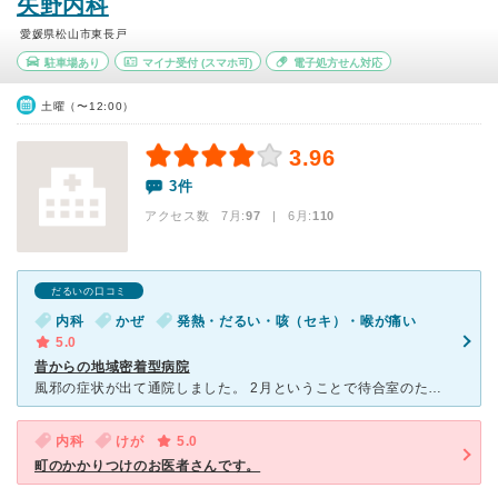
矢野内科
愛媛県松山市東長戸
駐車場あり
マイナ受付
(スマホ可)
電子処方せん対応
土曜（〜12:00）
3.96
3件
アクセス数 7月:
97
| 6月:
110
だるいの口コミ
内科
かぜ
発熱・だるい・咳（セキ）・喉が痛い
5.0
昔からの地域密着型病院
風邪の症状が出て通院しました。 2月ということで待合室のたくさんのベンチはほぼ満員。 待合室内に大きな空気清浄器があるので、せき込んでいる患者さんが多いときには気が楽になります。 現在は2代目（
内科
けが
5.0
町のかかりつけのお医者さんです。