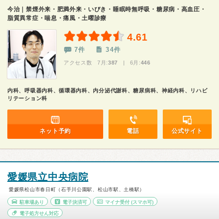
今治｜禁煙外来・肥満外来・いびき・睡眠時無呼吸・糖尿病・高血圧・
脂質異常症・喘息・痛風・土曜診療
4.61
7件
34件
アクセス数 7月:
387
| 6月:
446
内科、呼吸器内科、循環器内科、内分泌代謝科、糖尿病科、神経内科、リハビ
リテーション科
ネット予約
電話
公式サイト
愛媛県立中央病院
愛媛県松山市春日町（石手川公園駅、松山市駅、土橋駅）
駐車場あり
電子決済可
マイナ受付
(スマホ可)
電子処方せん対応