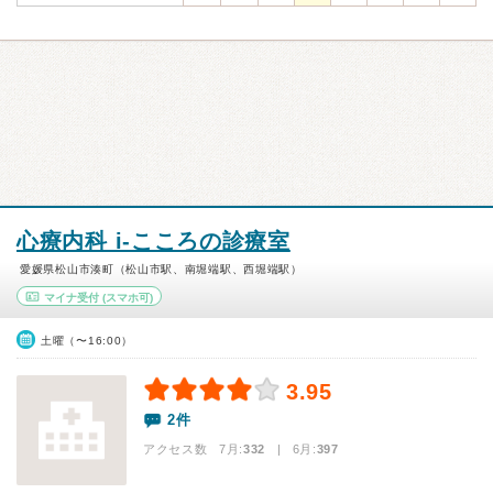
心療内科 i-こころの診療室
愛媛県松山市湊町（松山市駅、南堀端駅、西堀端駅）
マイナ受付
(スマホ可)
土曜（〜16:00）
3.95
2件
アクセス数 7月:
332
| 6月:
397