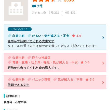
5件
アクセス数 7月:
211
| 6月:
232
だるいの口コミ
心療内科
だるい・気が滅入る・不安
4.0
穏やかで話聞いてくれる先生です
タイトルの通り先生は穏やかで優しく話をよく聞いてくれます。 院内処方なので別に薬局に行くという手間がありません。 風邪をひいたときも診てくれて風邪薬を出してくれます。 もちろんその分の診察代は別
心療内科
抑うつ神経症
胃痛・腹痛・吐き気・嘔吐・気が滅入る・不安
5.0
窮地から救ってくれた命の恩人です。
心療内科
パニック障害
気が滅入る・不安
5.0
信頼できる先生
診療科目：
精神科、心療内科