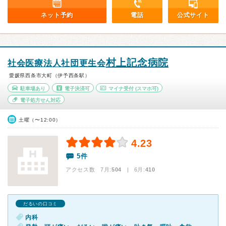
ネット予約
電話
公式サイト
村上記念病院
社会医療法人社団更生会
愛媛県西条市大町（伊予西条駅）
駐車場あり
電子決済可
マイナ受付
(スマホ可)
電子処方せん対応
土曜（〜12:00）
4.23
5件
アクセス数 7月:
504
| 6月:
410
だるいの口コミ
内科