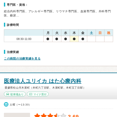
専門医・資格：
総合内科専門医、アレルギー専門医、リウマチ専門医、血液専門医、外科専門
医、糖尿…
診療時間
月
火
水
木
金
土
日
祝
08:30-11:00
治療実績
この病院の治療実績を見る
医療法人ユリイカ はた心療内科
愛媛県松山市木屋町（本町六丁目駅、木屋町駅、本町五丁目駅）
駐車場あり
マイナ受付
土曜（〜13:30）
3.69