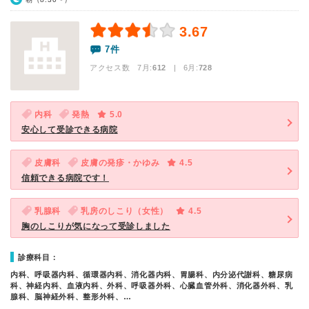
3.67
7件
アクセス数 7月:
612
| 6月:
728
内科
発熱
5.0
安心して受診できる病院
皮膚科
皮膚の発疹・かゆみ
4.5
信頼できる病院です！
乳腺科
乳房のしこり（女性）
4.5
胸のしこりが気になって受診しました
診療科目：
内科、呼吸器内科、循環器内科、消化器内科、胃腸科、内分泌代謝科、糖尿病
科、神経内科、血液内科、外科、呼吸器外科、心臓血管外科、消化器外科、乳
腺科、脳神経外科、整形外科、…