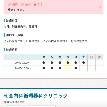
内科
かぜ
3.0
残念すぎる。
診療科目：
内科、消化器内科、胃腸科
専門医・資格：
消化器病専門医、肝臓専門医、消化器内視鏡専門医、超音波専門医
診療時間
月
火
水
木
金
土
日
祝
09:00-12:00
14:00-18:00
朝倉内科循環器科クリニック
愛媛県今治市朝倉下