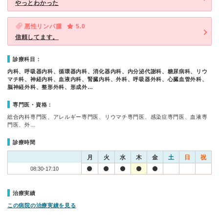
やっとわかった
悪性リンパ腫
5.0
信頼してます。
診療科目：
内科、呼吸器内科、循環器内科、消化器内科、内分泌代謝科、糖尿病科、リウ
マチ科、神経内科、血液内科、腎臓内科、外科、呼吸器外科、心臓血管外科、
脳神経外科、整形外科、形成外…
専門医・資格：
総合内科専門医、アレルギー専門医、リウマチ専門医、感染症専門医、血液専
門医、外…
診療時間
月
火
水
木
金
土
日
祝
08:30-17:10
治療実績
この病院の治療実績を見る