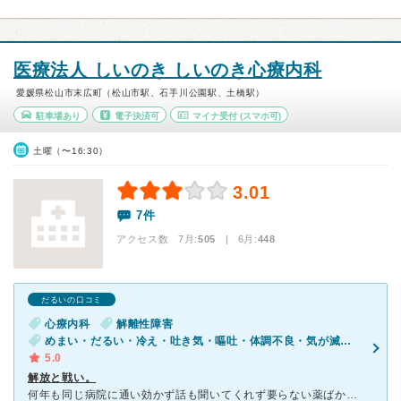
医療法人 しいのき しいのき心療内科
愛媛県松山市末広町（松山市駅、石手川公園駅、土橋駅）
駐車場あり
電子決済可
マイナ受付
(スマホ可)
土曜（〜16:30）
3.01
7件
アクセス数 7月:
505
| 6月:
448
だるいの口コミ
心療内科
解離性障害
めまい・だるい・冷え・吐き気・嘔吐・体調不良・気が滅入る・不安
5.0
解放と戦い。
何年も同じ病院に通い効かず話も聞いてくれず要らない薬ばかりの処方と発作の戦いの日々でした。病院を変えたくても勇気が無く何年越しでのセカンドオピニオンでした。診療時間外を開けて下さり、一生治らないと2件