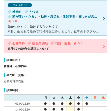
だるいの口コミ
精神科
うつ病
頭が痛い・だるい・動悸・息切れ・体調不良・寝つきが悪い・不眠・急性の下痢・性欲の低下（男性）・気が滅入る・不安・物忘れがひどい
5.0
助かりたくて、助けてもらいたくて
本日、生まれて始めて精神科医に掛りました。仕事のトラブルからもう半年以上前からが心休まることが数回したありませんでした。眠ろうにも寝れないので時にはアルコール+市販の風薬という無茶なこともしました。仕
心療内科
統合失調症
幻想・妄想
5.0
息子37の統合失調症について
診療科目：
精神科、心療内科
専門医・資格：
心療内科専門医
診療時間
月
火
水
木
金
土
日
祝
09:00-12:30
14:00-18:30