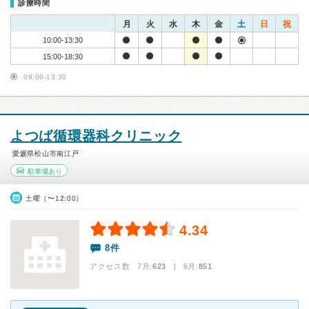
診療時間
月
火
水
木
金
土
日
祝
10:00-13:30
15:00-18:30
09:00-13:30
よつば循環器科クリニック
愛媛県松山市南江戸
駐車場あり
土曜（〜12:00）
4.34
8件
アクセス数 7月:
623
| 6月:
851