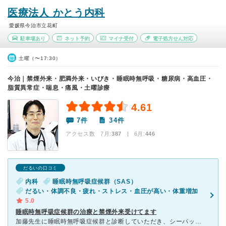
医療法人 かとう内科
愛媛県今治市立花町
駐車場あり
ネット予約
マイナ受付
電子処方せん対応
土曜（〜17:30）
今治｜禁煙外来・肥満外来・いびき・睡眠時無呼吸・糖尿病・高血圧・
脂質異常症・喘息・痛風・土曜診療
4.61
7件
34件
アクセス数 7月:
387
| 6月:
446
だるいの口コミ
内科
睡眠時無呼吸症候群（SAS）
だるい・体調不良・疲れ・ストレス・血圧が高い・体重増加
5.0
睡眠時無呼吸症候群の治療と禁煙外来受けてます
加藤先生に睡眠時無呼吸症候群と診断していただき、シーパップ(CPAPと綴るらしいです)治療を始めたら、いびきもほとんど無くなったようで家族へ迷惑かけずに済むようになりました。 お昼にとても眠たかった