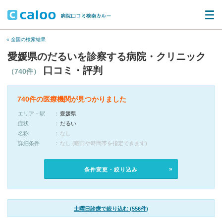
« 全国の検索結果
愛媛県のだるいを診察する病院・クリニック
口コミ・評判
（740件）
740件の医療機関が見つかりました
エリア・駅
愛媛県
症状
だるい
名称
なし
詳細条件
なし (曜日や時間帯を指定できます)
条件変更・絞り込み
土曜日診療で絞り込む (556件)