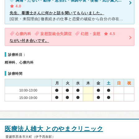
胸痛・だるい・動悸・息切れ・体調不良・便秘・気が滅入る・不安
4.0
先生、看護士さんに何かと話を聞いてもらいました。
[症状・来院理由] 徹夜続きの仕事と恋愛の破綻から自分の存在がわからなくなり、手足の痺れや突然の精神の高揚、胸の痛みそして不眠が起きたところで妹からの紹介を受けてしののめクリニックへ伺いました。
心療内科
妄想型統合失調症
幻想・妄想
4.5
ながい付き合いです。
診療科目：
精神科、心療内科
診療時間
月
火
水
木
金
土
日
祝
10:00-13:00
15:00-19:00
医療法人雄大 とのやまクリニック
愛媛県西条市大町（伊予西条駅）