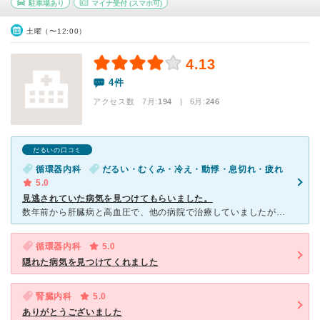
駐車場あり
マイナ受付
(スマホ可)
土曜（〜12:00）
4.13
4件
アクセス数 7月:
194
| 6月:
246
だるいの口コミ
循環器内科
だるい・むくみ・冷え・動悸・息切れ・疲れ
5.0
見逃されていた病気を見つけてもらいました。
数年前から肝臓病と高血圧で、他の病院で治療していましたが、肝臓は原因不明で、血圧も思うように安定せず、ついには、ひどく体調を崩してしまいました。そんな時、知人から、朝倉内科循環器科クリニックさんを勧め
循環器内科
5.0
隠れた病気を見つけてくれました
腎臓内科
5.0
ありがとうございました