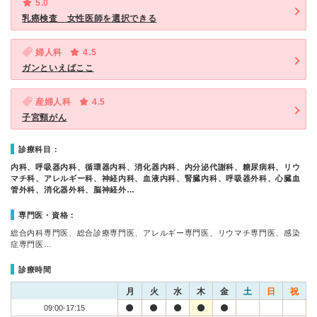
5.0
乳癌検査 女性医師を選択できる
婦人科
4.5
ガンといえばここ
産婦人科
4.5
子宮頸がん
診療科目：
内科、呼吸器内科、循環器内科、消化器内科、内分泌代謝科、糖尿病科、リウ
マチ科、アレルギー科、神経内科、血液内科、腎臓内科、呼吸器外科、心臓血
管外科、消化器外科、脳神経外…
専門医・資格：
総合内科専門医、総合診療専門医、アレルギー専門医、リウマチ専門医、感染
症専門医…
診療時間
月
火
水
木
金
土
日
祝
09:00-17:15