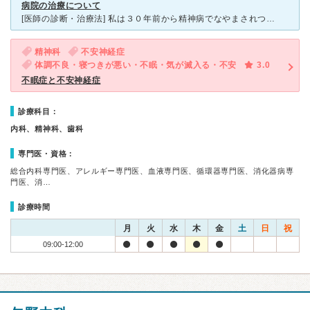
病院の治療について
[医師の診断・治療法] 私は３０年前から精神病でなやまされつずけました。いろんな病院を転々としていまやっと松山記念病院と言う病院で統合失調症と言う病気がなおりました。いまは漢方薬と消化剤でなおり
精神科
不安神経症
体調不良・寝つきが悪い・不眠・気が滅入る・不安
3.0
不眠症と不安神経症
診療科目：
内科、精神科、歯科
専門医・資格：
総合内科専門医、アレルギー専門医、血液専門医、循環器専門医、消化器病専
門医、消…
診療時間
月
火
水
木
金
土
日
祝
09:00-12:00