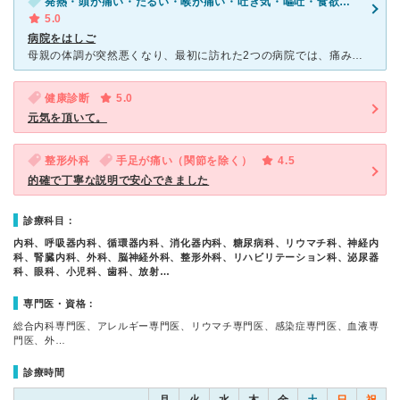
発熱・頭が痛い・だるい・喉が痛い・吐き気・嘔吐・食欲不振・体調不良
5.0
病院をはしご
母親の体調が突然悪くなり、最初に訪れた2つの病院では、痛み止め等を処方されただけでその薬も全く効かず、こちらの病院に予約もなく行って診てもらうことにしました。 初夏でしたが、かなり多くの患者さん
健康診断
5.0
元気を頂いて。
整形外科
手足が痛い（関節を除く）
4.5
的確で丁寧な説明で安心できました
診療科目：
内科、呼吸器内科、循環器内科、消化器内科、糖尿病科、リウマチ科、神経内
科、腎臓内科、外科、脳神経外科、整形外科、リハビリテーション科、泌尿器
科、眼科、小児科、歯科、放射…
専門医・資格：
総合内科専門医、アレルギー専門医、リウマチ専門医、感染症専門医、血液専
門医、外…
診療時間