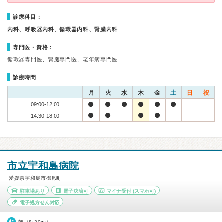
診療科目：
内科、呼吸器内科、循環器内科、腎臓内科
専門医・資格：
循環器専門医、腎臓専門医、老年病専門医
診療時間
月
火
水
木
金
土
日
祝
09:00-12:00
14:30-18:00
市立宇和島病院
愛媛県宇和島市御殿町
駐車場あり
電子決済可
マイナ受付
(スマホ可)
電子処方せん対応
朝（8:30〜）