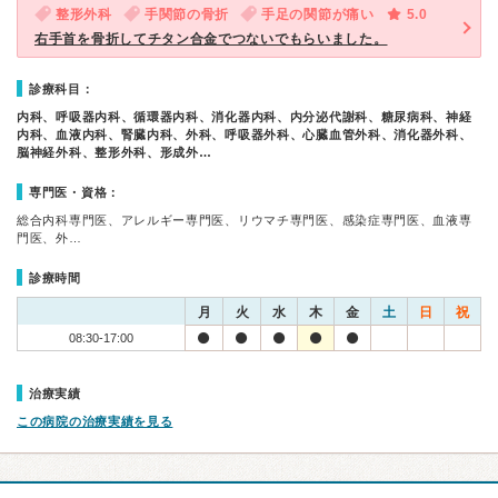
整形外科
手関節の骨折
手足の関節が痛い
5.0
右手首を骨折してチタン合金でつないでもらいました。
診療科目：
内科、呼吸器内科、循環器内科、消化器内科、内分泌代謝科、糖尿病科、神経
内科、血液内科、腎臓内科、外科、呼吸器外科、心臓血管外科、消化器外科、
脳神経外科、整形外科、形成外…
専門医・資格：
総合内科専門医、アレルギー専門医、リウマチ専門医、感染症専門医、血液専
門医、外…
診療時間
月
火
水
木
金
土
日
祝
08:30-17:00
治療実績
この病院の治療実績を見る