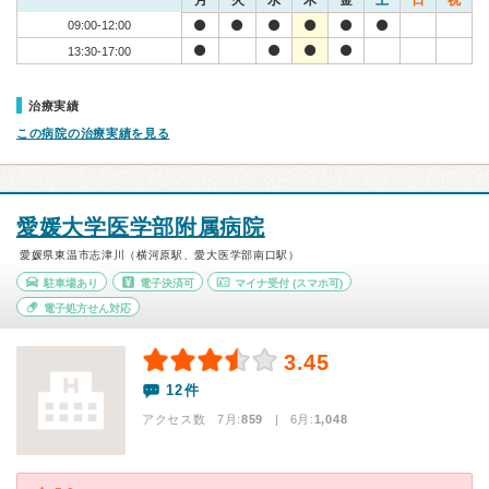
月
火
水
木
金
土
日
祝
09:00-12:00
13:30-17:00
治療実績
この病院の治療実績を見る
愛媛大学医学部附属病院
愛媛県東温市志津川（横河原駅、愛大医学部南口駅）
駐車場あり
電子決済可
マイナ受付
(スマホ可)
電子処方せん対応
3.45
12件
アクセス数 7月:
859
| 6月:
1,048