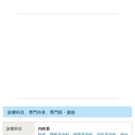
診療科目、専門外来、専門医・資格
診療科目
内科系
内科
、
呼吸器内科
、
循環器内科
、
消化器内科
、
内分