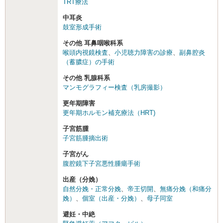
TRT療法
中耳炎
鼓室形成手術
その他 耳鼻咽喉科系
喉頭内視鏡検査
、
小児聴力障害の診療
、
副鼻腔炎
（蓄膿症）の手術
その他 乳腺科系
マンモグラフィー検査（乳房撮影）
更年期障害
更年期ホルモン補充療法（HRT)
子宮筋腫
子宮筋腫摘出術
子宮がん
腹腔鏡下子宮悪性腫瘍手術
出産（分娩）
自然分娩・正常分娩
、
帝王切開
、
無痛分娩（和痛分
娩）
、
個室（出産・分娩）
、
母子同室
避妊・中絶