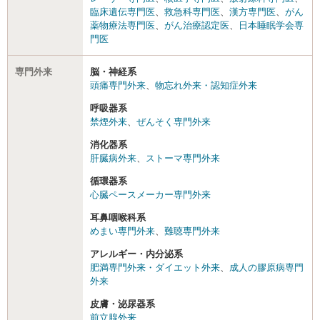
臨床遺伝専門医
、
救急科専門医
、
漢方専門医
、
がん
薬物療法専門医
、
がん治療認定医
、
日本睡眠学会専
門医
専門外来
脳・神経系
頭痛専門外来
、
物忘れ外来・認知症外来
呼吸器系
禁煙外来
、
ぜんそく専門外来
消化器系
肝臓病外来
、
ストーマ専門外来
循環器系
心臓ペースメーカー専門外来
耳鼻咽喉科系
めまい専門外来
、
難聴専門外来
アレルギー・内分泌系
肥満専門外来・ダイエット外来
、
成人の膠原病専門
外来
皮膚・泌尿器系
前立腺外来