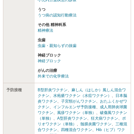
うつ
うつ病の認知行動療法
その他 精神科系
精神療法
虫歯
虫歯・親知らずの抜歯
神経ブロック
神経ブロック
がんの治療
外来での化学療法
予防接種
B型肝炎ワクチン
、
麻しん（はしか）風しん混合ワ
クチン
、
水疱瘡ワクチン（水痘ワクチン）
、
日本脳
炎ワクチン
、
子宮頸がんワクチン
、
おたふくかぜワ
クチン
、
インフルエンザ予防接種
、
成人用肺炎球菌
ワクチン
、
風疹ワクチン（単独）
、
破傷風ワクチン
（単独）
、
A型肝炎ワクチン
、
狂犬病ワクチン
、
ポ
リオワクチン（単独）
、
髄膜炎菌ワクチン
、
三種混
合ワクチン
、
四種混合ワクチン
、
Hib（ヒブ）ワク