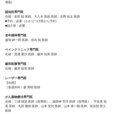
導医)
認知症専門医
在籍：多田 聡 医師、大八木 保政 医師、吉野 祐太 医師
■予約：必要（かかりつけ医から予約）
■紹介状：必要
老年精神専門医
越智 紳一郎 医師、谷向 知 医師
ペインクリニック専門医
在籍：渡邊 愛沙 医師、藤井 知美 医師
緩和医療専門医
在籍：藤井 知美 医師
レーザー専門医
【在籍】
（形成外科）森 秀樹 医師
がん薬物療法専門医
在籍：三浦 徳宣 医師（指導医）、薬師神 芳洋 医師（指導医）、宇佐美 知
香 医師、丸田 雅樹 医師、山本 安則 医師、山本 将一朗 医師、長谷部 晋士
医師