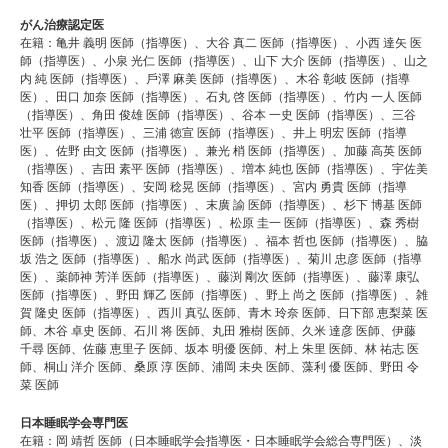
がん治療認定医
在籍：⻲井 義明 医師（指導医）、⼤⾕ 真⼆ 医師（指導医）、⼩⻄ 達⽮ 医
師（指導医）、⼩泉 光仁 医師（指導医）、⼭下 ⼤介 医師（指導医）、⼭之
内 純 医師（指導医）、⼾澤 麻美 医師（指導医）、木⾕ 彰岐 医師（指導
医）、⽥⼝ 加奈 医師（指導医）、⽯丸 啓 医師（指導医）、⽵内 ⼀人 医師
（指導医）、⾓⽥ 俊雄 医師（指導医）、⾕本 ⼀史 医師（指導医）、三⾕
壮平 医師（指導医）、三浦 徳宣 医師（指導医）、井上 明宏 医師（指導
医）、佐野 由⽂ 医師（指導医）、兼光 梢 医師（指導医）、加藤 高英 医師
（指導医）、吉⽥ 素平 医師（指導医）、増本 純也 医師（指導医）、宇佐美
知⾹ 医師（指導医）、安岡 稔晃 医師（指導医）、宮内 勇貴 医師（指導
医）、押切 太郎 医師（指導医）、末廣 諭 医師（指導医）、杉下 博基 医師
（指導医）、松元 隆 医師（指導医）、松原 圭⼀ 医師（指導医）、森 秀樹
医師（指導医）、渡辺 隆太 医師（指導医）、福本 哲也 医師（指導医）、脇
坂 浩之 医師（指導医）、船⽔ 尚武 医師（指導医）、菊川 忠彦 医師（指導
医）、薬師神 芳洋 医師（指導医）、藤渕 剛次 医師（指導医）、藤澤 康弘
医師（指導医）、野⽥ 輝⼄ 医師（指導医）、野上 尚之 医師（指導医）、雑
賀 隆史 医師（指導医）、⻄川 真弘 医師、⻘木 玲奈 医師、⽇下部 恵梨菜 医
師、木⾕ 卓史 医師、⽯川 将 医師、丸⽥ 雅樹 医師、久⽶ 達彦 医師、伊藤
千尋 医師、佐藤 恵⾥⼦ 医師、坂本 明優 医師、村上 朱⾥ 医師、林 祐志 医
師、桐⼭ 洋介 医師、桑原 淳 医師、浦岡 未央 医師、藻利 優 医師、野⽥ 令
菜 医師
日本睡眠学会専門医
在籍：岡 靖哲 医師（日本睡眠学会指導医・日本睡眠学会総合専門医）、淡