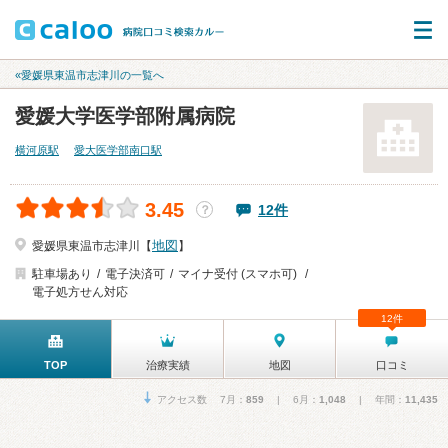
«愛媛県東温市志津川の一覧へ
愛媛大学医学部附属病院
横河原駅
愛大医学部南口駅
3.45
12件
？
地図
愛媛県東温市志津川【
】
駐車場あり
電子決済可
マイナ受付 (スマホ可)
電子処方せん対応
12件
TOP
治療実績
地図
口コミ
アクセス数 7月：
859
| 6月：
1,048
| 年間：
11,435