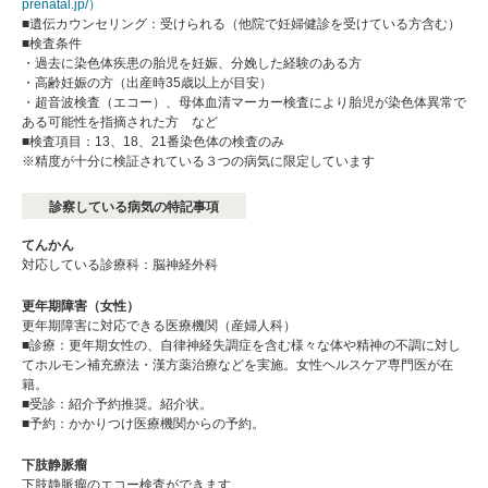
prenatal.jp/）
■遺伝カウンセリング：受けられる（他院で妊婦健診を受けている方含む）
■検査条件
・過去に染色体疾患の胎児を妊娠、分娩した経験のある方
・高齢妊娠の方（出産時35歳以上が目安）
・超音波検査（エコー）、母体血清マーカー検査により胎児が染色体異常で
ある可能性を指摘された方 など
■検査項目：13、18、21番染色体の検査のみ
※精度が十分に検証されている３つの病気に限定しています
診察している病気の特記事項
てんかん
対応している診療科：脳神経外科
更年期障害（女性）
更年期障害に対応できる医療機関（産婦人科）
■診療：更年期女性の、自律神経失調症を含む様々な体や精神の不調に対し
てホルモン補充療法・漢方薬治療などを実施。女性ヘルスケア専門医が在
籍。
■受診：紹介予約推奨。紹介状。
■予約：かかりつけ医療機関からの予約。
下肢静脈瘤
下肢静脈瘤のエコー検査ができます