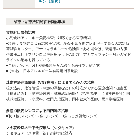
チン（単独）
診療・治療法に関する特記事項
食物経口負荷試験
小児食物アレルギー負荷検査に対応できる医療機関。
■診療：食物経口負荷試験を実施。愛媛小児食物アレルギー委員会の認定負
荷試験センター。アナフィラキシーの危険性のある場合は、緊急用の内服、
携帯用エピネフリン自己注射用キットの処方、アナフィラキシー対応ガイド
ラインの配布も行っている。
■予約：かかりつけ医療機関からの紹介予約推奨。紹介状
■その他：日本アレルギー学会認定指導施設
迷走神経刺激療法（VNS療法）によるてんかんの治療
植え込み、指導管理（刺激の調整など）の対応ができる医療機関：担当医
【植え込み】（脳神経外科）國枝武治医師 / 【指導管理】（脳神経外科）國
枝武治医師、（小児科）福田光成医師、岡本健太郎医師、元木崇裕医師
多焦点眼内レンズによる白内障の治療
■取り扱いレンズ：2焦点レンズ、3焦点自然視覚レンズ
スギ花粉症の舌下免疫療法（シダキュア）
シダキュア（スギ舌下錠）の処方に対応