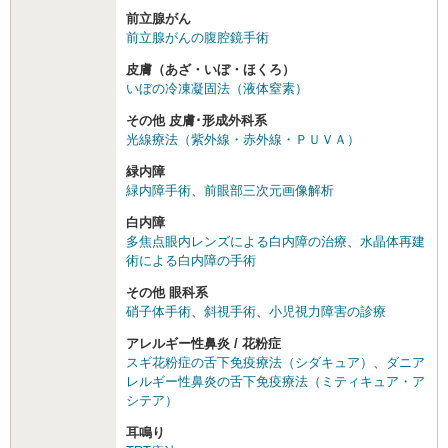
前立腺がん
前立腺がんの腹腔鏡手術
皮膚（あざ・いぼ・ほくろ）
いぼの冷凍凝固法（液体窒素）
その他 皮膚･形成外科系
光線療法（紫外線・赤外線・ＰＵＶＡ）
緑内障
緑内障手術
、
前眼部三次元画像解析
白内障
多焦点眼内レンズによる白内障の治療
、
水晶体再建
術による白内障の手術
その他 眼科系
硝子体手術
、
斜視手術
、
小児視力障害の診療
アレルギー性鼻炎 / 花粉症
スギ花粉症の舌下免疫療法（シダキュア）
、
ダニア
レルギー性鼻炎の舌下免疫療法（ミティキュア・ア
シテア）
耳鳴り