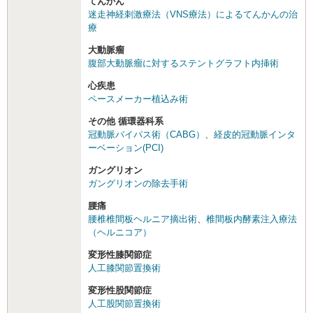
てんかん
迷走神経刺激療法（VNS療法）によるてんかんの治
療
大動脈瘤
腹部大動脈瘤に対するステントグラフト内挿術
心疾患
ペースメーカー植込み術
その他 循環器科系
冠動脈バイパス術（CABG）
、
経皮的冠動脈インタ
ーベーション(PCI)
ガングリオン
ガングリオンの除去手術
腰痛
腰椎椎間板ヘルニア摘出術
、
椎間板内酵素注入療法
（ヘルニコア）
変形性膝関節症
人工膝関節置換術
変形性股関節症
人工股関節置換術