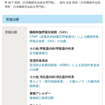
野 桜子 医師（日本睡眠学会総合専門医）、堀内 史枝 医師（日本睡眠学会指
導医・日本睡眠学会総合専門医）
実施治療
実施治療
睡眠時無呼吸症候群（SAS）
CPAP（経鼻的持続陽圧呼吸療法）による睡眠時無
呼吸症候群（SAS）の治療
その他 呼吸器内科/呼吸器外科系
在宅酸素療法
逆流性食道炎
逆流防止粘膜切除術（ARMS）による逆流性食道炎
の治療
その他 消化器内科/消化器外科系
胃カメラ（胃内視鏡検査）
、
大腸カメラ（大腸内視
鏡検査）
食物アレルギー
食物経口負荷試験