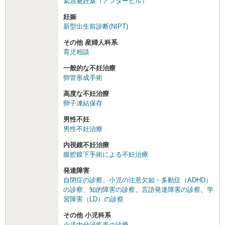
緊急避妊薬（アフターピル）
妊娠
新型出生前診断(NIPT)
その他 産婦人科系
育児相談
一般的な不妊治療
卵管形成手術
高度な不妊治療
卵子凍結保存
男性不妊
男性不妊治療
内視鏡不妊治療
腹腔鏡下手術による不妊治療
発達障害
自閉症の診察
、
小児の注意欠如・多動症（ADHD）
の診察
、
知的障害の診察
、
言語発達障害の診察
、
学
習障害（LD）の診察
その他 小児科系
小児内分泌疾患の診療