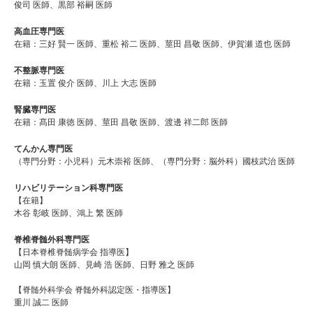
俊司 医師、黒部 裕嗣 医師
高血圧専門医
在籍：三好 賢一 医師、重松 裕二 医師、莖田 昌敬 医師、伊賀瀬 道也 医師
不整脈専門医
在籍：玉置 俊介 医師、川上 大志 医師
腎臓専門医
在籍：髙田 康徳 医師、莖田 昌敬 医師、渡邊 祥二郎 医師
てんかん専門医
（専門分野：小児科）元木崇裕 医師、（専門分野：脳外科）國枝武治 医師
リハビリテーション科専門医
【在籍】
木谷 彰岐 医師、鴻上 繁 医師
脊椎脊髄外科専門医
【日本脊椎脊髄病学会 指導医】
山岡 慎大朗 医師、見崎 浩 医師、日野 雅之 医師
【脊髄外科学会 脊髄外科認定医・指導医】
重川 誠二 医師