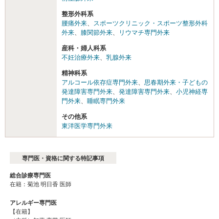
整形外科系
腰痛外来
、
スポーツクリニック・スポーツ整形外科
外来
、
膝関節外来
、
リウマチ専門外来
産科・婦人科系
不妊治療外来
、
乳腺外来
精神科系
アルコール依存症専門外来
、
思春期外来・子どもの
発達障害専門外来
、
発達障害専門外来
、
小児神経専
門外来
、
睡眠専門外来
その他系
東洋医学専門外来
専門医・資格に関する特記事項
総合診療専門医
在籍：菊池 明日香 医師
アレルギー専門医
【在籍】