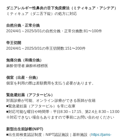
ダニアレルギー性鼻炎の舌下免疫療法（ミティキュア・アシテア）
ミティキュア（ダニ舌下錠）の処方に対応
自然分娩・正常分娩
2024/4/1～2025/3/31の自然分娩・正常分娩数:81〜100件
帝王切開
2024/4/1～2025/3/31の帝王切開数:151〜200件
無痛分娩（和痛分娩）
麻酔管理者:麻酔科標榜医
個室（出産・分娩）
個室を利用の際は差額費用を支払う必要があります。
緊急避妊薬（アフターピル）
対面診療が可能、オンライン診療ができる医師が在籍
■緊急避妊薬（アフターピル）を常に在庫
■対応可能な曜日や時間帯：平日8:30～17:15、第2.4土 8:30～13:00
※対応できない場合もありますので事前にお問い合わせください
新型出生前診断(NIPT)
■出生前検査認証制度：NIPT認証施設｜基幹施設（
https://jams-