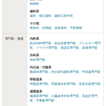
精神科
歯科系
歯科
、
矯正歯科
、
歯科口腔外科
その他
救急科
、
内視鏡
、
放射線科
、
予防接種
専門医・資格
内科系
総合内科専門医
、
総合診療専門医
、
アレルギー専門
医
、
リウマチ専門医
、
感染症専門医
、
血液専門医
外科系
外科専門医
内分泌・代謝系
糖尿病専門医
、
内分泌代謝科専門医
、
甲状腺専門医
呼吸器系
呼吸器専門医
、
呼吸器外科専門医
、
気管支鏡専門医
循環器系
循環器専門医
、
心臓血管外科専門医
、
高血圧専門
医
、
不整脈専門医