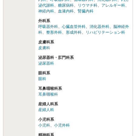
泌代謝科
、
糖尿病科
、
リウマチ科
、
アレルギー科
、
神経内科
、
血液内科
、
腎臓内科
外科系
呼吸器外科
、
心臓血管外科
、
消化器外科
、
脳神経外
科
、
整形外科
、
形成外科
、
リハビリテーション科
皮膚科系
皮膚科
泌尿器科・肛門科系
泌尿器科
眼科系
眼科
耳鼻咽喉科系
耳鼻咽喉科
産婦人科系
産婦人科
小児科系
小児科
、
小児外科
精神科系