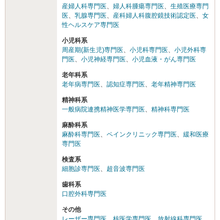
産婦人科専門医
、
婦人科腫瘍専門医
、
生殖医療専門
医
、
乳腺専門医
、
産科婦人科腹腔鏡技術認定医
、
女
性ヘルスケア専門医
小児科系
周産期(新生児)専門医
、
小児科専門医
、
小児外科専
門医
、
小児神経専門医
、
小児血液・がん専門医
老年科系
老年病専門医
、
認知症専門医
、
老年精神専門医
精神科系
一般病院連携精神医学専門医
、
精神科専門医
麻酔科系
麻酔科専門医
、
ペインクリニック専門医
、
緩和医療
専門医
検査系
細胞診専門医
、
超音波専門医
歯科系
口腔外科専門医
その他
レーザー専門医
、
核医学専門医
、
放射線科専門医
、