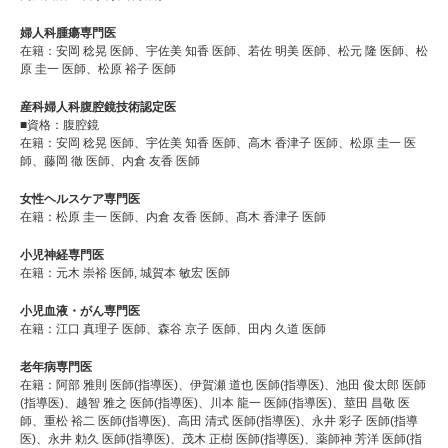
婦人科腫瘍専門医
在籍：安岡 稔晃 医師、宇佐美 知香 医師、若佐 明美 医師、松元 隆 医師、松
原 圭一 医師、松原 裕子 医師
産科婦人科腹腔鏡技術認定医
■資格：腹腔鏡
在籍：安岡 稔晃 医師、宇佐美 知香 医師、高木 香津子 医師、松原 圭一 医
師、藤岡 徹 医師、内倉 友香 医師
女性ヘルスケア専門医
在籍：松原 圭一 医師、内倉 友香 医師、髙木 香津子 医師
小児神経専門医
在籍：元木 崇裕 医師, 城賀本 敏宏 医師
小児血液・がん専門医
在籍：江口 真理子 医師、森谷 京子 医師、田内 久道 医師
老年病専門医
在籍：阿部 雅則 医師(指導医)、伊賀瀬 道也 医師(指導医)、池田 俊太郎 医師
(指導医)、越智 雅之 医師(指導医)、川本 龍一 医師(指導医)、莖田 昌敬 医
師、重松 裕二 医師(指導医)、高田 清式 医師(指導医)、永井 彩子 医師(指導
医)、永井 勅久 医師(指導医)、茂木 正樹 医師(指導医)、薬師神 芳洋 医師(指