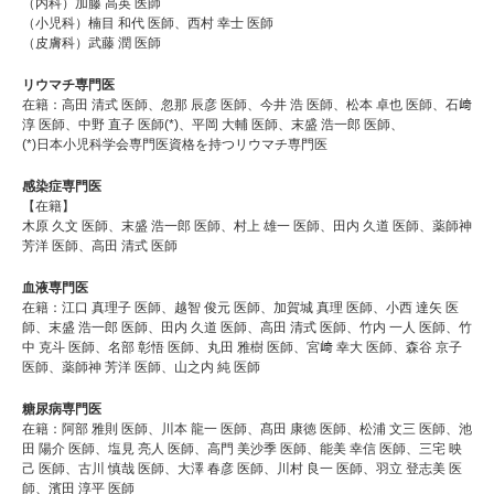
（内科）加藤 高英 医師
（小児科）楠目 和代 医師、西村 幸士 医師
（皮膚科）武藤 潤 医師
リウマチ専門医
在籍：高田 清式 医師、忽那 辰彦 医師、今井 浩 医師、松本 卓也 医師、石﨑
淳 医師、中野 直子 医師(*)、平岡 大輔 医師、末盛 浩一郎 医師、
(*)日本小児科学会専門医資格を持つリウマチ専門医
感染症専門医
【在籍】
木原 久文 医師、末盛 浩一郎 医師、村上 雄一 医師、田内 久道 医師、薬師神
芳洋 医師、高田 清式 医師
血液専門医
在籍：江口 真理子 医師、越智 俊元 医師、加賀城 真理 医師、小西 達矢 医
師、末盛 浩一郎 医師、田内 久道 医師、高田 清式 医師、竹内 一人 医師、竹
中 克斗 医師、名部 彰悟 医師、丸田 雅樹 医師、宮﨑 幸大 医師、森谷 京子
医師、薬師神 芳洋 医師、山之内 純 医師
糖尿病専門医
在籍：阿部 雅則 医師、川本 龍一 医師、髙田 康徳 医師、松浦 文三 医師、池
田 陽介 医師、塩見 亮人 医師、高門 美沙季 医師、能美 幸信 医師、三宅 映
己 医師、古川 慎哉 医師、大澤 春彦 医師、川村 良一 医師、羽立 登志美 医
師、濱田 淳平 医師