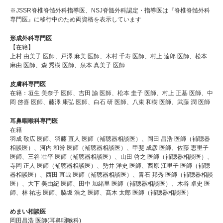
※JSSR脊椎脊髄外科指導医、NSJ脊髄外科認定・指導医は『脊椎脊髄外科
専門医』に移行中のため両資格を表示しています
形成外科専門医
【在籍】
上村 由美子 医師、戸澤 麻美 医師、木村 千寿 医師、村上 達郎 医師、松本
麻由 医師、森 秀樹 医師、泉本 真美子 医師
皮膚科専門医
在籍：垣生 美奈子 医師、吉田 諭 医師、松本 圭子 医師、村上 正基 医師、中
岡 啓喜 医師、藤澤 康弘 医師、白石 研 医師、八束 和樹 医師、武藤 潤 医師
耳鼻咽喉科専門医
在籍
羽成 敬広 医師、羽藤 直人 医師（補聴器相談医）、岡田 昌浩 医師（補聴器
相談医）、河内 和誉 医師（補聴器相談医）、甲斐 成彦 医師、佐藤 恵里子
医師、三谷 壮平 医師（補聴器相談医）、山田 啓之 医師（補聴器相談医）、
寺岡 正人 医師（補聴器相談医）、勢井 洋史 医師、西原 江里子 医師（補聴
器相談医）、西田 直哉 医師（補聴器相談医）、青石 邦秀 医師（補聴器相談
医）、大下 美由紀 医師、田中 加緒里 医師（補聴器相談医）、木谷 卓史 医
師、林 祐志 医師、脇坂 浩之 医師、髙木 太郎 医師（補聴器相談医）
めまい相談医
岡田昌浩 医師(耳鼻咽喉科)