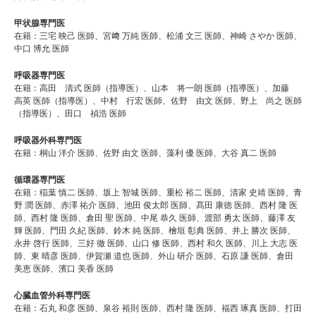
甲状腺専門医
在籍：三宅 映己 医師、宮﨑 万純 医師、松浦 文三 医師、神崎 さやか 医師、
中口 博允 医師
呼吸器専門医
在籍：高田 清式 医師（指導医）、山本 将一朗 医師（指導医）、加藤
高英 医師（指導医）、中村 行宏 医師、佐野 由文 医師、野上 尚之 医師
（指導医）、田口 禎浩 医師
呼吸器外科専門医
在籍：桐山 洋介 医師、佐野 由文 医師、藻利 優 医師、大谷 真二 医師
循環器専門医
在籍：稲葉 慎二 医師、坂上 智城 医師、重松 裕二 医師、清家 史靖 医師、青
野 潤 医師、赤澤 祐介 医師、池田 俊太郎 医師、髙田 康徳 医師、西村 隆 医
師、西村 隆 医師、倉田 聖 医師、中尾 恭久 医師、渡部 勇太 医師、藤澤 友
輝 医師、門田 久紀 医師、鈴木 純 医師、檜垣 彰典 医師、井上 勝次 医師、
永井 啓行 医師、三好 徹 医師、山口 修 医師、西村 和久 医師、川上 大志 医
師、東 晴彦 医師、伊賀瀬 道也 医師、外山 研介 医師、石原 謙 医師、倉田
美恵 医師、濱口 美香 医師
心臓血管外科専門医
在籍：石丸 和彦 医師、泉谷 裕則 医師、西村 隆 医師、福西 琢真 医師、打田