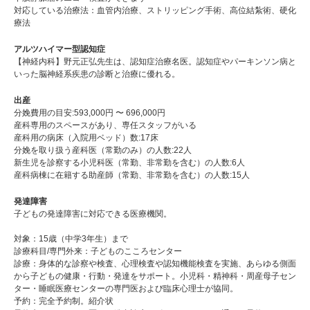
対応している治療法：血管内治療、ストリッピング手術、高位結紮術、硬化
療法
アルツハイマー型認知症
【神経内科】野元正弘先生は、認知症治療名医。認知症やパーキンソン病と
いった脳神経系疾患の診断と治療に優れる。
出産
分娩費用の目安:593,000円 〜 696,000円
産科専用のスペースがあり、専任スタッフがいる
産科用の病床（入院用ベッド）数:17床
分娩を取り扱う産科医（常勤のみ）の人数:22⼈
新生児を診察する小児科医（常勤、非常勤を含む）の人数:6⼈
産科病棟に在籍する助産師（常勤、非常勤を含む）の人数:15⼈
発達障害
子どもの発達障害に対応できる医療機関。
対象：15歳（中学3年生）まで
診療科目/専門外来：子どものこころセンター
診療：身体的な診察や検査、心理検査や認知機能検査を実施、あらゆる側面
から子どもの健康・行動・発達をサポート。小児科・精神科・周産母子セン
ター・睡眠医療センターの専門医および臨床心理士が協同。
予約：完全予約制。紹介状