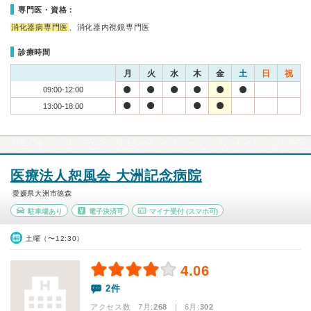
専門医・資格：
消化器病専門医
、消化器内視鏡専門医
診療時間
月
火
水
木
金
土
日
祝
09:00-12:00
13:00-18:00
医療法人恕風会 大洲記念病院
愛媛県大洲市徳森
駐車場あり
電子決済可
マイナ受付
(スマホ可)
土曜（〜12:30）
4.06
2件
アクセス数 7月:
268
| 6月:
302