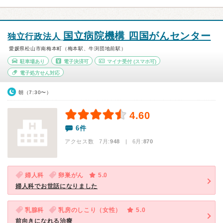
国立病院機構 四国がんセンター
独立行政法人
愛媛県松山市南梅本町（梅本駅、牛渕団地前駅）
駐車場あり
電子決済可
マイナ受付
(スマホ可)
電子処方せん対応
朝（7:30〜）
4.60
6件
アクセス数 7月:
948
| 6月:
870
婦人科
卵巣がん
5.0
婦人科でお世話になりました
乳腺科
乳房のしこり（女性）
5.0
前向きになれる治療