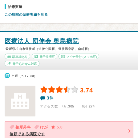
治療実績
この病院の治療実績を見る
医療法人 団伸会 奥島病院
愛媛県松山市道後町（道後公園駅、道後温泉駅、南町駅）
駐車場あり
電子決済可
マイナ受付
(スマホ可)
電子処方せん対応
土曜（〜17:00）
3.74
3件
アクセス数 7月:
305
| 6月:
274
整形外科
けが
5.0
信頼できる病院です