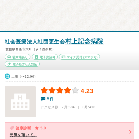
村上記念病院
社会医療法人社団更生会
愛媛県西条市大町（伊予西条駅）
駐車場あり
電子決済可
マイナ受付
(スマホ可)
電子処方せん対応
土曜（〜12:00）
4.23
5件
アクセス数 7月:
504
| 6月:
410
健康診断
5.0
元気を頂いて。