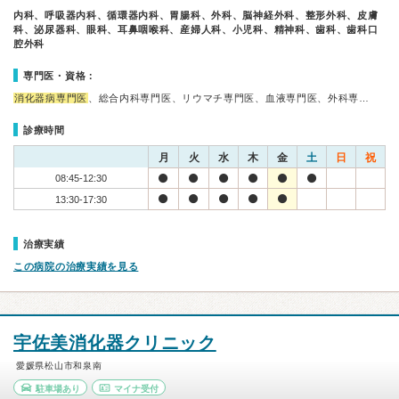
内科、呼吸器内科、循環器内科、胃腸科、外科、脳神経外科、整形外科、皮膚
科、泌尿器科、眼科、耳鼻咽喉科、産婦人科、小児科、精神科、歯科、歯科口
腔外科
専門医・資格：
消化器病専門医
、総合内科専門医、リウマチ専門医、血液専門医、外科専…
診療時間
月
火
水
木
金
土
日
祝
08:45-12:30
13:30-17:30
治療実績
この病院の治療実績を見る
宇佐美消化器クリニック
愛媛県松山市和泉南
駐車場あり
マイナ受付