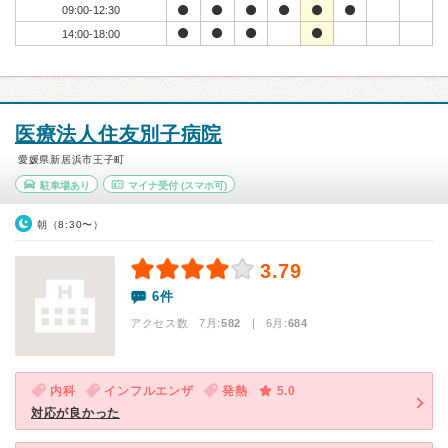
09:00-12:30
14:00-18:00
医療法人住友別子病院
愛媛県新居浜市王子町
駐車場あり
マイナ受付
(スマホ可)
朝（8:30〜）
3.79
6件
アクセス数 7月:
582
| 6月:
684
内科
インフルエンザ
発熱
5.0
対応が良かった