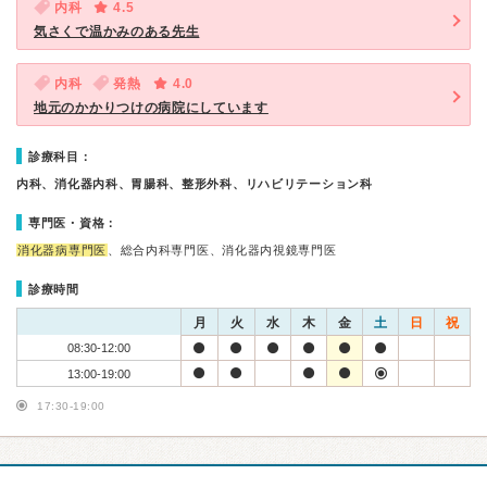
内科
4.5
気さくで温かみのある先生
内科
発熱
4.0
地元のかかりつけの病院にしています
診療科目：
内科、消化器内科、胃腸科、整形外科、リハビリテーション科
専門医・資格：
消化器病専門医
、総合内科専門医、消化器内視鏡専門医
診療時間
月
火
水
木
金
土
日
祝
08:30-12:00
13:00-19:00
17:30-19:00