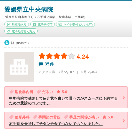
愛媛県立中央病院
愛媛県松山市春日町（石手川公園駅、松山市駅、土橋駅）
駐車場あり
電子決済可
マイナ受付
(スマホ可)
電子処方せん対応
朝（8:30〜）
4.24
35件
アクセス数 7月:
2,107
| 6月:
2,343
消化器内科
だるい
5.0
中堅病院で受診して紹介状を書いて貰うのがスムーズに予約する
ための受診のコツです。
整形外科
手関節の骨折
手足の関節が痛い
5.0
右手首を骨折してチタン合金でつないでもらいました。