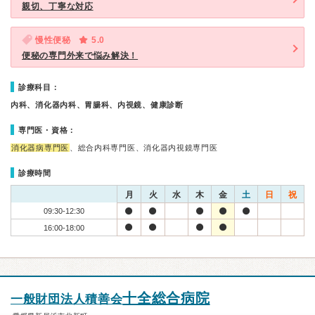
親切、丁寧な対応
慢性便秘
5.0
便秘の専門外来で悩み解決！
診療科目：
内科、消化器内科、胃腸科、内視鏡、健康診断
専門医・資格：
消化器病専門医
、総合内科専門医、消化器内視鏡専門医
診療時間
月
火
水
木
金
土
日
祝
09:30-12:30
16:00-18:00
十全総合病院
一般財団法人積善会