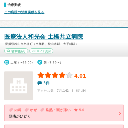
治療実績
この病院の治療実績を見る
医療法人和光会 土橋共立病院
愛媛県松山市土橋町（土橋駅、松山市駅、大手町駅）
駐車場あり
マイナ受付
土曜（〜19:00）
朝（8:30〜）
4.01
3件
アクセス数 7月:
142
| 6月:
84
内科
かぜ
発熱・頭が痛い
5.0
頭痛がひどく