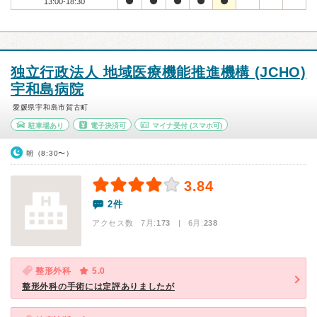
13:00-18:30
独立行政法人 地域医療機能推進機構 (JCHO)
宇和島病院
愛媛県宇和島市賀古町
駐車場あり
電子決済可
マイナ受付
(スマホ可)
朝（8:30〜）
3.84
2件
アクセス数 7月:
173
| 6月:
238
整形外科
5.0
整形外科の手術には定評ありましたが