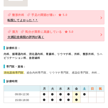
整形外科
手足の関節が痛い
5.0
転院してよかった＾＾
漢方
気分が異常に高揚している
5.0
大洲記念病院の評判が高く
診療科目：
内科、循環器内科、消化器内科、胃腸科、リウマチ科、外科、整形外科、リハ
ビリテーション科、放射線科
専門医・資格：
消化器病専門医
、総合内科専門医、リウマチ専門医、感染症専門医、外科…
診療時間
月
火
水
木
金
土
日
祝
09:00-12:30
15:00-18:00