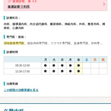
健康診断
4.5
健康診断で利用
診療科目：
内科、循環器内科、内分泌代謝科、糖尿病科、神経内科、外科、整形外科、精
神科、心療内科
専門医・資格：
消化器病専門医
、総合内科専門医、リウマチ専門医、血液専門医、外科専…
診療時間
月
火
水
木
金
土
日
祝
08:30-12:00
12:30-17:00
治療実績
この病院の治療実績を見る