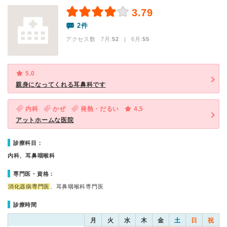
3.79
2件
アクセス数 7月:
52
| 6月:
55
5.0
親身になってくれる耳鼻科です
内科
かぜ
発熱・だるい
4.5
アットホームな医院
診療科目：
内科、耳鼻咽喉科
専門医・資格：
消化器病専門医
、耳鼻咽喉科専門医
診療時間
月
火
水
木
金
土
日
祝