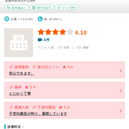
愛媛県新居浜市北新町
駐車場あり
電子決済可
マイナ受付
土曜（〜12:30）
朝（8:45〜）
4.10
6件
アクセス数 7月:
478
| 6月:
488
泌尿器科
尿が出にくい
5.0
安心できます。
歯科
5.0
とにかく丁寧
産婦人科
子宮内膜症
5.0
子宮内膜症が判り、通院しています
診療科目：