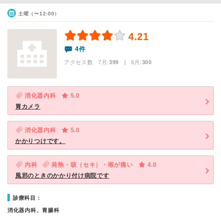
土曜（〜12:00）
4.21
4件
アクセス数 7月:
399
| 6月:
300
消化器内科
5.0
胃カメラ
消化器内科
5.0
かかりつけです。
内科
発熱・咳（セキ）・喉が痛い
4.0
風邪のときのかかり付け病院です
診療科目：
消化器内科、胃腸科