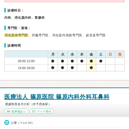
診療科目：
内科、消化器内科、胃腸科
専門医・資格：
消化器病専門医
、肝臓専門医、消化器内視鏡専門医、超音波専門医
診療時間
月
火
水
木
金
土
日
祝
09:00-12:00
14:00-18:00
医療法人 篠原医院 篠原内科外科耳鼻科
愛媛県西条市大町（伊予西条駅）
駐車場あり
マイナ受付
土曜（〜12:30）