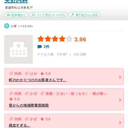
矢野内科
愛媛県松山市東長戸
駐車場あり
マイナ受付
(スマホ可)
電子処方せん対応
土曜（〜12:00）
3.96
3件
アクセス数 7月:
97
| 6月:
110
内科
けが
5.0
町のかかりつけのお医者さんです。
内科
かぜ
発熱・だるい・咳（セキ）・喉が痛い
5.0
昔からの地域密着型病院
内科
かぜ
3.0
残念すぎる。