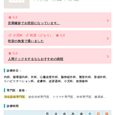
アクセス数 7月:
598
| 6月:
552
5.0
定期健診でお世話になっています。
小児科
吃音（どもり）
5.0
吃音の検査で通いました
5.0
人間ドックをするならおすすめの病院
診療科目：
内科、循環器内科、外科、心臓血管外科、脳神経外科、整形外科、形成外科、
リハビリテーション科、皮膚科、泌尿器科、小児科、放射線科
専門医・資格：
消化器病専門医
、総合内科専門医、リウマチ専門医、外科専門医、糖尿病…
診療時間
月
火
水
木
金
土
日
祝