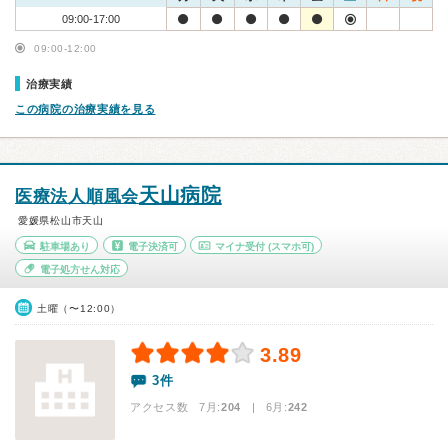
09:00-17:00
09:00-12:00
治療実績
この病院の治療実績を見る
天山病院
医療法人順風会
愛媛県松山市天山
駐車場あり
電子決済可
マイナ受付
(スマホ可)
電子処方せん対応
土曜（〜12:00）
3.89
3件
アクセス数 7月:
204
| 6月:
242