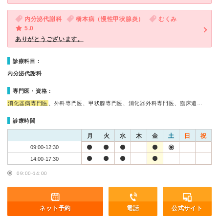
内分泌代謝科
橋本病（慢性甲状腺炎）
むくみ
5.0
ありがとうございます。
診療科目：
内分泌代謝科
専門医・資格：
消化器病専門医
、外科専門医、甲状腺専門医、消化器外科専門医、臨床遺…
診療時間
月
火
水
木
金
土
日
祝
09:00-12:30
14:00-17:30
09:00-14:00
ネット予約
電話
公式サイト