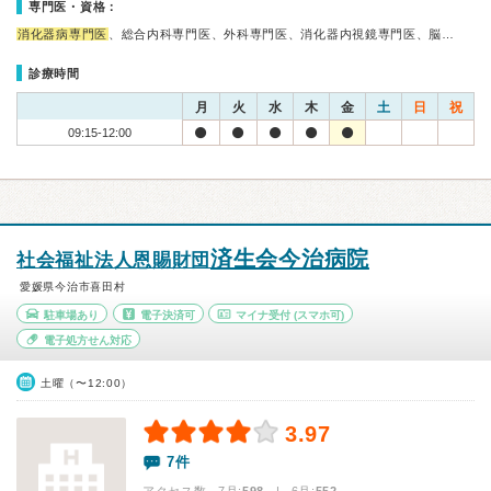
専門医・資格：
消化器病専門医
、総合内科専門医、外科専門医、消化器内視鏡専門医、脳…
診療時間
月
火
水
木
金
土
日
祝
09:15-12:00
済生会今治病院
社会福祉法人恩賜財団
愛媛県今治市喜田村
駐車場あり
電子決済可
マイナ受付
(スマホ可)
電子処方せん対応
土曜（〜12:00）
3.97
7件