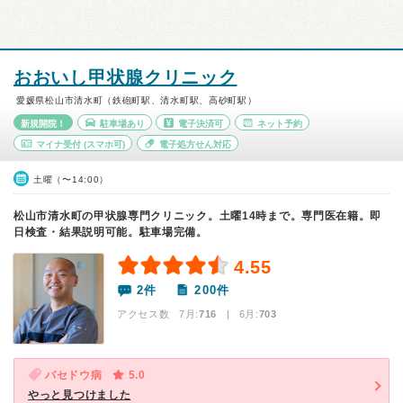
おおいし甲状腺クリニック
愛媛県松山市清水町（鉄砲町駅、清水町駅、高砂町駅）
新規開院！
駐車場あり
電子決済可
ネット予約
マイナ受付
(スマホ可)
電子処方せん対応
土曜（〜14:00）
松山市清水町の甲状腺専門クリニック。土曜14時まで。専門医在籍。即
日検査・結果説明可能。駐車場完備。
4.55
2件
200件
アクセス数 7月:
716
| 6月:
703
バセドウ病
5.0
やっと見つけました