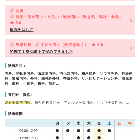
内科
発熱・頭が痛い・だるい・喉が痛い・吐き気・嘔吐・食欲不振・体調不良
5.0
病院をはしご
整形外科
手足が痛い（関節を除く）
4.5
的確で丁寧な説明で安心できました
診療科目：
内科、呼吸器内科、循環器内科、消化器内科、糖尿病科、リウマチ科、神経内
科、腎臓内科、外科、脳神経外科、整形外科、リハビリテーション科、泌尿器
科、眼科、小児科、歯科、放射…
専門医・資格：
消化器病専門医
、総合内科専門医、アレルギー専門医、リウマチ専門医、…
診療時間
月
火
水
木
金
土
日
祝
09:00-12:00
13:30-17:00