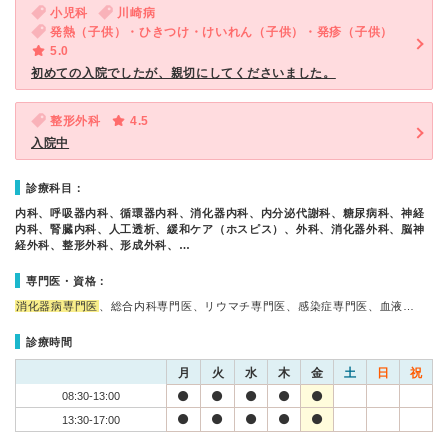
小児科
川崎病
発熱（子供）・ひきつけ・けいれん（子供）・発疹（子供）
5.0
初めての入院でしたが、親切にしてくださいました。
整形外科
4.5
入院中
診療科目：
内科、呼吸器内科、循環器内科、消化器内科、内分泌代謝科、糖尿病科、神経
内科、腎臓内科、人工透析、緩和ケア（ホスピス）、外科、消化器外科、脳神
経外科、整形外科、形成外科、…
専門医・資格：
消化器病専門医
、総合内科専門医、リウマチ専門医、感染症専門医、血液…
診療時間
月
火
水
木
金
土
日
祝
08:30-13:00
13:30-17:00