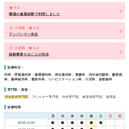
5.0
職場の健康診断で利用しました
小児科
4.5
アンパンマン先生
小児科
4.0
経験豊富なお二人の先生
診療科目：
内科、呼吸器内科、循環器内科、消化器内科、胃腸科、内分泌代謝科、糖尿病
科、脳神経外科、整形外科、リハビリテーション科、小児科、放射線科
専門医・資格：
消化器病専門医
、アレルギー専門医、外科専門医、糖尿病専門医、循環器…
診療時間
月
火
水
木
金
土
日
祝
09:00-12:00