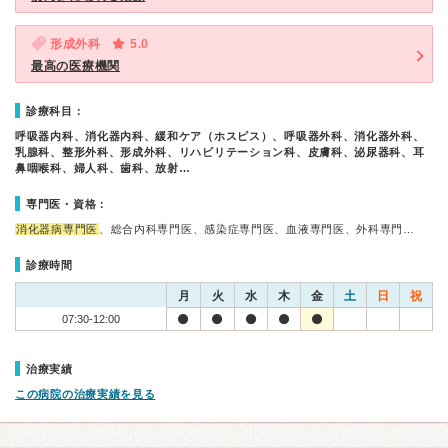
形成外科
5.0
最高の医療機関
診療科目：
呼吸器内科、消化器内科、緩和ケア（ホスピス）、呼吸器外科、消化器外科、
乳腺科、整形外科、形成外科、リハビリテーション科、皮膚科、泌尿器科、耳
鼻咽喉科、婦人科、歯科、放射…
専門医・資格：
消化器病専門医
、総合内科専門医、感染症専門医、血液専門医、外科専門…
診療時間
月
火
水
木
金
土
日
祝
07:30-12:00
治療実績
この病院の治療実績を見る