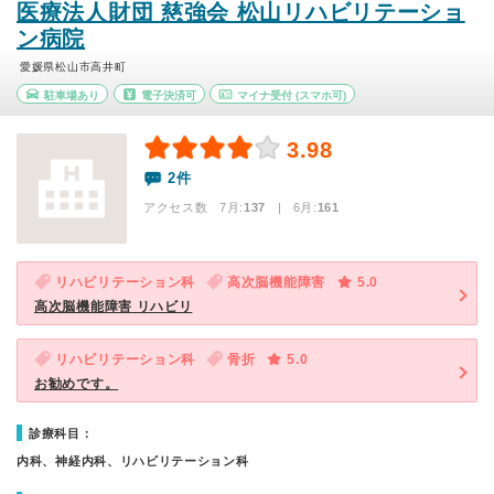
医療法人財団 慈強会 松山リハビリテーショ
ン病院
愛媛県松山市高井町
駐車場あり
電子決済可
マイナ受付
(スマホ可)
3.98
2件
アクセス数 7月:
137
| 6月:
161
リハビリテーション科
高次脳機能障害
5.0
高次脳機能障害 リハビリ
リハビリテーション科
骨折
5.0
お勧めです。
診療科目：
内科、神経内科、リハビリテーション科