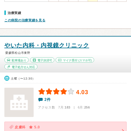
治療実績
この病院の治療実績を見る
やいた内科・内視鏡クリニック
愛媛県松山市東野
駐車場あり
電子決済可
マイナ受付
(スマホ可)
電子処方せん対応
土曜（〜12:30）
4.03
2件
アクセス数 7月:
183
| 6月:
256
皮膚科
5.0