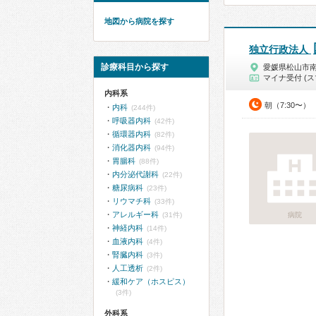
地図から病院を探す
独立行政法人
診療科目から探す
愛媛県松山市
マイナ受付 (ス
内科系
朝（7:30〜）
内科
(244件)
呼吸器内科
(42件)
循環器内科
(82件)
消化器内科
(94件)
胃腸科
(88件)
内分泌代謝科
(22件)
糖尿病科
(23件)
リウマチ科
(33件)
アレルギー科
(31件)
病院
神経内科
(14件)
血液内科
(4件)
腎臓内科
(3件)
人工透析
(2件)
緩和ケア（ホスピス）
(3件)
外科系