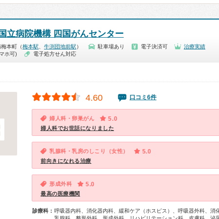
国立病院機構 四国がんセンター
南梅本町（
梅本駅
、
牛渕団地前駅
）
駐車場あり
電子決済可
治療実績
マホ可)
電子処方せん対応
4.60
口コミ6件
婦人科・卵巣がん
5.0
婦人科でお世話になりました
乳腺科・乳房のしこり（女性）
5.0
前向きになれる治療
形成外科
5.0
最高の医療機関
診療科：
呼吸器内科、消化器内科、緩和ケア（ホスピス）、呼吸器外科、消
乳腺科、整形外科、形成外科、リハビリテーション科、皮膚科、泌