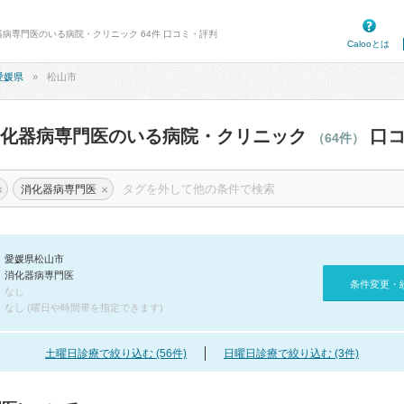
器病専門医のいる病院・クリニック 64件 口コミ・評判
Calooとは
愛媛県
松山市
消化器病専門医のいる病院・クリニック
口コ
（64件）
×
×
消化器病専門医
愛媛県松山市
消化器病専門医
条件変更・
なし
なし (曜日や時間帯を指定できます)
土曜日診療で絞り込む (56件)
日曜日診療で絞り込む (3件)