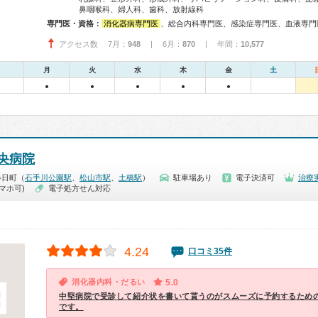
鼻咽喉科、婦人科、歯科、放射線科
専門医・資格：
消化器病専門医
、総合内科専門医、感染症専門医、血液専門医、外科専門医、甲状腺専門医、呼吸器専門医、呼吸器外科専門医、消化器外科専門医、肝臓専門医、消化器内視鏡専門医、泌尿器科専門医、整形外科専門医、リハビリテーション科専門医、形成外科専門医、皮膚科専門医、気管食道科専門医、耳鼻咽喉科専門医、産婦人科専門医、婦人科腫瘍専門医、乳腺専門医、老年病専門医、精神科専門医、麻酔科専門医、ペインクリニック専門医、緩
アクセス数 7月：
948
| 6月：
870
| 年間：
10,577
月
火
水
木
金
土
●
●
●
●
●
央病院
春日町（
石手川公園駅
、
松山市駅
、
土橋駅
）
駐車場あり
電子決済可
治療
マホ可)
電子処方せん対応
4.24
口コミ35件
消化器内科・だるい
5.0
中堅病院で受診して紹介状を書いて貰うのがスムーズに予約するため
です。