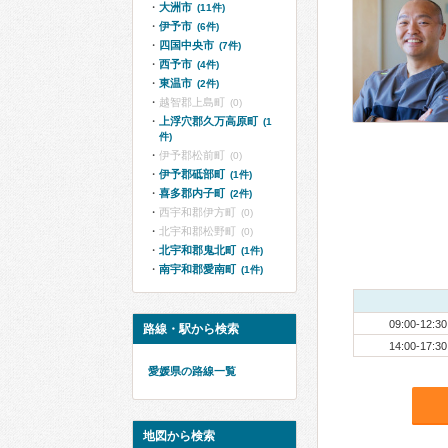
大洲市
(11件)
伊予市
(6件)
四国中央市
(7件)
西予市
(4件)
東温市
(2件)
越智郡上島町
(0)
上浮穴郡久万高原町
(1
件)
伊予郡松前町
(0)
伊予郡砥部町
(1件)
喜多郡内子町
(2件)
西宇和郡伊方町
(0)
北宇和郡松野町
(0)
北宇和郡鬼北町
(1件)
南宇和郡愛南町
(1件)
09:00-12:30
路線・駅から検索
14:00-17:30
愛媛県の路線一覧
地図から検索