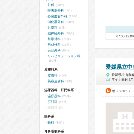
外科
(64件)
呼吸器外科
(7件)
心臓血管外科
(13件)
消化器外科
(23件)
乳腺科
(5件)
脳神経外科
(28件)
07:30-12:00
整形外科
(78件)
形成外科
(16件)
美容外科
(8件)
リハビリテーション科
(86件)
愛媛県立中
皮膚科系
愛媛県松山市
皮膚科
(40件)
マイナ受付 (ス
美容皮膚科
(9件)
泌尿器科・肛門科系
朝（8:30〜）
泌尿器科
(26件)
肛門科
(16件)
性病科
(0)
眼科系
眼科
(39件)
耳鼻咽喉科系