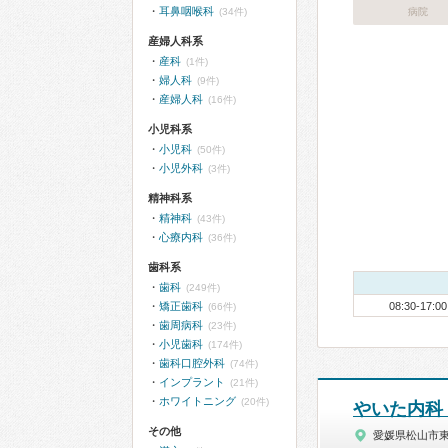
耳鼻咽喉科
(34件)
病院
産婦人科系
産科
(1件)
婦人科
(9件)
産婦人科
(16件)
小児科系
小児科
(50件)
小児外科
(3件)
精神科系
精神科
(43件)
心療内科
(36件)
歯科系
歯科
(249件)
矯正歯科
08:30-17:00
(66件)
歯周病科
(23件)
小児歯科
(174件)
歯科口腔外科
(74件)
インプラント
(21件)
ホワイトニング
(20件)
やいた内科
その他
愛媛県松山市