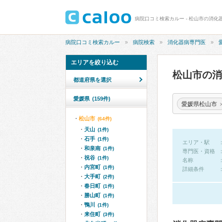
病院口コミ検索カルー - 松山市の消化
病院口コミ検索カルー
病院検索
消化器病専門医
エリアを絞り込む
松山市の
都道府県を選択
愛媛県
(159件)
愛媛県松山市
松山市
(64件)
天山
(1件)
石手
(1件)
エリア・駅
和泉南
(1件)
専門医・資格
祝谷
(1件)
名称
内宮町
(1件)
詳細条件
大手町
(2件)
春日町
(1件)
勝山町
(1件)
鴨川
(1件)
来住町
(3件)