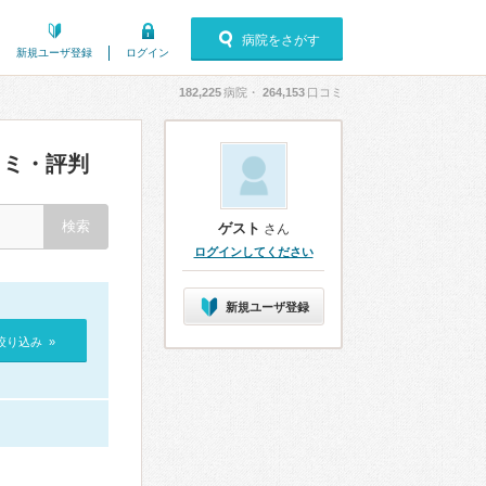
病院をさがす
新規ユーザ登録
ログイン
182,225
病院・
264,153
口コミ
ミ・評判
ゲスト
さん
ログインしてください
新規ユーザ登録
絞り込み »