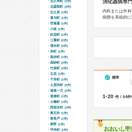
消化器病専
北久米町
(1件)
北斎院町
(2件)
内科または外科
北土居
(1件)
病態を系統的に
喜与町
(1件)
空港通
(1件)
小坂
(1件)
此花町
(1件)
三番町
(2件)
清水町
(2件)
末町
(1件)
高井町
(1件)
高砂町
(2件)
竹原町
(2件)
立花
(1件)
標準
千舟町
(1件)
土居田町
(2件)
道後一万
(2件)
1-20
道後町
(1件)
件 / 64
土橋町
(1件)
西垣生町
(1件)
東石井
(1件)
東長戸
(1件)
東野
(1件)
おおいし甲
平井町
(1件)