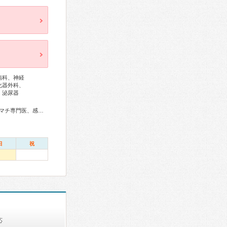
病科、神経
化器外科、
、泌尿器
門医、小児血液・がん専門医、老年病専門医、認知症専門医、麻酔科専門医、ペインクリニック専門医、細胞診専門医、超音波専門医、病理専門医、核医学専門医、放射線科専門医、臨床遺伝専門医、救急科専門医、がん薬物療法専門医、がん治療認定医
日
祝
応