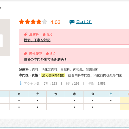
0）
4.03
口コミ2件
皮膚科
5.0
親切、丁寧な対応
慢性便秘
5.0
便秘の専門外来で悩み解決！
診療科：
内科、消化器内科、胃腸科、内視鏡、健康診断
専門医・資格：
消化器病専門医
、総合内科専門医、消化器内視鏡専門医
アクセス数 7月：
183
| 6月：
256
| 年間：
2,551
月
火
水
木
金
土
●
●
●
●
●
●
●
●
●