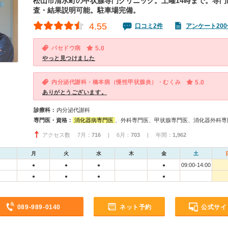
松山市清水町の甲状腺専門クリニック。土曜14時まで。専門
査・結果説明可能。駐車場完備。
4.55
口コミ2件
アンケート200
バセドウ病
5.0
やっと見つけました
内分泌代謝科・橋本病（慢性甲状腺炎）・むくみ
5.0
ありがとうございます。
診療科：
内分泌代謝科
専門医・資格：
消化器病専門医
、外科専門医、甲状腺専門医、消化器外科専門医、臨床遺伝専
アクセス数 7月：
716
| 6月：
703
| 年間：
1,962
月
火
水
木
金
土
09:00-14:00
●
●
●
●
●
●
●
●
089-989-0140
ネット予約
公式サイ