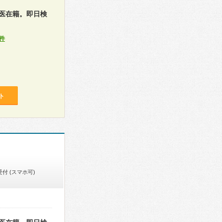
医在籍。即日検
件
ト
付 (スマホ可)