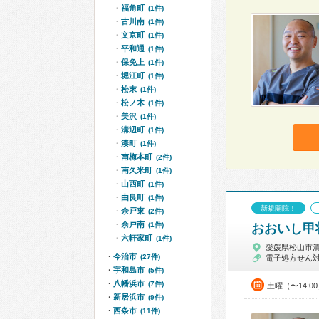
福角町
(1件)
古川南
(1件)
文京町
(1件)
平和通
(1件)
保免上
(1件)
堀江町
(1件)
松末
(1件)
松ノ木
(1件)
美沢
(1件)
溝辺町
(1件)
湊町
(1件)
南梅本町
(2件)
南久米町
(1件)
山西町
(1件)
由良町
(1件)
新規開院！
余戸東
(2件)
余戸南
(1件)
おおいし甲
六軒家町
(1件)
愛媛県松山市
今治市
(27件)
電子処方せん
宇和島市
(5件)
八幡浜市
(7件)
土曜（〜14:0
新居浜市
(9件)
西条市
(11件)