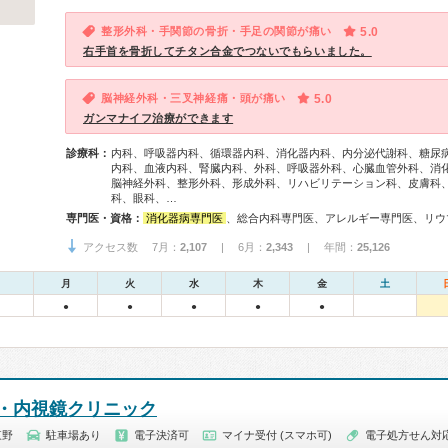
整形外科・手関節の骨折・手足の関節が痛い
5.0
右手首を骨折してチタン合金でつないでもらいました。
脳神経外科・三叉神経痛・頭が痛い
5.0
ガンマナイフ治療ができます
診療科：
内科、呼吸器内科、循環器内科、消化器内科、内分泌代謝科、糖尿
内科、血液内科、腎臓内科、外科、呼吸器外科、心臓血管外科、消
脳神経外科、整形外科、形成外科、リハビリテーション科、皮膚科
科、眼科、…
専門医・資格：
消化器病専門医
、総合内科専門医、アレルギー専門医、リウマチ専門医、感染症専門医、血液専門医、外科専門医、糖尿病専門医、内分泌代謝科専門医、甲状腺専門医、呼吸器専門医、呼吸器外科専門医、気管支鏡専門医、循環器専門医、心臓血管外科専門医、不整脈専門医、消化器外科専門医、肝臓専門医、大腸肛門病専門医、消化器内視鏡専門医、泌尿器科専門医、腎臓専門医、透析専門医、脳血管内治療専門医、神経内科専門医、脳神経外科専門医、整形外科専門医、手外科専門医、リハビリテーション科専門医、脊椎脊髄外科専門医、形成外科専門医、熱傷専門医、皮膚科専門医、眼科専門医、耳鼻咽喉科専門医、産婦人科専門医、乳腺専門医、産科婦人科腹腔鏡技術認定医、女性ヘルスケア専門医、周産期(新生児)専門医、小児科専門医、小児外科専
アクセス数 7月：
2,107
| 6月：
2,343
| 年間：
25,126
月
火
水
木
金
土
●
●
●
●
●
・内視鏡クリニック
東野
駐車場あり
電子決済可
マイナ受付 (スマホ可)
電子処方せん対