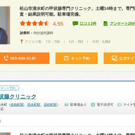
松山市清水町の甲状腺専門クリニック。土曜14時まで。専門
査・結果説明可能。駐車場完備。
4.55
口コミ2件
アンケート200
診療科：
内分泌代謝科
アクセス数 7月：
716
| 6月：
703
| 年間：
1,962
089-989-0140
ネット予約
公式サイ
ネット予約
状腺クリニック
清水町（
鉄砲町駅
、
清水町駅
、
高砂町駅
）
駐車場あり
電子決済可
マイナ受
対応
0）