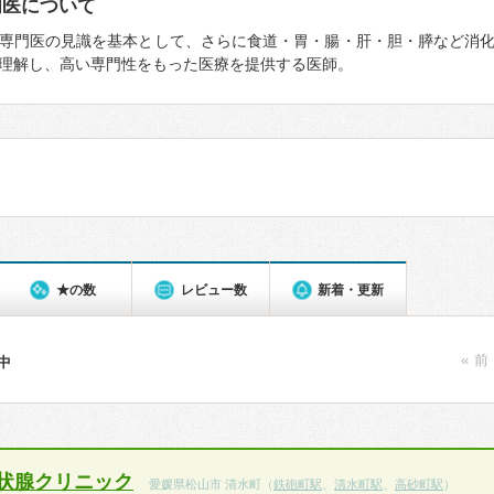
門医について
専門医の見識を基本として、さらに食道・胃・腸・肝・胆・膵など消
理解し、高い専門性をもった医療を提供する医師。
★の数
レビュー数
新着・更新
« 前
件中
状腺クリニック
愛媛県松山市 清水町（
鉄砲町駅
、
清水町駅
、
高砂町駅
）