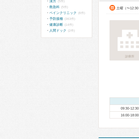
漢方
(5件)
救急科
(5件)
土曜（〜12:3
ペインクリニック
(6件)
予防接種
(363件)
健康診断
(14件)
人間ドック
(2件)
診療所
09:30-12:30
16:00-18:00