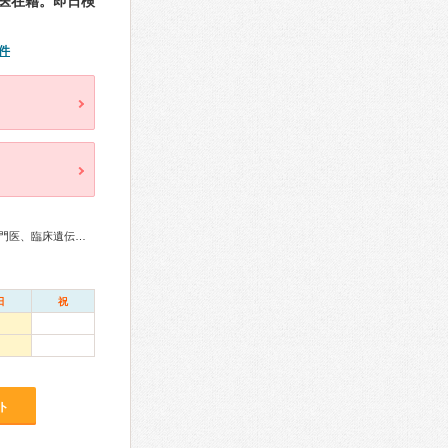
医在籍。即日検
件
門医、がん治療認定医
日
祝
ト