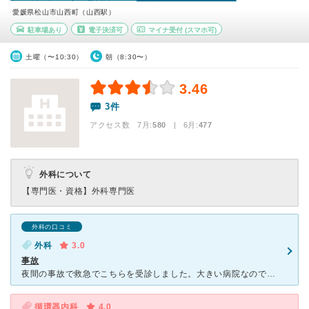
愛媛県松山市山西町（山西駅）
駐車場あり
電子決済可
マイナ受付
(スマホ可)
土曜（〜10:30）
朝（8:30〜）
3.46
3件
アクセス数 7月:
580
| 6月:
477
外科について
【専門医・資格】
外科専門医
外科の口コミ
外科
3.0
事故
夜間の事故で救急でこちらを受診しました。大きい病院なので駐車場もかなり広く、車を停めた場所を忘れそうになりました。診察はスムーズでしたが、夜間なので詳しい検査は翌日ということで、あまりちゃんとは診ても
循環器内科
4.0