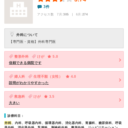
3件
アクセス数 7月:
305
| 6月:
274
外科について
【専門医・資格】
外科専門医
整形外科
けが
5.0
信頼できる病院です
婦人科
生理不順（女性）
4.0
説明がわかりやすかった
救急科
けが
3.5
大きい
診療科目：
外科
、内科、呼吸器内科、循環器内科、消化器内科、胃腸科、糖尿病科、呼吸
器外科、消化器外科、乳腺科、脳神経外科、整形外科、リハビリテーション