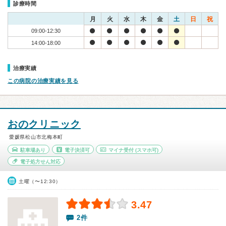
診療時間
月
火
水
木
金
土
日
祝
09:00-12:30
14:00-18:00
治療実績
この病院の治療実績を見る
おのクリニック
愛媛県松山市北梅本町
駐車場あり
電子決済可
マイナ受付
(スマホ可)
電子処方せん対応
土曜（〜12:30）
3.47
2件