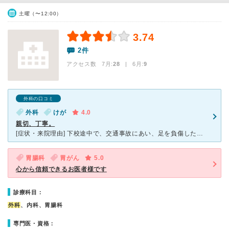
土曜（〜12:00）
3.74
2件
アクセス数 7月:
28
| 6月:
9
外科の口コミ
外科
けが
4.0
親切、丁寧。
[症状・来院理由] 下校途中で、交通事故にあい、足を負傷したためこの病院に行くことにしました。 [医師の診断・治療法] 当たり所が良かったためか、痛みといっても我慢できる程度で、見た目からも
胃腸科
胃がん
5.0
心から信頼できるお医者様です
診療科目：
外科
、内科、胃腸科
専門医・資格：