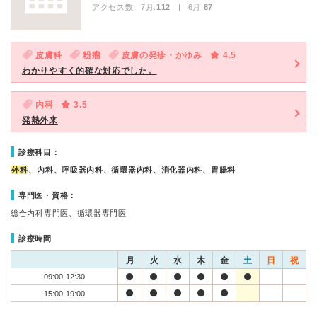
アクセス数 7月:
112
| 6月:
87
皮膚科
粉瘤
皮膚の発疹・かゆみ
4.5
わかりやすく的確な対応でした。
内科
3.5
発熱外来
診療科目：
外科
、内科、呼吸器内科、循環器内科、消化器内科、胃腸科
専門医・資格：
総合内科専門医、循環器専門医
診療時間
月
火
水
木
金
土
日
祝
09:00-12:30
15:00-19:00