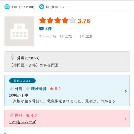
土曜（〜12:00）
朝（8:30〜）
3.76
2件
アクセス数 7月:
172
| 6月:
215
外科について
【専門医・資格】
外科専門医
外科の口コミ
外科
腰椎骨折
5.0
説明が丁寧
家族が腰を骨折し、救急搬送されました。最初は、コルセットで固定して手術をしない予定でしたが、ＭＲＩ等の結果、手術を勧められました。本人にはもちろん、家族にも手術をするメリット、デメリットを画像を見せ
内科
4.0
いつもスムーズ