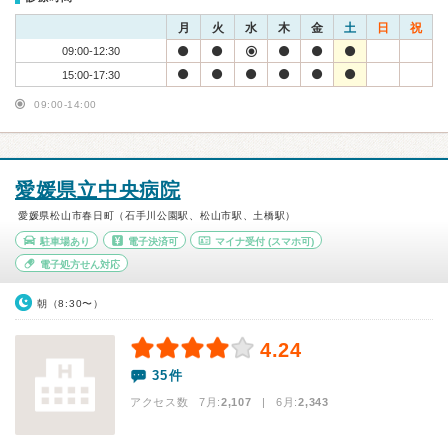
月
火
水
木
金
土
日
祝
09:00-12:30
15:00-17:30
09:00-14:00
愛媛県立中央病院
愛媛県松山市春日町（石手川公園駅、松山市駅、土橋駅）
駐車場あり
電子決済可
マイナ受付
(スマホ可)
電子処方せん対応
朝（8:30〜）
4.24
35件
アクセス数 7月:
2,107
| 6月:
2,343