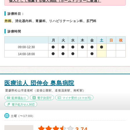
個人として推薦する個人病院（ホームドクターに最適）
診療科目：
外科
、消化器内科、胃腸科、リハビリテーション科、肛門科
診療時間
月
火
水
木
金
土
日
祝
09:00-12:30
14:00-18:00
医療法人 団伸会 奥島病院
愛媛県松山市道後町（道後公園駅、道後温泉駅、南町駅）
駐車場あり
電子決済可
マイナ受付
(スマホ可)
電子処方せん対応
土曜（〜17:00）
3.74