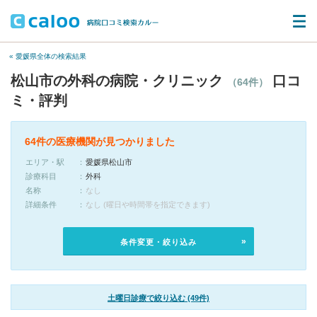
« 愛媛県全体の検索結果
松山市の外科の病院・クリニック
口コ
（64件）
ミ・評判
64件の医療機関が見つかりました
エリア・駅
愛媛県松山市
診療科目
外科
名称
なし
詳細条件
なし (曜日や時間帯を指定できます)
条件変更・絞り込み
土曜日診療で絞り込む (49件)