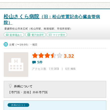
松山さくら病院
（旧：松山笠置記念心臓血管病
院）
愛媛県松山市末広町（松山市駅、南堀端駅、市役所前駅）
駐車場あり
電子決済可
マイナ受付
土曜（〜18:00）・祝日
3.32
5件
アクセス数 7月:
372
| 6月:
405
外科について
【専門医・資格】
外科専門医
外科の口コミ