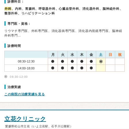
診療科目：
外科
、内科、胃腸科、呼吸器外科、心臓血管外科、消化器外科、脳神経外科、
整形外科、リハビリテーション科
専門医・資格：
リウマチ専門医、外科専門医、消化器病専門医、消化器内視鏡専門医、脳神経
外科専門…
診療時間
月
火
水
木
金
土
日
祝
08:30-12:30
14:00-18:00
08:30-12:00
治療実績
この病院の治療実績を見る
立花クリニック
愛媛県松山市立花（いよ立花駅、石手川公園駅）