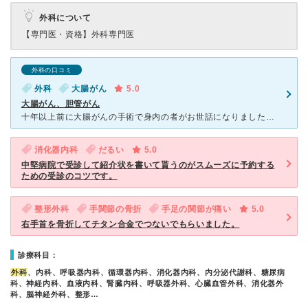
外科について
【専門医・資格】
外科専門医
外科の口コミ
外科
大腸がん
5.0
大腸がん、胆管がん
十年以上前に大腸がんの手術で身内の者がお世話になりました。一ヶ月の手術・入院で完治しております。 さらに2013年に胆管がん・膵臓転移で手術をして頂きました。9時間ほどの大手術で本当にお世話にな
消化器内科
だるい
5.0
中堅病院で受診して紹介状を書いて貰うのがスムーズに予約する
ための受診のコツです。
整形外科
手関節の骨折
手足の関節が痛い
5.0
右手首を骨折してチタン合金でつないでもらいました。
診療科目：
外科
、内科、呼吸器内科、循環器内科、消化器内科、内分泌代謝科、糖尿病
科、神経内科、血液内科、腎臓内科、呼吸器外科、心臓血管外科、消化器外
科、脳神経外科、整形…