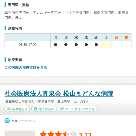
専門医・資格：
総合内科専門医、アレルギー専門医、リウマチ専門医、感染症専門医、血液専
門医、外…
診療時間
月
火
水
木
金
土
日
祝
08:30-17:00
治療実績
この病院の治療実績を見る
社会医療法人真泉会 松山まどんな病院
愛媛県松山市喜与町（警察署前駅、勝山町駅、上一万駅）
駐車場あり
電子決済可
マイナ受付
(スマホ可)
土曜（〜12:30）
3.73