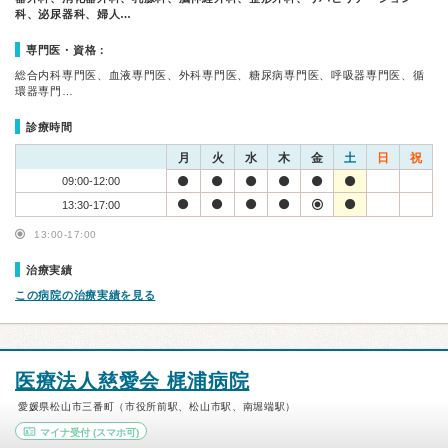
科、泌尿器科、婦人…
専門医・資格：
総合内科専門医、血液専門医、外科専門医、糖尿病専門医、呼吸器専門医、循
環器専門…
診療時間
月
火
水
木
金
土
日
祝
09:00-12:00
13:30-17:00
13:00-17:00
治療実績
この病院の治療実績を見る
医療法人慈愛会 梶浦病院
愛媛県松山市三番町（市役所前駅、松山市駅、南堀端駅）
マイナ受付
(スマホ可)