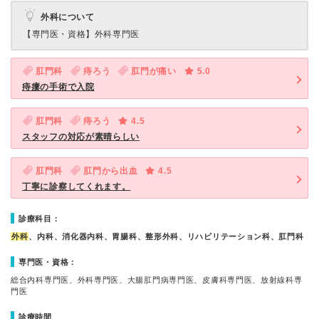
外科について
【専門医・資格】
外科専門医
肛門科
痔ろう
肛門が痛い
5.0
痔瘻の手術で入院
肛門科
痔ろう
4.5
スタッフの対応が素晴らしい
肛門科
肛門から出血
4.5
丁寧に診察してくれます。
診療科目：
外科
、内科、消化器内科、胃腸科、整形外科、リハビリテーション科、肛門科
専門医・資格：
総合内科専門医、外科専門医、大腸肛門病専門医、皮膚科専門医、放射線科専
門医
診療時間