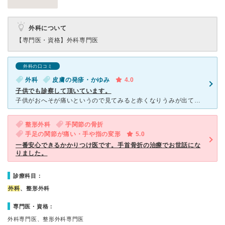
外科について
【専門医・資格】
外科専門医
外科の口コミ
外科
皮膚の発疹・かゆみ
4.0
子供でも診察して頂いています。
子供がおへそが痛いというので見てみると赤くなりうみが出ていたのでこちらで診て頂きました。 化膿止めを塗って頂きしばらく通院する様に指示され通いましたが毎回診てもらえので安心して通院する事ができました
整形外科
手関節の骨折
手足の関節が痛い・手や指の変形
5.0
一番安心できるかかりつけ医です。手首骨折の治療でお世話にな
りました。
診療科目：
外科
、整形外科
専門医・資格：
外科専門医、整形外科専門医