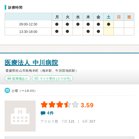
診療時間
月
火
水
木
金
土
日
祝
09:00-12:30
13:30-18:00
医療法人 中川病院
愛媛県松山市南梅本町（梅本駅、牛渕団地前駅）
駐車場あり
マイナ受付
(スマホ可)
土曜（〜18:00）
3.59
4件
アクセス数 7月:
121
| 6月:
157