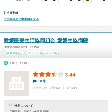
14:00-18:00
治療実績
この病院の治療実績を見る
愛媛医療生活協同組合 愛媛生協病院
愛媛県松山市来住町（久米駅）
駐車場あり
マイナ受付
(スマホ可)
土曜（〜12:00）
3.44
10件
アクセス数 7月:
432
| 6月:
394
外科について
【専門医・資格】
外科専門医