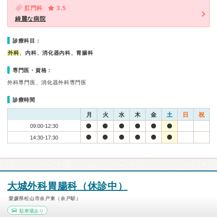
肛門科
3.5
綺麗な病院
診療科目：
外科
、内科、消化器内科、胃腸科
専門医・資格：
外科専門医、消化器外科専門医
診療時間
月
火
水
木
金
土
日
祝
09:00-12:30
14:30-17:30
大城外科胃腸科（休診中）
愛媛県松山市余戸東（余戸駅）
駐車場あり