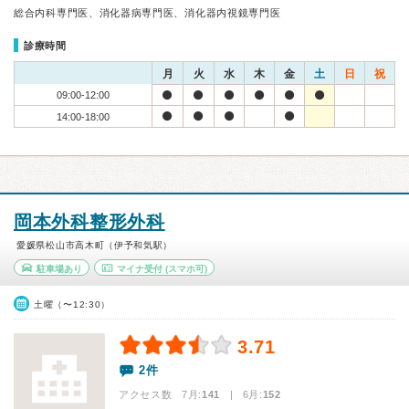
総合内科専門医、消化器病専門医、消化器内視鏡専門医
診療時間
月
火
水
木
金
土
日
祝
09:00-12:00
14:00-18:00
岡本外科整形外科
愛媛県松山市高木町（伊予和気駅）
駐車場あり
マイナ受付
(スマホ可)
土曜（〜12:30）
3.71
2件
アクセス数 7月:
141
| 6月:
152