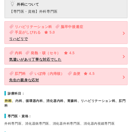
外科について
【専門医・資格】
外科専門医
リハビリテーション科
脳卒中後遺症
手足がしびれる
5.0
リハビリで
内科
発熱・咳（セキ）
4.5
気遣いがあり丁寧な対応でした
肛門科
いぼ痔（内痔核）
血便
4.5
先生の親身な応対
診療科目：
外科
、内科、循環器内科、消化器内科、胃腸科、リハビリテーション科、肛門
科
専門医・資格：
外科専門医、消化器病専門医、消化器外科専門医、消化器内視鏡専門医