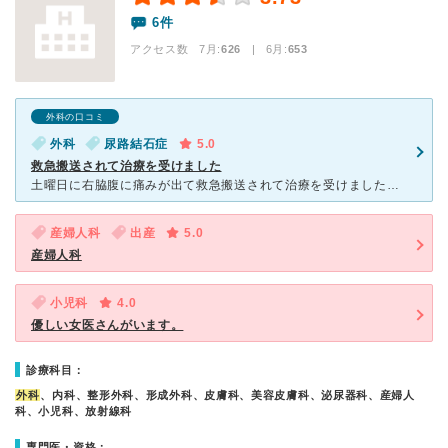
6件
アクセス数 7月:
626
| 6月:
653
外科の口コミ
外科
尿路結石症
5.0
救急搬送されて治療を受けました
土曜日に右脇腹に痛みが出て救急搬送されて治療を受けました。救急車到着と同時に待ち受けていたナースが診察処置室に案内してくれて、医師の診察後、血液検査とCTスキャン検査があり、右側の尿管結石と診断され丁
産婦人科
出産
5.0
産婦人科
小児科
4.0
優しい女医さんがいます。
診療科目：
外科
、内科、整形外科、形成外科、皮膚科、美容皮膚科、泌尿器科、産婦人
科、小児科、放射線科
専門医・資格：