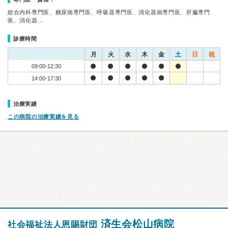
総合内科専門医、糖尿病専門医、呼吸器専門医、消化器病専門医、肝臓専門
医、消化器…
診療時間
月
火
水
木
金
土
日
祝
09:00-12:30
14:00-17:30
治療実績
この病院の治療実績を見る
済生会松山病院
社会福祉法人恩賜財団