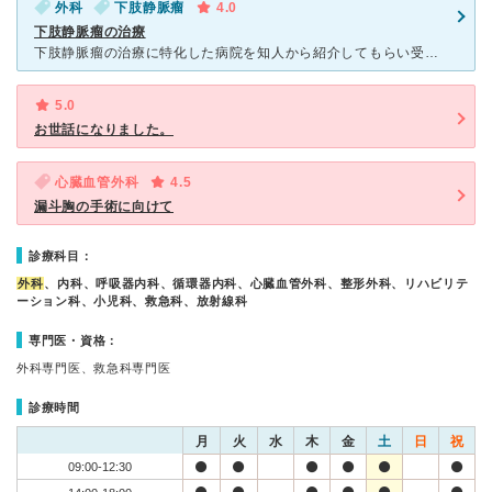
外科
下肢静脈瘤
4.0
下肢静脈瘤の治療
下肢静脈瘤の治療に特化した病院を知人から紹介してもらい受診。 軽症だったので数回の通院で良くなり、普段の日は専用のストッキングを着用していました。 松山市の中心部にある病院なのでアクセスもよく通院
5.0
お世話になりました。
心臓血管外科
4.5
漏斗胸の手術に向けて
診療科目：
外科
、内科、呼吸器内科、循環器内科、心臓血管外科、整形外科、リハビリテ
ーション科、小児科、救急科、放射線科
専門医・資格：
外科専門医、救急科専門医
診療時間
月
火
水
木
金
土
日
祝
09:00-12:30