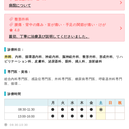
病院について
整形外科
腰痛・背中の痛み・首が痛い・手足の関節が痛い・けが
4.0
親切、丁寧に治療及び説明してくださいました。
診療科目：
外科
、内科、循環器内科、神経内科、脳神経外科、整形外科、形成外科、リハ
ビリテーション科、皮膚科、泌尿器科、眼科、婦人科、放射線科
専門医・資格：
総合内科専門医、感染症専門医、外科専門医、糖尿病専門医、呼吸器外科専門
医、循環…
診療時間
月
火
水
木
金
土
日
祝
08:30-11:30
13:00-16:00
08:30-10:30