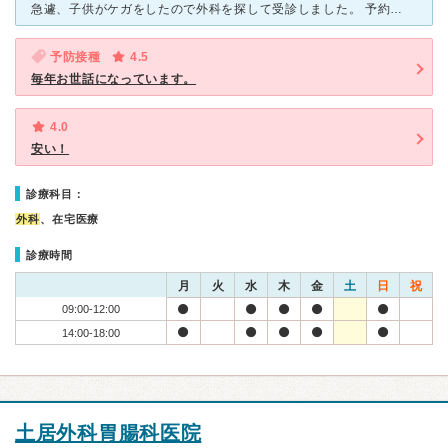
急遽、子供がケガをしたので外科を探して受診しました。 予約も入れず急遽行きましたがすんなり診てくれました。 先生はサバサバとした印象。看護婦さんは優しい方でした。受付の方も優しく接してくれました。
予防接種
4.5
毎年お世話になっています。
4.0
安い！
診療科目：
外科
、在宅医療
診療時間
月
火
水
木
金
土
日
祝
09:00-12:00
14:00-18:00
土居外科胃腸科医院