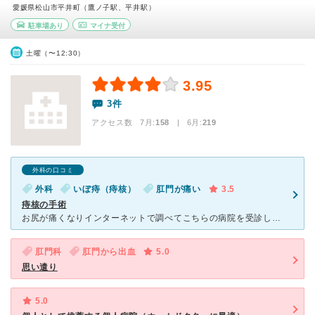
愛媛県松山市平井町（鷹ノ子駅、平井駅）
駐車場あり
マイナ受付
土曜（〜12:30）
3.95
3件
アクセス数 7月:
158
| 6月:
219
外科の口コミ
外科
いぼ痔（痔核）
肛門が痛い
3.5
痔核の手術
お尻が痛くなりインターネットで調べてこちらの病院を受診しました。転勤族だったのではじめて行く病院は情報があまりわからなくて不安でしたが、こちらの医院で痔核と診断され手術をしました。病院の待ちあいは広々
肛門科
肛門から出血
5.0
思い遣り
5.0