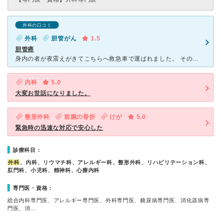
外科の口コミ
外科
胆管がん
1.5
胆管癌
身内の者が夜震えがきてこちらへ救急車で運ばれました。 その前に何度か兆候があり、他の病院にも救急で行っていたのですが、結局こちらで胆嚢に膿が溜まっているということで、入院（何度か）していました。
内科
5.0
大変お世話になりました。
整形外科
前腕の骨折
けが
5.0
緊急時の迅速な対応で安心した
診療科目：
外科
、内科、リウマチ科、アレルギー科、整形外科、リハビリテーション科、
肛門科、小児科、精神科、心療内科
専門医・資格：
総合内科専門医、アレルギー専門医、外科専門医、糖尿病専門医、消化器病専
門医、消…