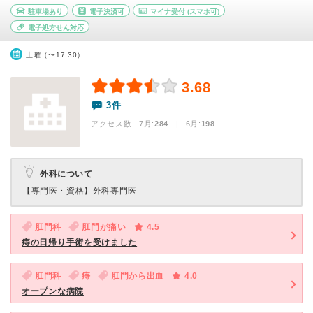
駐車場あり
電子決済可
マイナ受付
(スマホ可)
電子処方せん対応
土曜（〜17:30）
3.68
3件
アクセス数 7月:
284
| 6月:
198
外科について
【専門医・資格】
外科専門医
肛門科
肛門が痛い
4.5
痔の日帰り手術を受けました
肛門科
痔
肛門から出血
4.0
オープンな病院