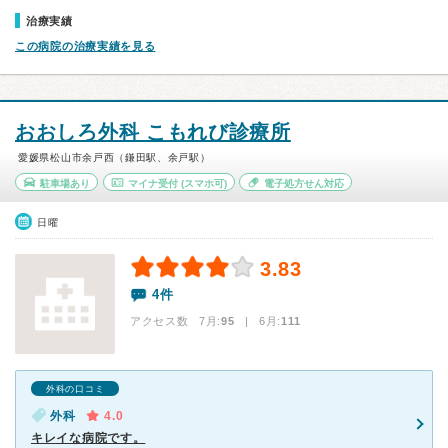
治療実績
この病院の治療実績を見る
おおしろ外科 こもれび診療所
愛媛県松山市余戸西（鎌田駅、余戸駅）
駐車場あり
マイナ受付
(スマホ可)
電子処方せん対応
日曜
3.83
4件
アクセス数 7月:
95
| 6月:
111
外科の口コミ
外科
4.0
キレイな病院です。