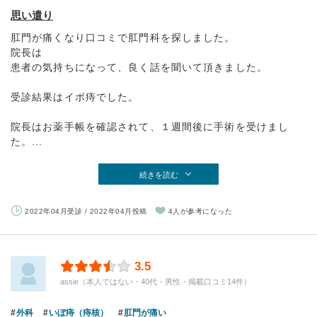
思い遣り
肛門が痛くなり口コミで肛門科を探しました。
院長は
患者の気持ちになって、良く話を聞いて頂きました。
受診結果はイボ痔でした。
院長はお薬手帳を確認されて、１週間後に手術を受けまし
た。...
続きを読む
2022年04月受診 / 2022年04月投稿
4人が参考になった
3.5
assie（本人ではない・40代・男性・掲載口コミ14件）
外科
いぼ痔（痔核）
肛門が痛い