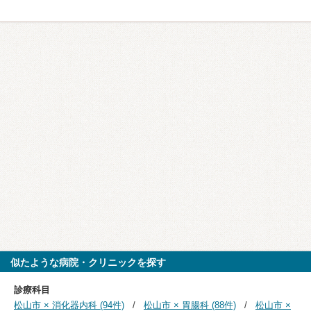
似たような病院・クリニックを探す
診療科目
松山市 × 消化器内科 (94件)
松山市 × 胃腸科 (88件)
松山市 ×