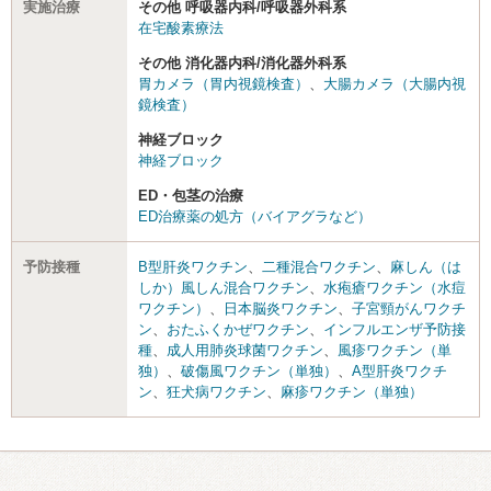
実施治療
その他 呼吸器内科/呼吸器外科系
在宅酸素療法
その他 消化器内科/消化器外科系
胃カメラ（胃内視鏡検査）
、
大腸カメラ（大腸内視
鏡検査）
神経ブロック
神経ブロック
ED・包茎の治療
ED治療薬の処方（バイアグラなど）
予防接種
B型肝炎ワクチン
、
二種混合ワクチン
、
麻しん（は
しか）風しん混合ワクチン
、
水疱瘡ワクチン（水痘
ワクチン）
、
日本脳炎ワクチン
、
子宮頸がんワクチ
ン
、
おたふくかぜワクチン
、
インフルエンザ予防接
種
、
成人用肺炎球菌ワクチン
、
風疹ワクチン（単
独）
、
破傷風ワクチン（単独）
、
A型肝炎ワクチ
ン
、
狂犬病ワクチン
、
麻疹ワクチン（単独）