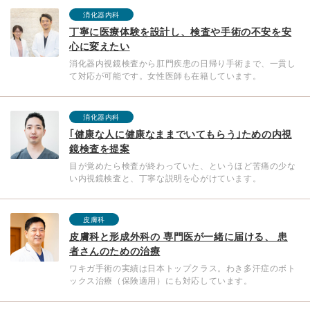
消化器内科
丁寧に医療体験を設計し、検査や手術の不安を安
心に変えたい
消化器内視鏡検査から肛門疾患の日帰り手術まで、一貫し
て対応が可能です。女性医師も在籍しています。
消化器内科
｢健康な人に健康なままでいてもらう｣ための内視
鏡検査を提案
目が覚めたら検査が終わっていた、というほど苦痛の少な
い内視鏡検査と、丁寧な説明を心がけています。
皮膚科
皮膚科と形成外科の 専門医が一緒に届ける、 患
者さんのための治療
ワキガ手術の実績は日本トップクラス。わき多汗症のボト
ックス治療（保険適用）にも対応しています。