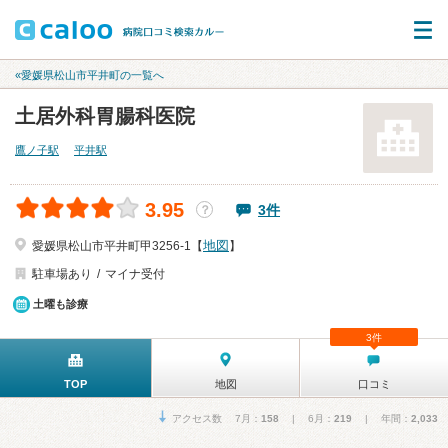
«愛媛県松山市平井町の一覧へ
土居外科胃腸科医院
鷹ノ子駅
平井駅
3.95
3件
？
地図
愛媛県松山市平井町甲3256-1【
】
駐車場あり
マイナ受付
土曜も診療
3件
TOP
地図
口コミ
アクセス数 7月：
158
| 6月：
219
| 年間：
2,033