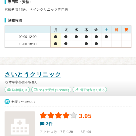
専門医・資格：
麻酔科専門医、ペインクリニック専門医
診療時間
月
火
水
木
金
土
日
祝
09:00-12:00
15:00-18:00
さいとうクリニック
栃木県宇都宮市駒生町
駐車場あり
マイナ受付
(スマホ可)
電子処方せん対応
土曜（〜15:00）
3.95
2件
アクセス数 7月:
129
| 6月:
99