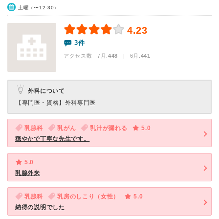
土曜（〜12:30）
4.23
3件
アクセス数 7月:
448
| 6月:
441
外科について
【専門医・資格】
外科専門医
乳腺科
乳がん
乳汁が漏れる
5.0
穏やかで丁寧な先生です。
5.0
乳腺外来
乳腺科
乳房のしこり（女性）
5.0
納得の説明でした