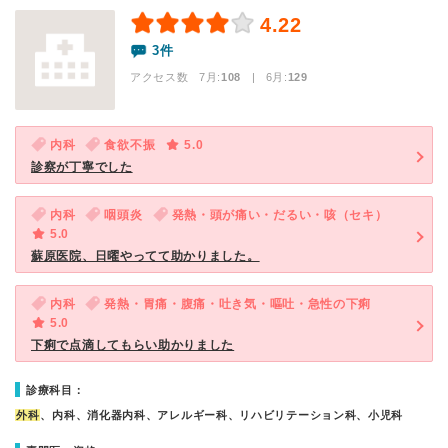
4.22
3件
アクセス数 7月:
108
| 6月:
129
内科
食欲不振
5.0
診察が丁寧でした
内科
咽頭炎
発熱・頭が痛い・だるい・咳（セキ）
5.0
蘇原医院、日曜やってて助かりました。
内科
発熱・胃痛・腹痛・吐き気・嘔吐・急性の下痢
5.0
下痢で点滴してもらい助かりました
診療科目：
外科
、内科、消化器内科、アレルギー科、リハビリテーション科、小児科