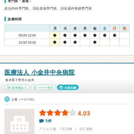
専門医・資格：
総合内科専門医、消化器病専門医、消化器内視鏡専門医
診療時間
月
火
水
木
金
土
日
祝
09:00-12:00
15:00-18:00
医療法人 小金井中央病院
栃木県下野市小金井
駐車場あり
マイナ受付
女医在籍
土曜（〜17:00）
4.03
5件
アクセス数 7月:
319
| 6月:
318