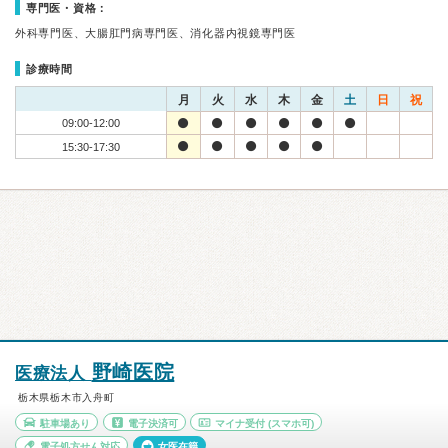
専門医・資格：
外科専門医、大腸肛門病専門医、消化器内視鏡専門医
診療時間
月
火
水
木
金
土
日
祝
09:00-12:00
15:30-17:30
野崎医院
医療法人
栃木県栃木市入舟町
駐車場あり
電子決済可
マイナ受付
(スマホ可)
電子処方せん対応
女医在籍