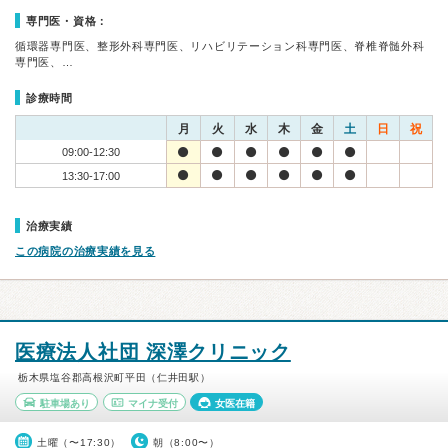
専門医・資格：
循環器専門医、整形外科専門医、リハビリテーション科専門医、脊椎脊髄外科
専門医、…
診療時間
月
火
水
木
金
土
日
祝
09:00-12:30
13:30-17:00
治療実績
この病院の治療実績を見る
医療法人社団 深澤クリニック
栃木県塩谷郡高根沢町平田（仁井田駅）
駐車場あり
マイナ受付
女医在籍
土曜（〜17:30）
朝（8:00〜）