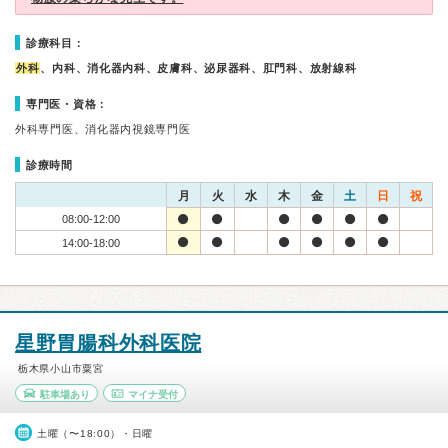
診療科目：
外科
、内科、消化器内科、皮膚科、泌尿器科、肛門科、放射線科
専門医・資格：
外科専門医、消化器内視鏡専門医
診療時間
月
火
水
木
金
土
日
祝
08:00-12:00
14:00-18:00
星野胃腸科外科医院
栃木県小山市粟宮
駐車場あり
マイナ受付
土曜（〜18:00）・日曜