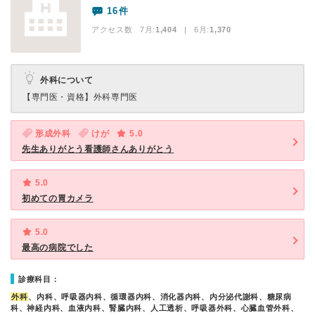
16件
アクセス数 7月:
1,404
| 6月:
1,370
外科について
【専門医・資格】
外科専門医
形成外科
けが
5.0
先生ありがとう看護師さんありがとう
5.0
初めての胃カメラ
5.0
最高の病院でした
診療科目：
外科
、内科、呼吸器内科、循環器内科、消化器内科、内分泌代謝科、糖尿病
科、神経内科、血液内科、腎臓内科、人工透析、呼吸器外科、心臓血管外科、