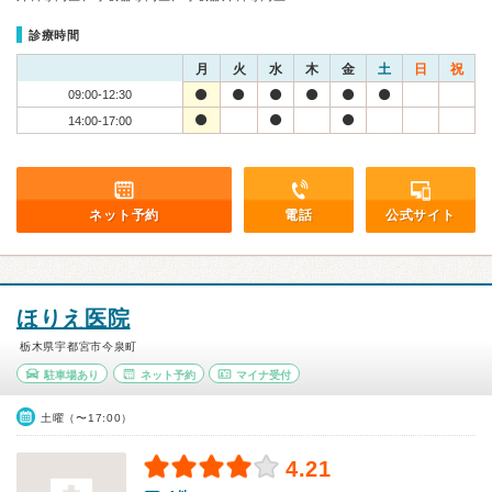
診療時間
月
火
水
木
金
土
日
祝
09:00-12:30
14:00-17:00
ネット予約
電話
公式サイト
ほりえ医院
栃木県宇都宮市今泉町
駐車場あり
ネット予約
マイナ受付
土曜（〜17:00）
4.21