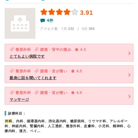
3.91
4件
アクセス数 7月:
332
| 6月:
395
整形外科
腰痛・背中の痛み
4.5
とてもよい病院です
整形外科
腰痛・首が痛い
4.5
親身に話を聞いてくれます
整形外科
腰痛・首が痛い
4.0
マッサージ
診療科目：
外科
、内科、循環器内科、消化器内科、糖尿病科、リウマチ科、アレルギー
科、神経内科、腎臓内科、人工透析、整形外科、皮膚科、小児科、精神科、心
療内科、漢方、ペイ…