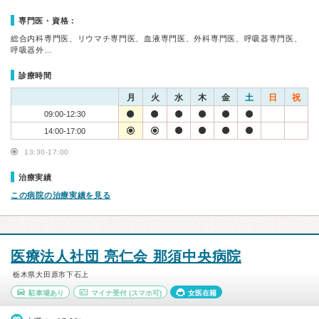
専門医・資格：
総合内科専門医、リウマチ専門医、血液専門医、外科専門医、呼吸器専門医、
呼吸器外…
診療時間
月
火
水
木
金
土
日
祝
09:00-12:30
14:00-17:00
13:30-17:00
治療実績
この病院の治療実績を見る
医療法人社団 亮仁会 那須中央病院
栃木県大田原市下石上
駐車場あり
マイナ受付
(スマホ可)
女医在籍