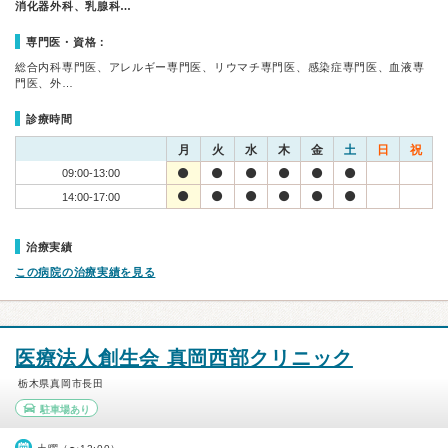
消化器外科、乳腺科…
専門医・資格：
総合内科専門医、アレルギー専門医、リウマチ専門医、感染症専門医、血液専
門医、外…
診療時間
月
火
水
木
金
土
日
祝
09:00-13:00
14:00-17:00
治療実績
この病院の治療実績を見る
医療法人創生会 真岡西部クリニック
栃木県真岡市長田
駐車場あり