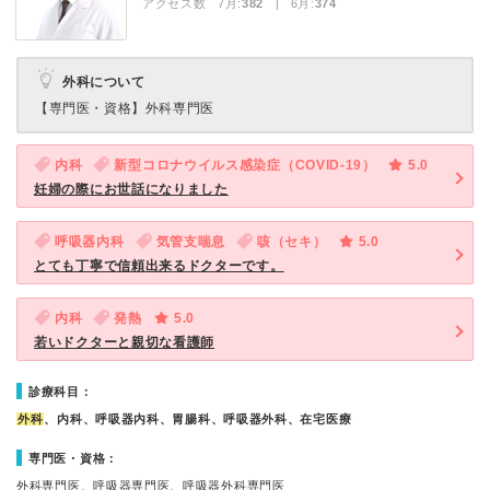
アクセス数 7月:
382
| 6月:
374
外科について
【専門医・資格】
外科専門医
内科
新型コロナウイルス感染症（COVID-19）
5.0
妊婦の際にお世話になりました
呼吸器内科
気管支喘息
咳（セキ）
5.0
とても丁寧で信頼出来るドクターです。
内科
発熱
5.0
若いドクターと親切な看護師
診療科目：
外科
、内科、呼吸器内科、胃腸科、呼吸器外科、在宅医療
専門医・資格：
外科専門医、呼吸器専門医、呼吸器外科専門医