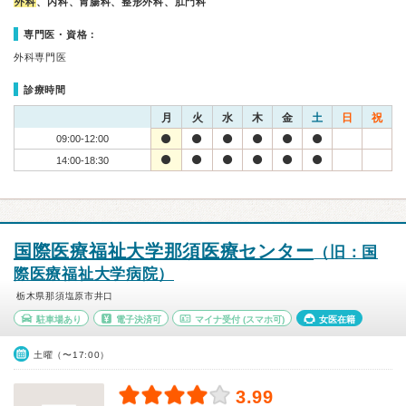
外科
、内科、胃腸科、整形外科、肛門科
専門医・資格：
外科専門医
診療時間
月
火
水
木
金
土
日
祝
09:00-12:00
14:00-18:30
国際医療福祉大学那須医療センター
（旧：国
際医療福祉大学病院）
栃木県那須塩原市井口
駐車場あり
電子決済可
マイナ受付
(スマホ可)
女医在籍
土曜（〜17:00）
3.99