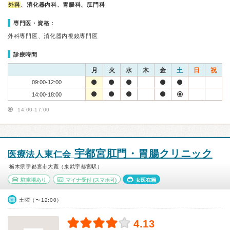
外科
、消化器内科、胃腸科、肛門科
専門医・資格：
外科専門医、消化器内視鏡専門医
診療時間
月
火
水
木
金
土
日
祝
09:00-12:00
14:00-18:00
14:00-17:00
宇都宮肛門・胃腸クリニック
医療法人東仁会
栃木県宇都宮市大寛（東武宇都宮駅）
駐車場あり
マイナ受付
(スマホ可)
女医在籍
土曜（〜12:00）
4.13