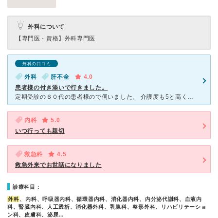
外科について
【専門医・資格】
外科専門医
外科の口コミ
外科
肝不全
4.0
患者様の付き添いで行きました。
定期受診の６０代の患者様ので伺いました。 介護度も5と高く、処置室に行きます。車椅子では、通路も狭く感じますが、すぐにスタッフが来てくださり介助の手助けをしてくださります。チームワークは出来てると思
内科
5.0
いつ行っても親切
救急科
4.5
救急外来でお世話になりました
診療科目：
外科
、内科、呼吸器内科、循環器内科、消化器内科、内分泌代謝科、血液内
科、腎臓内科、人工透析、消化器外科、乳腺科、整形外科、リハビリテーショ
ン科、皮膚科、泌尿…