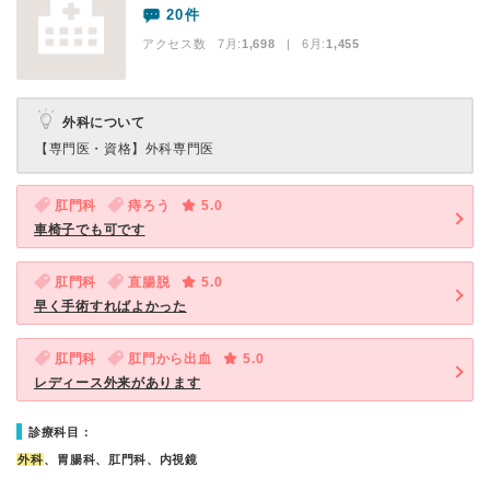
20件
アクセス数 7月:
1,698
| 6月:
1,455
外科について
【専門医・資格】
外科専門医
肛門科
痔ろう
5.0
車椅子でも可です
肛門科
直腸脱
5.0
早く手術すればよかった
肛門科
肛門から出血
5.0
レディース外来があります
診療科目：
外科
、胃腸科、肛門科、内視鏡