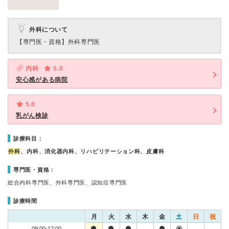
外科について
【専門医・資格】
外科専門医
内科
5.0
安心感がある病院
5.0
乳がん検診
診療科目：
外科
、内科、消化器内科、リハビリテーション科、皮膚科
専門医・資格：
総合内科専門医、外科専門医、認知症専門医
診療時間
月
火
水
木
金
土
日
祝
09:00-12:00