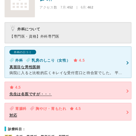
アクセス数 7月:
452
| 6月:
462
外科について
【専門医・資格】
外科専門医
外科の口コミ
外科
乳房のしこり（女性）
4.5
真面目な男性医師
病院に入ると比較的広くキレイな受付窓口と待合室でした。 平日の夕方頃に受診したのですが、それほど混んでなく、そんなに待つことなく診察を受けました。 医師は、真面目そうな男性医師。 胸のシコリで外
4.5
先生は名医ですが・・・
胃腸科
胸やけ・胃もたれ
4.5
対応
診療科目：