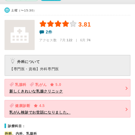
土曜（〜15:30）
3.81
2件
アクセス数 7月:
122
| 6月:
74
外科について
【専門医・資格】
外科専門医
乳腺科
乳がん
5.0
新しくきれいな乳腺クリニック
健康診断
4.5
乳がん検診でお世話になりました。
診療科目：
外科
、内科、乳腺科