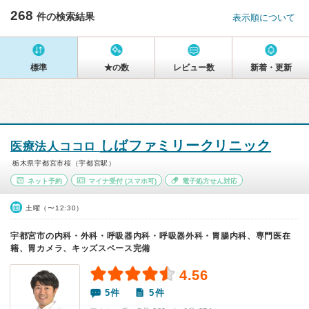
268
件の検索結果
表示順について
標準
★の数
レビュー数
新着・更新
しばファミリークリニック
医療法人ココロ
栃木県宇都宮市桜（宇都宮駅）
ネット予約
マイナ受付
(スマホ可)
電子処方せん対応
土曜（〜12:30）
宇都宮市の内科・外科・呼吸器内科・呼吸器外科・胃腸内科、専門医在
籍、胃カメラ、キッズスペース完備
4.56
5件
5件