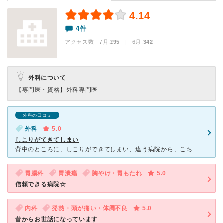
4.14
4件
アクセス数 7月:
295
| 6月:
342
外科について
【専門医・資格】
外科専門医
外科の口コミ
外科
5.0
しこりがてきてしまい
背中のところに、しこりができてしまい、違う病院から、こちらの病院を紹介してもらい、見てもらうことになりました。綺麗に手術をしてもらえるとのことで、結婚式を目前に控えた私は、すがる思いでお願いしました。
胃腸科
胃潰瘍
胸やけ・胃もたれ
5.0
信頼できる病院☆
内科
発熱・頭が痛い・体調不良
5.0
昔からお世話になっています