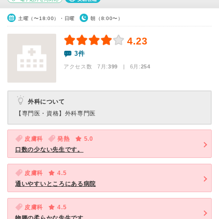
土曜（〜18:00）・日曜
朝（8:00〜）
4.23
3件
アクセス数 7月:
399
| 6月:
254
外科について
【専門医・資格】
外科専門医
皮膚科
発熱
5.0
口数の少ない先生です。
皮膚科
4.5
通いやすいところにある病院
皮膚科
4.5
物腰の柔らかな先生です。