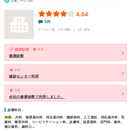
土曜（〜17:00）
4.04
5件
アクセス数 7月:
496
| 6月:
672
健康診断
5.0
健康診断
4.5
健診センター利用
4.5
会社の健康診断で利用しました。
診療科目：
外科
、内科、循環器内科、消化器内科、糖尿病科、人工透析、消化器外科、乳
腺科、整形外科、リハビリテーション科、皮膚科、泌尿器科、肛門科、歯科、
矯正歯科、歯科口…