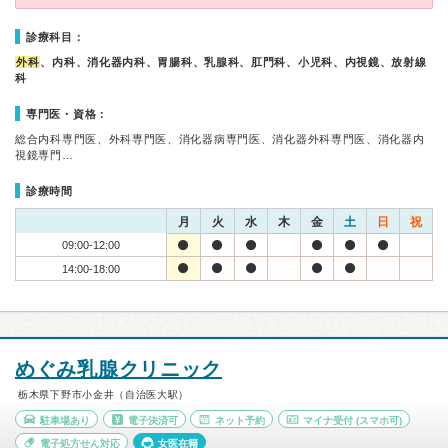
診療科目：
外科
、内科、消化器内科、胃腸科、乳腺科、肛門科、小児科、内視鏡、放射線
科
専門医・資格：
総合内科専門医、外科専門医、消化器病専門医、消化器外科専門医、消化器内
視鏡専門…
診療時間
月
火
水
木
金
土
日
祝
09:00-12:00
14:00-18:00
めぐみ乳腺クリニック
栃木県下野市小金井（自治医大駅）
駐車場あり
電子決済可
ネット予約
マイナ受付
(スマホ可)
電子処方せん対応
女医在籍