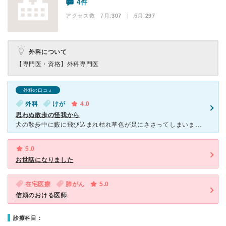
4件
アクセス数 7月:
307
| 6月:
297
外科について
【専門医・資格】
外科専門医
外科の口コミ
外科
けが
4.0
思わぬ散歩の怪我から
犬の散歩中に藪に飛び込まれ枯れ草色が足にささってしまいました。 すぐに近くの皮膚科に行ったのですが、 「軟膏つければなおります。」 そう言われ一週間、どんどん膿の量が増えて また、別の外科に行
5.0
お世話になりました
在宅医療
肺がん
5.0
信頼のおける医師
診療科目：