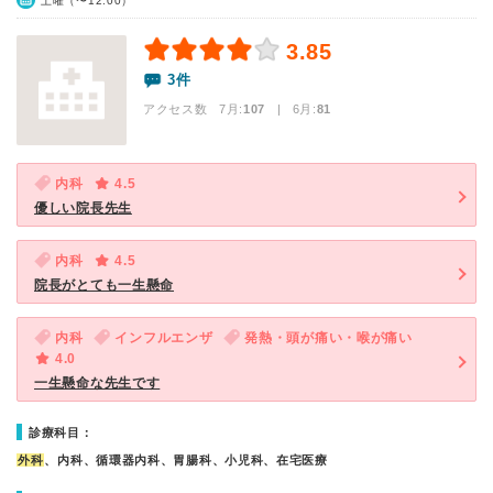
土曜（〜12:00）
3.85
3件
アクセス数 7月:
107
| 6月:
81
内科
4.5
優しい院長先生
内科
4.5
院長がとても一生懸命
内科
インフルエンザ
発熱・頭が痛い・喉が痛い
4.0
一生懸命な先生です
診療科目：
外科
、内科、循環器内科、胃腸科、小児科、在宅医療