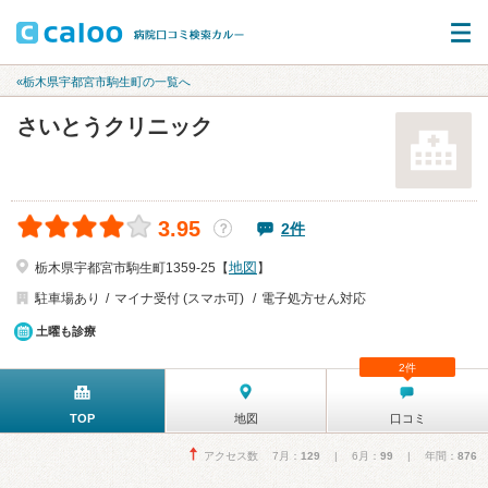
«栃木県宇都宮市駒生町の一覧へ
さいとうクリニック
3.95
2件
？
地図
栃木県宇都宮市駒生町1359-25【
】
駐車場あり
マイナ受付 (スマホ可)
電子処方せん対応
土曜も診療
2件
TOP
地図
口コミ
アクセス数 7月：
129
| 6月：
99
| 年間：
876