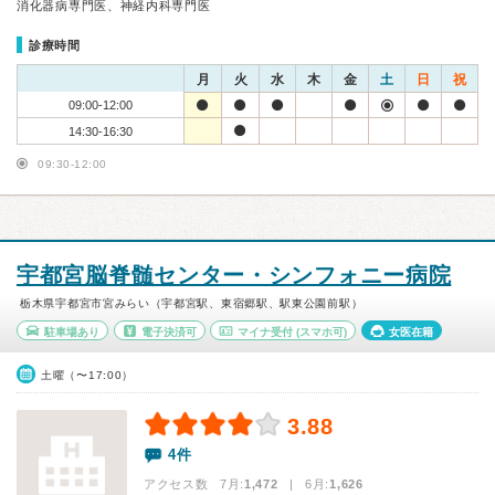
消化器病専門医、神経内科専門医
診療時間
月
火
水
木
金
土
日
祝
09:00-12:00
14:30-16:30
09:30-12:00
宇都宮脳脊髄センター・シンフォニー病院
栃木県宇都宮市宮みらい（宇都宮駅、東宿郷駅、駅東公園前駅）
駐車場あり
電子決済可
マイナ受付
(スマホ可)
女医在籍
土曜（〜17:00）
3.88
4件
アクセス数 7月:
1,472
| 6月:
1,626