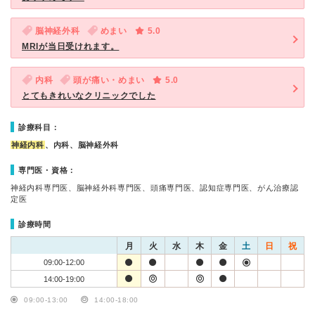
脳神経外科
めまい
5.0
MRIが当日受けれます。
内科
頭が痛い・めまい
5.0
とてもきれいなクリニックでした
診療科目：
神経内科
、内科、脳神経外科
専門医・資格：
神経内科専門医、脳神経外科専門医、頭痛専門医、認知症専門医、がん治療認
定医
診療時間
月
火
水
木
金
土
日
祝
09:00-12:00
14:00-19:00
09:00-13:00
14:00-18:00