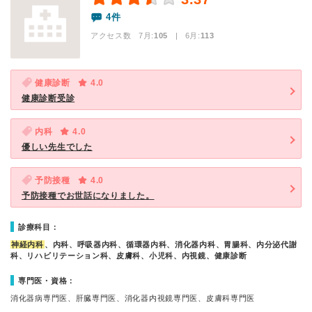
4件
アクセス数 7月:
105
| 6月:
113
健康診断
4.0
健康診断受診
内科
4.0
優しい先生でした
予防接種
4.0
予防接種でお世話になりました。
診療科目：
神経内科
、内科、呼吸器内科、循環器内科、消化器内科、胃腸科、内分泌代謝
科、リハビリテーション科、皮膚科、小児科、内視鏡、健康診断
専門医・資格：
消化器病専門医、肝臓専門医、消化器内視鏡専門医、皮膚科専門医