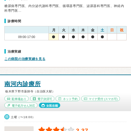
糖尿病専門医、内分泌代謝科専門医、循環器専門医、泌尿器科専門医、神経内
科専門医…
診療時間
月
火
水
木
金
土
日
祝
09:00-17:00
治療実績
この病院の治療実績を見る
南河内診療所
栃木県下野市薬師寺（自治医大駅）
駐車場あり
電子決済可
ネット予約
マイナ受付
(スマホ可)
電子処方せん対応
女医在籍
土曜（〜18:00）
3.37