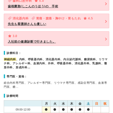
歯科口腔外科
5.0
歯根嚢胞(しこんのうほう)の 手術
消化器内科
胃痛・腹痛・胸やけ・胃もたれ
4.5
先生も看護師さんも優しい
3.0
入社前の健康診断で行きました。
診療科目：
神経内科
、内科、呼吸器内科、消化器内科、内分泌代謝科、糖尿病科、リウマ
チ科、アレルギー科、血液内科、外科、呼吸器外科、消化器外科、乳腺科、整
形外科、形成外科…
専門医・資格：
総合内科専門医、アレルギー専門医、リウマチ専門医、感染症専門医、血液専
門医、糖…
診療時間
月
火
水
木
金
土
日
祝
09:00-12:00