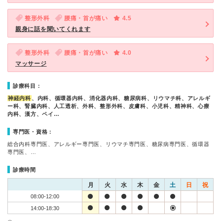
整形外科
腰痛・首が痛い
4.5
親身に話を聞いてくれます
整形外科
腰痛・首が痛い
4.0
マッサージ
診療科目：
神経内科
、内科、循環器内科、消化器内科、糖尿病科、リウマチ科、アレルギ
ー科、腎臓内科、人工透析、外科、整形外科、皮膚科、小児科、精神科、心療
内科、漢方、ペイ…
専門医・資格：
総合内科専門医、アレルギー専門医、リウマチ専門医、糖尿病専門医、循環器
専門医、…
診療時間
月
火
水
木
金
土
日
祝
08:00-12:00
14:00-18:30