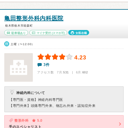
亀田整形外科内科医院
栃木県栃木市箱森町
駐車場あり
マイナ受付
(スマホ可)
女医在籍
土曜（〜12:00）
4.23
3件
アクセス数 7月:
531
| 6月:
602
神経内科について
【専門医・資格】
神経内科専門医
【専門外来】
頭痛専門外来、物忘れ外来・認知症外来
整形外科
5.0
手のスペシャリスト