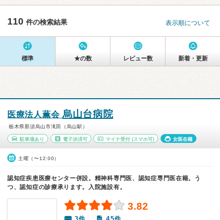
110
件の検索結果
表示順について
標準
★の数
レビュー数
新着・更新
烏山台病院
医療法人薫会
栃木県那須烏山市滝田（烏山駅）
駐車場あり
電子決済可
マイナ受付
(スマホ可)
女医在籍
土曜（〜12:00）
認知症疾患医療センター併設。精神科専門医、認知症専門医在籍。う
つ、認知症の診療承ります。入院施設有。
3.82
3件
45件