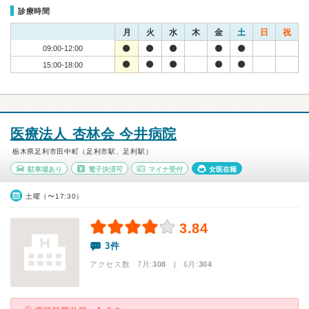
診療時間
月
火
水
木
金
土
日
祝
09:00-12:00
15:00-18:00
医療法人 杏林会 今井病院
栃木県足利市田中町（足利市駅、足利駅）
駐車場あり
電子決済可
マイナ受付
女医在籍
土曜（〜17:30）
3.84
3件
アクセス数 7月:
308
| 6月:
304