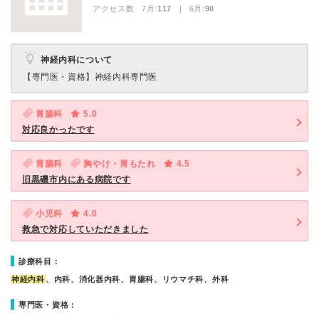
アクセス数 7月:
117
| 6月:
90
神経内科について
【専門医・資格】
神経内科専門医
胃腸科
5.0
対応良かったです
胃腸科
胸やけ・胃もたれ
4.5
旧黒磯市内にある病院です
小児科
4.0
救急で対応していただきました
診療科目：
神経内科
、内科、消化器内科、胃腸科、リウマチ科、外科
専門医・資格：