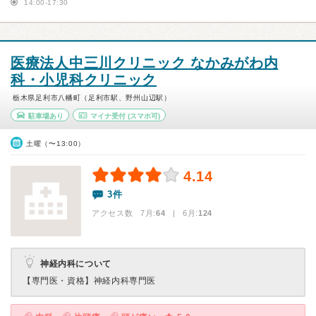
14:00-17:30
医療法人中三川クリニック なかみがわ内
科・小児科クリニック
栃木県足利市八幡町（足利市駅、野州山辺駅）
駐車場あり
マイナ受付
(スマホ可)
土曜（〜13:00）
4.14
3件
アクセス数 7月:
64
| 6月:
124
神経内科について
【専門医・資格】
神経内科専門医