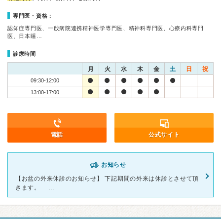
専門医・資格：
認知症専門医、一般病院連携精神医学専門医、精神科専門医、心療内科専門
医、日本睡…
診療時間
月
火
水
木
金
土
日
祝
09:30-12:00
13:00-17:00
電話
公式サイト
お知らせ
【お盆の外来休診のお知らせ】 下記期間の外来は休診とさせて頂
きます。 ...