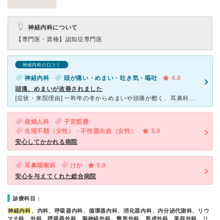
神経内科について
【専門医・資格】
認知症専門医
神経内科の口コミ
神経内科
頭が痛い・めまい・吐き気・嘔吐
4.0
頭痛、めまいが改善されました
[症状・来院理由] 一昨年の冬からめまいや頭痛が酷く、耳鼻科や脳神経外科を受診したのですが異常なし……。もしかしたら生理前の症状かもと思い、上都賀病院の産婦人科に行ったのですが、「神経内科に行ったほ
産婦人科
子宮筋腫
生理不順（女性）・不性器出血（女性）
5.0
安心してかかれる病院
耳鼻咽喉科
けが
5.0
安心を与えてくれた総合病院
診療科目：
神経内科
、内科、呼吸器内科、循環器内科、消化器内科、内分泌代謝科、リウ
マチ科、外科、呼吸器外科、脳神経外科、整形外科、形成外科、美容外科、リ