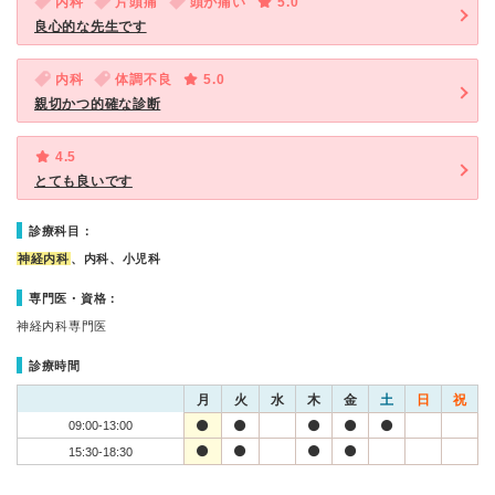
内科
片頭痛
頭が痛い
5.0
良心的な先生です
内科
体調不良
5.0
親切かつ的確な診断
4.5
とても良いです
診療科目：
神経内科
、内科、小児科
専門医・資格：
神経内科専門医
診療時間
月
火
水
木
金
土
日
祝
09:00-13:00
15:30-18:30