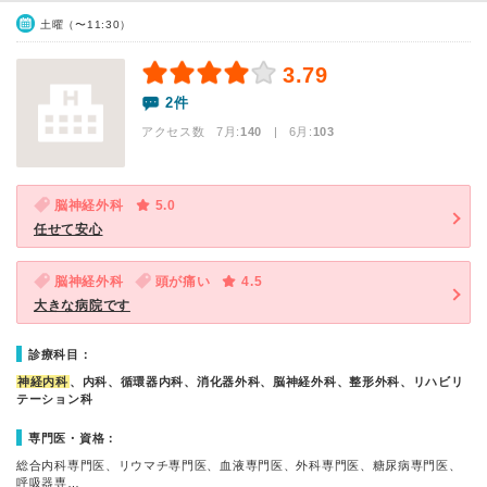
土曜（〜11:30）
3.79
2件
アクセス数 7月:
140
| 6月:
103
脳神経外科
5.0
任せて安心
脳神経外科
頭が痛い
4.5
大きな病院です
診療科目：
神経内科
、内科、循環器内科、消化器外科、脳神経外科、整形外科、リハビリ
テーション科
専門医・資格：
総合内科専門医、リウマチ専門医、血液専門医、外科専門医、糖尿病専門医、
呼吸器専…