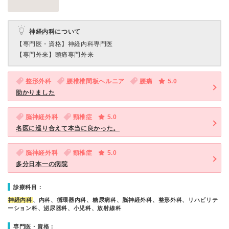
神経内科について
【専門医・資格】
神経内科専門医
【専門外来】
頭痛専門外来
整形外科
腰椎椎間板ヘルニア
腰痛
5.0
助かりました
脳神経外科
頸椎症
5.0
名医に巡り合えて本当に良かった。
脳神経外科
頸椎症
5.0
多分日本一の病院
診療科目：
神経内科
、内科、循環器内科、糖尿病科、脳神経外科、整形外科、リハビリテ
ーション科、泌尿器科、小児科、放射線科
専門医・資格：