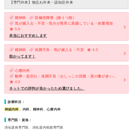
【専門外来】
物忘れ外来・認知症外来
精神科
双極性障害（躁うつ病）
気が滅入る・不安・気分が異常に高揚している・体重増加
5.0
本当におすすめします
精神科
体調不良・気が滅入る・不安
4.5
助かってます！
心療内科
動悸・息切れ・体調不良・おしっこの回数・尿の量が多い・気が滅入る・不安・物忘れがひどい
4.0
ネットでの評判が良かったため選びました。
診療科目：
神経内科
、内科、精神科、心療内科
専門医・資格：
消化器病専門医、消化器内視鏡専門医