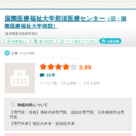
国際医療福祉大学那須医療センター
（旧：国
際医療福祉大学病院）
栃木県那須塩原市井口
駐車場あり
電子決済可
マイナ受付
(スマホ可)
女医在籍
土曜（〜17:00）
3.99
16件
アクセス数 7月:
1,404
| 6月:
1,370
神経内科について
【専門医・資格】
神経内科専門医、認知症専門医、日本睡眠学会専
門医
【専門外来】
物忘れ外来・認知症外来