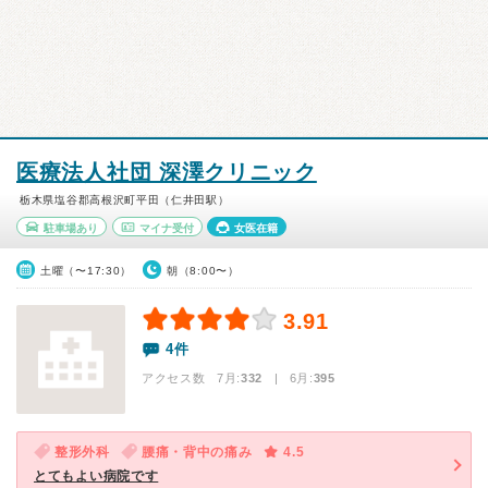
医療法人社団 深澤クリニック
栃木県塩谷郡高根沢町平田（仁井田駅）
駐車場あり
マイナ受付
女医在籍
土曜（〜17:30）
朝（8:00〜）
3.91
4件
アクセス数 7月:
332
| 6月:
395
整形外科
腰痛・背中の痛み
4.5
とてもよい病院です