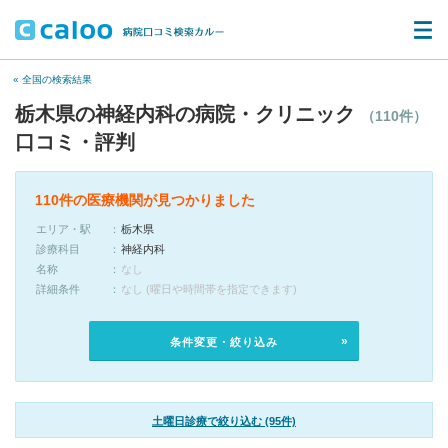
« 全国の検索結果
栃木県の神経内科の病院・クリニック
（110件）
口コミ・評判
110件の医療機関が見つかりました
エリア・駅
栃木県
診療科目
神経内科
名称
なし
詳細条件
なし (曜日や時間帯を指定できます)
条件変更・絞り込み
土曜日診療で絞り込む (95件)