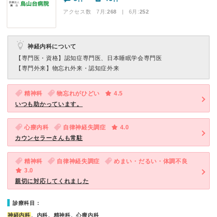
アクセス数 7月:
268
| 6月:
252
神経内科について
【専門医・資格】
認知症専門医、日本睡眠学会専門医
【専門外来】
物忘れ外来・認知症外来
精神科
物忘れがひどい
4.5
いつも助かっています。
心療内科
自律神経失調症
4.0
カウンセラーさんも常駐
精神科
自律神経失調症
めまい・だるい・体調不良
3.0
親切に対応してくれました
診療科目：
神経内科
、内科、精神科、心療内科