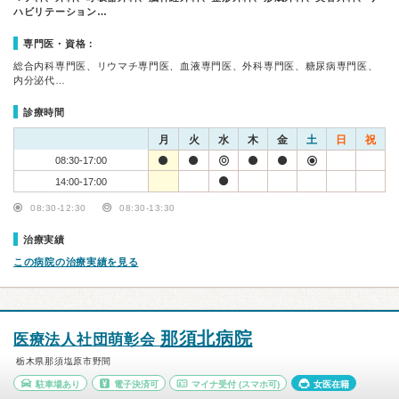
ハビリテーション…
専門医・資格：
総合内科専門医、リウマチ専門医、血液専門医、外科専門医、糖尿病専門医、
内分泌代…
診療時間
月
火
水
木
金
土
日
祝
08:30-17:00
14:00-17:00
08:30-12:30
08:30-13:30
治療実績
この病院の治療実績を見る
那須北病院
医療法人社団萌彰会
栃木県那須塩原市野間
駐車場あり
電子決済可
マイナ受付
(スマホ可)
女医在籍