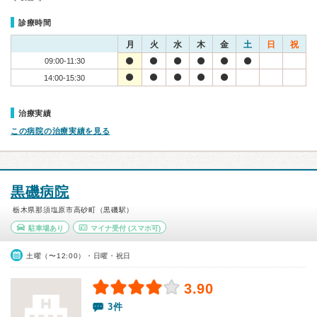
診療時間
月
火
水
木
金
土
日
祝
09:00-11:30
14:00-15:30
治療実績
この病院の治療実績を見る
黒磯病院
栃木県那須塩原市高砂町（黒磯駅）
駐車場あり
マイナ受付
(スマホ可)
土曜（〜12:00）・日曜・祝日
3.90
3件