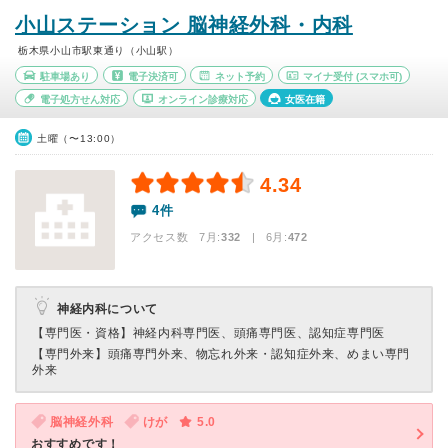
小山ステーション 脳神経外科・内科
栃木県小山市駅東通り（小山駅）
駐車場あり
電子決済可
ネット予約
マイナ受付
(スマホ可)
電子処方せん対応
オンライン診療対応
女医在籍
土曜（〜13:00）
4.34
4件
アクセス数 7月:
332
| 6月:
472
神経内科について
【専門医・資格】
神経内科専門医、頭痛専門医、認知症専門医
【専門外来】
頭痛専門外来、物忘れ外来・認知症外来、めまい専門
外来
脳神経外科
けが
5.0
おすすめです！