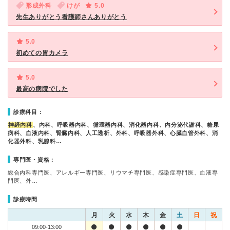
形成外科
けが
5.0
先生ありがとう看護師さんありがとう
5.0
初めての胃カメラ
5.0
最高の病院でした
診療科目：
神経内科
、内科、呼吸器内科、循環器内科、消化器内科、内分泌代謝科、糖尿
病科、血液内科、腎臓内科、人工透析、外科、呼吸器外科、心臓血管外科、消
化器外科、乳腺科…
専門医・資格：
総合内科専門医、アレルギー専門医、リウマチ専門医、感染症専門医、血液専
門医、外…
診療時間
月
火
水
木
金
土
日
祝
09:00-13:00