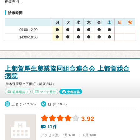
視鏡専門…
診療時間
月
火
水
木
金
土
日
祝
09:00-12:00
14:00-18:00
上都賀厚生農業協同組合連合会 上都賀総合
病院
栃木県鹿沼市下田町（新鹿沼駅）
駐車場あり
マイナ受付
女医在籍
土曜（〜12:30）
朝（8:30〜）
3.92
11件
アクセス数 7月:
610
| 6月:
600