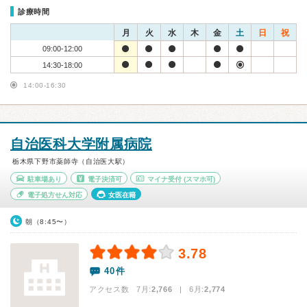
診療時間
月
火
水
木
金
土
日
祝
09:00-12:00
14:30-18:00
14:00-16:30
自治医科大学附属病院
栃木県下野市薬師寺（自治医大駅）
駐車場あり
電子決済可
マイナ受付
(スマホ可)
電子処方せん対応
女医在籍
朝（8:45〜）
3.78
40件
アクセス数 7月:
2,766
| 6月:
2,774