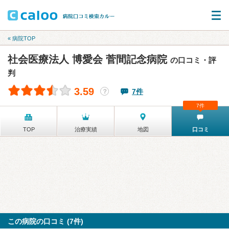
« 病院TOP
社会医療法人 博愛会 菅間記念病院
の口コミ・評
判
3.59
7件
？
7件
TOP
治療実績
地図
口コミ
この病院の口コミ (7件)