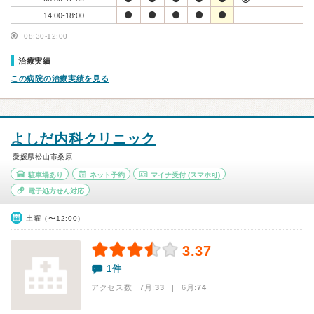
14:00-18:00
08:30-12:00
治療実績
この病院の治療実績を見る
よしだ内科クリニック
愛媛県松山市桑原
駐車場あり
ネット予約
マイナ受付
(スマホ可)
電子処方せん対応
土曜（〜12:00）
3.37
1件
アクセス数 7月:
33
| 6月:
74