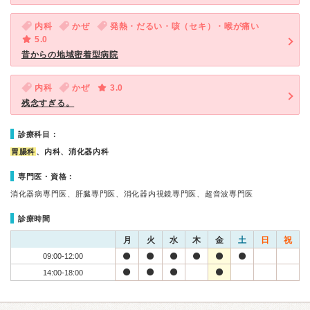
内科
かぜ
発熱・だるい・咳（セキ）・喉が痛い
5.0
昔からの地域密着型病院
内科
かぜ
3.0
残念すぎる。
診療科目：
胃腸科
、内科、消化器内科
専門医・資格：
消化器病専門医、肝臓専門医、消化器内視鏡専門医、超音波専門医
診療時間
月
火
水
木
金
土
日
祝
09:00-12:00
14:00-18:00