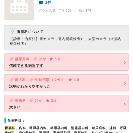
3件
アクセス数 7月:
305
| 6月:
274
胃腸科について
【診療・治療法】
胃カメラ（胃内視鏡検査）、大腸カメラ（大腸内
視鏡検査）
整形外科
けが
5.0
信頼できる病院です
婦人科
生理不順（女性）
4.0
説明がわかりやすかった
救急科
けが
3.5
大きい
診療科目：
胃腸科
、内科、呼吸器内科、循環器内科、消化器内科、糖尿病科、外科、呼吸
器外科、消化器外科、乳腺科、脳神経外科、整形外科、リハビリテーション