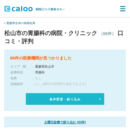
« 愛媛県全体の検索結果
松山市の胃腸科の病院・クリニック
口
（88件）
コミ・評判
88件の医療機関が見つかりました
エリア・駅
愛媛県松山市
診療科目
胃腸科
名称
なし
詳細条件
なし (曜日や時間帯を指定できます)
条件変更・絞り込み
土曜日診療で絞り込む (83件)