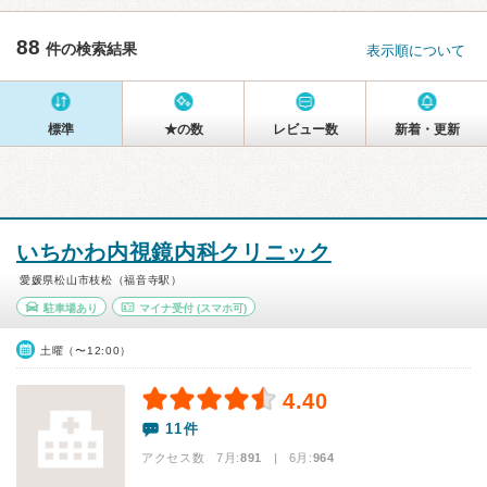
88
件の検索結果
表示順について
標準
★の数
レビュー数
新着・更新
いちかわ内視鏡内科クリニック
愛媛県松山市枝松（福音寺駅）
駐車場あり
マイナ受付
(スマホ可)
土曜（〜12:00）
4.40
11件
アクセス数 7月:
891
| 6月:
964