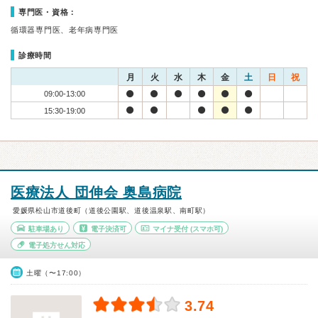
専門医・資格：
循環器専門医、老年病専門医
診療時間
月
火
水
木
金
土
日
祝
09:00-13:00
15:30-19:00
医療法人 団伸会 奥島病院
愛媛県松山市道後町（道後公園駅、道後温泉駅、南町駅）
駐車場あり
電子決済可
マイナ受付
(スマホ可)
電子処方せん対応
土曜（〜17:00）
3.74