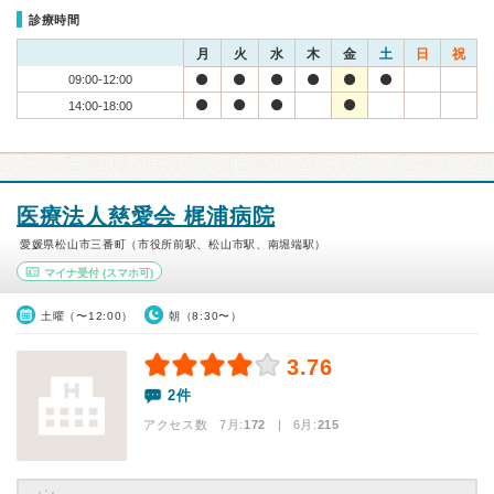
診療時間
月
火
水
木
金
土
日
祝
09:00-12:00
14:00-18:00
医療法人慈愛会 梶浦病院
愛媛県松山市三番町（市役所前駅、松山市駅、南堀端駅）
マイナ受付
(スマホ可)
土曜（〜12:00）
朝（8:30〜）
3.76
2件
アクセス数 7月:
172
| 6月:
215