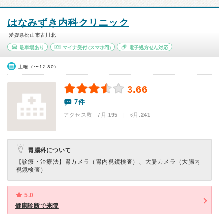
はなみずき内科クリニック
愛媛県松山市古川北
駐車場あり
マイナ受付
(スマホ可)
電子処方せん対応
土曜（〜12:30）
3.66
7件
アクセス数 7月:
195
| 6月:
241
胃腸科について
【診療・治療法】
胃カメラ（胃内視鏡検査）、大腸カメラ（大腸内
視鏡検査）
5.0
健康診断で来院