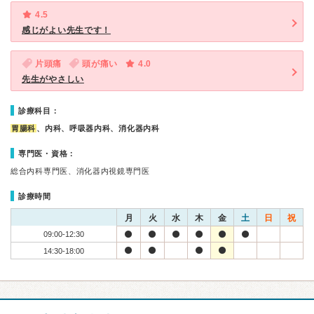
4.5
感じがよい先生です！
片頭痛
頭が痛い
4.0
先生がやさしい
診療科目：
胃腸科
、内科、呼吸器内科、消化器内科
専門医・資格：
総合内科専門医、消化器内視鏡専門医
診療時間
月
火
水
木
金
土
日
祝
09:00-12:30
14:30-18:00