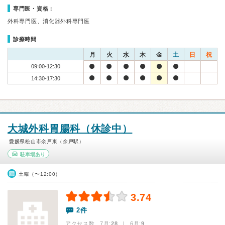
専門医・資格：
外科専門医、消化器外科専門医
診療時間
月
火
水
木
金
土
日
祝
09:00-12:30
14:30-17:30
大城外科胃腸科（休診中）
愛媛県松山市余戸東（余戸駅）
駐車場あり
土曜（〜12:00）
3.74
2件
アクセス数 7月:
28
| 6月:
9