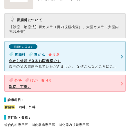
胃腸科について
【診療・治療法】
胃カメラ（胃内視鏡検査）、大腸カメラ（大腸内
視鏡検査）
胃腸科の口コミ
胃腸科
胃がん
5.0
心から信頼できるお医者様です
義理の父の胃癌を見ていただきました。 なぜこんなところにこんなスーパードクターが？と驚かされる程の経歴のドクターです。 それでいて決して偉ぶらず、患者に寄り添いながら、的確なアドバイスを頂きました
外科
けが
4.0
親切、丁寧。
診療科目：
胃腸科
、内科、外科
専門医・資格：
総合内科専門医、消化器病専門医、消化器内視鏡専門医