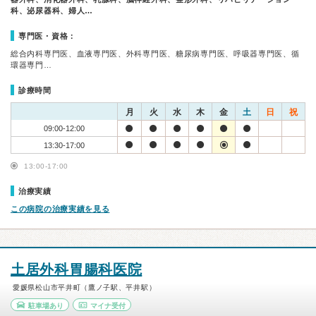
科、泌尿器科、婦人…
専門医・資格：
総合内科専門医、血液専門医、外科専門医、糖尿病専門医、呼吸器専門医、循
環器専門…
診療時間
月
火
水
木
金
土
日
祝
09:00-12:00
13:30-17:00
13:00-17:00
治療実績
この病院の治療実績を見る
土居外科胃腸科医院
愛媛県松山市平井町（鷹ノ子駅、平井駅）
駐車場あり
マイナ受付