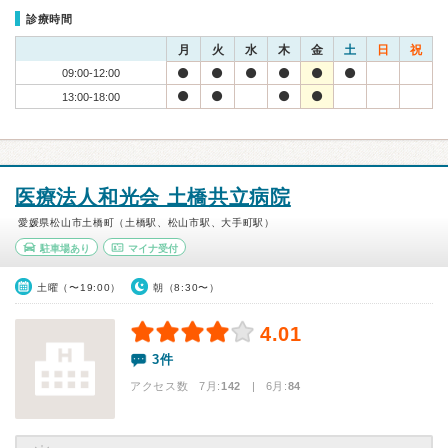
診療時間
月
火
水
木
金
土
日
祝
09:00-12:00
13:00-18:00
医療法人和光会 土橋共立病院
愛媛県松山市土橋町（土橋駅、松山市駅、大手町駅）
駐車場あり
マイナ受付
土曜（〜19:00）
朝（8:30〜）
4.01
3件
アクセス数 7月:
142
| 6月:
84