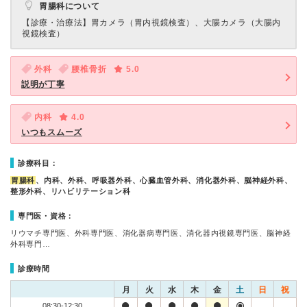
胃腸科について
【診療・治療法】
胃カメラ（胃内視鏡検査）、大腸カメラ（大腸内
視鏡検査）
外科
腰椎骨折
5.0
説明が丁寧
内科
4.0
いつもスムーズ
診療科目：
胃腸科
、内科、外科、呼吸器外科、心臓血管外科、消化器外科、脳神経外科、
整形外科、リハビリテーション科
専門医・資格：
リウマチ専門医、外科専門医、消化器病専門医、消化器内視鏡専門医、脳神経
外科専門…
診療時間
月
火
水
木
金
土
日
祝
08:30-12:30