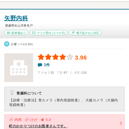
矢野内科
愛媛県松山市東長戸
駐車場あり
マイナ受付
(スマホ可)
電子処方せん対応
土曜（〜12:00）
3.96
3件
アクセス数 7月:
97
| 6月:
110
胃腸科について
【診療・治療法】
胃カメラ（胃内視鏡検査）、大腸カメラ（大腸内
視鏡検査）
内科
けが
5.0
町のかかりつけのお医者さんです。