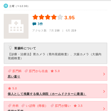
土曜（〜12:30）
3.95
3件
アクセス数 7月:
158
| 6月:
219
胃腸科について
【診療・治療法】
胃カメラ（胃内視鏡検査）、大腸カメラ（大腸内
視鏡検査）
肛門科
肛門から出血
5.0
思い遣り
5.0
個人として推薦する個人病院（ホームドクターに最適）
外科
いぼ痔（痔核）
肛門が痛い
3.5