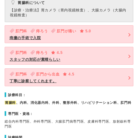
胃腸科について
【診療・治療法】
胃カメラ（胃内視鏡検査）、大腸カメラ（大腸内
視鏡検査）
肛門科
痔ろう
肛門が痛い
5.0
痔瘻の手術で入院
肛門科
痔ろう
4.5
スタッフの対応が素晴らしい
肛門科
肛門から出血
4.5
丁寧に診察してくれます。
診療科目：
胃腸科
、内科、消化器内科、外科、整形外科、リハビリテーション科、肛門科
専門医・資格：
総合内科専門医、外科専門医、大腸肛門病専門医、皮膚科専門医、放射線科専
門医
診療時間