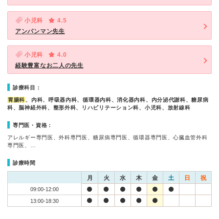
小児科
4.5
アンパンマン先生
小児科
4.0
経験豊富なお二人の先生
診療科目：
胃腸科
、内科、呼吸器内科、循環器内科、消化器内科、内分泌代謝科、糖尿病
科、脳神経外科、整形外科、リハビリテーション科、小児科、放射線科
専門医・資格：
アレルギー専門医、外科専門医、糖尿病専門医、循環器専門医、心臓血管外科
専門医、…
診療時間
月
火
水
木
金
土
日
祝
09:00-12:00
13:00-18:30