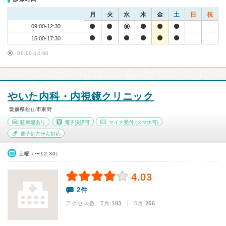
月
火
水
木
金
土
日
祝
09:00-12:30
15:00-17:30
09:00-14:00
やいた内科・内視鏡クリニック
愛媛県松山市東野
駐車場あり
電子決済可
マイナ受付
(スマホ可)
電子処方せん対応
土曜（〜12:30）
4.03
2件
アクセス数 7月:
183
| 6月:
256