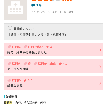
3件
アクセス数 7月:
284
| 6月:
198
胃腸科について
【診療・治療法】
胃カメラ（胃内視鏡検査）
肛門科
肛門が痛い
4.5
痔の日帰り手術を受けました
肛門科
痔
肛門から出血
4.0
オープンな病院
肛門科
3.5
綺麗な病院
診療科目：
胃腸科
、内科、消化器内科、外科