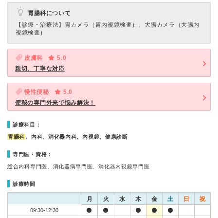
胃腸科について
【診療・治療法】
胃カメラ（胃内視鏡検査）、大腸カメラ（大腸内
視鏡検査）
皮膚科
5.0
親切、丁寧な対応
慢性便秘
5.0
便秘の専門外来で悩み解決！
診療科目：
胃腸科
、内科、消化器内科、内視鏡、健康診断
専門医・資格：
総合内科専門医、消化器病専門医、消化器内視鏡専門医
診療時間
月
火
水
木
金
土
日
祝
09:30-12:30