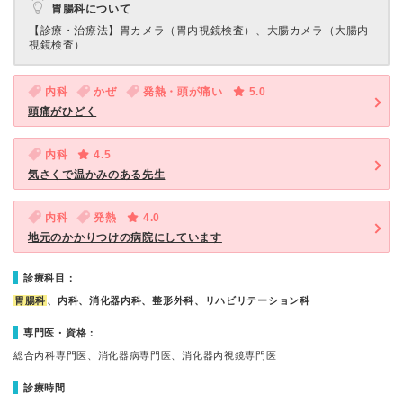
胃腸科について
【診療・治療法】
胃カメラ（胃内視鏡検査）、大腸カメラ（大腸内
視鏡検査）
内科
かぜ
発熱・頭が痛い
5.0
頭痛がひどく
内科
4.5
気さくで温かみのある先生
内科
発熱
4.0
地元のかかりつけの病院にしています
診療科目：
胃腸科
、内科、消化器内科、整形外科、リハビリテーション科
専門医・資格：
総合内科専門医、消化器病専門医、消化器内視鏡専門医
診療時間