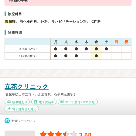
痔核の手術
診療科目：
胃腸科
、消化器内科、外科、リハビリテーション科、肛門科
診療時間
月
火
水
木
金
土
日
祝
09:00-12:30
14:00-18:00
立花クリニック
愛媛県松山市立花（いよ立花駅、石手川公園駅）
駐車場あり
電子決済可
マイナ受付
(スマホ可)
電子処方せん対応
土曜（〜17:30）
3.68