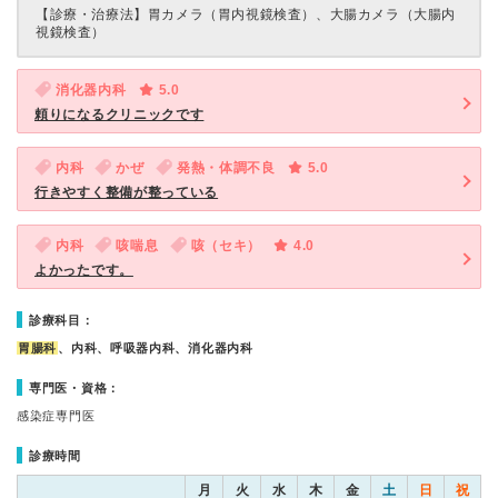
【診療・治療法】
胃カメラ（胃内視鏡検査）、大腸カメラ（大腸内
視鏡検査）
消化器内科
5.0
頼りになるクリニックです
内科
かぜ
発熱・体調不良
5.0
行きやすく整備が整っている
内科
咳喘息
咳（セキ）
4.0
よかったです。
診療科目：
胃腸科
、内科、呼吸器内科、消化器内科
専門医・資格：
感染症専門医
診療時間
月
火
水
木
金
土
日
祝