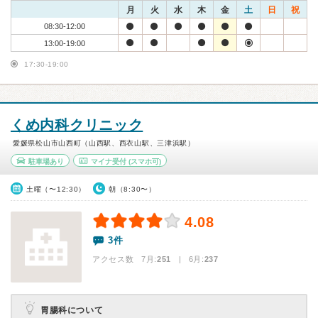
月
火
水
木
金
土
日
祝
08:30-12:00
13:00-19:00
17:30-19:00
くめ内科クリニック
愛媛県松山市山西町（山西駅、西衣山駅、三津浜駅）
駐車場あり
マイナ受付
(スマホ可)
土曜（〜12:30）
朝（8:30〜）
4.08
3件
アクセス数 7月:
251
| 6月:
237
胃腸科について