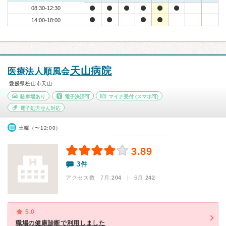
08:30-12:30
14:00-18:00
天山病院
医療法人順風会
愛媛県松山市天山
駐車場あり
電子決済可
マイナ受付
(スマホ可)
電子処方せん対応
土曜（〜12:00）
3.89
3件
アクセス数 7月:
204
| 6月:
242
5.0
職場の健康診断で利用しました