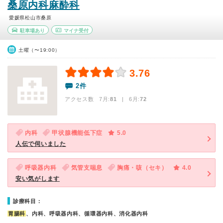
桑原内科麻酔科
愛媛県松山市桑原
駐車場あり
マイナ受付
土曜（〜19:00）
3.76
2件
アクセス数 7月:
81
| 6月:
72
内科
甲状腺機能低下症
5.0
人伝で伺いました
呼吸器内科
気管支喘息
胸痛・咳（セキ）
4.0
安い気がします
診療科目：
胃腸科
、内科、呼吸器内科、循環器内科、消化器内科