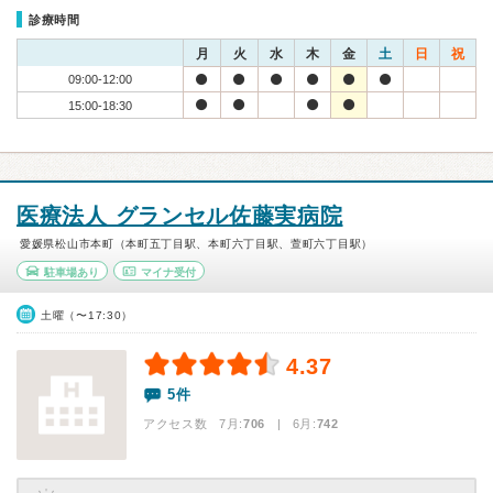
診療時間
月
火
水
木
金
土
日
祝
09:00-12:00
15:00-18:30
医療法人 グランセル佐藤実病院
愛媛県松山市本町（本町五丁目駅、本町六丁目駅、萱町六丁目駅）
駐車場あり
マイナ受付
土曜（〜17:30）
4.37
5件
アクセス数 7月:
706
| 6月:
742