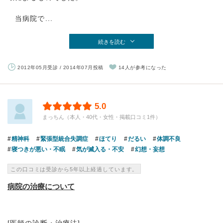
当病院で...
続きを読む
2012年05月受診 / 2014年07月投稿
14人が参考になった
5.0
まっちん（本人・40代・女性・掲載口コミ1件）
精神科
緊張型統合失調症
ほてり
だるい
体調不良
寝つきが悪い・不眠
気が滅入る・不安
幻想・妄想
この口コミは受診から5年以上経過しています。
病院の治療について