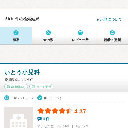
255
件の検索結果
表示順について
標準
★の数
レビュー数
新着・更新
いとう小児科
愛媛県松山市森松町
駐車場あり
マイナ受付
土曜（〜15:00）
朝（8:30〜）
4.37
5件
アクセス数 7月:
153
| 6月:
143