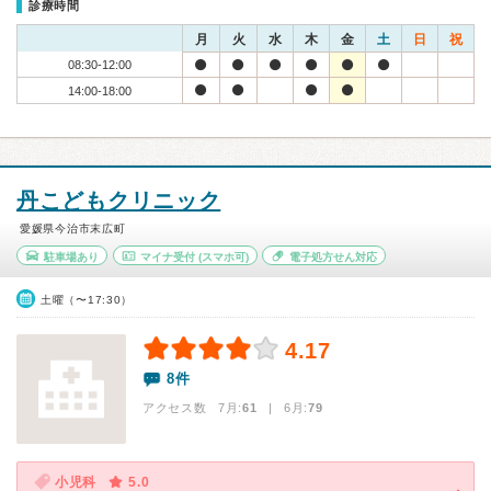
診療時間
月
火
水
木
金
土
日
祝
08:30-12:00
14:00-18:00
丹こどもクリニック
愛媛県今治市末広町
駐車場あり
マイナ受付
(スマホ可)
電子処方せん対応
土曜（〜17:30）
4.17
8件
アクセス数 7月:
61
| 6月:
79
小児科
5.0