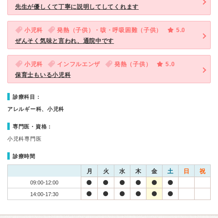
先生が優しくて丁寧に説明してしてくれます
小児科
発熱（子供）・咳・呼吸困難（子供）
5.0
ぜんそく気味と言われ、通院中です
小児科
インフルエンザ
発熱（子供）
5.0
保育士もいる小児科
診療科目：
アレルギー科、小児科
専門医・資格：
小児科専門医
診療時間
月
火
水
木
金
土
日
祝
09:00-12:00
14:00-17:30