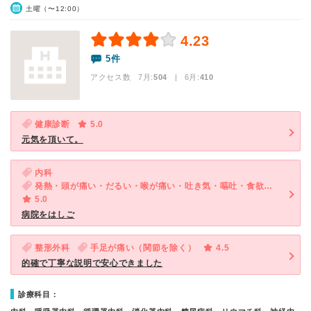
土曜（〜12:00）
4.23
5件
アクセス数 7月:
504
| 6月:
410
健康診断
5.0
元気を頂いて。
内科
発熱・頭が痛い・だるい・喉が痛い・吐き気・嘔吐・食欲不振・体調不良
5.0
病院をはしご
整形外科
手足が痛い（関節を除く）
4.5
的確で丁寧な説明で安心できました
診療科目：