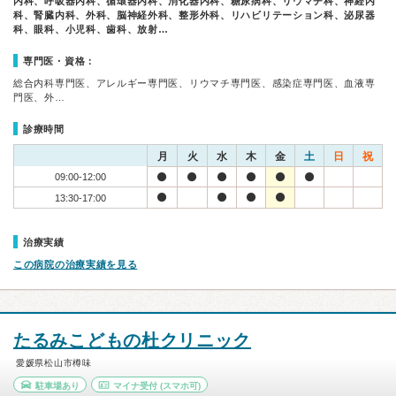
内科、呼吸器内科、循環器内科、消化器内科、糖尿病科、リウマチ科、神経内
科、腎臓内科、外科、脳神経外科、整形外科、リハビリテーション科、泌尿器
科、眼科、小児科、歯科、放射…
専門医・資格：
総合内科専門医、アレルギー専門医、リウマチ専門医、感染症専門医、血液専
門医、外…
診療時間
月
火
水
木
金
土
日
祝
09:00-12:00
13:30-17:00
治療実績
この病院の治療実績を見る
たるみこどもの杜クリニック
愛媛県松山市樽味
駐車場あり
マイナ受付
(スマホ可)