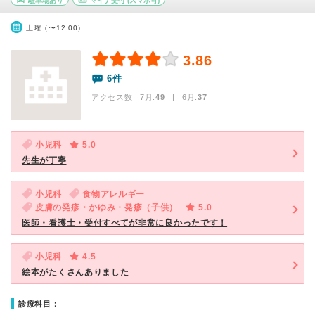
駐車場あり
マイナ受付
(スマホ可)
土曜（〜12:00）
3.86
6件
アクセス数 7月:
49
| 6月:
37
小児科
5.0
先生が丁寧
小児科
食物アレルギー
皮膚の発疹・かゆみ・発疹（子供）
5.0
医師・看護士・受付すべてが非常に良かったです！
小児科
4.5
絵本がたくさんありました
診療科目：