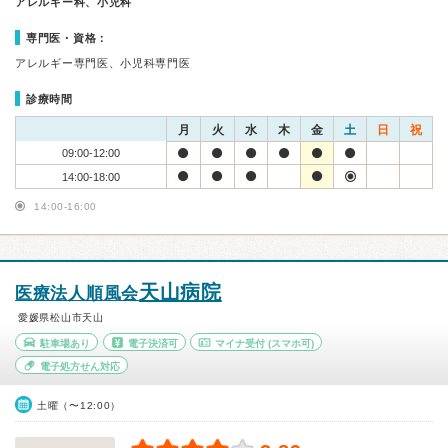
アレルギー科、小児科
専門医・資格：
アレルギー専門医、小児科専門医
診療時間
月
火
水
木
金
土
日
祝
09:00-12:00
14:00-18:00
14:00-16:00
天山病院
医療法人順風会
愛媛県松山市天山
駐車場あり
電子決済可
マイナ受付
(スマホ可)
電子処方せん対応
土曜（〜12:00）