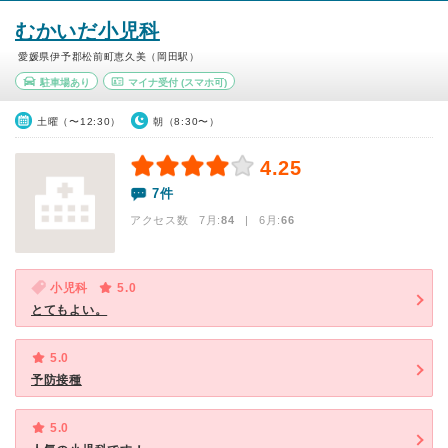
むかいだ小児科
愛媛県伊予郡松前町恵久美（岡田駅）
駐車場あり
マイナ受付
(スマホ可)
土曜（〜12:30）
朝（8:30〜）
4.25
7件
アクセス数 7月:
84
| 6月:
66
小児科
5.0
とてもよい。
5.0
予防接種
5.0