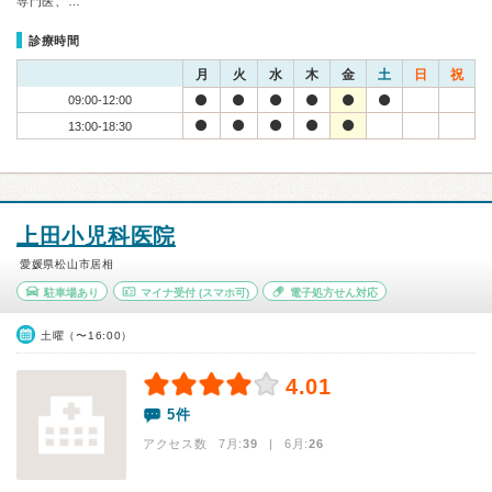
専門医、…
診療時間
月
火
水
木
金
土
日
祝
09:00-12:00
13:00-18:30
上田小児科医院
愛媛県松山市居相
駐車場あり
マイナ受付
(スマホ可)
電子処方せん対応
土曜（〜16:00）
4.01
5件
アクセス数 7月:
39
| 6月:
26