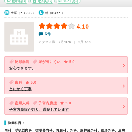
駐車場あり
電子決済可
マイナ受付
土曜（〜12:30）
朝（8:45〜）
4.10
6件
アクセス数 7月:
478
| 6月:
488
泌尿器科
尿が出にくい
5.0
安心できます。
歯科
5.0
とにかく丁寧
産婦人科
子宮内膜症
5.0
子宮内膜症が判り、通院しています
診療科目：
内科、呼吸器内科、循環器内科、胃腸科、外科、脳神経外科、整形外科、皮膚