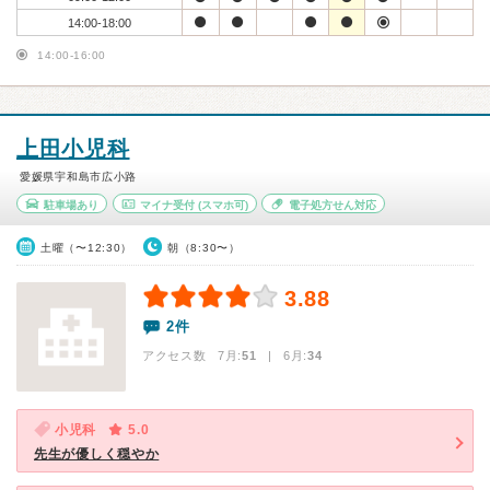
14:00-18:00
14:00-16:00
上田小児科
愛媛県宇和島市広小路
駐車場あり
マイナ受付
(スマホ可)
電子処方せん対応
土曜（〜12:30）
朝（8:30〜）
3.88
2件
アクセス数 7月:
51
| 6月:
34
小児科
5.0
先生が優しく穏やか