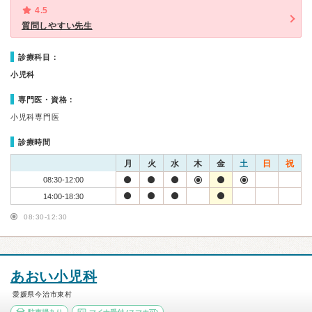
4.5
質問しやすい先生
診療科目：
小児科
専門医・資格：
小児科専門医
診療時間
月
火
水
木
金
土
日
祝
08:30-12:00
14:00-18:30
08:30-12:30
あおい小児科
愛媛県今治市東村