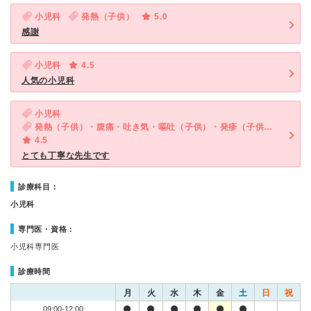
小児科
発熱（子供）
5.0
感謝
小児科
4.5
人気の小児科
小児科
発熱（子供）・腹痛・吐き気・嘔吐（子供）・発疹（子供）・咳・呼吸困難（子供）
4.5
とても丁寧な先生です
診療科目：
小児科
専門医・資格：
小児科専門医
診療時間
月
火
水
木
金
土
日
祝
09:00-12:00