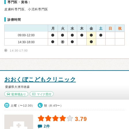
専門医・資格：
皮膚科専門医、小児科専門医
診療時間
月
火
水
木
金
土
日
祝
09:00-12:00
14:30-18:00
14:30-17:00
おおくぼこどもクリニック
愛媛県大洲市徳森
駐車場あり
マイナ受付
土曜（〜12:30）
朝（8:45〜）
3.79
2件