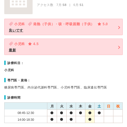
アクセス数 7月:
58
| 6月:
51
小児科
発熱（子供）・咳・呼吸困難（子供）
5.0
良いです
小児科
4.5
最新
診療科目：
小児科
専門医・資格：
糖尿病専門医、内分泌代謝科専門医、小児科専門医、臨床遺伝専門医
診療時間
月
火
水
木
金
土
日
祝
08:45-12:30
14:00-18:30