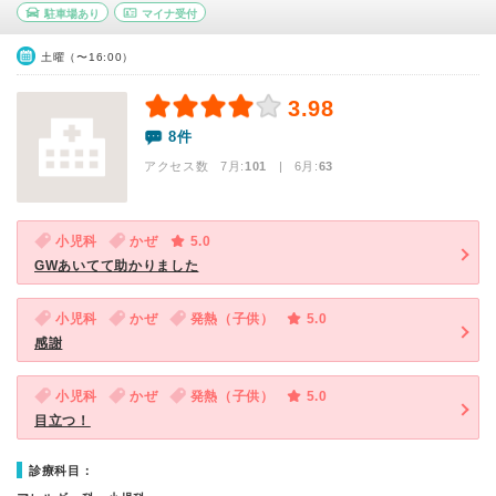
駐車場あり
マイナ受付
土曜（〜16:00）
3.98
8件
アクセス数 7月:
101
| 6月:
63
小児科
かぜ
5.0
GWあいてて助かりました
小児科
かぜ
発熱（子供）
5.0
感謝
小児科
かぜ
発熱（子供）
5.0
目立つ！
診療科目：