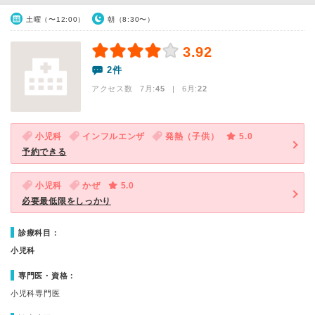
土曜（〜12:00）
朝（8:30〜）
3.92
2件
アクセス数 7月:
45
| 6月:
22
小児科
インフルエンザ
発熱（子供）
5.0
予約できる
小児科
かぜ
5.0
必要最低限をしっかり
診療科目：
小児科
専門医・資格：
小児科専門医