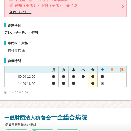
小児科
ロタウイルス感染症
発熱（子供）・下痢（子供）
4.0
きれいです。
診療科目：
アレルギー科、小児科
専門医・資格：
小児科専門医
診療時間
月
火
水
木
金
土
日
祝
09:00-12:00
14:00-18:00
14:00-16:00
十全総合病院
一般財団法人積善会
愛媛県新居浜市北新町