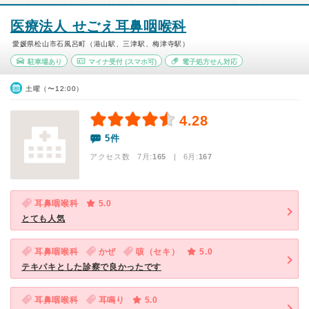
医療法人 せごえ耳鼻咽喉科
愛媛県松山市石風呂町（港山駅、三津駅、梅津寺駅）
駐車場あり
マイナ受付
(スマホ可)
電子処方せん対応
土曜（〜12:00）
4.28
5件
アクセス数 7月:
165
| 6月:
167
耳鼻咽喉科
5.0
とても人気
耳鼻咽喉科
かぜ
咳（セキ）
5.0
テキパキとした診察で良かったです
耳鼻咽喉科
耳鳴り
5.0