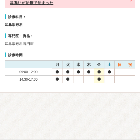
耳鳴りが治療で治まった
診療科目：
耳鼻咽喉科
専門医・資格：
耳鼻咽喉科専門医
診療時間
月
火
水
木
金
土
日
祝
09:00-12:00
14:30-17:30