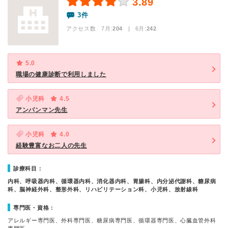
3.89
3件
アクセス数 7月:
204
| 6月:
242
5.0
職場の健康診断で利用しました
小児科
4.5
アンパンマン先生
小児科
4.0
経験豊富なお二人の先生
診療科目：
内科、呼吸器内科、循環器内科、消化器内科、胃腸科、内分泌代謝科、糖尿病
科、脳神経外科、整形外科、リハビリテーション科、小児科、放射線科
専門医・資格：
アレルギー専門医、外科専門医、糖尿病専門医、循環器専門医、心臓血管外科