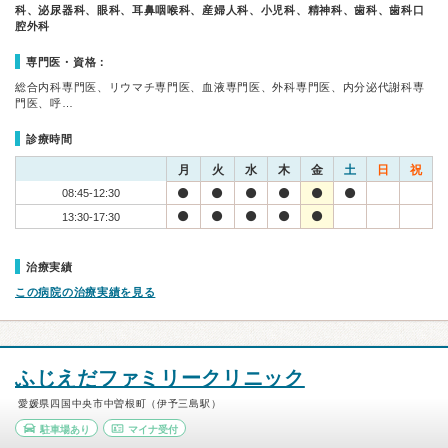
科、泌尿器科、眼科、耳鼻咽喉科、産婦人科、小児科、精神科、歯科、歯科口
腔外科
専門医・資格：
総合内科専門医、リウマチ専門医、血液専門医、外科専門医、内分泌代謝科専
門医、呼…
診療時間
月
火
水
木
金
土
日
祝
08:45-12:30
13:30-17:30
治療実績
この病院の治療実績を見る
ふじえだファミリークリニック
愛媛県四国中央市中曽根町（伊予三島駅）
駐車場あり
マイナ受付