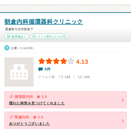
朝倉内科循環器科クリニック
愛媛県今治市朝倉下
駐車場あり
マイナ受付
(スマホ可)
土曜（〜12:00）
4.13
4件
アクセス数 7月:
194
| 6月:
246
循環器内科
5.0
隠れた病気を見つけてくれました
腎臓内科
5.0
ありがとうございました