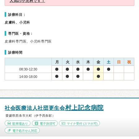
人気の小児科です！
診療科目：
皮膚科、小児科
専門医・資格：
皮膚科専門医、小児科専門医
診療時間
月
火
水
木
金
土
日
祝
08:30-12:30
14:00-18:00
村上記念病院
社会医療法人社団更生会
愛媛県西条市大町（伊予西条駅）
駐車場あり
電子決済可
マイナ受付
(スマホ可)
電子処方せん対応