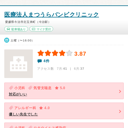
医療法人まつうらバンビクリニック
愛媛県今治市北宝来町（今治駅）
駐車場あり
マイナ受付
土曜（〜16:00）
3.87
4件
アクセス数 7月:
41
| 6月:
37
小児科
気管支喘息
5.0
対応がいい
アレルギー科
4.0
優しい先生でした