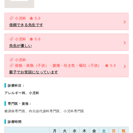
小児科
5.0
信頼できる先生です
小児科
5.0
先生が優しい
小児科
発熱・発熱（子供）・腹痛・吐き気・嘔吐（子供）
5.0
親子でお世話になっています
診療科目：
アレルギー科、小児科
専門医・資格：
糖尿病専門医、内分泌代謝科専門医、小児科専門医
診療時間
月
火
水
木
金
土
日
祝