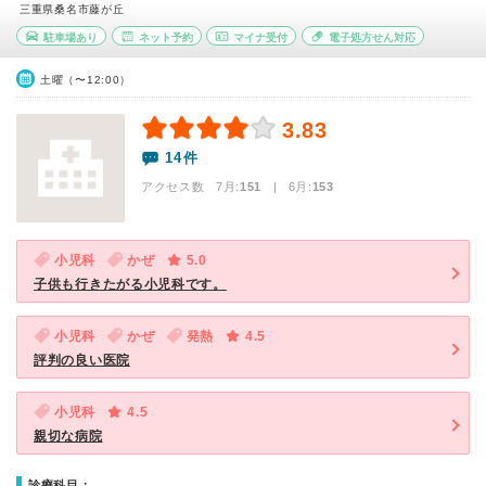
三重県桑名市藤が丘
駐車場あり
ネット予約
マイナ受付
電子処方せん対応
土曜（〜12:00）
3.83
14件
アクセス数 7月:
151
| 6月:
153
小児科
かぜ
5.0
子供も行きたがる小児科です。
小児科
かぜ
発熱
4.5
評判の良い医院
小児科
4.5
親切な病院
診療科目：