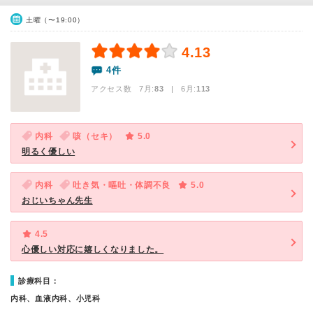
土曜（〜19:00）
4.13
4件
アクセス数 7月:
83
| 6月:
113
内科
咳（セキ）
5.0
明るく優しい
内科
吐き気・嘔吐・体調不良
5.0
おじいちゃん先生
4.5
心優しい対応に嬉しくなりました。
診療科目：
内科、血液内科、小児科