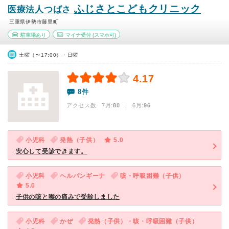
ふじさとこどもクリニック
医療法人つばさ
三重県伊勢市藤里町
駐車場あり
マイナ受付
(スマホ可)
土曜（〜17:00）・日曜
4.17
8件
アクセス数 7月:
80
| 6月:
96
小児科
発熱（子供）
5.0
安心して受診できます。
小児科
ヘルパンギーナ
咳・呼吸困難（子供）
5.0
子供の咳と喉の痛みで受診しました
小児科
かぜ
発熱（子供）・咳・呼吸困難（子供）