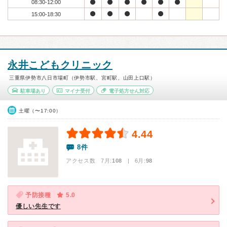
08:30-12:00
15:00-18:30
永井こどもクリニック
三重県伊勢市八日市場町（伊勢市駅、宮町駅、山田上口駅）
駐車場あり
マイナ受付
電子処方せん対応
土曜（〜17:00）
4.44
8件
アクセス数 7月:
108
| 6月:
98
予防接種
5.0
優しい先生です