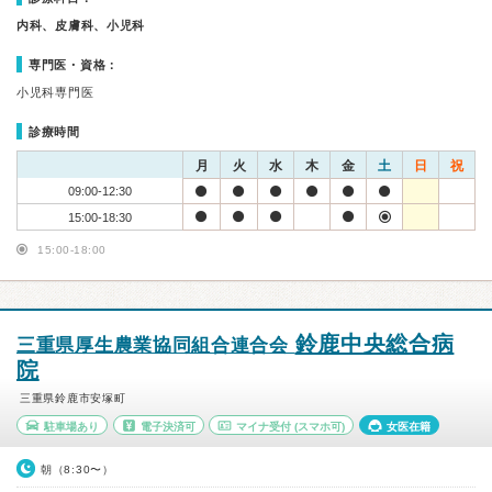
内科、皮膚科、小児科
専門医・資格：
小児科専門医
診療時間
月
火
水
木
金
土
日
祝
09:00-12:30
15:00-18:30
15:00-18:00
鈴鹿中央総合病
三重県厚生農業協同組合連合会
院
三重県鈴鹿市安塚町
駐車場あり
電子決済可
マイナ受付
(スマホ可)
女医在籍
朝（8:30〜）