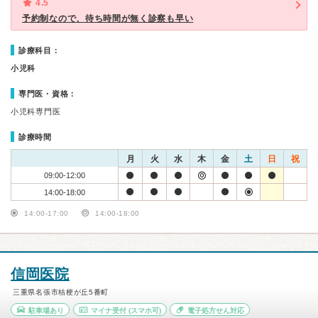
4.5
予約制なので、待ち時間が無く診察も早い
診療科目：
小児科
専門医・資格：
小児科専門医
診療時間
月
火
水
木
金
土
日
祝
09:00-12:00
14:00-18:00
14:00-17:00
14:00-18:00
信岡医院
三重県名張市桔梗が丘5番町
駐車場あり
マイナ受付
(スマホ可)
電子処方せん対応