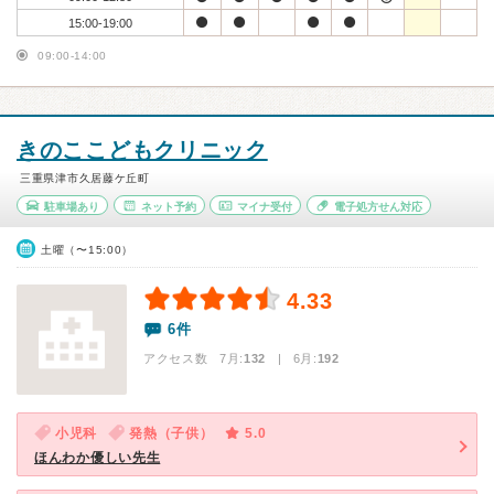
15:00-19:00
09:00-14:00
きのここどもクリニック
三重県津市久居藤ケ丘町
駐車場あり
ネット予約
マイナ受付
電子処方せん対応
土曜（〜15:00）
4.33
6件
アクセス数 7月:
132
| 6月:
192
小児科
発熱（子供）
5.0
ほんわか優しい先生