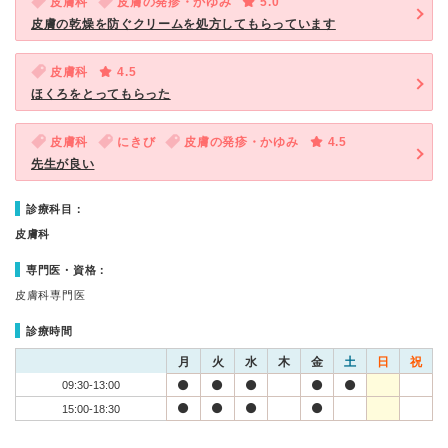
皮膚科
皮膚の発疹・かゆみ
5.0
皮膚の乾燥を防ぐクリームを処方してもらっています
皮膚科
4.5
ほくろをとってもらった
皮膚科
にきび
皮膚の発疹・かゆみ
4.5
先生が良い
診療科目：
皮膚科
専門医・資格：
皮膚科専門医
診療時間
月
火
水
木
金
土
日
祝
09:30-13:00
15:00-18:30