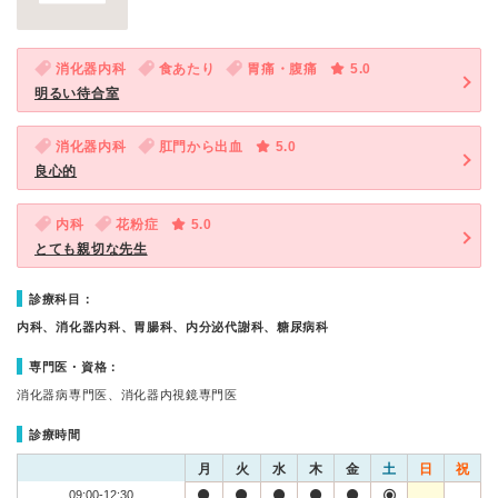
消化器内科
食あたり
胃痛・腹痛
5.0
明るい待合室
消化器内科
肛門から出血
5.0
良心的
内科
花粉症
5.0
とても親切な先生
診療科目：
内科、消化器内科、胃腸科、内分泌代謝科、糖尿病科
専門医・資格：
消化器病専門医、消化器内視鏡専門医
診療時間
月
火
水
木
金
土
日
祝
09:00-12:30