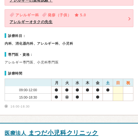
アレルギーの負荷試験！
アレルギー科
発疹（子供）
5.0
アレルギーオタクの先生
診療科目：
内科、消化器内科、アレルギー科、小児科
専門医・資格：
アレルギー専門医、小児科専門医
診療時間
月
火
水
木
金
土
日
祝
09:00-12:00
15:00-18:30
16:00-18:30
まつだ小児科クリニック
医療法人