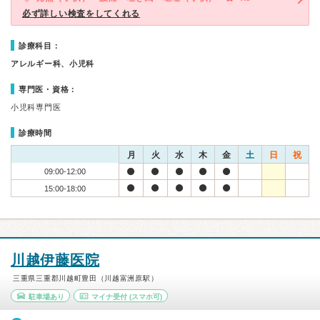
必ず詳しい検査をしてくれる
診療科目：
アレルギー科、小児科
専門医・資格：
小児科専門医
診療時間
月
火
水
木
金
土
日
祝
09:00-12:00
15:00-18:00
川越伊藤医院
三重県三重郡川越町豊田（川越富洲原駅）
駐車場あり
マイナ受付
(スマホ可)