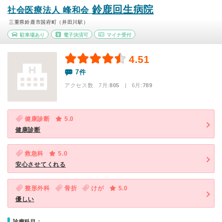
鈴鹿回生病院
社会医療法人 峰和会
三重県鈴鹿市国府町（井田川駅）
駐車場あり
電子決済可
マイナ受付
4.51
7件
アクセス数 7月:
805
| 6月:
789
健康診断
5.0
健康診断
救急科
5.0
安心させてくれる
整形外科
骨折
けが
5.0
優しい
診療科目：