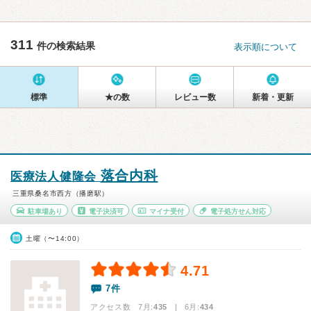
311
件の検索結果
表示順について
標準
★の数
レビュー数
新着・更新
落合内科
医療法人健隆会
三重県桑名市西方（播磨駅）
駐車場あり
電子決済可
マイナ受付
電子処方せん対応
土曜（〜14:00）
4.71
7件
アクセス数 7月:
435
| 6月:
434