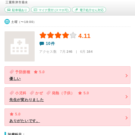
三重県津市垂水
駐車場あり
マイナ受付
(スマホ可)
電子処方せん対応
土曜（〜18:00）
4.11
10件
アクセス数 7月:
246
| 6月:
164
予防接種
5.0
優しい
小児科
かぜ
発熱（子供）
5.0
先生が変わりました
5.0
ありがたいです。
診療科目：