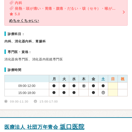
内科
発熱・頭が痛い・胃痛・腹痛・だるい・咳（セキ）・喉が痛い・吐き気・嘔吐・体調不良
5.0
めちゃくちゃいい
診療科目：
内科、消化器内科、胃腸科
専門医・資格：
消化器病専門医、消化器内視鏡専門医
診療時間
月
火
水
木
金
土
日
祝
09:00-12:00
15:00-18:00
09:00-11:30
15:00-17:00
坂口医院
医療法人 社団万年青会