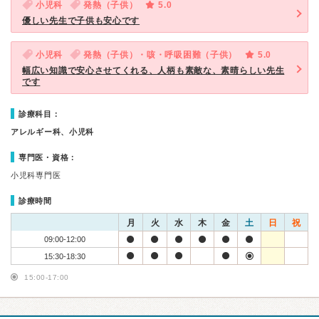
小児科
発熱（子供）
5.0
優しい先生で子供も安心です
小児科
発熱（子供）・咳・呼吸困難（子供）
5.0
幅広い知識で安心させてくれる、人柄も素敵な、素晴らしい先生
です
診療科目：
アレルギー科、小児科
専門医・資格：
小児科専門医
診療時間
月
火
水
木
金
土
日
祝
09:00-12:00
15:30-18:30
15:00-17:00