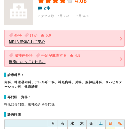
4.08
2件
アクセス数 7月:
222
| 6月:
393
外科
けが
5.0
MRIも完備されて安心
脳神経外科
手足が麻痺する
4.5
親身になってくれる。
診療科目：
内科、呼吸器内科、アレルギー科、神経内科、外科、脳神経外科、リハビリテ
ーション科、健康診断
専門医・資格：
呼吸器専門医、脳神経外科専門医
診療時間
月
火
水
木
金
土
日
祝