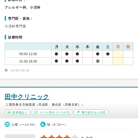
アレルギー科、小児科
専門医・資格：
小児科専門医
診療時間
月
火
水
木
金
土
日
祝
09:00-12:00
15:30-18:30
16:00-18:30
田中クリニック
三重県桑名市梅園通（馬道駅、桑名駅（西桑名駅））
駐車場あり
マイナ受付
(スマホ可)
電子処方せん対応
土曜（〜12:00）
朝（8:30〜）