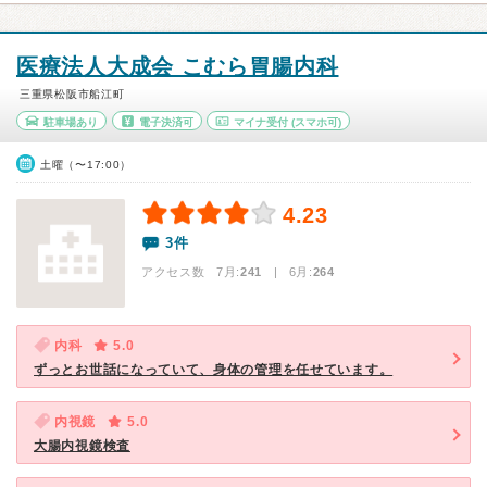
医療法人大成会 こむら胃腸内科
三重県松阪市船江町
駐車場あり
電子決済可
マイナ受付
(スマホ可)
土曜（〜17:00）
4.23
3件
アクセス数 7月:
241
| 6月:
264
内科
5.0
ずっとお世話になっていて、身体の管理を任せています。
内視鏡
5.0
大腸内視鏡検査