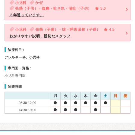
小児科
かぜ
発熱（子供）・腹痛・吐き気・嘔吐（子供）
5.0
３年通っています。
小児科
発熱（子供）・咳・呼吸困難（子供）
4.5
わかりやすい説明、親切なスタッフ
診療科目：
アレルギー科、小児科
専門医・資格：
小児科専門医
診療時間
月
火
水
木
金
土
日
祝
08:30-12:00
14:30-19:00