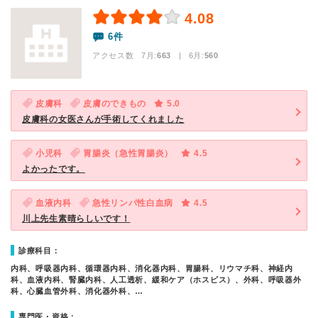
4.08
6件
アクセス数 7月:
663
| 6月:
560
皮膚科
皮膚のできもの
5.0
皮膚科の女医さんが手術してくれました
小児科
胃腸炎（急性胃腸炎）
4.5
よかったです。
血液内科
急性リンパ性白血病
4.5
川上先生素晴らしいです！
診療科目：
内科、呼吸器内科、循環器内科、消化器内科、胃腸科、リウマチ科、神経内
科、血液内科、腎臓内科、人工透析、緩和ケア（ホスピス）、外科、呼吸器外
科、心臓血管外科、消化器外科、…
専門医・資格：