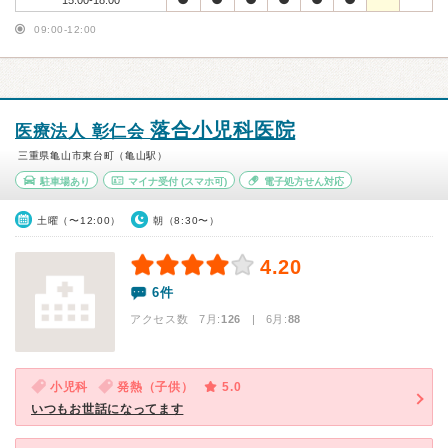
15:00-18:00
09:00-12:00
落合小児科医院
医療法人 彰仁会
三重県亀山市東台町（亀山駅）
駐車場あり
マイナ受付
(スマホ可)
電子処方せん対応
土曜（〜12:00）
朝（8:30〜）
4.20
6件
アクセス数 7月:
126
| 6月:
88
小児科
発熱（子供）
5.0
いつもお世話になってます