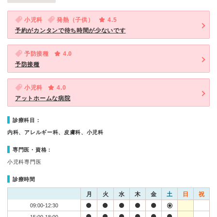
小児科
発熱（子供）
4.5
予約がカンタンで待ち時間が少ないです
予防接種
4.0
予防接種
小児科
4.0
アットホームな病院
診療科目：
内科、アレルギー科、皮膚科、小児科
専門医・資格：
小児科専門医
診療時間
月
火
水
木
金
土
日
祝
09:00-12:30