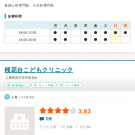
産婦人科専門医、小児科専門医
診療時間
月
火
水
木
金
土
日
祝
09:00-12:00
14:00-19:00
桜花台こどもクリニック
三重県四日市市桜花台
駐車場あり
ネット予約
マイナ受付
土曜（〜18:00）
3.83
5件
アクセス数 7月:
106
| 6月:
82