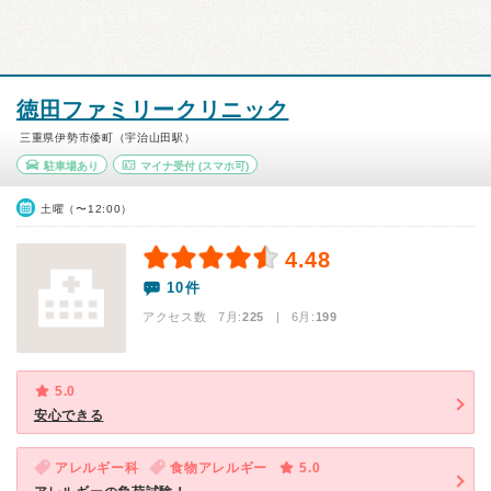
徳田ファミリークリニック
三重県伊勢市倭町（宇治山田駅）
駐車場あり
マイナ受付
(スマホ可)
土曜（〜12:00）
4.48
10件
アクセス数 7月:
225
| 6月:
199
5.0
安心できる
アレルギー科
食物アレルギー
5.0