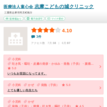
志摩こどもの城クリニック
医療法人童心会
三重県志摩市阿児町鵜方
駐車場あり
電子決済可
マイナ受付
4.10
3件
アクセス数 7月:
38
| 6月:
87
小児科
吐き気・嘔吐・皮膚の発疹・かゆみ・発熱（子供）・腹痛・吐き気・嘔吐（子供）・発疹（子供）・咳・呼吸困難（子供）・下痢（子供）
5.0
いつもお世話になってます。
小児科
かぜ
発熱（子供）
5.0
とても優しい先生たち
小児科
かぜ
発熱（子供）・腹痛・吐き気・嘔吐（子供）
4.5