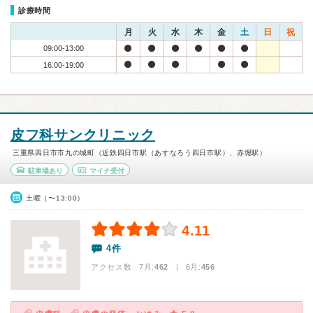
診療時間
月
火
水
木
金
土
日
祝
09:00-13:00
16:00-19:00
皮フ科サンクリニック
三重県四日市市九の城町（近鉄四日市駅（あすなろう四日市駅）、赤堀駅）
駐車場あり
マイナ受付
土曜（〜13:00）
4.11
4件
アクセス数 7月:
462
| 6月:
456