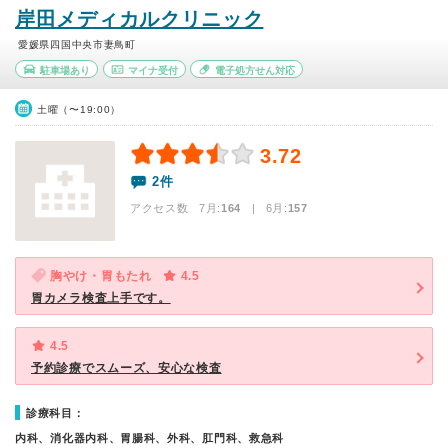
岸田メディカルクリニック
愛媛県四国中央市妻鳥町
駐車場あり
マイナ受付
電子処方せん対応
土曜（〜19:00）
3.72
2件
アクセス数 7月:
164
| 6月:
157
胸やけ・胃もたれ
4.5
胃カメラ検査上手です。
4.5
予約診療でスムーズ、安心な検査
診療科目：
内科、消化器内科、胃腸科、外科、肛門科、救急科