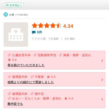
駐車場あり
土曜（〜12:00）
4.34
8件
アクセス数 7月:
623
| 6月:
851
心臓血管外科
冠動脈狭窄症
胸痛・動悸・息切れ
5.0
母を助けていただきました
循環器内科
不整脈
5.0
他院よりの紹介にて受診しました
循環器内科
熱中症
めまい・立ちくらみ・動悸・息切れ
5.0
熱中症でも