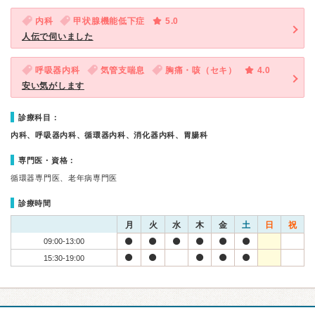
内科
甲状腺機能低下症
5.0
人伝で伺いました
呼吸器内科
気管支喘息
胸痛・咳（セキ）
4.0
安い気がします
診療科目：
内科、呼吸器内科、循環器内科、消化器内科、胃腸科
専門医・資格：
循環器専門医、老年病専門医
診療時間
月
火
水
木
金
土
日
祝
09:00-13:00
15:30-19:00