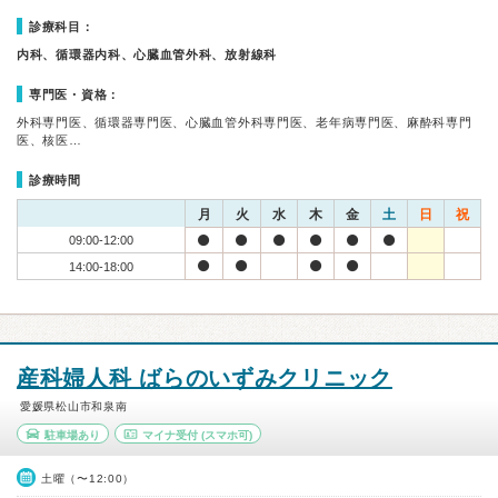
診療科目：
内科、循環器内科、心臓血管外科、放射線科
専門医・資格：
外科専門医、循環器専門医、心臓血管外科専門医、老年病専門医、麻酔科専門
医、核医…
診療時間
月
火
水
木
金
土
日
祝
09:00-12:00
14:00-18:00
産科婦人科 ばらのいずみクリニック
愛媛県松山市和泉南
駐車場あり
マイナ受付
(スマホ可)
土曜（〜12:00）