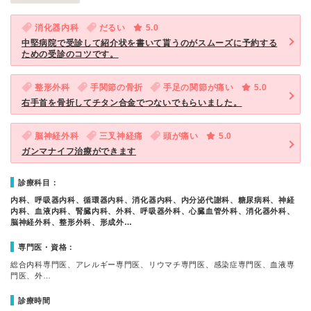
消化器内科
だるい
5.0
中堅病院で受診して紹介状を書いて貰うのがスムーズに予約する
ための受診のコツです。
整形外科
手関節の骨折
手足の関節が痛い
5.0
右手首を骨折してチタン合金でつないでもらいました。
脳神経外科
三叉神経痛
頭が痛い
5.0
ガンマナイフ治療ができます
診療科目：
内科、呼吸器内科、循環器内科、消化器内科、内分泌代謝科、糖尿病科、神経
内科、血液内科、腎臓内科、外科、呼吸器外科、心臓血管外科、消化器外科、
脳神経外科、整形外科、形成外…
専門医・資格：
総合内科専門医、アレルギー専門医、リウマチ専門医、感染症専門医、血液専
門医、外…
診療時間