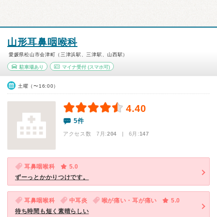
山形耳鼻咽喉科
愛媛県松山市会津町（三津浜駅、三津駅、山西駅）
駐車場あり
マイナ受付
(スマホ可)
土曜（〜16:00）
4.40
5件
アクセス数 7月:
204
| 6月:
147
耳鼻咽喉科
5.0
ずーっとかかりつけです。
耳鼻咽喉科
中耳炎
喉が痛い・耳が痛い
5.0
待ち時間も短く素晴らしい