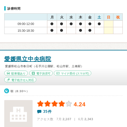
診療時間
月
火
水
木
金
土
日
祝
09:00-12:00
15:30-18:30
愛媛県立中央病院
愛媛県松山市春日町（石手川公園駅、松山市駅、土橋駅）
駐車場あり
電子決済可
マイナ受付
(スマホ可)
電子処方せん対応
朝（8:30〜）
4.24
35件
アクセス数 7月:
2,107
| 6月:
2,343