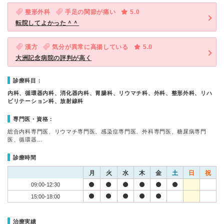
整形外科
手足の関節が痛い
5.0
転院してよかった＾＾
漢方
気分が異常に高揚している
5.0
大洲記念病院の評判が高く
診療科目：
内科、循環器内科、消化器内科、胃腸科、リウマチ科、外科、整形外科、リハ
ビリテーション科、放射線科
専門医・資格：
総合内科専門医、リウマチ専門医、感染症専門医、外科専門医、糖尿病専門
医、循環器…
診療時間
月
火
水
木
金
土
日
祝
09:00-12:30
15:00-18:00
治療実績