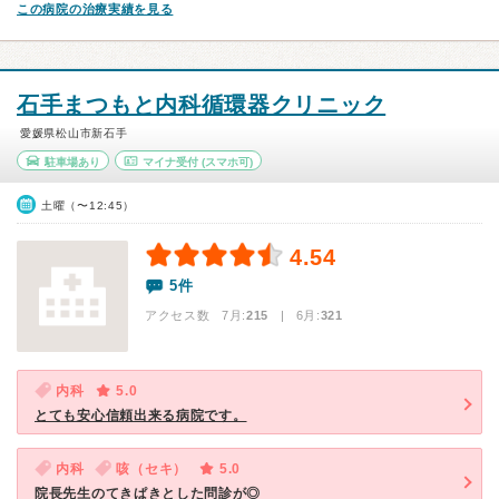
この病院の治療実績を見る
石手まつもと内科循環器クリニック
愛媛県松山市新石手
駐車場あり
マイナ受付
(スマホ可)
土曜（〜12:45）
4.54
5件
アクセス数 7月:
215
| 6月:
321
内科
5.0
とても安心信頼出来る病院です。
内科
咳（セキ）
5.0
院長先生のてきぱきとした問診が◎