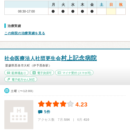
月
火
水
木
金
土
日
祝
08:30-17:00
治療実績
この病院の治療実績を見る
村上記念病院
社会医療法人社団更生会
愛媛県西条市大町（伊予西条駅）
駐車場あり
電子決済可
マイナ受付
(スマホ可)
電子処方せん対応
土曜（〜12:00）
4.23
5件
アクセス数 7月:
504
| 6月:
410