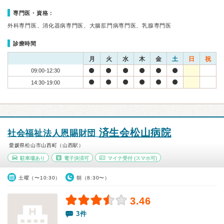
専門医・資格：
外科専門医、消化器病専門医、大腸肛門病専門医、乳腺専門医
診療時間
月
火
水
木
金
土
日
祝
09:00-12:30
14:30-19:00
済生会松山病院
社会福祉法人恩賜財団
愛媛県松山市山西町（山西駅）
駐車場あり
電子決済可
マイナ受付
(スマホ可)
土曜（〜10:30）
朝（8:30〜）
3.46
3件