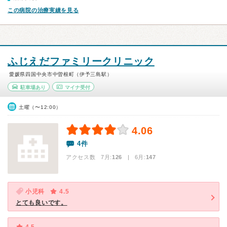
この病院の治療実績を見る
ふじえだファミリークリニック
愛媛県四国中央市中曽根町（伊予三島駅）
駐車場あり
マイナ受付
土曜（〜12:00）
4.06
4件
アクセス数 7月:
126
| 6月:
147
小児科
4.5
とても良いです。