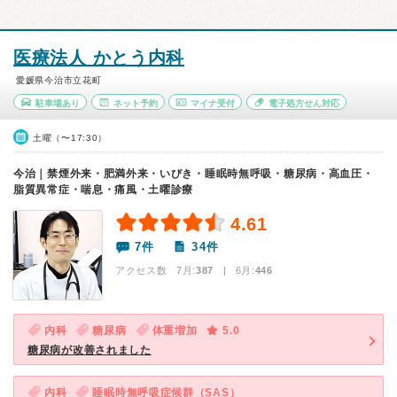
医療法人 かとう内科
愛媛県今治市立花町
駐車場あり
ネット予約
マイナ受付
電子処方せん対応
土曜（〜17:30）
今治｜禁煙外来・肥満外来・いびき・睡眠時無呼吸・糖尿病・高血圧・
脂質異常症・喘息・痛風・土曜診療
4.61
7件
34件
アクセス数 7月:
387
| 6月:
446
内科
糖尿病
体重増加
5.0
糖尿病が改善されました
内科
睡眠時無呼吸症候群（SAS）