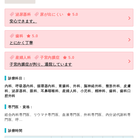
泌尿器科
尿が出にくい
5.0
安心できます。
歯科
5.0
とにかく丁寧
産婦人科
子宮内膜症
5.0
子宮内膜症が判り、通院しています
診療科目：
内科、呼吸器内科、循環器内科、胃腸科、外科、脳神経外科、整形外科、皮膚
科、泌尿器科、眼科、耳鼻咽喉科、産婦人科、小児科、精神科、歯科、歯科口
腔外科
専門医・資格：
総合内科専門医、リウマチ専門医、血液専門医、外科専門医、内分泌代謝科専
門医、呼…
診療時間