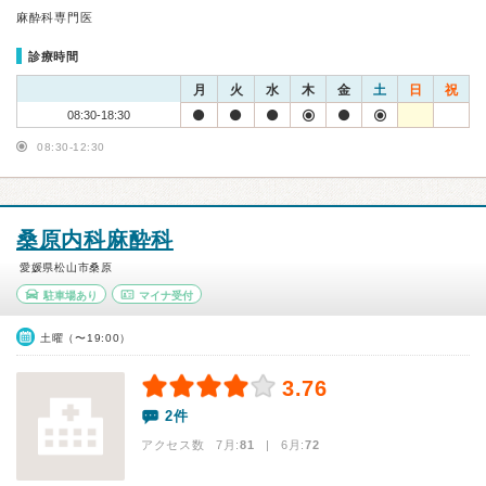
麻酔科専門医
診療時間
月
火
水
木
金
土
日
祝
08:30-18:30
08:30-12:30
桑原内科麻酔科
愛媛県松山市桑原
駐車場あり
マイナ受付
土曜（〜19:00）
3.76
2件
アクセス数 7月:
81
| 6月:
72