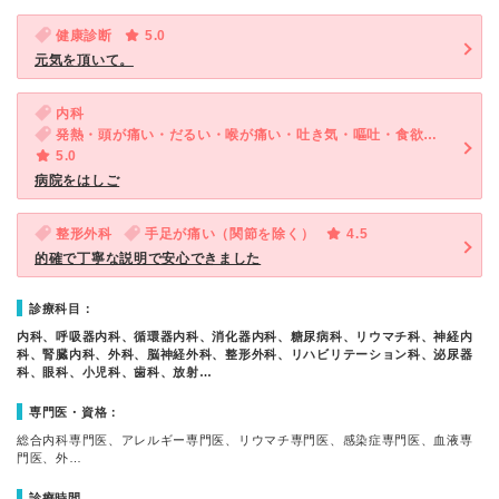
健康診断
5.0
元気を頂いて。
内科
発熱・頭が痛い・だるい・喉が痛い・吐き気・嘔吐・食欲不振・体調不良
5.0
病院をはしご
整形外科
手足が痛い（関節を除く）
4.5
的確で丁寧な説明で安心できました
診療科目：
内科、呼吸器内科、循環器内科、消化器内科、糖尿病科、リウマチ科、神経内
科、腎臓内科、外科、脳神経外科、整形外科、リハビリテーション科、泌尿器
科、眼科、小児科、歯科、放射…
専門医・資格：
総合内科専門医、アレルギー専門医、リウマチ専門医、感染症専門医、血液専
門医、外…
診療時間