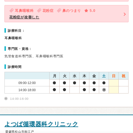
耳鼻咽喉科
花粉症
鼻のつまり
5.0
花粉症が改善した
診療科目：
耳鼻咽喉科
専門医・資格：
気管食道科専門医、耳鼻咽喉科専門医
診療時間
月
火
水
木
金
土
日
祝
09:00-12:00
14:00-18:00
14:00-16:00
よつば循環器科クリニック
愛媛県松山市南江戸