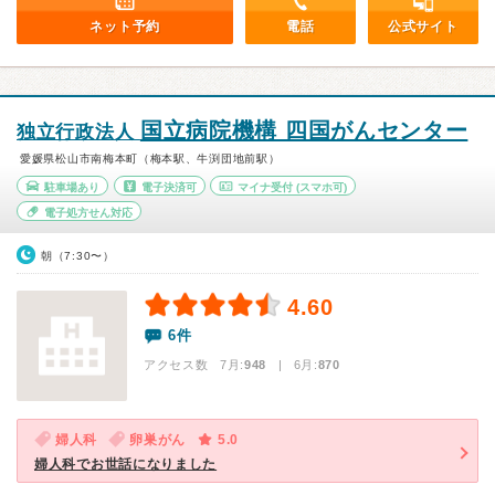
ネット予約
電話
公式サイト
国立病院機構 四国がんセンター
独立行政法人
愛媛県松山市南梅本町（梅本駅、牛渕団地前駅）
駐車場あり
電子決済可
マイナ受付
(スマホ可)
電子処方せん対応
朝（7:30〜）
4.60
6件
アクセス数 7月:
948
| 6月:
870
婦人科
卵巣がん
5.0
婦人科でお世話になりました