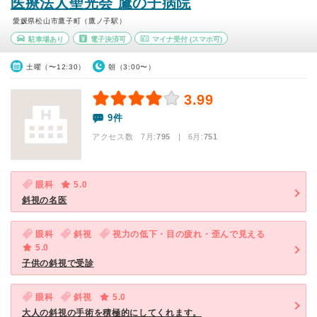
医療法人聖光会 鷹の子病院
愛媛県松山市鷹子町（鷹ノ子駅）
駐車場あり
電子決済可
マイナ受付
(スマホ可)
土曜（〜12:30）
朝（3:00〜）
3.99
9件
アクセス数 7月:
795
| 6月:
751
眼科
5.0
斜視の名医
眼科
斜視
視力の低下・目の疲れ・歪んで見える
5.0
子供の斜視で受診
眼科
斜視
5.0
大人の斜視の手術を積極的にしてくれます。