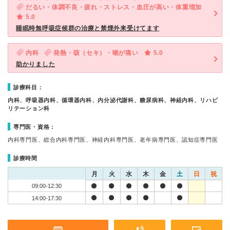
だるい・体調不良・疲れ・ストレス・血圧が高い・体重増加
5.0
睡眠時無呼吸症候群の治療と禁煙外来受けてます
内科
発熱・咳（セキ）・喉が痛い
5.0
助かりました
診療科目：
内科、呼吸器内科、循環器内科、内分泌代謝科、糖尿病科、神経内科、リハビ
リテーション科
専門医・資格：
内科専門医、総合内科専門医、神経内科専門医、老年病専門医、認知症専門医
診療時間
月
火
水
木
金
土
日
祝
09:00-12:30
14:00-17:30