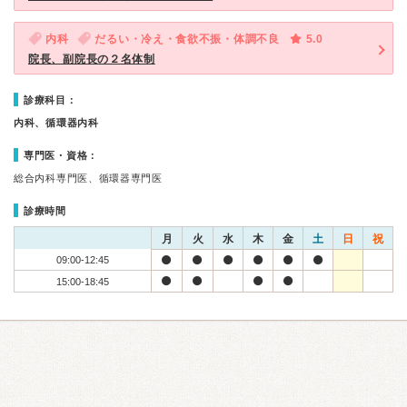
内科
だるい・冷え・食欲不振・体調不良
5.0
院長、副院長の２名体制
診療科目：
内科、循環器内科
専門医・資格：
総合内科専門医、循環器専門医
診療時間
月
火
水
木
金
土
日
祝
09:00-12:45
15:00-18:45