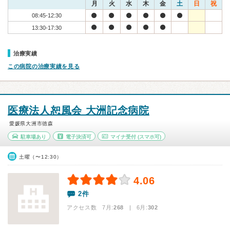
月
火
水
木
金
土
日
祝
08:45-12:30
13:30-17:30
治療実績
この病院の治療実績を見る
医療法人恕風会 大洲記念病院
愛媛県大洲市徳森
駐車場あり
電子決済可
マイナ受付
(スマホ可)
土曜（〜12:30）
4.06
2件
アクセス数 7月:
268
| 6月:
302