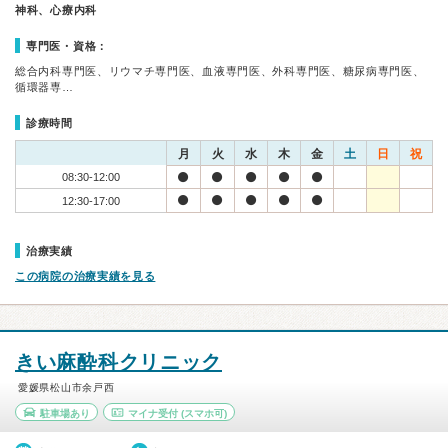
神科、心療内科
専門医・資格：
総合内科専門医、リウマチ専門医、血液専門医、外科専門医、糖尿病専門医、
循環器専…
診療時間
月
火
水
木
金
土
日
祝
08:30-12:00
12:30-17:00
治療実績
この病院の治療実績を見る
きい麻酔科クリニック
愛媛県松山市余戸西
駐車場あり
マイナ受付
(スマホ可)