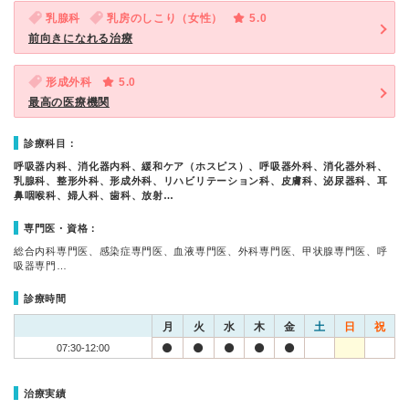
乳腺科
乳房のしこり（女性）
5.0
前向きになれる治療
形成外科
5.0
最高の医療機関
診療科目：
呼吸器内科、消化器内科、緩和ケア（ホスピス）、呼吸器外科、消化器外科、
乳腺科、整形外科、形成外科、リハビリテーション科、皮膚科、泌尿器科、耳
鼻咽喉科、婦人科、歯科、放射…
専門医・資格：
総合内科専門医、感染症専門医、血液専門医、外科専門医、甲状腺専門医、呼
吸器専門…
診療時間
月
火
水
木
金
土
日
祝
07:30-12:00
治療実績