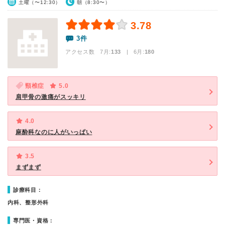
土曜（〜12:30）
朝（8:30〜）
3.78
3件
アクセス数 7月:
133
| 6月:
180
頸椎症
5.0
肩甲骨の激痛がスッキリ
4.0
麻酔科なのに人がいっぱい
3.5
まずまず
診療科目：
内科、整形外科
専門医・資格：