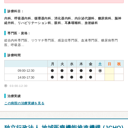
診療科目：
内科、呼吸器内科、循環器内科、消化器内科、内分泌代謝科、糖尿病科、脳神
経外科、リハビリテーション科、眼科、耳鼻咽喉科、放射線科
専門医・資格：
総合内科専門医、リウマチ専門医、感染症専門医、血液専門医、糖尿病専門
医、呼吸器…
診療時間
月
火
水
木
金
土
日
祝
09:00-12:30
14:00-17:30
03:00-12:30
治療実績
この病院の治療実績を見る
独立行政法人 地域医療機能推進機構 (JCHO)