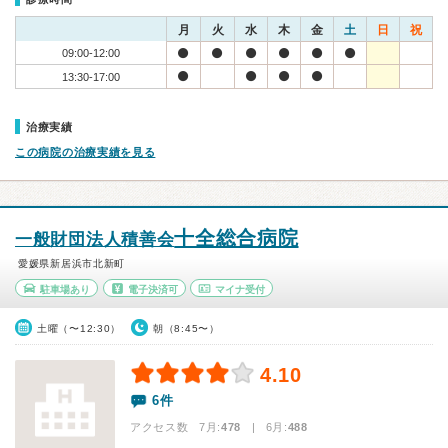
月
火
水
木
金
土
日
祝
09:00-12:00
13:30-17:00
治療実績
この病院の治療実績を見る
十全総合病院
一般財団法人積善会
愛媛県新居浜市北新町
駐車場あり
電子決済可
マイナ受付
土曜（〜12:30）
朝（8:45〜）
4.10
6件
アクセス数 7月:
478
| 6月:
488