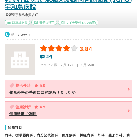
宇和島病院
愛媛県宇和島市賀古町
駐車場あり
電子決済可
マイナ受付
(スマホ可)
朝（8:30〜）
3.84
2件
アクセス数 7月:
173
| 6月:
238
整形外科
5.0
整形外科の手術には定評ありましたが
健康診断
4.5
健康診断で利用
診療科目：
内科、循環器内科、内分泌代謝科、糖尿病科、神経内科、外科、整形外科、精