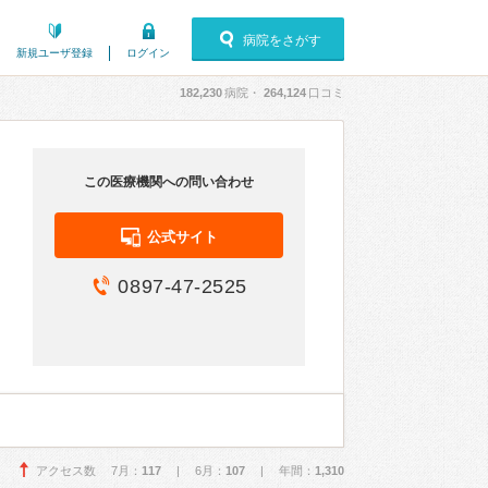
病院をさがす
新規ユーザ登録
ログイン
182,230
病院・
264,124
口コミ
この医療機関への問い合わせ
公式サイト
0897-47-2525
アクセス数 7月：
117
| 6月：
107
| 年間：
1,310