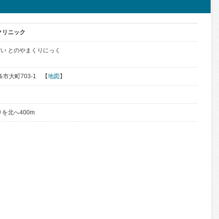
クリニック
い とのやまくりにっく
条市大町703-1 【
地図
】
を北へ400m