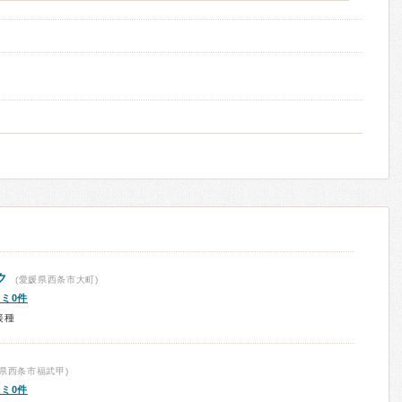
ク
(愛媛県西条市大町)
ミ0件
接種
県西条市福武甲)
ミ0件