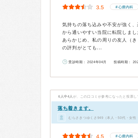
3.5
心療内科
気持ちの落ち込みや不安が強く、
から通いやすい当院に転院しまし
あらかじめ、私の周りの友人（き
の評判がとても...
受診時期： 2024年04月
投稿時期： 20
6人中4人
が、この口コミが参考になったと投票し
落ち着きます。
むらさきつゆくさ949（本人・50代・女性
4.5
心療内科