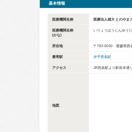
基本情報
医療機関名称
医療法人雄大 とのやま
医療機関名称
いりょうほうじんゆうだ
(かな)
所在地
〒793-0030 愛媛県西
最寄駅
伊予西条駅
アクセス
JR西条駅より駅前本通り
地図