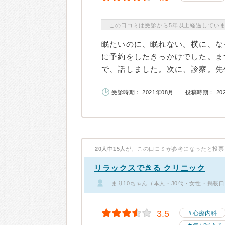
この口コミは受診から5年以上経過してい
眠たいのに、眠れない。横に、な
に予約をしたきっかけでした。ま
で、話しました。次に、診察。先生
受診時期： 2021年08月
投稿時期： 20
20人中15人
が、この口コミが参考になったと投票
リラックスできる クリニック
まり10ちゃん（本人・30代・女性・掲載口
3.5
心療内科