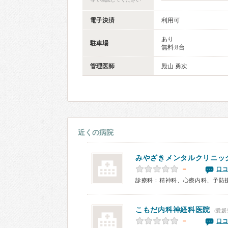
電子決済
利用可
あり
駐車場
無料:8台
管理医師
殿山 勇次
近くの病院
みやざきメンタルクリニッ
－
口コ
診療科：精神科、心療内科、予防
こもだ内科神経科医院
(愛媛
－
口コ