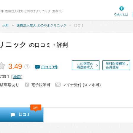
3件: 医療法人雄大 とのやまクリニック (西条市)
Calooとは
大町
医療法人雄大 とのやまクリニック
口コミ
リニック
の口コミ・評判
この病院の
無料医療機関
3.49
？
口コミ
3
件
看護師求人
会員登録
3-1
【
地図
】
駐車場あり
電子決済可
マイナ受付 (スマホ可)
3件
口コミ