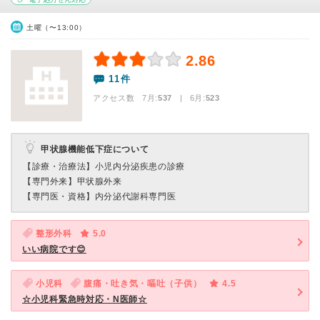
土曜（〜13:00）
2.86
11件
アクセス数 7月:
537
| 6月:
523
甲状腺機能低下症について
【診療・治療法】
小児内分泌疾患の診療
【専門外来】
甲状腺外来
【専門医・資格】
内分泌代謝科専門医
整形外科
5.0
いい病院です😊
小児科
腹痛・吐き気・嘔吐（子供）
4.5
☆小児科緊急時対応・N医師☆