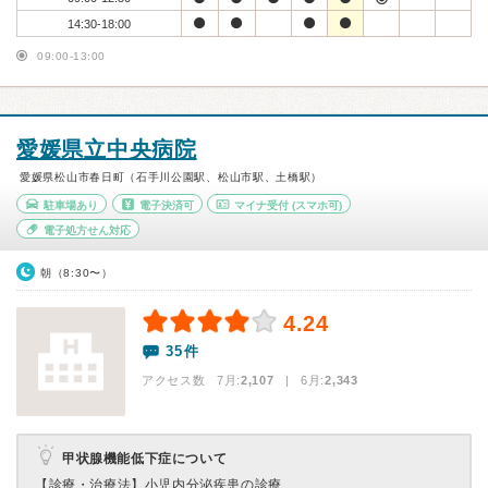
14:30-18:00
09:00-13:00
愛媛県立中央病院
愛媛県松山市春日町（石手川公園駅、松山市駅、土橋駅）
駐車場あり
電子決済可
マイナ受付
(スマホ可)
電子処方せん対応
朝（8:30〜）
4.24
35件
アクセス数 7月:
2,107
| 6月:
2,343
甲状腺機能低下症について
【診療・治療法】
小児内分泌疾患の診療