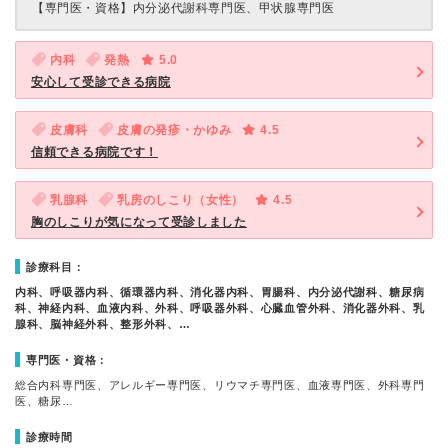
【専門医・資格】
内分泌代謝科専門医、甲状腺専門医
内科
発熱
5.0
安心して受診できる病院
皮膚科
皮膚の発疹・かゆみ
4.5
信頼できる病院です！
乳腺科
乳房のしこり（女性）
4.5
胸のしこりが気になって受診しました
診療科目：
内科、呼吸器内科、循環器内科、消化器内科、胃腸科、内分泌代謝科、糖尿病
科、神経内科、血液内科、外科、呼吸器外科、心臓血管外科、消化器外科、乳
腺科、脳神経外科、整形外科、…
専門医・資格：
総合内科専門医、アレルギー専門医、リウマチ専門医、血液専門医、外科専門
医、糖尿…
診療時間