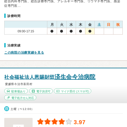
総合内科専門医、総合診療専門医、アレルギー専門医、リウマチ専門医、感染
症専門医…
診療時間
月
火
水
木
金
土
日
祝
09:00-17:15
治療実績
この病院の治療実績を見る
済生会今治病院
社会福祉法人恩賜財団
愛媛県今治市喜田村
駐車場あり
電子決済可
マイナ受付
(スマホ可)
電子処方せん対応
土曜（〜12:00）
3.97