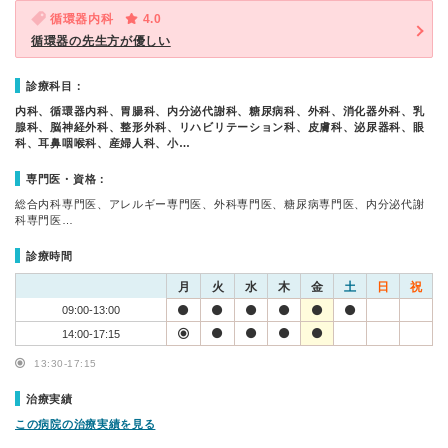
循環器内科
4.0
循環器の先生方が優しい
診療科目：
内科、循環器内科、胃腸科、内分泌代謝科、糖尿病科、外科、消化器外科、乳
腺科、脳神経外科、整形外科、リハビリテーション科、皮膚科、泌尿器科、眼
科、耳鼻咽喉科、産婦人科、小…
専門医・資格：
総合内科専門医、アレルギー専門医、外科専門医、糖尿病専門医、内分泌代謝
科専門医…
診療時間
月
火
水
木
金
土
日
祝
09:00-13:00
14:00-17:15
13:30-17:15
治療実績
この病院の治療実績を見る