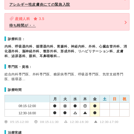
アレルギー性皮膚炎にての緊急入院
産婦人科
3.5
待ち時間が・・
診療科目：
内科、呼吸器内科、循環器内科、胃腸科、神経内科、外科、心臓血管外科、消
化器外科、脳神経外科、整形外科、形成外科、リハビリテーション科、皮膚
科、泌尿器科、眼科、耳鼻咽喉科…
専門医・資格：
総合内科専門医、外科専門医、糖尿病専門医、呼吸器専門医、気管支鏡専門
医、循環器…
診療時間
月
火
水
木
金
土
日
祝
08:15-12:00
12:30-16:00
05:15-12:00
08:15-11:30
12:30-16:30
12:30-17:00
治療実績