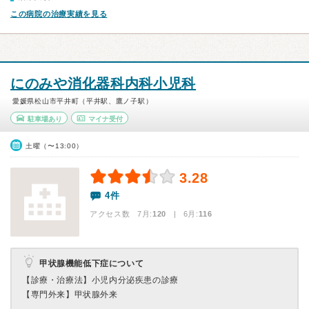
この病院の治療実績を見る
にのみや消化器科内科小児科
愛媛県松山市平井町（平井駅、鷹ノ子駅）
駐車場あり
マイナ受付
土曜（〜13:00）
3.28
4件
アクセス数 7月:
120
| 6月:
116
甲状腺機能低下症について
【診療・治療法】
小児内分泌疾患の診療
【専門外来】
甲状腺外来