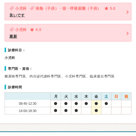
小児科
発熱（子供）・咳・呼吸困難（子供）
5.0
良いです
小児科
4.5
最新
診療科目：
小児科
専門医・資格：
糖尿病専門医、内分泌代謝科専門医、小児科専門医、臨床遺伝専門医
診療時間
月
火
水
木
金
土
日
祝
08:45-12:30
14:00-18:30