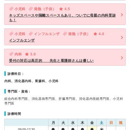
小児科
発熱（子供）
4.5
キッズスペースや隔離スペースもあり、ついでに母親の内科受診
も！
小児科
インフルエンザ
発熱（子供）
4.0
インフルエンザ
内科
3.0
受付の対応は高圧的 先生と看護師さんは優しい
診療科目：
内科、消化器内科、胃腸科、小児科
専門医・資格：
総合内科専門医、消化器病専門医、肝臓専門医、消化器内視鏡専門医、小児科
専門医
診療時間
月
火
水
木
金
土
日
祝
09:00-12:30