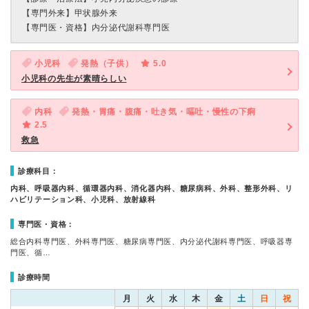
【専門外来】
甲状腺外来
【専門医・資格】
内分泌代謝科専門医
小児科
発熱（子供）
5.0
小児科の先生が素晴らしい
内科
発熱・胃痛・腹痛・吐き気・嘔吐・慢性の下痢
2.5
救急
診療科目：
内科、呼吸器内科、循環器内科、消化器内科、糖尿病科、外科、整形外科、リ
ハビリテーション科、小児科、放射線科
専門医・資格：
総合内科専門医、外科専門医、糖尿病専門医、内分泌代謝科専門医、呼吸器専
門医、循…
診療時間
月
火
水
木
金
土
日
祝