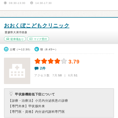
08:30-13:00
14:30-17:30
おおくぼこどもクリニック
愛媛県大洲市徳森
駐車場あり
マイナ受付
土曜（〜12:30）
朝（8:45〜）
3.79
2件
アクセス数 7月:
58
| 6月:
51
甲状腺機能低下症について
【診療・治療法】
小児内分泌疾患の診療
【専門外来】
甲状腺外来
【専門医・資格】
内分泌代謝科専門医