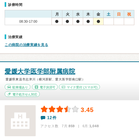
診療時間
月
火
水
木
金
土
日
祝
08:30-17:00
治療実績
この病院の治療実績を見る
愛媛大学医学部附属病院
愛媛県東温市志津川（横河原駅、愛大医学部南口駅）
駐車場あり
電子決済可
マイナ受付
(スマホ可)
電子処方せん対応
3.45
12件
アクセス数 7月:
859
| 6月:
1,048