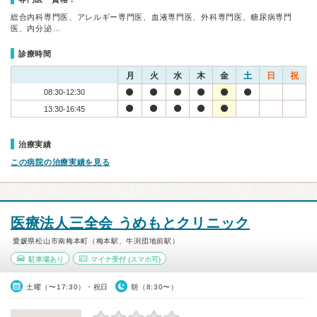
総合内科専門医、アレルギー専門医、血液専門医、外科専門医、糖尿病専門
医、内分泌…
診療時間
月
火
水
木
金
土
日
祝
08:30-12:30
13:30-16:45
治療実績
この病院の治療実績を見る
医療法人三全会 うめもとクリニック
愛媛県松山市南梅本町（梅本駅、牛渕団地前駅）
駐車場あり
マイナ受付
(スマホ可)
土曜（〜17:30）・祝日
朝（8:30〜）