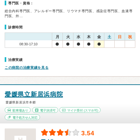
専門医・資格：
総合内科専門医、アレルギー専門医、リウマチ専門医、感染症専門医、血液専
門医、外…
診療時間
月
火
水
木
金
土
日
祝
08:30-17:10
治療実績
この病院の治療実績を見る
愛媛県立新居浜病院
愛媛県新居浜市本郷
駐車場あり
電子決済可
マイナ受付
(スマホ可)
電子処方せん対応
3.54