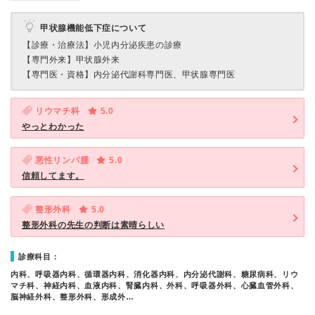
甲状腺機能低下症について
【診療・治療法】
小児内分泌疾患の診療
【専門外来】
甲状腺外来
【専門医・資格】
内分泌代謝科専門医、甲状腺専門医
リウマチ科
5.0
やっとわかった
悪性リンパ腫
5.0
信頼してます。
整形外科
5.0
整形外科の先生の判断は素晴らしい
診療科目：
内科、呼吸器内科、循環器内科、消化器内科、内分泌代謝科、糖尿病科、リウ
マチ科、神経内科、血液内科、腎臓内科、外科、呼吸器外科、心臓血管外科、
脳神経外科、整形外科、形成外…