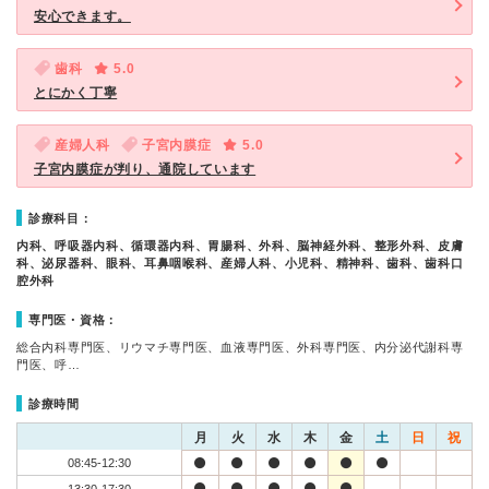
安心できます。
歯科
5.0
とにかく丁寧
産婦人科
子宮内膜症
5.0
子宮内膜症が判り、通院しています
診療科目：
内科、呼吸器内科、循環器内科、胃腸科、外科、脳神経外科、整形外科、皮膚
科、泌尿器科、眼科、耳鼻咽喉科、産婦人科、小児科、精神科、歯科、歯科口
腔外科
専門医・資格：
総合内科専門医、リウマチ専門医、血液専門医、外科専門医、内分泌代謝科専
門医、呼…
診療時間
月
火
水
木
金
土
日
祝
08:45-12:30