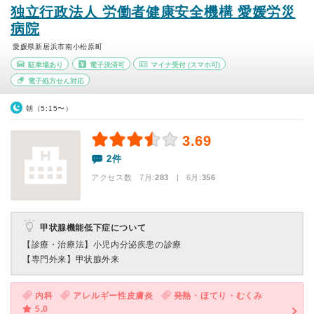
独立行政法人 労働者健康安全機構 愛媛労災
病院
愛媛県新居浜市南小松原町
駐車場あり
電子決済可
マイナ受付
(スマホ可)
電子処方せん対応
朝（5:15〜）
3.69
2件
アクセス数 7月:
283
| 6月:
356
甲状腺機能低下症について
【診療・治療法】
小児内分泌疾患の診療
【専門外来】
甲状腺外来
内科
アレルギー性皮膚炎
発熱・ほてり・むくみ
5.0