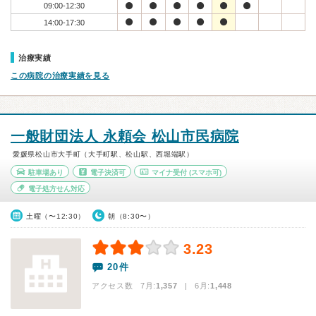
09:00-12:30
14:00-17:30
治療実績
この病院の治療実績を見る
一般財団法人 永頼会 松山市民病院
愛媛県松山市大手町（大手町駅、松山駅、西堀端駅）
駐車場あり
電子決済可
マイナ受付
(スマホ可)
電子処方せん対応
土曜（〜12:30）
朝（8:30〜）
3.23
20件
アクセス数 7月:
1,357
| 6月:
1,448