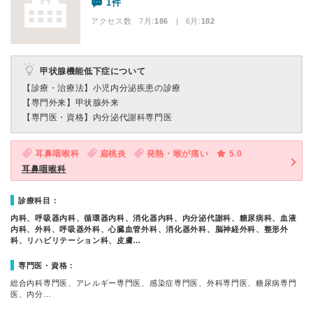
1件
アクセス数 7月:
186
| 6月:
182
甲状腺機能低下症について
【診療・治療法】
小児内分泌疾患の診療
【専門外来】
甲状腺外来
【専門医・資格】
内分泌代謝科専門医
耳鼻咽喉科
扁桃炎
発熱・喉が痛い
5.0
耳鼻咽喉科
診療科目：
内科、呼吸器内科、循環器内科、消化器内科、内分泌代謝科、糖尿病科、血液
内科、外科、呼吸器外科、心臓血管外科、消化器外科、脳神経外科、整形外
科、リハビリテーション科、皮膚…
専門医・資格：
総合内科専門医、アレルギー専門医、感染症専門医、外科専門医、糖尿病専門
医、内分…