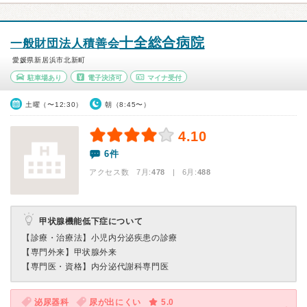
十全総合病院
一般財団法人積善会
愛媛県新居浜市北新町
駐車場あり
電子決済可
マイナ受付
土曜（〜12:30）
朝（8:45〜）
4.10
6件
アクセス数 7月:
478
| 6月:
488
甲状腺機能低下症について
【診療・治療法】
小児内分泌疾患の診療
【専門外来】
甲状腺外来
【専門医・資格】
内分泌代謝科専門医
泌尿器科
尿が出にくい
5.0