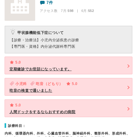
7件
アクセス数 7月:
598
| 6月:
552
甲状腺機能低下症について
【診療・治療法】
小児内分泌疾患の診療
【専門医・資格】
内分泌代謝科専門医
5.0
定期健診でお世話になっています。
小児科
吃音（どもり）
5.0
吃音の検査で通いました
5.0
人間ドックをするならおすすめの病院
診療科目：
内科、循環器内科、外科、心臓血管外科、脳神経外科、整形外科、形成外科、