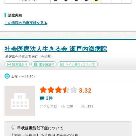
13:30-17:30
治療実績
この病院の治療実績を見る
社会医療法人生きる会 瀬戸内海病院
愛媛県今治市北宝来町（今治駅）
駐車場あり
電子決済可
マイナ受付
(スマホ可)
土曜（〜12:30）
3.32
2件
アクセス数 7月:
128
| 6月:
132
甲状腺機能低下症について
【診療・治療法】
小児内分泌疾患の診療