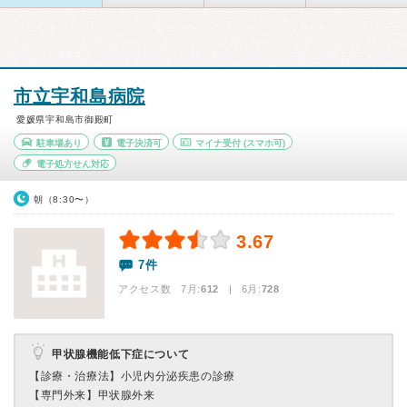
市立宇和島病院
愛媛県宇和島市御殿町
駐車場あり
電子決済可
マイナ受付
(スマホ可)
電子処方せん対応
朝（8:30〜）
3.67
7件
アクセス数 7月:
612
| 6月:
728
甲状腺機能低下症について
【診療・治療法】
小児内分泌疾患の診療
【専門外来】
甲状腺外来