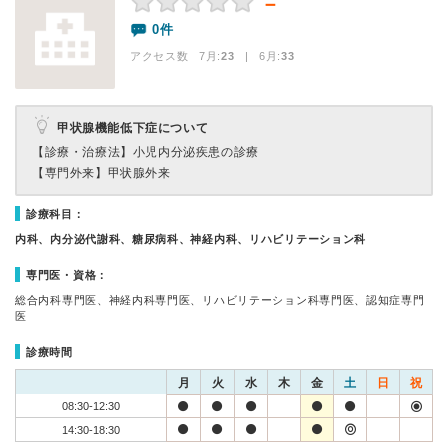
－
0件
アクセス数 7月:
23
| 6月:
33
甲状腺機能低下症について
【診療・治療法】
小児内分泌疾患の診療
【専門外来】
甲状腺外来
診療科目：
内科、内分泌代謝科、糖尿病科、神経内科、リハビリテーション科
専門医・資格：
総合内科専門医、神経内科専門医、リハビリテーション科専門医、認知症専門
医
診療時間
月
火
水
木
金
土
日
祝
08:30-12:30
14:30-18:30