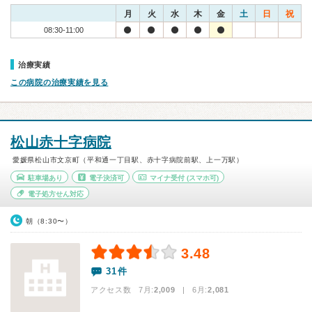
月
火
水
木
金
土
日
祝
08:30-11:00
治療実績
この病院の治療実績を見る
松山赤十字病院
愛媛県松山市文京町（平和通一丁目駅、赤十字病院前駅、上一万駅）
駐車場あり
電子決済可
マイナ受付
(スマホ可)
電子処方せん対応
朝（8:30〜）
3.48
31件
アクセス数 7月:
2,009
| 6月:
2,081