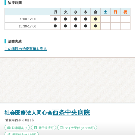
診療時間
月
火
水
木
金
土
日
祝
09:00-12:00
13:30-17:00
治療実績
この病院の治療実績を見る
西条中央病院
社会医療法人同心会
愛媛県西条市朔日市
駐車場あり
電子決済可
マイナ受付
(スマホ可)
電子処方せん対応