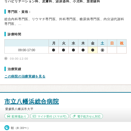
リハビリテーション科、皮膚科、泌尿器科、小児科、放射線科
専門医・資格：
総合内科専門医、リウマチ専門医、外科専門医、糖尿病専門医、内分泌代謝科
専門医、…
診療時間
月
火
水
木
金
土
日
祝
09:00-17:00
09:00-12:00
治療実績
この病院の治療実績を見る
市立八幡浜総合病院
愛媛県八幡浜市大平
駐車場あり
マイナ受付
(スマホ可)
電子処方せん対応
朝（8:30〜）