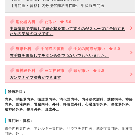
【専門医・資格】
内分泌代謝科専門医、甲状腺専門医
消化器内科
だるい
5.0
中堅病院で受診して紹介状を書いて貰うのがスムーズに予約する
ための受診のコツです。
整形外科
手関節の骨折
手足の関節が痛い
5.0
右手首を骨折してチタン合金でつないでもらいました。
脳神経外科
三叉神経痛
頭が痛い
5.0
ガンマナイフ治療ができます
診療科目：
内科、呼吸器内科、循環器内科、消化器内科、内分泌代謝科、糖尿病科、神経
内科、血液内科、腎臓内科、外科、呼吸器外科、心臓血管外科、消化器外科、
脳神経外科、整形外科、形成外…
専門医・資格：
総合内科専門医、アレルギー専門医、リウマチ専門医、感染症専門医、血液専
門医、外…