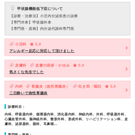
甲状腺機能低下症について
【診療・治療法】
小児内分泌疾患の診療
【専門外来】
甲状腺外来
【専門医・資格】
内分泌代謝科専門医
小児科
5.0
アレルギー反応に対応して頂けました
皮膚科
皮膚の発疹・かゆみ
5.0
気さくな先生でした
内科
胃腸炎（急性胃腸炎）
吐き気・嘔吐
5.0
二日酔いで急性胃腸炎
診療科目：
内科、呼吸器内科、循環器内科、消化器内科、神経内科、外科、呼吸器外科、
心臓血管外科、脳神経外科、整形外科、形成外科、リハビリテーション科、皮
膚科、泌尿器科、眼科、耳鼻咽…
専門医・資格：