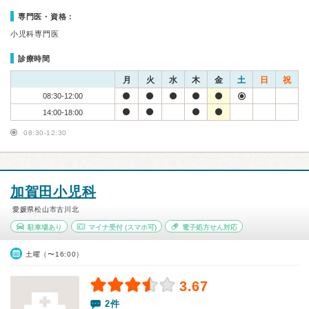
専門医・資格：
小児科専門医
診療時間
月
火
水
木
金
土
日
祝
08:30-12:00
14:00-18:00
08:30-12:30
加賀田小児科
愛媛県松山市古川北
駐車場あり
マイナ受付
(スマホ可)
電子処方せん対応
土曜（〜16:00）
3.67
2件