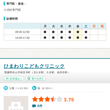
専門医・資格：
小児科専門医
診療時間
月
火
水
木
金
土
日
祝
09:00-12:00
14:00-17:30
ひまわりこどもクリニック
愛媛県松山市福音寺町（北久米駅、久米駅、福音寺駅）
駐車場あり
電子決済可
土曜（〜12:30）
朝（8:30〜）
3.75
8件