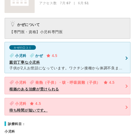
アクセス数 7月:
67
| 6月:
51
かぜについて
【専門医・資格】
小児科専門医
かぜの口コミ
小児科
かぜ
4.5
親切丁寧な小児科
子供が2人お世話になっています。ワクチン接種から体調不良まで全てお願いしています。待合室に小上がりのプレイスペースがありおもちゃもたくさんあります。 看護師さん達がかなり優しく丁寧で、感じがすごくい
小児科
発熱（子供）・咳・呼吸困難（子供）
4.5
根拠のある治療が受けられる
小児科
4.5
待ち時間が短いです。
診療科目：
小児科