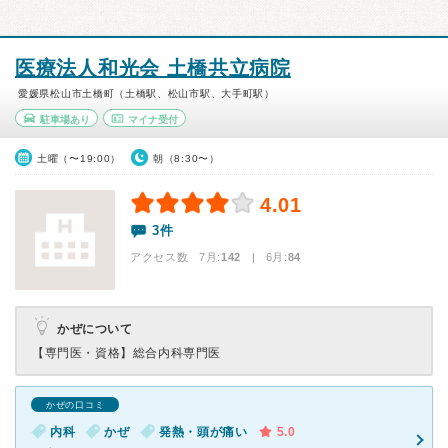
医療法人和光会 土橋共立病院
愛媛県松山市土橋町（土橋駅、松山市駅、大手町駅）
駐車場あり
マイナ受付
土曜（〜19:00）
朝（8:30〜）
4.01
3件
アクセス数 7月:
142
| 6月:
84
かぜについて
【専門医・資格】
総合内科専門医
かぜの口コミ
内科
かぜ
発熱・頭が痛い
5.0