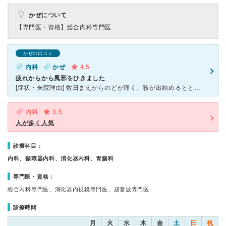
かぜについて
【専門医・資格】
総合内科専門医
かぜの口コミ
内科
かぜ
4.5
疲れからから風邪をひきました
[症状・来院理由] 数日まえからのどが痛く、咳が出始めるとともに熱も上がって動けなくなりました。フラフラの状態で、見ていただきました。 [医師の診断・治療法] のどの腫れ、炎症がありました。熱も
内科
3.5
人が多く人気
診療科目：
内科、循環器内科、消化器内科、胃腸科
専門医・資格：
総合内科専門医、消化器内視鏡専門医、超音波専門医
診療時間
月
火
水
木
金
土
日
祝