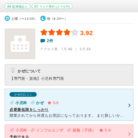
駐車場あり
マイナ受付
(スマホ可)
土曜（〜12:00）
朝（8:30〜）
3.92
2件
アクセス数 7月:
45
| 6月:
22
かぜについて
【専門医・資格】
小児科専門医
かぜの口コミ
小児科
かぜ
5.0
必要最低限をしっかり
開業されてから何度もお世話になっております。 まだ新しいからなのか、原則予約制で上手く運用されているからなのか本当に他の患者さんに会いにくいです。 コロナ禍に開業されたこともあり、感染対策
小児科
インフルエンザ
発熱（子供）
5.0
予約できる