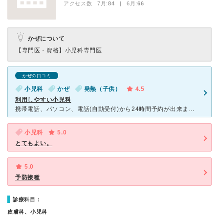
アクセス数 7月:
84
| 6月:
66
かぜについて
【専門医・資格】
小児科専門医
かぜの口コミ
小児科
かぜ
発熱（子供）
4.5
利用しやすい小児科
携帯電話、パソコン、電話(自動受付)から24時間予約が出来ます(初診もできる)都合が悪くなったら予約取り消しもできます。予約制でも混んでる時は待ち時間が長いときがありますが、予約制のおかげで無駄な待ち
小児科
5.0
とてもよい。
5.0
予防接種
診療科目：
皮膚科、小児科