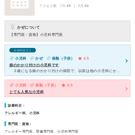
アクセス数 7月:
49
| 6月:
66
かぜについて
【専門医・資格】
小児科専門医
かぜの口コミ
小児科
かぜ
発熱（子供）
4.5
娘のかかり付けの小児科です
３歳になる娘のかかり付けの病院で、以前は他の小児科にかかっていましたが、引越した関係で近所にあるこの病院にお世話になっています。 ６０～７０歳の男性の先生で、やさしい温和な感じの方です。待合所は広す
小児科
発熱（子供）
4.5
とても人気な小児科
診療科目：
アレルギー科、小児科
専門医・資格：
アレルギー専門医、腎臓専門医、小児科専門医