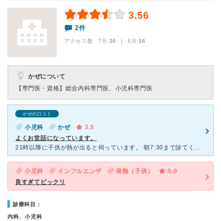
3.56
2件
アクセス数 7月:
30
| 6月:
16
かぜについて
【専門医・資格】
総合内科専門医、小児科専門医
かぜの口コミ
小児科
かぜ
3.5
よくお世話になっています。
21時以降に子供が熱が出ると伺っています。 朝7:30まで診てくれるので、夜中に診てもらえるところがあるのは本当にありがたいです。 先生は当番制で毎回違いますがいつも丁寧に診て頂いています。 高
小児科
インフルエンザ
発熱（子供）
5.0
良すぎてビックリ
診療科目：
内科、小児科