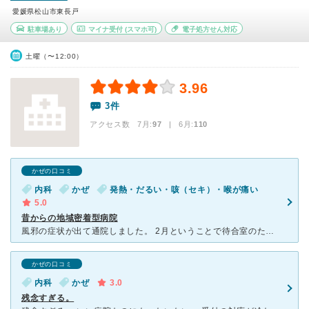
愛媛県松山市東長戸
駐車場あり
マイナ受付
(スマホ可)
電子処方せん対応
土曜（〜12:00）
3.96
3件
アクセス数 7月:
97
| 6月:
110
かぜの口コミ
内科
かぜ
発熱・だるい・咳（セキ）・喉が痛い
5.0
昔からの地域密着型病院
風邪の症状が出て通院しました。 2月ということで待合室のたくさんのベンチはほぼ満員。 待合室内に大きな空気清浄器があるので、せき込んでいる患者さんが多いときには気が楽になります。 現在は2代目（
かぜの口コミ
内科
かぜ
3.0
残念すぎる。