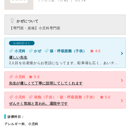
アクセス数 7月:
61
| 6月:
79
かぜについて
【専門医・資格】
小児科専門医
かぜの口コミ
小児科
かぜ
咳・呼吸困難（子供）
4.5
優しい先生
2人目を出産後からお世話になってます。駐車場も広く、あいチケットで予約ができるので順番も確認できてとても便利です。待合室も子どもたちが飽きないよう、おもちゃや絵本を用意してくれてます。症状別に座る場所
小児科
5.0
先生が優しくて丁寧に説明してしてくれます
小児科
発熱（子供）・咳・呼吸困難（子供）
5.0
ぜんそく気味と言われ、通院中です
診療科目：
アレルギー科、小児科