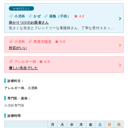
かぜの口コミ
小児科
かぜ
発熱（子供）
4.0
掛かりつけのお医者さん
気さくな先生とフレンドリーな看護師さん、丁寧な受付スタッフの皆さんと明るいクリニックです。 疑問に思ったことは臆さず聞ける雰囲気の先生にはいつも色々と教えて頂いています。看護師さんも患者さんはたくさ
小児科
気管支喘息
5.0
対応がいい
アレルギー科
4.0
優しい先生でした
診療科目：
アレルギー科、小児科
専門医・資格：
小児科専門医
診療時間
月
火
水
木
金
土
日
祝