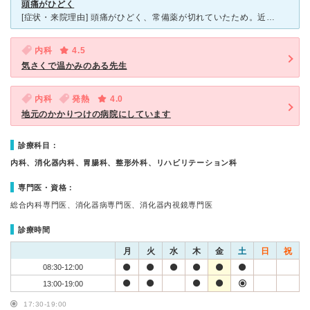
頭痛がひどく
[症状・来院理由] 頭痛がひどく、常備薬が切れていたため。近所にある病院ですがこれまで前を通ることくらいしかありませんでしたが、今後も通えるようになると便利と思い、お試しのような気持ちで行ってみまし
内科
4.5
気さくで温かみのある先生
内科
発熱
4.0
地元のかかりつけの病院にしています
診療科目：
内科、消化器内科、胃腸科、整形外科、リハビリテーション科
専門医・資格：
総合内科専門医、消化器病専門医、消化器内視鏡専門医
診療時間
月
火
水
木
金
土
日
祝
08:30-12:00
13:00-19:00
17:30-19:00