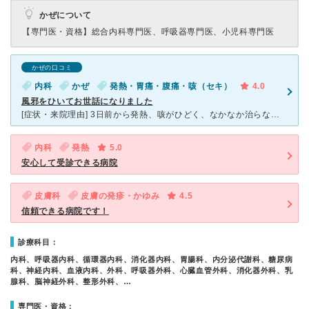
かぜについて
【専門医・資格】
総合内科専門医、呼吸器専門医、小児科専門医
かぜの口コミ
内科
かぜ
発熱・胃痛・腹痛・咳（セキ）
4.0
風邪をひいてお世話になりました
[症状・来院理由] 3日前から発熱、咳がひどく、なかなか治らないため祖父の通っている市立病院にいきました。 [医師の診断・治療法] インフルエンザではなくただの風邪なので、心配しなくてよいと言う
内科
発熱
5.0
安心して受診できる病院
皮膚科
皮膚の発疹・かゆみ
4.5
信頼できる病院です！
診療科目：
内科、呼吸器内科、循環器内科、消化器内科、胃腸科、内分泌代謝科、糖尿病
科、神経内科、血液内科、外科、呼吸器外科、心臓血管外科、消化器外科、乳
腺科、脳神経外科、整形外科、…
専門医・資格：