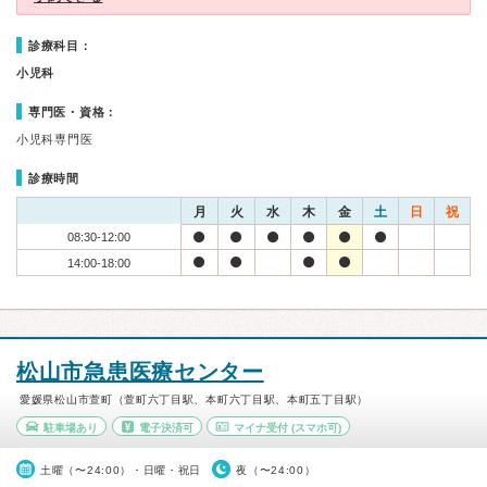
診療科目：
小児科
専門医・資格：
小児科専門医
診療時間
月
火
水
木
金
土
日
祝
08:30-12:00
14:00-18:00
松山市急患医療センター
愛媛県松山市萱町（萱町六丁目駅、本町六丁目駅、本町五丁目駅）
駐車場あり
電子決済可
マイナ受付
(スマホ可)
土曜（〜24:00）・日曜・祝日
夜（〜24:00）