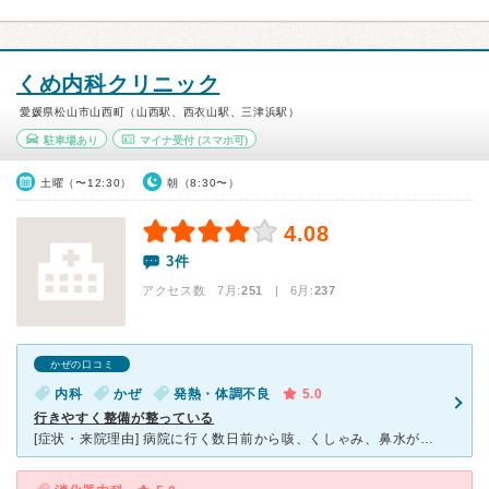
くめ内科クリニック
愛媛県松山市山西町（山西駅、西衣山駅、三津浜駅）
駐車場あり
マイナ受付
(スマホ可)
土曜（〜12:30）
朝（8:30〜）
4.08
3件
アクセス数 7月:
251
| 6月:
237
かぜの口コミ
内科
かぜ
発熱・体調不良
5.0
行きやすく整備が整っている
[症状・来院理由] 病院に行く数日前から咳、くしゃみ、鼻水がひどく苦しんでいました。 そこで近所でもかなり評判が高く歩いていける距離のくめ内科クリニックに行きました。 苦しかったので車で行きまし