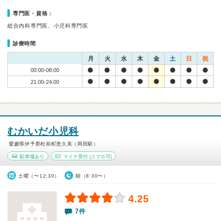
専門医・資格：
総合内科専門医、小児科専門医
診療時間
月
火
水
木
金
土
日
祝
00:00-08:00
21:00-24:00
むかいだ小児科
愛媛県伊予郡松前町恵久美（岡田駅）
駐車場あり
マイナ受付
(スマホ可)
土曜（〜12:30）
朝（8:30〜）
4.25
7件