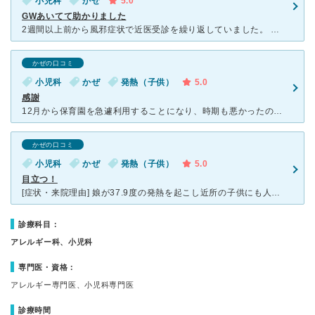
小児科
かぜ
5.0
GWあいてて助かりました
2週間以上前から風邪症状で近医受診を繰り返していました。 咳と痰だけがなかなか治らず不安に思っていたある朝、発熱。世間はGW10連休の真っ只中。救急に行くほどの熱ではないけれど、長引く咳と痰もあり肺
かぜの口コミ
小児科
かぜ
発熱（子供）
5.0
感謝
12月から保育園を急遽利用することになり、時期も悪かったのか何度も風邪をもらい、自宅から近かったので去年の年末は何度もこちらの小児科に通いました。受診の際には、先生は血液検査をしてくれて説明も丁寧にし
かぜの口コミ
小児科
かぜ
発熱（子供）
5.0
目立つ！
[症状・来院理由] 娘が37.9度の発熱を起こし近所の子供にも人気があるくす小児科さんに初めての診察に来院させて頂きました。 今は当分行っていませんが初めて行った当時は真っ黄色の明るすぎる建物です
診療科目：
アレルギー科、小児科
専門医・資格：
アレルギー専門医、小児科専門医
診療時間