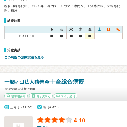
総合内科専門医、アレルギー専門医、リウマチ専門医、血液専門医、外科専門
医、糖尿…
診療時間
月
火
水
木
金
土
日
祝
08:30-11:00
治療実績
この病院の治療実績を見る
十全総合病院
一般財団法人積善会
愛媛県新居浜市北新町
駐車場あり
電子決済可
マイナ受付
土曜（〜12:30）
朝（8:45〜）
4.10