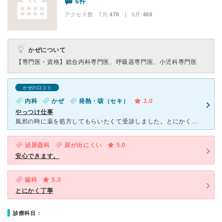
6件
アクセス数 7月:
478
| 6月:
488
かぜについて
【専門医・資格】
総合内科専門医、呼吸器専門医、小児科専門医
かぜの口コミ
内科
かぜ
発熱・咳（セキ）
3.0
やっつけ仕事
風邪の時に薬を処方してもらいたくて受診しました。とにかく待ち時間が長いです。診察はあっという間です。 インフルエンザの予防接種で受診した時もやはり待ち時間が長く、午前中の診療時間ギリギリになったので
泌尿器科
尿が出にくい
5.0
安心できます。
歯科
5.0
とにかく丁寧
診療科目：