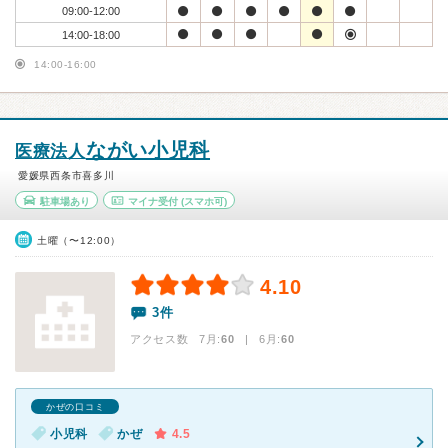
09:00-12:00
14:00-18:00
14:00-16:00
ながい小児科
医療法人
愛媛県西条市喜多川
駐車場あり
マイナ受付
(スマホ可)
土曜（〜12:00）
4.10
3件
アクセス数 7月:
60
| 6月:
60
かぜの口コミ
小児科
かぜ
4.5