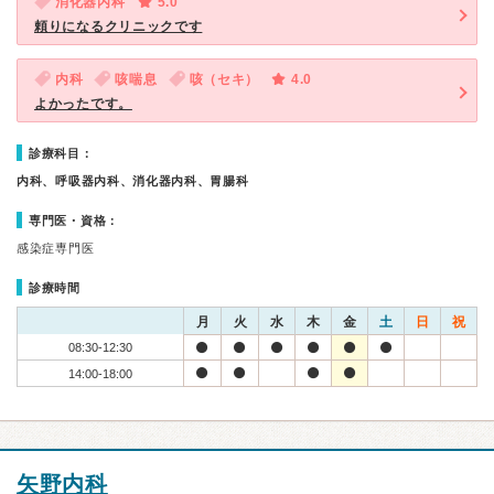
消化器内科
5.0
頼りになるクリニックです
内科
咳喘息
咳（セキ）
4.0
よかったです。
診療科目：
内科、呼吸器内科、消化器内科、胃腸科
専門医・資格：
感染症専門医
診療時間
月
火
水
木
金
土
日
祝
08:30-12:30
14:00-18:00
矢野内科