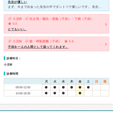
先生が優しい
まず、今まで出会った先生の中でダントツで優しいです。 先生は60代後半くらいの男性ですが、背筋もピンとしてハキハキしています。保育園の子供の点滴をしてくれましたが、漏れた事も1度もないです。あんな細
小児科
吐き気・嘔吐・発熱（子供）・下痢（子供）
5.0
とてもいい。
小児科
咳・呼吸困難（子供）
5.0
子供を一人の人間として扱ってくれます。
診療科目：
小児科
診療時間
月
火
水
木
金
土
日
祝
09:00-12:00
14:00-18:30