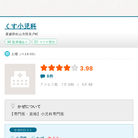
くす小児科
愛媛県松山市西長戸町
駐車場あり
マイナ受付
土曜（〜16:00）
3.98
8件
アクセス数 7月:
101
| 6月:
63
かぜについて
【専門医・資格】
小児科専門医
かぜの口コミ