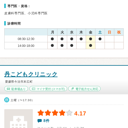
専門医・資格：
皮膚科専門医、小児科専門医
診療時間
月
火
水
木
金
土
日
祝
08:30-12:30
14:00-18:00
丹こどもクリニック
愛媛県今治市末広町
駐車場あり
マイナ受付
(スマホ可)
電子処方せん対応
土曜（〜17:30）
4.17
8件