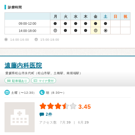
診療時間
月
火
水
木
金
土
日
祝
09:00-12:00
14:00-18:00
14:00-16:00
15:00-18:00
遠藤内科医院
愛媛県松山市永代町（松山市駅、土橋駅、南堀端駅）
駐車場あり
マイナ受付
土曜（〜12:30）
朝（8:30〜）
3.45
2件
アクセス数 7月:
39
| 6月:
29