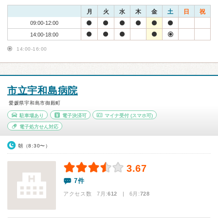
月
火
水
木
金
土
日
祝
09:00-12:00
14:00-18:00
14:00-16:00
市立宇和島病院
愛媛県宇和島市御殿町
駐車場あり
電子決済可
マイナ受付
(スマホ可)
電子処方せん対応
朝（8:30〜）
3.67
7件
アクセス数 7月:
612
| 6月:
728