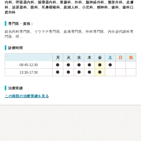
内科、呼吸器内科、循環器内科、胃腸科、外科、脳神経外科、整形外科、皮膚
科、泌尿器科、眼科、耳鼻咽喉科、産婦人科、小児科、精神科、歯科、歯科口
腔外科
専門医・資格：
総合内科専門医、リウマチ専門医、血液専門医、外科専門医、内分泌代謝科専
門医、呼…
診療時間
月
火
水
木
金
土
日
祝
08:45-12:30
13:30-17:30
治療実績
この病院の治療実績を見る