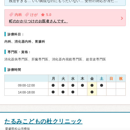
残念すぎる… いい病院なのにもったいない… 受付の対応が冷たかった。 喋り方等はハキハキしてとても、聞き取りやすく丁寧なのに、感情がこもっていないような感じで、素っ気なくて冷たく感じた。
内科
けが
5.0
町のかかりつけのお医者さんです。
診療科目：
内科、消化器内科、胃腸科
専門医・資格：
消化器病専門医、肝臓専門医、消化器内視鏡専門医、超音波専門医
診療時間
月
火
水
木
金
土
日
祝
09:00-12:00
14:00-18:00
たるみこどもの杜クリニック
愛媛県松山市樽味