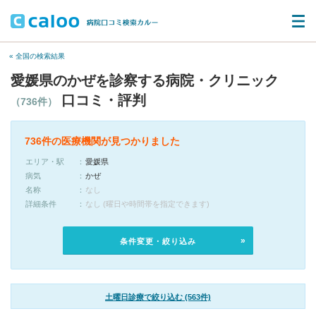
« 全国の検索結果
愛媛県のかぜを診察する病院・クリニック
口コミ・評判
（736件）
736件の医療機関が見つかりました
エリア・駅
愛媛県
病気
かぜ
名称
なし
詳細条件
なし (曜日や時間帯を指定できます)
条件変更・絞り込み
土曜日診療で絞り込む (563件)