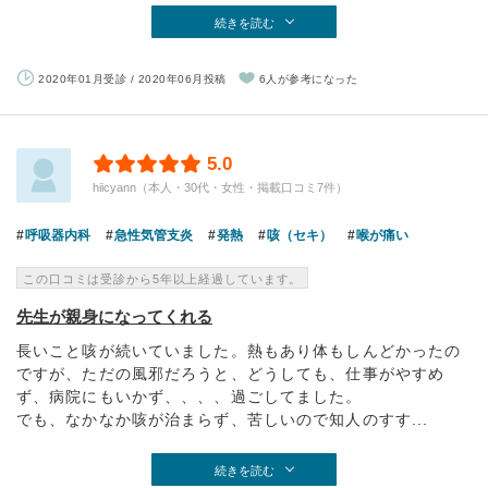
続きを読む
2020年01月受診 / 2020年06月投稿
6人が参考になった
5.0
hiicyann（本人・30代・女性・掲載口コミ7件）
呼吸器内科
急性気管支炎
発熱
咳（セキ）
喉が痛い
この口コミは受診から5年以上経過しています。
先生が親身になってくれる
長いこと咳が続いていました。熱もあり体もしんどかったの
ですが、ただの風邪だろうと、どうしても、仕事がやすめ
ず、病院にもいかず、、、、過ごしてました。
でも、なかなか咳が治まらず、苦しいので知人のすす...
続きを読む