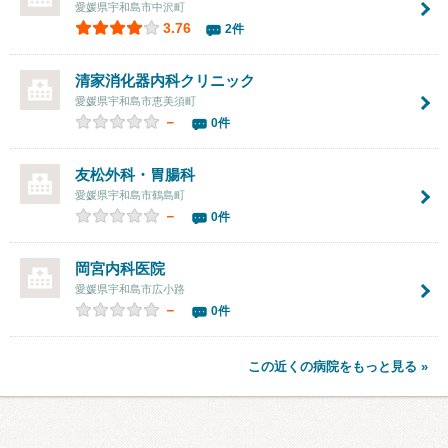
愛媛県宇和島市中沢町
3.76
2件
清家消化器内科クリニック
愛媛県宇和島市恵美須町
－
0件
友松外科・胃腸科
愛媛県宇和島市鶴島町
－
0件
岡宮内科医院
愛媛県宇和島市広小路
－
0件
この近くの病院をもっと見る »