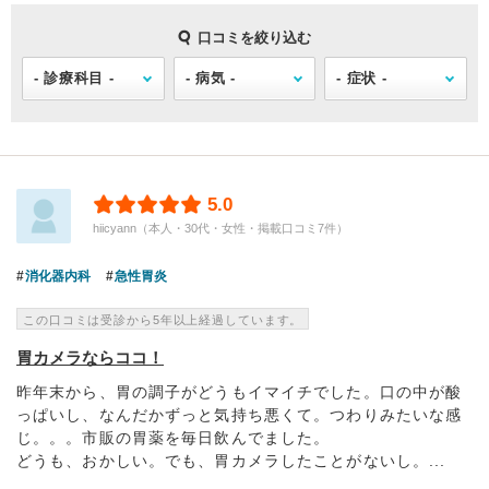
口コミを絞り込む
5.0
hiicyann（本人・30代・女性・掲載口コミ7件）
消化器内科
急性胃炎
この口コミは受診から5年以上経過しています。
胃カメラならココ！
昨年末から、胃の調子がどうもイマイチでした。口の中が酸
っぱいし、なんだかずっと気持ち悪くて。つわりみたいな感
じ。。。市販の胃薬を毎日飲んでました。
どうも、おかしい。でも、胃カメラしたことがないし。...