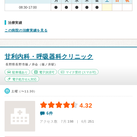
月
火
水
木
金
土
日
祝
08:30-17:00
治療実績
この病院の治療実績を見る
甘利内科・呼吸器科クリニック
長野県長野市篠ノ井会（篠ノ井駅）
駐車場あり
電子決済可
マイナ受付
(スマホ可)
電子処方せん対応
土曜（〜11:30）
4.32
6件
アクセス数 7月:
198
| 6月:
251