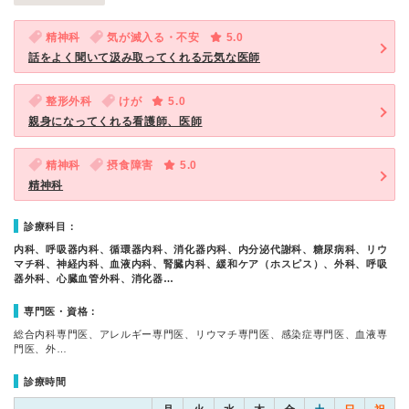
精神科
気が滅入る・不安
5.0
話をよく聞いて汲み取ってくれる元気な医師
整形外科
けが
5.0
親身になってくれる看護師、医師
精神科
摂食障害
5.0
精神科
診療科目：
内科、呼吸器内科、循環器内科、消化器内科、内分泌代謝科、糖尿病科、リウ
マチ科、神経内科、血液内科、腎臓内科、緩和ケア（ホスピス）、外科、呼吸
器外科、心臓血管外科、消化器…
専門医・資格：
総合内科専門医、アレルギー専門医、リウマチ専門医、感染症専門医、血液専
門医、外…
診療時間