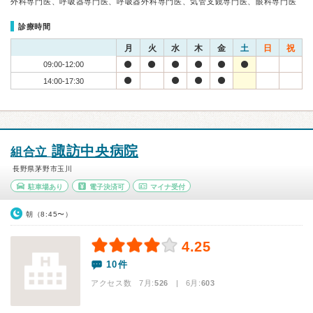
外科専門医、呼吸器専門医、呼吸器外科専門医、気管支鏡専門医、眼科専門医
診療時間
月
火
水
木
金
土
日
祝
09:00-12:00
14:00-17:30
諏訪中央病院
組合立
長野県茅野市玉川
駐車場あり
電子決済可
マイナ受付
朝（8:45〜）
4.25
10件
アクセス数 7月:
526
| 6月:
603