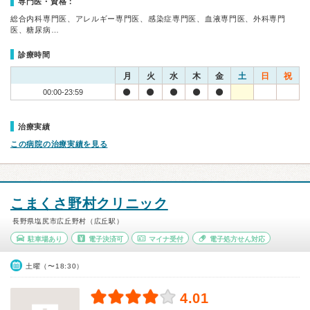
専門医・資格：
総合内科専門医、アレルギー専門医、感染症専門医、血液専門医、外科専門
医、糖尿病…
診療時間
月
火
水
木
金
土
日
祝
00:00-23:59
治療実績
この病院の治療実績を見る
こまくさ野村クリニック
長野県塩尻市広丘野村（広丘駅）
駐車場あり
電子決済可
マイナ受付
電子処方せん対応
土曜（〜18:30）
4.01