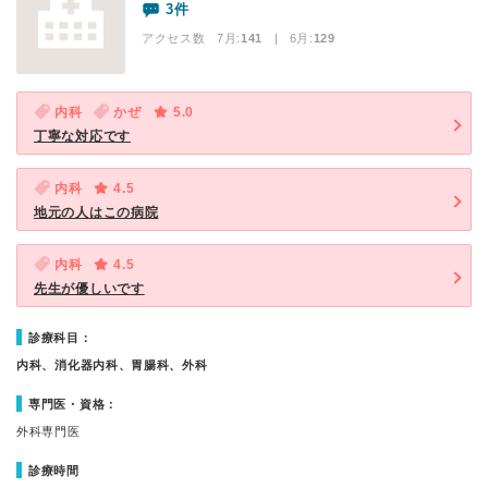
3件
アクセス数 7月:
141
| 6月:
129
内科
かぜ
5.0
丁寧な対応です
内科
4.5
地元の人はこの病院
内科
4.5
先生が優しいです
診療科目：
内科、消化器内科、胃腸科、外科
専門医・資格：
外科専門医
診療時間