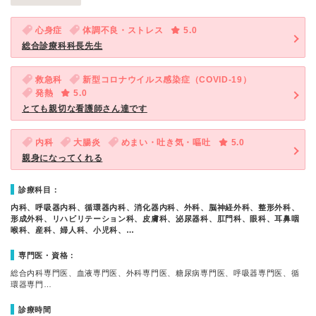
心身症
体調不良・ストレス
5.0
総合診療科科長先生
救急科
新型コロナウイルス感染症（COVID-19）
発熱
5.0
とても親切な看護師さん達です
内科
大腸炎
めまい・吐き気・嘔吐
5.0
親身になってくれる
診療科目：
内科、呼吸器内科、循環器内科、消化器内科、外科、脳神経外科、整形外科、
形成外科、リハビリテーション科、皮膚科、泌尿器科、肛門科、眼科、耳鼻咽
喉科、産科、婦人科、小児科、…
専門医・資格：
総合内科専門医、血液専門医、外科専門医、糖尿病専門医、呼吸器専門医、循
環器専門…
診療時間