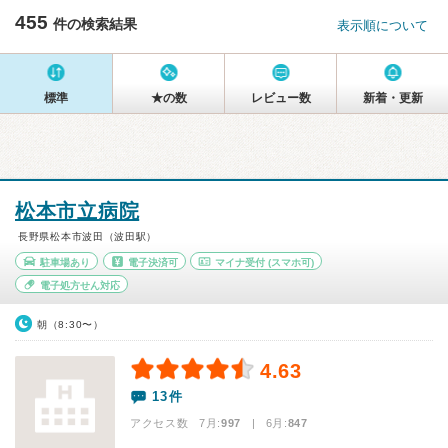
455
件の検索結果
表示順について
標準
★の数
レビュー数
新着・更新
松本市立病院
長野県松本市波田（波田駅）
駐車場あり
電子決済可
マイナ受付
(スマホ可)
電子処方せん対応
朝（8:30〜）
4.63
13件
アクセス数 7月:
997
| 6月:
847