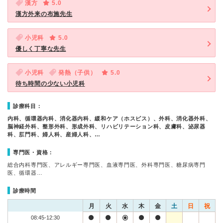
漢方
5.0
漢方外来の布施先生
小児科
5.0
優しく丁寧な先生
小児科
発熱（子供）
5.0
待ち時間の少ない小児科
診療科目：
内科、循環器内科、消化器内科、緩和ケア（ホスピス）、外科、消化器外科、
脳神経外科、整形外科、形成外科、リハビリテーション科、皮膚科、泌尿器
科、肛門科、婦人科、産婦人科、…
専門医・資格：
総合内科専門医、アレルギー専門医、血液専門医、外科専門医、糖尿病専門
医、循環器…
診療時間
月
火
水
木
金
土
日
祝
08:45-12:30