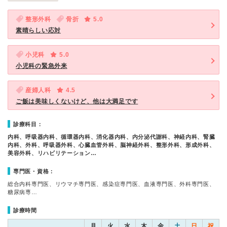
整形外科
骨折
5.0
素晴らしい応対
小児科
5.0
小児科の緊急外来
産婦人科
4.5
ご飯は美味しくないけど、他は大満足です
診療科目：
内科、呼吸器内科、循環器内科、消化器内科、内分泌代謝科、神経内科、腎臓
内科、外科、呼吸器外科、心臓血管外科、脳神経外科、整形外科、形成外科、
美容外科、リハビリテーション…
専門医・資格：
総合内科専門医、リウマチ専門医、感染症専門医、血液専門医、外科専門医、
糖尿病専…
診療時間
月
火
水
木
金
土
日
祝