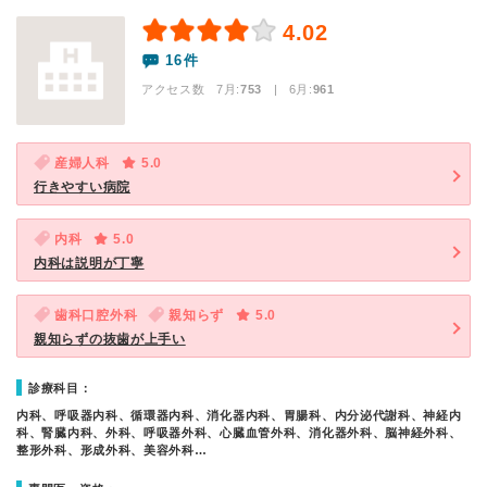
4.02
16件
アクセス数 7月:
753
| 6月:
961
産婦人科
5.0
行きやすい病院
内科
5.0
内科は説明が丁寧
歯科口腔外科
親知らず
5.0
親知らずの抜歯が上手い
診療科目：
内科、呼吸器内科、循環器内科、消化器内科、胃腸科、内分泌代謝科、神経内
科、腎臓内科、外科、呼吸器外科、心臓血管外科、消化器外科、脳神経外科、
整形外科、形成外科、美容外科…