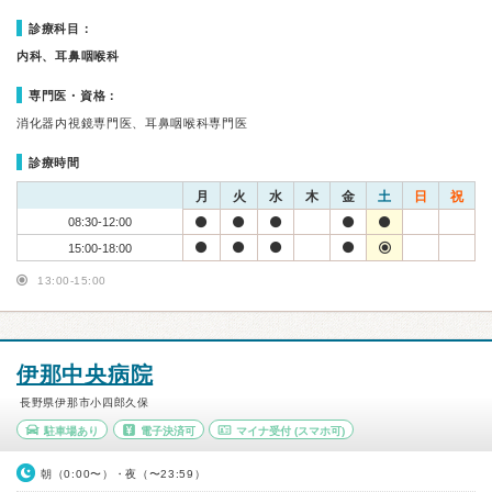
診療科目：
内科、耳鼻咽喉科
専門医・資格：
消化器内視鏡専門医、耳鼻咽喉科専門医
診療時間
月
火
水
木
金
土
日
祝
08:30-12:00
15:00-18:00
13:00-15:00
伊那中央病院
長野県伊那市小四郎久保
駐車場あり
電子決済可
マイナ受付
(スマホ可)
朝（0:00〜）・夜（〜23:59）