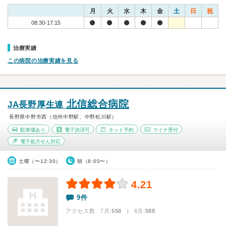
月
火
水
木
金
土
日
祝
08:30-17:15
治療実績
この病院の治療実績を見る
北信総合病院
JA長野厚生連
長野県中野市西（信州中野駅、中野松川駅）
駐車場あり
電子決済可
ネット予約
マイナ受付
電子処方せん対応
土曜（〜12:30）
朝（8:00〜）
4.21
9件
アクセス数 7月:
558
| 6月:
588