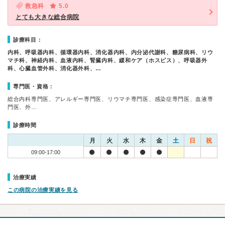
救急科
5.0
とても大きな総合病院
診療科目：
内科、呼吸器内科、循環器内科、消化器内科、内分泌代謝科、糖尿病科、リウ
マチ科、神経内科、血液内科、腎臓内科、緩和ケア（ホスピス）、呼吸器外
科、心臓血管外科、消化器外科、…
専門医・資格：
総合内科専門医、アレルギー専門医、リウマチ専門医、感染症専門医、血液専
門医、外…
診療時間
月
火
水
木
金
土
日
祝
09:00-17:00
治療実績
この病院の治療実績を見る