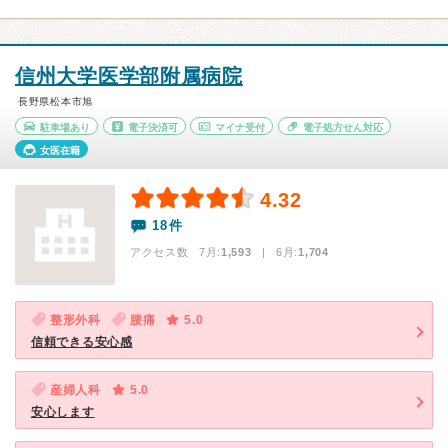
信州大学医学部附属病院
長野県松本市旭
駐車場あり
電子決済可
マイナ受付
電子処方せん対応
女医在籍
4.32
18件
アクセス数 7月:
1,593
| 6月:
1,704
整形外科
腰痛
5.0
信頼できる安心感
産婦人科
5.0
安心します