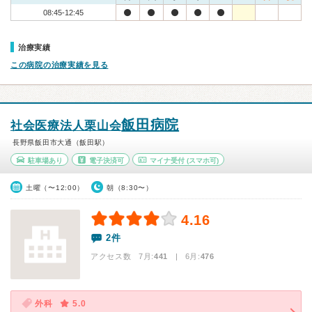
08:45-12:45
治療実績
この病院の治療実績を見る
飯田病院
社会医療法人栗山会
長野県飯田市大通（飯田駅）
駐車場あり
電子決済可
マイナ受付
(スマホ可)
土曜（〜12:00）
朝（8:30〜）
4.16
2件
アクセス数 7月:
441
| 6月:
476
外科
5.0