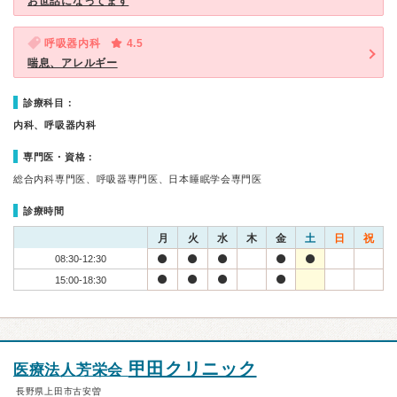
お世話になってます
呼吸器内科
4.5
喘息、アレルギー
診療科目：
内科、呼吸器内科
専門医・資格：
総合内科専門医、呼吸器専門医、日本睡眠学会専門医
診療時間
月
火
水
木
金
土
日
祝
08:30-12:30
15:00-18:30
甲田クリニック
医療法人芳栄会
長野県上田市古安曽