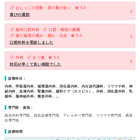
おしっこの回数・尿の量が多い
5.0
喜びの通院
歯科口腔外科
口腔・咽頭の腫瘍
歯と歯茎の痛み・腫れ・出血
5.0
口腔外科を受診しました
外科
きり傷
5.0
対応が早くて良い病院でした
診療科目：
内科、呼吸器内科、循環器内科、消化器内科、内分泌代謝科、リウマチ科、神
経内科、血液内科、腎臓内科、緩和ケア（ホスピス）、外科、消化器外科、乳
腺科、脳神経外科、整形外科、…
専門医・資格：
総合内科専門医、総合診療専門医、アレルギー専門医、リウマチ専門医、感染
症専門医…
診療時間