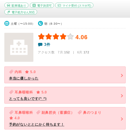
駐車場あり
電子決済可
マイナ受付
(スマホ可)
電子処方せん対応
土曜（〜15:00）
朝（8:30〜）
4.06
3件
アクセス数 7月:
152
| 6月:
172
内科
5.0
本当に優しかった
耳鼻咽喉科
5.0
とっても良いです(^ ^)
耳鼻咽喉科
副鼻腔炎（蓄膿症）
鼻のつまり
4.0
予約がないととにかく待ちます！