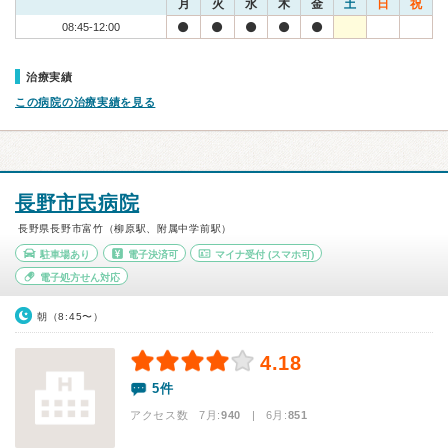
月
火
水
木
金
土
日
祝
08:45-12:00
治療実績
この病院の治療実績を見る
長野市民病院
長野県長野市富竹（柳原駅、附属中学前駅）
駐車場あり
電子決済可
マイナ受付
(スマホ可)
電子処方せん対応
朝（8:45〜）
4.18
5件
アクセス数 7月:
940
| 6月:
851