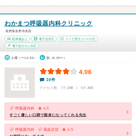
わかまつ呼吸器内科クリニック
長野県長野市高田
駐車場あり
電子決済可
マイナ受付
(スマホ可)
電子処方せん対応
土曜（〜12:30）
朝（8:30〜）
4.06
10件
アクセス数 7月:
198
| 6月:
265
呼吸器内科
4.5
すごく優しい口調で親身になってくれる先生
呼吸器内科
高血圧症
4.5