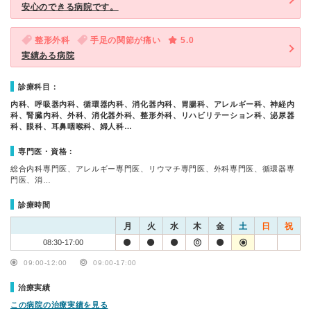
安心のできる病院です。
整形外科
手足の関節が痛い
5.0
実績ある病院
診療科目：
内科、呼吸器内科、循環器内科、消化器内科、胃腸科、アレルギー科、神経内
科、腎臓内科、外科、消化器外科、整形外科、リハビリテーション科、泌尿器
科、眼科、耳鼻咽喉科、婦人科…
専門医・資格：
総合内科専門医、アレルギー専門医、リウマチ専門医、外科専門医、循環器専
門医、消…
診療時間
月
火
水
木
金
土
日
祝
08:30-17:00
09:00-12:00
09:00-17:00
治療実績
この病院の治療実績を見る