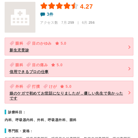
4.27
3件
アクセス数 7月:
259
| 6月:
256
眼科
目のかゆみ
5.0
新生児受診
眼科
目の痛み
5.0
信用できるプロの仕事
外科
打撲
けが
5.0
娘のケガで初めてお世話になりましたが，優しい先生で良かった
です
診療科目：
内科、呼吸器内科、外科、呼吸器外科、眼科
専門医・資格：