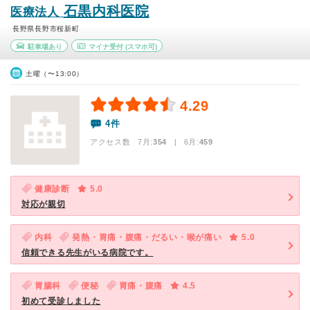
石黒内科医院
医療法人
長野県長野市桜新町
駐車場あり
マイナ受付
(スマホ可)
土曜（〜13:00）
4.29
4件
アクセス数 7月:
354
| 6月:
459
健康診断
5.0
対応が親切
内科
発熱・胃痛・腹痛・だるい・喉が痛い
5.0
信頼できる先生がいる病院です。
胃腸科
便秘
胃痛・腹痛
4.5
初めて受診しました