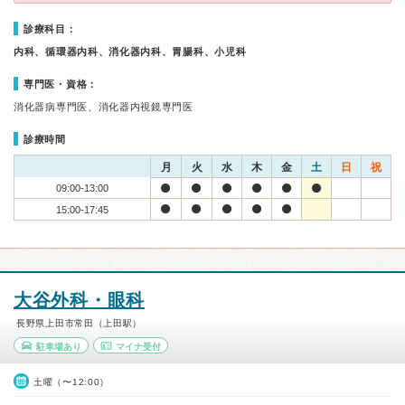
診療科目：
内科、循環器内科、消化器内科、胃腸科、小児科
専門医・資格：
消化器病専門医、消化器内視鏡専門医
診療時間
月
火
水
木
金
土
日
祝
09:00-13:00
15:00-17:45
大谷外科・眼科
長野県上田市常田（上田駅）
駐車場あり
マイナ受付
土曜（〜12:00）