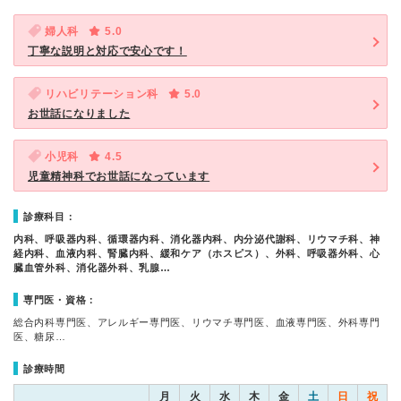
婦人科
5.0
丁寧な説明と対応で安心です！
リハビリテーション科
5.0
お世話になりました
小児科
4.5
児童精神科でお世話になっています
診療科目：
内科、呼吸器内科、循環器内科、消化器内科、内分泌代謝科、リウマチ科、神
経内科、血液内科、腎臓内科、緩和ケア（ホスピス）、外科、呼吸器外科、心
臓血管外科、消化器外科、乳腺…
専門医・資格：
総合内科専門医、アレルギー専門医、リウマチ専門医、血液専門医、外科専門
医、糖尿…
診療時間
月
火
水
木
金
土
日
祝