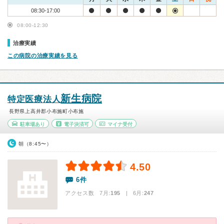
08:30-17:00
08:00-12:30
治療実績
この病院の治療実績を見る
新生病院
特定医療法人
長野県上高井郡小布施町小布施
駐車場あり
電子決済可
マイナ受付
朝（8:45〜）
4.50
6件
アクセス数 7月:
195
| 6月:
247