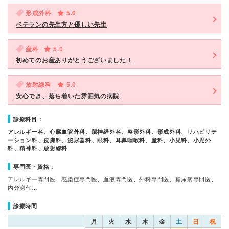
形成外科
5.0
ベテランの先生方と優しい先生
産科
5.0
初めてのお産ありがとうございました！
放射線科
5.0
安心でき、落ち着いた雰囲気の病院
診療科目：
アレルギー科、心臓血管外科、脳神経外科、整形外科、形成外科、リハビリテ
ーション科、皮膚科、泌尿器科、眼科、耳鼻咽喉科、産科、小児科、小児外
科、精神科、放射線科
専門医・資格：
アレルギー専門医、感染症専門医、血液専門医、外科専門医、糖尿病専門医、
内分泌代…
診療時間
月
火
水
木
金
土
日
祝