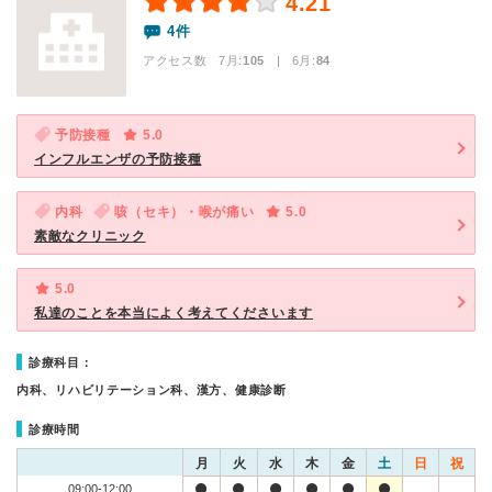
4.21
4件
アクセス数 7月:
105
| 6月:
84
予防接種
5.0
インフルエンザの予防接種
内科
咳（セキ）・喉が痛い
5.0
素敵なクリニック
5.0
私達のことを本当によく考えてくださいます
診療科目：
内科、リハビリテーション科、漢方、健康診断
診療時間
月
火
水
木
金
土
日
祝
09:00-12:00