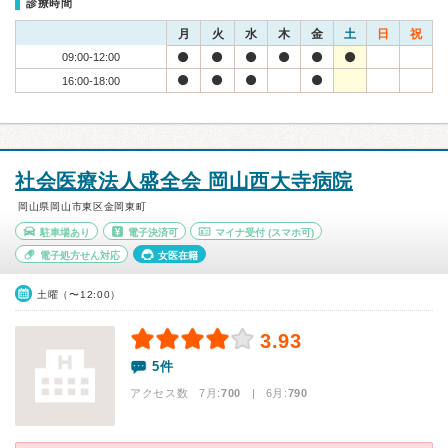
診療時間
月
火
水
木
金
土
日
祝
09:00-12:00
16:00-18:00
社会医療法人盛全会 岡山西大寺病院
岡山県岡山市東区金岡東町
駐車場あり
電子決済可
マイナ受付
(スマホ可)
電子処方せん対応
女医在籍
土曜（〜12:00）
3.93
5件
アクセス数 7月:
700
| 6月:
790