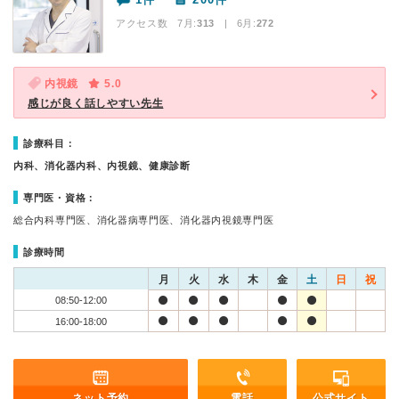
アクセス数 7月:
313
| 6月:
272
内視鏡
5.0
感じが良く話しやすい先生
診療科目：
内科、消化器内科、内視鏡、健康診断
専門医・資格：
総合内科専門医、消化器病専門医、消化器内視鏡専門医
診療時間
月
火
水
木
金
土
日
祝
08:50-12:00
16:00-18:00
ネット予約
電話
公式サイト