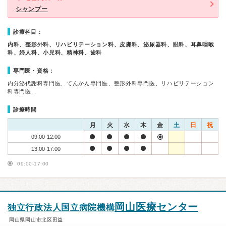
シャンプー
診療科目：
内科、整形外科、リハビリテーション科、皮膚科、泌尿器科、眼科、耳鼻咽喉
科、婦人科、小児科、精神科、歯科
専門医・資格：
内分泌代謝科専門医、てんかん専門医、整形外科専門医、リハビリテーション
科専門医…
診療時間
月
火
水
木
金
土
日
祝
09:00-12:00
13:00-17:00
09:00-17:00
岡山医療センター
独立行政法人国立病院機構
岡山県岡山市北区田益