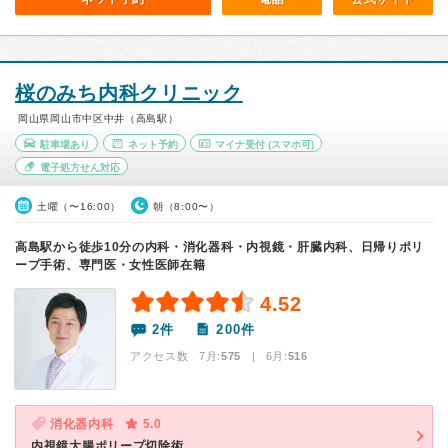
桜のみち内科クリニック
岡山県岡山市中区中井（高島駅）
駐車場あり
ネット予約
マイナ受付
(スマホ可)
電子処方せん対応
土曜（〜16:00）
朝（8:00〜）
高島駅から徒歩10分の内科・消化器科・内視鏡・肝臓内科、日帰りポリ
ープ手術、専門医・女性医師在籍
4.52
2件
200件
アクセス数 7月:
575
| 6月:
516
消化器内科
5.0
内視鏡大腸ポリープ切除術