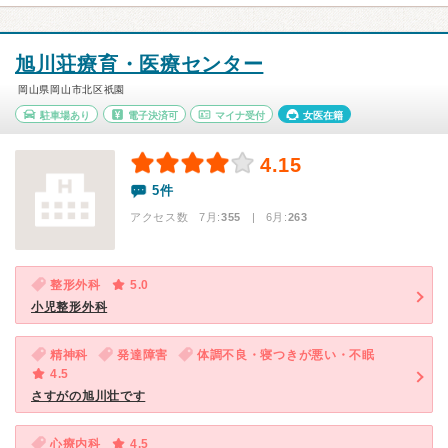
旭川荘療育・医療センター
岡山県岡山市北区祇園
駐車場あり
電子決済可
マイナ受付
女医在籍
4.15
5件
アクセス数 7月:
355
| 6月:
263
整形外科
5.0
小児整形外科
精神科
発達障害
体調不良・寝つきが悪い・不眠
4.5
さすがの旭川壮です
心療内科
4.5