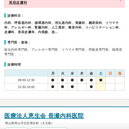
美容皮膚科
診療科目：
内科、呼吸器内科、循環器内科、消化器内科、胃腸科、糖尿病科、リウマチ
科、アレルギー科、腎臓内科、人工透析、整形外科、リハビリテーション科、
皮膚科、美容皮膚科、内視鏡、放…
専門医・資格：
総合内科専門医、アレルギー専門医、リウマチ専門医、呼吸器専門医、循環器
専門医、…
診療時間
月
火
水
木
金
土
日
祝
09:00-12:30
15:30-18:00
医療法人恵生会 長瀬内科医院
岡山県岡山市北区厚生町（大元駅）