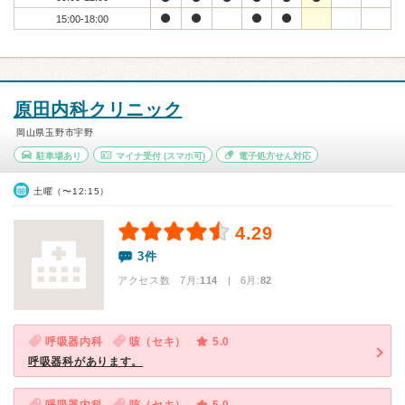
15:00-18:00
原田内科クリニック
岡山県玉野市宇野
駐車場あり
マイナ受付
(スマホ可)
電子処方せん対応
土曜（〜12:15）
4.29
3件
アクセス数 7月:
114
| 6月:
82
呼吸器内科
咳（セキ）
5.0
呼吸器科があります。