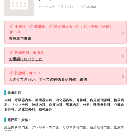
アクセス数 7月:
2,050
| 6月:
2,293
小児科
蕁麻疹
顔が腫れる・むくむ・発疹（子供）
5.0
救急車で搬送
神経内科
5.0
お世話になりました
乳腺科
5.0
大きくてきれい、すべての関係者が的確、親切
診療科目：
内科、呼吸器内科、循環器内科、消化器内科、胃腸科、内分泌代謝科、糖尿病
科、リウマチ科、神経内科、血液内科、腎臓内科、外科、呼吸器外科、心臓血
管外科、消化器外科、脳神経外…
専門医・資格：
総合内科専門医、アレルギー専門医、リウマチ専門医、感染症専門医、血液専