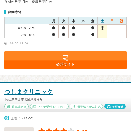
形成外科専門医、皮膚科専門医
診療時間
月
火
水
木
金
土
日
祝
09:00-12:30
15:30-18:20
09:00-13:00
公式サイト
つしまクリニック
岡山県岡山市北区津島福居
駐車場あり
マイナ受付
(スマホ可)
電子処方せん対応
女医在籍
土曜（〜12:00）