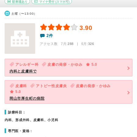
駐車場あり
マイナ受付
(スマホ可)
土曜（〜13:00）
3.90
2件
アクセス数 7月:
288
| 6月:
326
アレルギー科
皮膚の発疹・かゆみ
5.0
内科と皮膚科で
皮膚科
アトピー性皮膚炎
皮膚の発疹・かゆみ
5.0
岡山市厚生町の病院
診療科目：
内科、形成外科、皮膚科、小児科
専門医・資格：