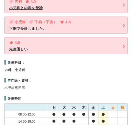
内科
4.5
小児科と内科を受診
小児科
下痢（子供）
4.5
下痢で受診しました。
4.0
先生優しい
診療科目：
内科、小児科
専門医・資格：
小児科専門医
診療時間
月
火
水
木
金
土
日
祝
08:30-12:30
14:30-18:30