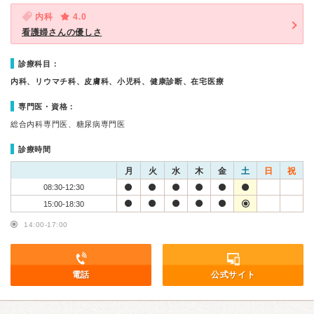
内科
4.0
看護婦さんの優しさ
診療科目：
内科、リウマチ科、皮膚科、小児科、健康診断、在宅医療
専門医・資格：
総合内科専門医、糖尿病専門医
診療時間
月
火
水
木
金
土
日
祝
08:30-12:30
15:00-18:30
14:00-17:00
電話
公式サイト