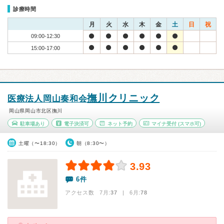
診療時間
月
火
水
木
金
土
日
祝
09:00-12:30
15:00-17:00
撫川クリニック
医療法人岡山奏和会
岡山県岡山市北区撫川
駐車場あり
電子決済可
ネット予約
マイナ受付
(スマホ可)
土曜（〜18:30）
朝（8:30〜）
3.93
6件
アクセス数 7月:
37
| 6月:
78