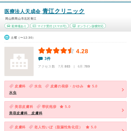
青江クリニック
医療法人天成会
岡山県岡山市北区青江
駐車場あり
マイナ受付
(スマホ可)
オンライン診療対応
土曜（〜12:30）
4.28
3件
アクセス数 7月:
883
| 6月:
789
皮膚科
水虫
皮膚の発疹・かゆみ
5.0
水虫
美容皮膚科
帯状疱疹
5.0
美容皮膚科 皮膚科
皮膚科
老人性いぼ（脂漏性角化症）
5.0