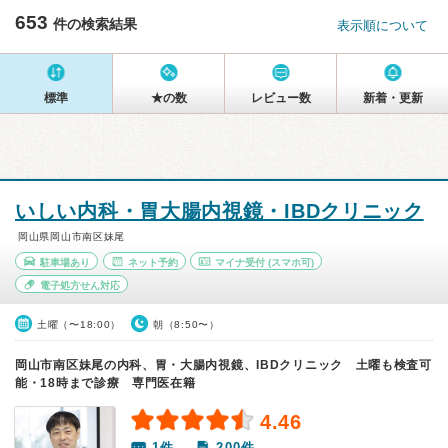
653
件の検索結果
表示順について
標準
★の数
レビュー数
新着・更新
いしい内科・胃大腸内視鏡・IBDクリニック
岡山県岡山市南区妹尾
駐車場あり
ネット予約
マイナ受付
(スマホ可)
電子処方せん対応
土曜（〜18:00）
朝（8:50〜）
岡山市南区妹尾の内科、胃・大腸内視鏡、IBDクリニック 土曜も検査可
能・18時まで診療 専門医在籍
4.46
1件
200件