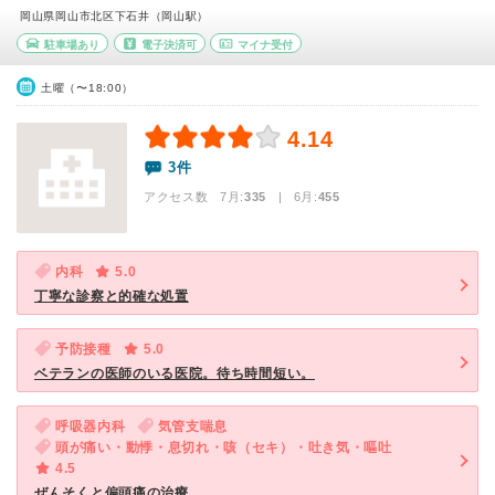
岡山県岡山市北区下石井（岡山駅）
駐車場あり
電子決済可
マイナ受付
土曜（〜18:00）
4.14
3件
アクセス数 7月:
335
| 6月:
455
内科
5.0
丁寧な診察と的確な処置
予防接種
5.0
ベテランの医師のいる医院。待ち時間短い。
呼吸器内科
気管支喘息
頭が痛い・動悸・息切れ・咳（セキ）・吐き気・嘔吐
4.5
ぜんそくと偏頭痛の治療