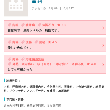
4件
アクセス数 7月:
89
| 6月:
117
内科
糖尿病
体調不良
5.0
糖尿病で 最高レベルの 病院です。
内科
便秘
便秘
4.5
優しい先生です。
内科
溶連菌感染症
発熱・頭が痛い・咳（セキ）・喉が痛い・体調不良
4.0
とても有難かった
診療科目：
内科、呼吸器内科、循環器内科、消化器内科、胃腸科、内分泌代謝科、糖尿病
科、リウマチ科、アレルギー科、皮膚科、放射線科
専門医・資格：
総合内科専門医、糖尿病専門医、漢方専門医