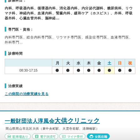
診療科目：
内科、呼吸器内科、循環器内科、消化器内科、内分泌代謝科、糖尿病科、リウ
マチ科、神経内科、血液内科、腎臓内科、緩和ケア（ホスピス）、外科、呼吸
器外科、心臓血管外科、脳神経…
専門医・資格：
内科専門医、総合内科専門医、リウマチ専門医、感染症専門医、血液専門医、
外科専門…
診療時間
月
火
水
木
金
土
日
祝
08:30-17:15
治療実績
この病院の治療実績を見る
大供クリニック
一般財団法人淳風会
岡山県岡山市北区大供（東中央町駅、大雲寺前駅、清輝橋駅）
駐車場あり
電子決済可
マイナ受付
女医在籍