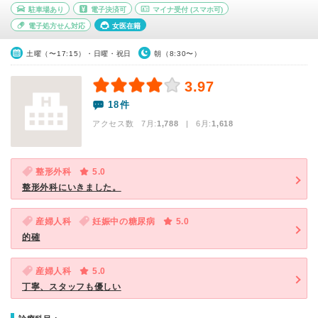
駐車場あり
電子決済可
マイナ受付
(スマホ可)
電子処方せん対応
女医在籍
土曜（〜17:15）・日曜・祝日
朝（8:30〜）
3.97
18件
アクセス数 7月:
1,788
| 6月:
1,618
整形外科
5.0
整形外科にいきました。
産婦人科
妊娠中の糖尿病
5.0
的確
産婦人科
5.0
丁寧、スタッフも優しい