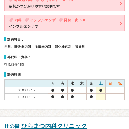
呼吸器内科
咳（セキ）
5.0
親切かつ分かりやすい説明です
内科
インフルエンザ
発熱
5.0
インフルエンザで
診療科目：
内科、呼吸器内科、循環器内科、消化器内科、胃腸科
専門医・資格：
呼吸器専門医
診療時間
月
火
水
木
金
土
日
祝
09:00-12:15
15:30-18:15
ひらまつ内科クリニック
杜の街