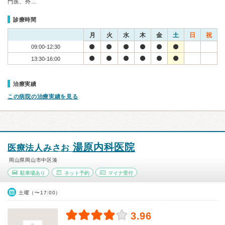
門医、外…
診療時間
月
火
水
木
金
土
日
祝
09:00-12:30
13:30-16:00
治療実績
この病院の治療実績を見る
湯原内科医院
医療法人みさお
岡山県岡山市中区湊
駐車場あり
ネット予約
マイナ受付
土曜（〜17:00）
3.96