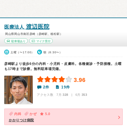
渡辺医院
医療法人
岡山県岡山市南区彦崎（彦崎駅、植松駅）
駐車場あり
マイナ受付
土曜（〜17:00）
朝（8:30〜）
彦崎駅より徒歩6分の内科・小児科・皮膚科。各種健診・予防接種。土曜
も17時まで診療。無料駐車場完備。
3.96
2件
19件
アクセス数 7月:
328
| 6月:
353
内科
かぜ
5.0
かかりつけ病院