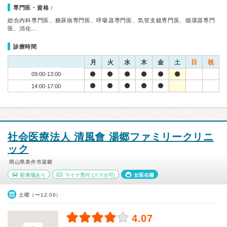
専門医・資格：
総合内科専門医、糖尿病専門医、呼吸器専門医、気管支鏡専門医、循環器専門
医、消化…
診療時間
月
火
水
木
金
土
日
祝
09:00-13:00
14:00-17:00
社会医療法人 清風會 湯郷ファミリークリニ
ック
岡山県美作市湯郷
駐車場あり
マイナ受付
(スマホ可)
女医在籍
土曜（〜12:00）
4.07