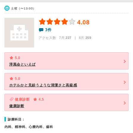
土曜（〜13:00）
4.08
3件
アクセス数 7月:
227
| 6月:
259
5.0
淳風会といえば
5.0
ホテルかと見紛うような清潔さと高級感
健康診断
4.5
健康診断
診療科目：
内科、精神科、心療内科、歯科