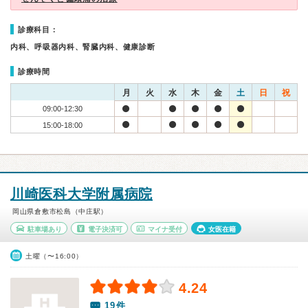
診療科目：
内科、呼吸器内科、腎臓内科、健康診断
診療時間
月
火
水
木
金
土
日
祝
09:00-12:30
15:00-18:00
川崎医科大学附属病院
岡山県倉敷市松島（中庄駅）
駐車場あり
電子決済可
マイナ受付
女医在籍
土曜（〜16:00）
4.24
19件