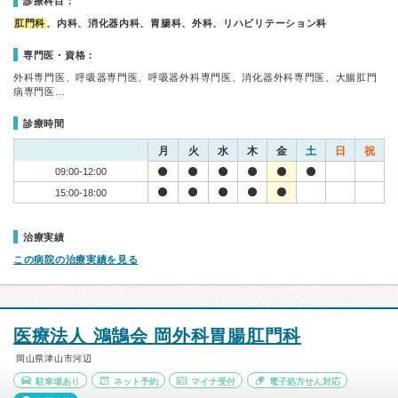
診療科目：
肛門科
、内科、消化器内科、胃腸科、外科、リハビリテーション科
専門医・資格：
外科専門医、呼吸器専門医、呼吸器外科専門医、消化器外科専門医、大腸肛門
病専門医…
診療時間
月
火
水
木
金
土
日
祝
09:00-12:00
15:00-18:00
治療実績
この病院の治療実績を見る
医療法人 鴻鵠会 岡外科胃腸肛門科
岡山県津山市河辺
駐車場あり
ネット予約
マイナ受付
電子処方せん対応