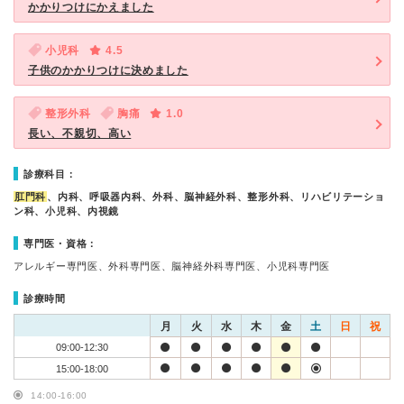
かかりつけにかえました
小児科
4.5
子供のかかりつけに決めました
整形外科
胸痛
1.0
長い、不親切、高い
診療科目：
肛門科
、内科、呼吸器内科、外科、脳神経外科、整形外科、リハビリテーショ
ン科、小児科、内視鏡
専門医・資格：
アレルギー専門医、外科専門医、脳神経外科専門医、小児科専門医
診療時間
月
火
水
木
金
土
日
祝
09:00-12:30
15:00-18:00
14:00-16:00