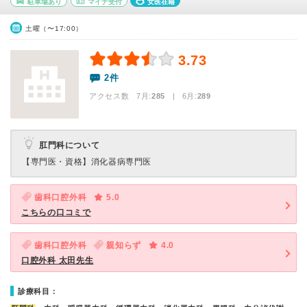
駐車場あり
マイナ受付
女医在籍
土曜（〜17:00）
3.73
2件
アクセス数 7月:
285
| 6月:
289
肛門科について
【専門医・資格】
消化器病専門医
歯科口腔外科
5.0
こちらの口コミで
歯科口腔外科
親知らず
4.0
口腔外科 太田先生
診療科目：