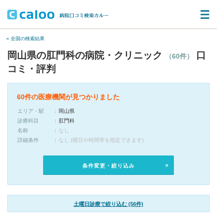
« 全国の検索結果
岡山県の肛門科の病院・クリニック
口
（60件）
コミ・評判
60件の医療機関が見つかりました
エリア・駅
岡山県
診療科目
肛門科
名称
なし
詳細条件
なし (曜日や時間帯を指定できます)
条件変更・絞り込み
土曜日診療で絞り込む (56件)