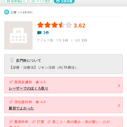
駐車場あり
マイナ受付
女医在籍
土曜（〜18:00）
3.62
3件
アクセス数 7月:
143
| 6月:
125
肛門科について
【診療・治療法】
ジオン注射（ALTA療法）
美容皮膚科
4.5
レーザーでのほくろ取り
消化器外科
4.0
親切でよかった
整形外科
打撲
肩こり・肩の痛み・首が痛い・けが