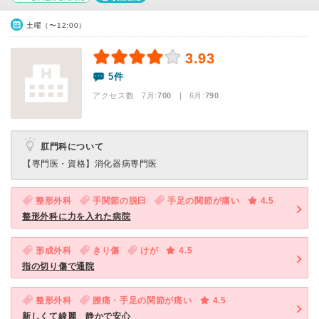
土曜（〜12:00）
3.93
5件
アクセス数 7月:
700
| 6月:
790
肛門科について
【専門医・資格】
消化器病専門医
整形外科
手関節の脱臼
手足の関節が痛い
4.5
整形外科に力を入れた病院
形成外科
きり傷
けが
4.5
指の切り傷で通院
整形外科
腰痛・手足の関節が痛い
4.5
新しくて綺麗 静かで安心