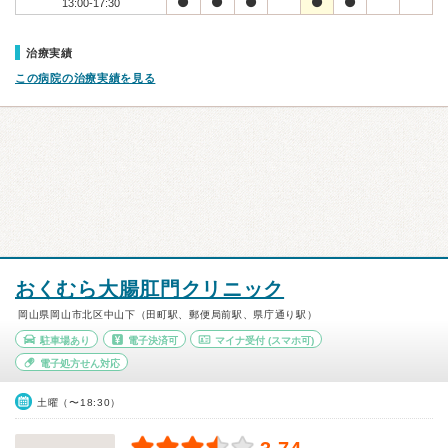
13:00-17:30
治療実績
この病院の治療実績を見る
おくむら大腸肛門クリニック
岡山県岡山市北区中山下（田町駅、郵便局前駅、県庁通り駅）
駐車場あり
電子決済可
マイナ受付
(スマホ可)
電子処方せん対応
土曜（〜18:30）