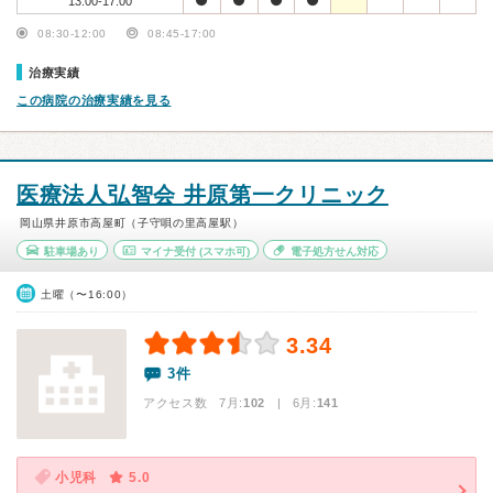
13:00-17:00
08:30-12:00
08:45-17:00
治療実績
この病院の治療実績を見る
医療法人弘智会 井原第一クリニック
岡山県井原市高屋町（子守唄の里高屋駅）
駐車場あり
マイナ受付
(スマホ可)
電子処方せん対応
土曜（〜16:00）
3.34
3件
アクセス数 7月:
102
| 6月:
141
小児科
5.0