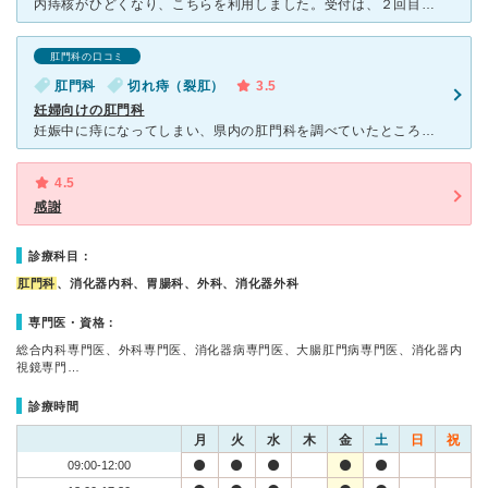
内痔核がひどくなり、こちらを利用しました。受付は、２回目以降は診察券を通しスムーズにできるように工夫されていました。駐車場は無料ですが、入院時には所定の料金が必要でした。一泊二日の入院でしたが、看護師
肛門科の口コミ
肛門科
切れ痔（裂肛）
3.5
妊婦向けの肛門科
妊娠中に痔になってしまい、県内の肛門科を調べていたところ、インターネットで「妊婦向けの痔の治療について」を丁寧に掲載されていたのでここにかかりました。 外観は白を基調とした少し大きめの建物で駐車場も
4.5
感謝
診療科目：
肛門科
、消化器内科、胃腸科、外科、消化器外科
専門医・資格：
総合内科専門医、外科専門医、消化器病専門医、大腸肛門病専門医、消化器内
視鏡専門…
診療時間
月
火
水
木
金
土
日
祝
09:00-12:00