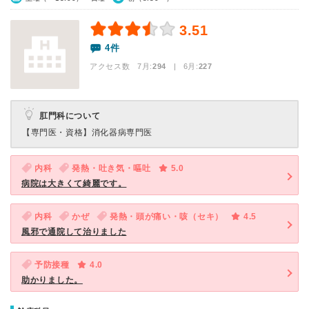
3.51
4件
アクセス数 7月:
294
| 6月:
227
肛門科について
【専門医・資格】
消化器病専門医
内科
発熱・吐き気・嘔吐
5.0
病院は大きくて綺麗です。
内科
かぜ
発熱・頭が痛い・咳（セキ）
4.5
風邪で通院して治りました
予防接種
4.0
助かりました。