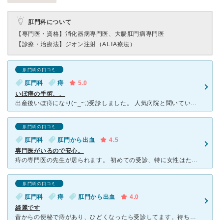
肛門科について
【専門医・資格】
消化器病専門医、大腸肛門病専門医
【診療・治療法】
ジオン注射（ALTA療法）
肛門科の口コミ
肛門科
痔
5.0
いぼ痔の手術、、
出産後いぼ痔になり(~_~;)受診しました。 人気病院と聞いていましたが待ち時間が長かったです。。看護婦さん、先生共々優しかったです！ 私の場合、痛みがあったので、切った方が早いよ！とお勧めされ、
肛門科の口コミ
肛門科
肛門から出血
4.5
専門医がいるので安心。
痔の専門医の先生が居られます。 初めての受診、特に女性はためらうかと思いますが、意外と女性の患者さんが多くて驚きました。日によっては男女比は半々。 診察も恥ずかしさが軽減するよう、バスタオルをかけ
肛門科の口コミ
肛門科
痔
肛門から出血
4.0
綺麗です
昔からの便秘で痔があり、ひどくなったら受診してます。待ち時間はありますが、受付時に番号札をもらい携帯で現在の順番を確認できます。近くにコンビニやお店もあるので出ることも可能です。 先生も、男性ですが