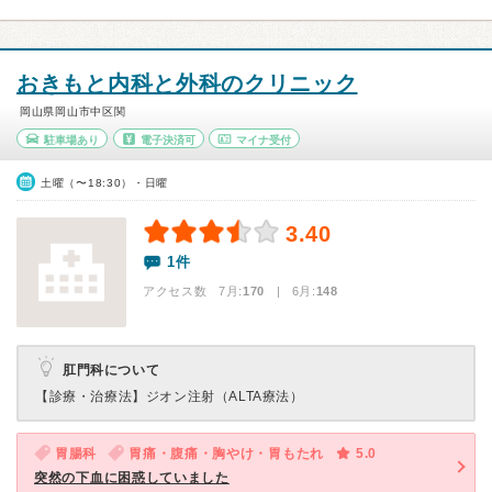
おきもと内科と外科のクリニック
岡山県岡山市中区関
駐車場あり
電子決済可
マイナ受付
土曜（〜18:30）・日曜
3.40
1件
アクセス数 7月:
170
| 6月:
148
肛門科について
【診療・治療法】
ジオン注射（ALTA療法）
胃腸科
胃痛・腹痛・胸やけ・胃もたれ
5.0
突然の下血に困惑していました