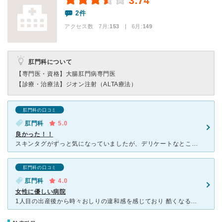
3.74
2件
アクセス数 7月:
153
| 6月:
149
肛門科について
【専門医・資格】
大腸肛門病専門医
【診療・治療法】
ジオン注射（ALTA療法）
肛門科の口コミ
肛門科
5.0
良かった！！
スキンタグがずっと気になっていましたが、デリケートなところなので、なかなか行動にうつせずにいましたが、いい病院があったらとネットで調べて行きました。女性のことを本当に気遣ってくれ、みなさんが優しいこと
肛門科の口コミ
肛門科
4.0
女性に優しい病院
1人目の出産後から時々おしりの違和感を感じており 酷くなる前にと思い、２人目を妊娠中に受診しました。 肛門科を受診するのは初めてで、少し恥ずかしい気持ちで 緊張していたのですが看護師さんも先生も