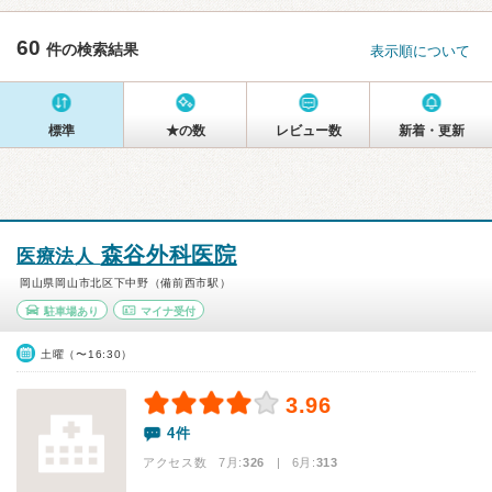
60
件の検索結果
表示順について
標準
★の数
レビュー数
新着・更新
森谷外科医院
医療法人
岡山県岡山市北区下中野（備前西市駅）
駐車場あり
マイナ受付
土曜（〜16:30）
3.96
4件
アクセス数 7月:
326
| 6月:
313