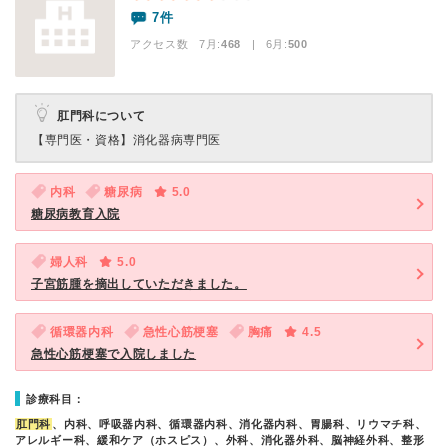
7件
アクセス数 7月:
468
| 6月:
500
肛門科について
【専門医・資格】
消化器病専門医
内科
糖尿病
5.0
糖尿病教育入院
婦人科
5.0
子宮筋腫を摘出していただきました。
循環器内科
急性心筋梗塞
胸痛
4.5
急性心筋梗塞で入院しました
診療科目：
肛門科
、内科、呼吸器内科、循環器内科、消化器内科、胃腸科、リウマチ科、
アレルギー科、緩和ケア（ホスピス）、外科、消化器外科、脳神経外科、整形