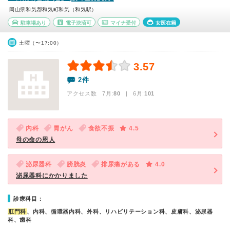
岡山県和気郡和気町和気（和気駅）
駐車場あり
電子決済可
マイナ受付
女医在籍
土曜（〜17:00）
3.57
2件
アクセス数 7月:
80
| 6月:
101
内科
胃がん
食欲不振
4.5
母の命の恩人
泌尿器科
膀胱炎
排尿痛がある
4.0
泌尿器科にかかりました
診療科目：
肛門科
、内科、循環器内科、外科、リハビリテーション科、皮膚科、泌尿器
科、歯科