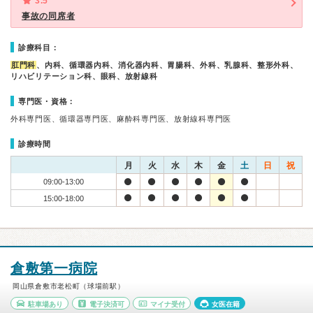
3.5
事故の同席者
診療科目：
肛門科
、内科、循環器内科、消化器内科、胃腸科、外科、乳腺科、整形外科、
リハビリテーション科、眼科、放射線科
専門医・資格：
外科専門医、循環器専門医、麻酔科専門医、放射線科専門医
診療時間
月
火
水
木
金
土
日
祝
09:00-13:00
15:00-18:00
倉敷第一病院
岡山県倉敷市老松町（球場前駅）
駐車場あり
電子決済可
マイナ受付
女医在籍