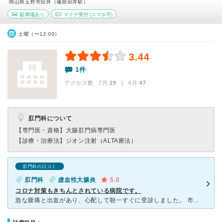
岡山県玉野市田井（備前田井駅）
駐車場あり
マイナ受付
(スマホ可)
土曜（〜12:00）
3.44
1件
アクセス数 7月:
29
| 6月:
47
肛門科について
【専門医・資格】
大腸肛門病専門医
【診療・治療法】
ジオン注射（ALTA療法）
肛門科の口コミ
肛門科
虚血性大腸炎
5.0
コロナ対策もきちんとされている病院です。
急な腹痛と出血があり、心配して朝一すぐに受診しました。 市内に肛門科が2〜3件ほどしかない為、予約せず行けるこちらの病院にかかりました。 患者さんは次々くるもののスムーズに診察を受けられました。