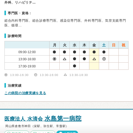
外科、リハビリテ…
専門医・資格：
総合内科専門医、総合診療専門医、感染症専門医、外科専門医、気管支鏡専門
医、循環…
診療時間
月
火
水
木
金
土
日
祝
09:00-12:00
13:00-16:00
17:00-19:00
13:00-16:30
13:30-16:00
13:30-18:30
治療実績
この病院の治療実績を見る
水島第一病院
医療法人 水清会
岡山県倉敷市神田（栄駅、弥生駅、常盤駅）