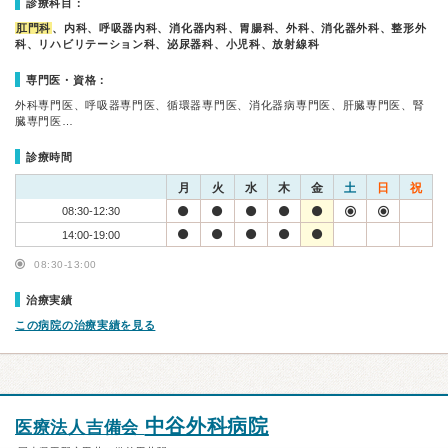
診療科目：
肛門科
、内科、呼吸器内科、消化器内科、胃腸科、外科、消化器外科、整形外
科、リハビリテーション科、泌尿器科、小児科、放射線科
専門医・資格：
外科専門医、呼吸器専門医、循環器専門医、消化器病専門医、肝臓専門医、腎
臓専門医…
診療時間
月
火
水
木
金
土
日
祝
08:30-12:30
14:00-19:00
08:30-13:00
治療実績
この病院の治療実績を見る
中谷外科病院
医療法人吉備会