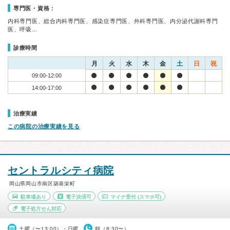
専門医・資格：
内科専門医、総合内科専門医、感染症専門医、外科専門医、内分泌代謝科専門
医、呼吸…
診療時間
月
火
水
木
金
土
日
祝
09:00-12:00
14:00-17:00
治療実績
この病院の治療実績を見る
セントラルシティ病院
岡山県岡山市南区築港栄町
駐車場あり
電子決済可
マイナ受付
(スマホ可)
電子処方せん対応
土曜（〜13:00）・日曜
朝（8:30〜）