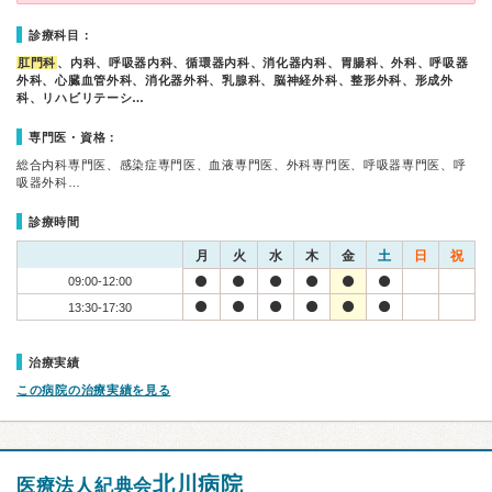
診療科目：
肛門科
、内科、呼吸器内科、循環器内科、消化器内科、胃腸科、外科、呼吸器
外科、心臓血管外科、消化器外科、乳腺科、脳神経外科、整形外科、形成外
科、リハビリテーシ…
専門医・資格：
総合内科専門医、感染症専門医、血液専門医、外科専門医、呼吸器専門医、呼
吸器外科…
診療時間
月
火
水
木
金
土
日
祝
09:00-12:00
13:30-17:30
治療実績
この病院の治療実績を見る
北川病院
医療法人紀典会