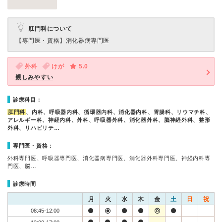
肛門科について
【専門医・資格】
消化器病専門医
外科
けが
5.0
親しみやすい
診療科目：
肛門科
、内科、呼吸器内科、循環器内科、消化器内科、胃腸科、リウマチ科、
アレルギー科、神経内科、外科、呼吸器外科、消化器外科、脳神経外科、整形
外科、リハビリテ…
専門医・資格：
外科専門医、呼吸器専門医、消化器病専門医、消化器外科専門医、神経内科専
門医、脳…
診療時間
月
火
水
木
金
土
日
祝
08:45-12:00