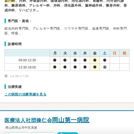
肛門科
、内科、呼吸器内科、循環器内科、消化器内科、胃腸科、内分泌代謝
科、糖尿病科、アレルギー科、外科、消化器外科、脳神経外科、整形外科、形
成外科、リハビリテ…
専門医・資格：
総合内科専門医、アレルギー専門医、リウマチ専門医、血液専門医、外科専門
医、呼吸…
診療時間
月
火
水
木
金
土
日
祝
09:00-12:30
13:30-18:00
14:00-17:00
治療実績
この病院の治療実績を見る
岡山第一病院
医療法人社団操仁会
岡山県岡山市中区高屋