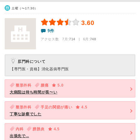
土曜（〜17:30）
3.60
9件
アクセス数 7月:
714
| 6月:
748
肛門科について
【専門医・資格】
消化器病専門医
整形外科
腰痛
5.0
大病院は待ち時間が長〜い
整形外科
手足の関節が痛い
4.5
丁寧な診察でした
内科
膀胱炎
4.5
出張先で...