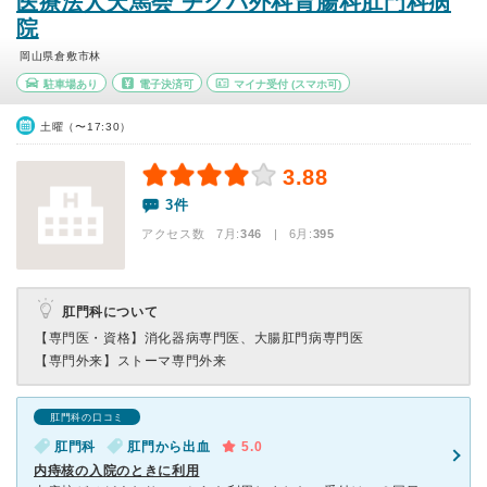
医療法人天馬会 チクバ外科胃腸科肛門科病
院
岡山県倉敷市林
駐車場あり
電子決済可
マイナ受付
(スマホ可)
土曜（〜17:30）
3.88
3件
アクセス数 7月:
346
| 6月:
395
肛門科について
【専門医・資格】
消化器病専門医、大腸肛門病専門医
【専門外来】
ストーマ専門外来
肛門科の口コミ
肛門科
肛門から出血
5.0
内痔核の入院のときに利用