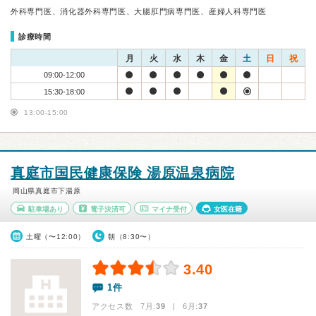
外科専門医、消化器外科専門医、大腸肛門病専門医、産婦人科専門医
診療時間
月
火
水
木
金
土
日
祝
09:00-12:00
15:30-18:00
13:00-15:00
真庭市国民健康保険 湯原温泉病院
岡山県真庭市下湯原
駐車場あり
電子決済可
マイナ受付
女医在籍
土曜（〜12:00）
朝（8:30〜）
3.40
1件
アクセス数 7月:
39
| 6月:
37