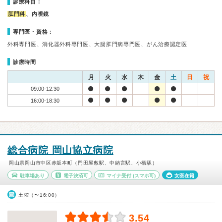
診療科目：
肛門科
、内視鏡
専門医・資格：
外科専門医、消化器外科専門医、大腸肛門病専門医、がん治療認定医
診療時間
月
火
水
木
金
土
日
祝
09:00-12:30
16:00-18:30
総合病院 岡山協立病院
岡山県岡山市中区赤坂本町（門田屋敷駅、中納言駅、小橋駅）
駐車場あり
電子決済可
マイナ受付
(スマホ可)
女医在籍
土曜（〜16:00）
3.54