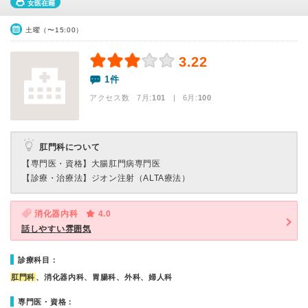
女医在籍
土曜（〜15:00）
3.22
1件
アクセス数 7月:
101
| 6月:
100
肛門科について
【専門医・資格】
大腸肛門病専門医
【診療・治療法】
ジオン注射（ALTA療法）
消化器内科
4.0
話しやすい雰囲気
診療科目：
肛門科
、消化器内科、胃腸科、外科、婦人科
専門医・資格：