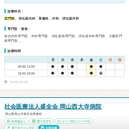
診療科目：
肛門科
、消化器内科、胃腸科、外科、消化器外科
専門医・資格：
総合内科専門医、外科専門医、消化器病専門医、消化器外科専門医、大腸肛門
病専門医…
診療時間
月
火
水
木
金
土
日
祝
09:00-12:00
16:00-18:00
14:30-16:30
社会医療法人盛全会 岡山西大寺病院
岡山県岡山市東区金岡東町
駐車場あり
電子決済可
マイナ受付
(スマホ可)
電子処方せん対応
女医在籍