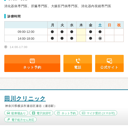
消化器病専門医、肝臓専門医、大腸肛門病専門医、消化器内視鏡専門医
診療時間
月
火
水
木
金
土
日
祝
09:00-12:00
14:00-18:00
14:00-17:00
ネット予約
電話
公式サイト
田川クリニック
神奈川県横浜市瀬谷区瀬谷（瀬谷駅）
駐車場あり
電子決済可
ネット予約
マイナ受付
(スマホ可)
電子処方せん対応