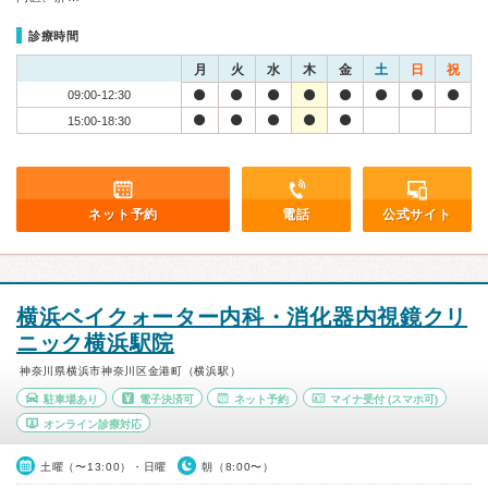
診療時間
月
火
水
木
金
土
日
祝
09:00-12:30
15:00-18:30
ネット予約
電話
公式サイト
横浜ベイクォーター内科・消化器内視鏡クリ
ニック横浜駅院
神奈川県横浜市神奈川区金港町（横浜駅）
駐車場あり
電子決済可
ネット予約
マイナ受付
(スマホ可)
オンライン診療対応
土曜（〜13:00）・日曜
朝（8:00〜）