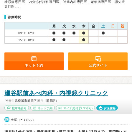
糖尿病専門医、内分泌代謝科専門医、神経内科専門医、老年病専門医、認知症
専門医、…
診療時間
月
火
水
木
金
土
日
祝
09:00-12:00
15:00-18:00
ネット予約
公式サイト
瀬谷駅前あべ内科・内視鏡クリニック
神奈川県横浜市瀬谷区瀬谷（瀬谷駅）
駐車場あり
ネット予約
マイナ受付
(スマホ可)
女医在籍
土曜（〜17:00）
瀬谷駅1分の内科・消化器内科・肛門内科。土曜も17時まで。専門医・女