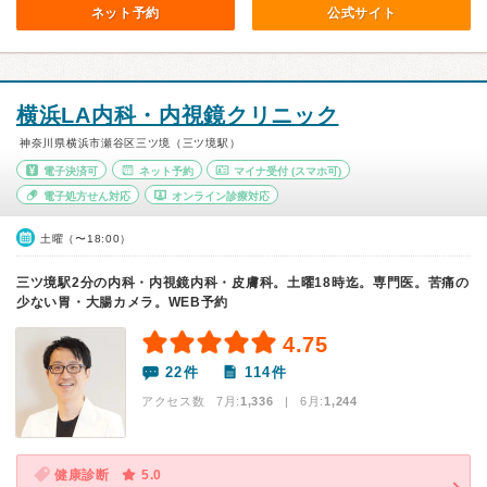
ネット予約
公式サイト
横浜LA内科・内視鏡クリニック
神奈川県横浜市瀬谷区三ツ境（三ツ境駅）
電子決済可
ネット予約
マイナ受付
(スマホ可)
電子処方せん対応
オンライン診療対応
土曜（〜18:00）
三ツ境駅2分の内科・内視鏡内科・皮膚科。土曜18時迄。専門医。苦痛の
少ない胃・大腸カメラ。WEB予約
4.75
22件
114件
アクセス数 7月:
1,336
| 6月:
1,244
健康診断
5.0