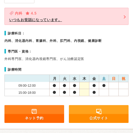
内科
4.5
いつもお世話になっています。
診療科目：
内科、消化器内科、胃腸科、外科、肛門科、内視鏡、健康診断
専門医・資格：
外科専門医、消化器内視鏡専門医、がん治療認定医
診療時間
月
火
水
木
金
土
日
祝
09:00-12:00
15:00-18:00
ネット予約
公式サイト