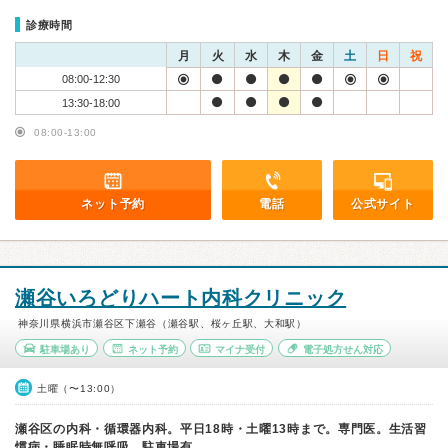
診療時間
月
火
水
木
金
土
日
祝
08:00-12:30
13:30-18:00
08:00-13:00
ネット予約
電話
公式サイト
瀬谷いろどりハート内科クリニック
神奈川県横浜市瀬谷区下瀬谷（瀬谷駅、桜ヶ丘駅、大和駅）
駐車場あり
ネット予約
マイナ受付
電子処方せん対応
土曜（〜13:00）
瀬谷区の内科・循環器内科。平日18時・土曜13時まで。専門医。生活習
慣病・睡眠時無呼吸。駐車場有。