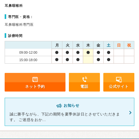
耳鼻咽喉科
専門医・資格：
耳鼻咽喉科専門医
診療時間
月
火
水
木
金
土
日
祝
09:00-12:00
15:00-18:00
ネット予約
電話
公式サイト
お知らせ
誠に勝手ながら、下記の期間を夏季休診日とさせていただきま
す。 ご迷惑をおか...