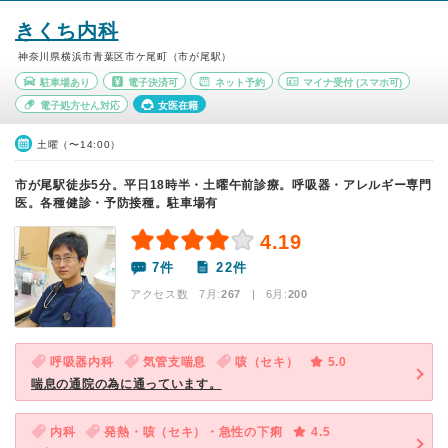
きくち内科
神奈川県横浜市青葉区市ケ尾町（市が尾駅）
駐車場あり
電子決済可
ネット予約
マイナ受付
(スマホ可)
電子処方せん対応
女医在籍
土曜（〜14:00）
市が尾駅徒歩5分。平日18時半・土曜午前診療。呼吸器・アレルギー専門
医。各種健診・予防接種。駐車場有
4.19
7件
22件
アクセス数 7月:
267
| 6月:
200
呼吸器内科
気管支喘息
咳（セキ）
5.0
喘息の通院の為に通っています。
内科
発熱・咳（セキ）・急性の下痢
4.5