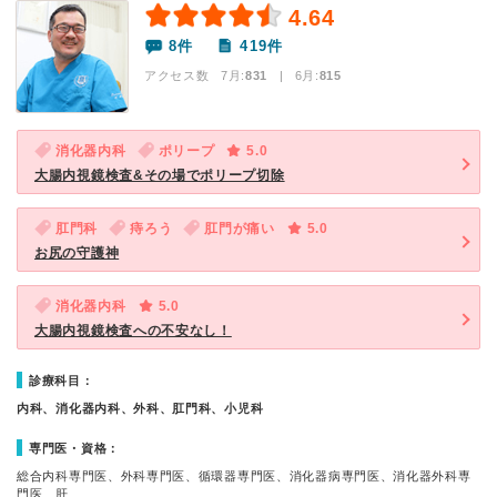
4.64
8件
419件
アクセス数 7月:
831
| 6月:
815
消化器内科
ポリープ
5.0
大腸内視鏡検査&その場でポリープ切除
肛門科
痔ろう
肛門が痛い
5.0
お尻の守護神
消化器内科
5.0
大腸内視鏡検査への不安なし！
診療科目：
内科、消化器内科、外科、肛門科、小児科
専門医・資格：
総合内科専門医、外科専門医、循環器専門医、消化器病専門医、消化器外科専
門医、肝…