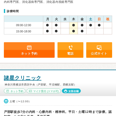
内科専門医、消化器病専門医、消化器内視鏡専門医
診療時間
月
火
水
木
金
土
日
祝
09:00-12:00
15:00-18:00
ネット予約
電話
公式サイト
諸星クリニック
神奈川県横浜市西区中央（戸部駅、平沼橋駅、西横浜駅）
ネット予約
マイナ受付
(スマホ可)
女医在籍
土曜（〜12:00）
戸部駅徒歩7分の内科・心療内科・精神科。平日・土曜12時まで診療。認