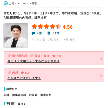
土曜（〜12:00）・日曜
吉野町駅3分。平日18時・土日12時まで。専門医在籍。迅速なCT検査。
AI技術搭載の内視鏡。駐車場有
4.56
2件
73件
アクセス数 7月:
373
| 6月:
334
消化器内科
胃痛・腹痛
5.0
胃カメラ大腸カメラするならオススメ
内科
5.0
かかりつけ医にします！
診療科目：
内科、消化器内科、内視鏡、健康診断
専門医・資格：