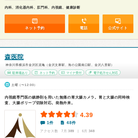
内科、消化器内科、肛門科、内視鏡、健康診断
ネット予約
電話
公式サイト
森医院
神奈川県横浜市金沢区泥亀（金沢文庫駅、海の公園南口駅、金沢八景駅）
駐車場あり
ネット予約
マイナ受付
電子処方せん対応
土曜（〜12:00）
内視鏡専門医の鎮静剤を用いた無痛の胃大腸カメラ。胃と大腸の同時検
査、大腸ポリープ切除対応。発熱外来。
4.39
1件
48件
アクセス数 7月:
389
| 6月:
348