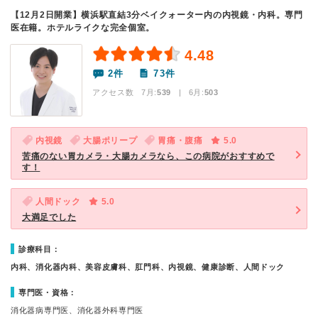
【12月2日開業】横浜駅直結3分ベイクォーター内の内視鏡・内科。専門
医在籍。ホテルライクな完全個室。
4.48
2件
73件
アクセス数 7月:
539
| 6月:
503
内視鏡
大腸ポリープ
胃痛・腹痛
5.0
苦痛のない胃カメラ・大腸カメラなら、この病院がおすすめで
す！
人間ドック
5.0
大満足でした
診療科目：
内科、消化器内科、美容皮膚科、肛門科、内視鏡、健康診断、人間ドック
専門医・資格：
消化器病専門医、消化器外科専門医