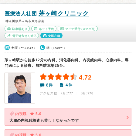
茅ヶ崎クリニック
医療法人社団
神奈川県茅ヶ崎市東海岸南
駐車場あり
ネット予約
マイナ受付
(スマホ可)
電子処方せん対応
女医在籍
土曜（〜11:45）
朝（8:45〜）
茅ヶ崎駅から徒歩12分の内科、消化器内科、内視鏡内科、心療内科。専
門医による診療。無料駐車場25台。
4.72
8件
4件
アクセス数 7月:
777
| 6月:
776
内視鏡
5.0
大腸の内視鏡検査も苦しくなかったです
内視鏡
5.0