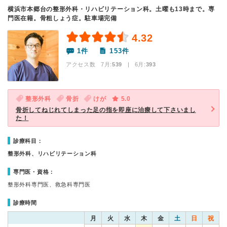
横浜市本郷台の整形外科・リハビリテーション科。土曜も13時まで。専
門医在籍。骨粗しょう症。駐車場完備
4.32
1件
153件
アクセス数 7月:
539
| 6月:
393
整形外科
骨折
けが
5.0
骨折してねじれてしまった足の指を即座に治療して下さいまし
た！
診療科目：
整形外科、リハビリテーション科
専門医・資格：
整形外科専門医、救急科専門医
診療時間
月
火
水
木
金
土
日
祝