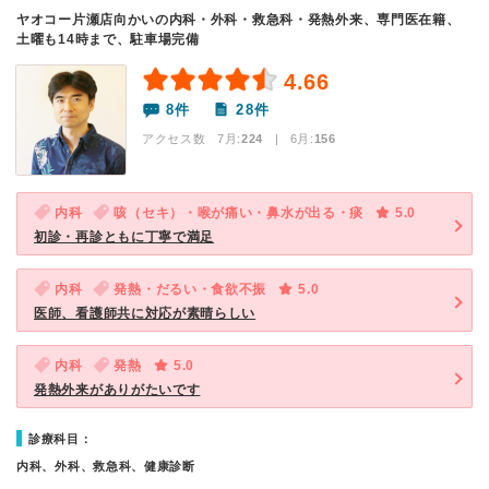
ヤオコー片瀬店向かいの内科・外科・救急科・発熱外来、専門医在籍、
土曜も14時まで、駐車場完備
4.66
8件
28件
アクセス数 7月:
224
| 6月:
156
内科
咳（セキ）・喉が痛い・鼻水が出る・痰
5.0
初診・再診ともに丁寧で満足
内科
発熱・だるい・食欲不振
5.0
医師、看護師共に対応が素晴らしい
内科
発熱
5.0
発熱外来がありがたいです
診療科目：
内科、外科、救急科、健康診断