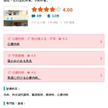
知症・もの忘れ外来。予約不要。
4.00
4件
12件
アクセス数 7月:
451
| 6月:
528
心療内科
気が滅入る・不安
4.5
心療内科
予防接種
4.5
温かみのある先生
心療内科
4.0
気楽に行ける心療内科。
診療科目：
内科、内分泌代謝科、糖尿病科、精神科、心療内科
専門医・資格：