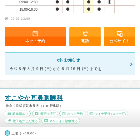
09:00-12:30
15:00-18:30
09:00-13:00
ネット予約
電話
公式サイト
お知らせ
令和 8 年 8 月 9 日 (日) から 8 月 16 日 (日) までを...
すこやか耳鼻咽喉科
神奈川県横須賀市長沢（YRP野比駅）
駐車場あり
電子決済可
ネット予約
マイナ受付
(スマホ可)
電子処方せん対応
オンライン診療対応
土曜（〜18:00）