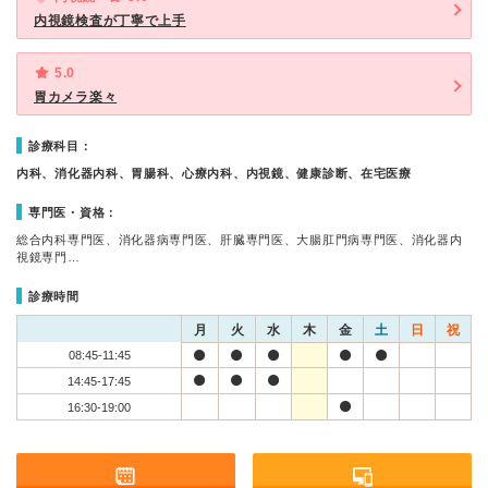
内視鏡検査が丁寧で上手
5.0
胃カメラ楽々
診療科目：
内科、消化器内科、胃腸科、心療内科、内視鏡、健康診断、在宅医療
専門医・資格：
総合内科専門医、消化器病専門医、肝臓専門医、大腸肛門病専門医、消化器内
視鏡専門…
診療時間
月
火
水
木
金
土
日
祝
08:45-11:45
14:45-17:45
16:30-19:00