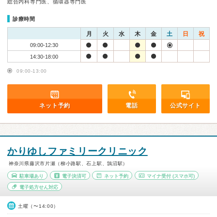
総合内科専門医、循環器専門医
診療時間
月
火
水
木
金
土
日
祝
09:00-12:30
14:30-18:00
09:00-13:00
ネット予約
電話
公式サイト
かりゆしファミリークリニック
神奈川県藤沢市片瀬（柳小路駅、石上駅、鵠沼駅）
駐車場あり
電子決済可
ネット予約
マイナ受付
(スマホ可)
電子処方せん対応
土曜（〜14:00）