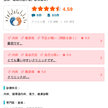
4.59
8件
80件
アクセス数 7月:
459
| 6月:
472
内科
糖尿病
手足が痛い（関節を除く）
5.0
親切です。
内科
高血圧症
血圧が高い
5.0
とても通いやすいクリニックです。
内科
糖尿病
5.0
クリニックが....
診療科目：
内科、循環器内科、漢方、健康診断
専門医・資格：