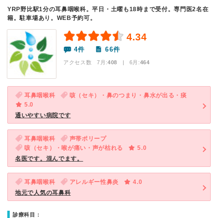
YRP野比駅1分の耳鼻咽喉科。平日・土曜も18時まで受付。専門医2名在
籍。駐車場あり。WEB予約可。
4.34
4件
66件
アクセス数 7月:
408
| 6月:
464
耳鼻咽喉科
咳（セキ）・鼻のつまり・鼻水が出る・痰
5.0
通いやすい病院です
耳鼻咽喉科
声帯ポリープ
咳（セキ）・喉が痛い・声が枯れる
5.0
名医です。混んでます。
耳鼻咽喉科
アレルギー性鼻炎
4.0
地元で人気の耳鼻科
診療科目：