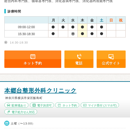
総合内科専門医、循環器専門医、消化器病専門医、消化器内視鏡専門医
診療時間
月
火
水
木
金
土
日
祝
09:00-12:00
15:30-18:30
14:30-18:30
ネット予約
電話
公式サイト
本郷台整形外科クリニック
神奈川県横浜市栄区飯島町
駐車場あり
電子決済可
ネット予約
マイナ受付
(スマホ可)
電子処方せん対応
土曜（〜13:00）