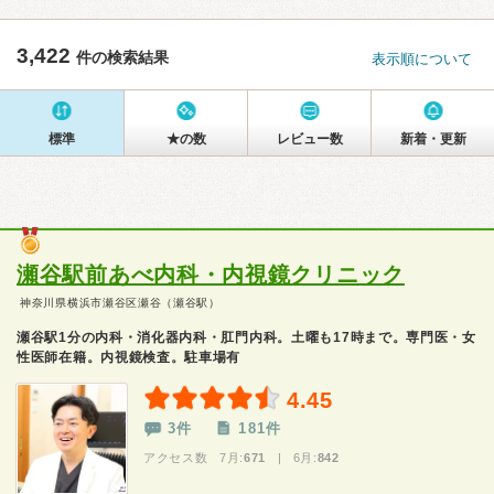
3,422
件の検索結果
表示順について
標準
★の数
レビュー数
新着・更新
瀬谷駅前あべ内科・内視鏡クリニック
神奈川県横浜市瀬谷区瀬谷（瀬谷駅）
瀬谷駅1分の内科・消化器内科・肛門内科。土曜も17時まで。専門医・女
性医師在籍。内視鏡検査。駐車場有
4.45
3件
181件
アクセス数 7月:
671
| 6月:
842