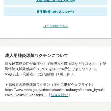
土曜日診療で絞り込む (3113件)
日曜日診療で絞り込む (264件)
口コミ検索はこちら
成人用肺炎球菌ワクチンについて
肺炎球菌感染症が重症化して髄膜炎や菌血症などをひきおこす侵
襲性肺炎球菌感染症（IPD）を50-80%予防できるワクチン。
65歳以上（高齢者）は定期接種（1回）あり。
▼高齢者の肺炎球菌ワクチン（厚生労働省ウェブサイト）
https://www.mhlw.go.jp/stf/seisakunitsuite/bunya/kenkou_iryou/k
enkou/kekkaku-kansens… 【
続きを読む
】