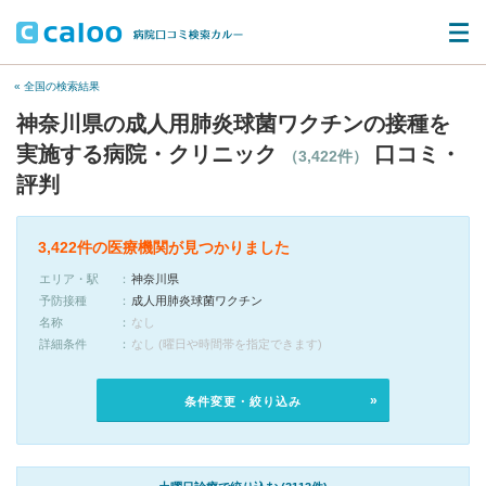
« 全国の検索結果
神奈川県の成人用肺炎球菌ワクチンの接種を
実施する病院・クリニック
口コミ・
（3,422件）
評判
3,422件の医療機関が見つかりました
エリア・駅
神奈川県
予防接種
成人用肺炎球菌ワクチン
名称
なし
詳細条件
なし (曜日や時間帯を指定できます)
条件変更・絞り込み