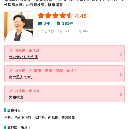
性医師在籍。内視鏡検査。駐車場有
4.45
3件
181件
アクセス数 7月:
671
| 6月:
842
内視鏡
5.0
サバサバした先生
内視鏡
胃痛・腹痛・便秘
5.0
命の恩人です。
内視鏡
4.0
大腸検査
診療科目：
内科、消化器内科、肛門科、内視鏡、健康診断
専門医・資格：