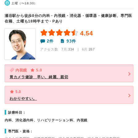
土曜（〜18:30）
瀬谷駅から徒歩8分の内科・内視鏡・消化器・循環器・健康診断、専門医
在籍、土曜も18時半まで・Pあり
4.54
2件
93件
アクセス数 7月:
334
| 6月:
267
内視鏡
5.0
胃カメラ健診 早い、綺麗、親切
5.0
わかりやすい。
診療科目：
内科、消化器内科、リハビリテーション科、内視鏡
専門医・資格：