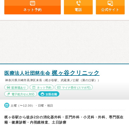
ネット予約
電話
公式サイト
梶ヶ谷クリニック
医療法人社団慈生会
神奈川県川崎市高津区末長（梶が谷駅、武蔵溝ノ口駅（溝の口駅））
駐車場あり
ネット予約
マイナ受付
(スマホ可)
電子処方せん対応
女医在籍
土曜（〜12:30）・日曜・祝日
梶ヶ谷駅から徒歩2分の消化器外科・肛門外科・小児科・外科、専門医在
籍・健康診断・内視鏡検査、土日診療