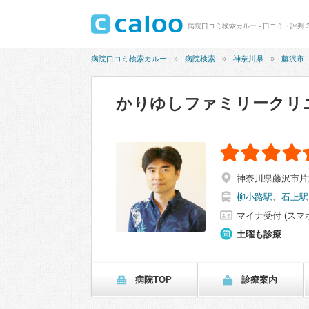
病院口コミ検索カルー - 口コミ・評判 
病院口コミ検索カルー
病院検索
神奈川県
藤沢市
かりゆしファミリークリ
神奈川県藤沢市片瀬
柳小路駅
、
石上駅
マイナ受付 (スマ
土曜も診療
病院TOP
診療案内