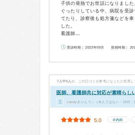
子供の発熱でお世話になりました
ぐったりしている中、病院を受診
てたり、診察後も処方箋などを車
した。
看護師...
受診時期： 2023年09月
投稿時期： 20
7人中6人
が、この口コミが参考になったと投票し
医師、看護師共に対応が素晴らし
candyきゃんでぃ（本人ではない・10代
5.0
内科