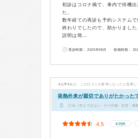
初診はコロナ禍で、車内で待機出
た。
数年経ての再診も予約システムで
終わりでしたので、助かりました
説明は簡...
受診時期： 2025年08月
投稿時期： 20
4人中4人
が、この口コミが参考になったと投票し
発熱外来が親切でありがたかった
ひめ（本人ではない・5〜10歳・女性・掲
4.5
内科