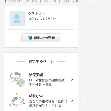
アクセス数 7月：
224
| 6月：
156
| 年間：
2,944
ゲスト
さん
ログインしてください
新規ユーザ登録
おすすめページ
治療実績
DPC対象病院の治療実績・
手術件数を掲載！
歯科Q&A
あなたの歯の悩み・疑問に
歯科医が答えてくれる！