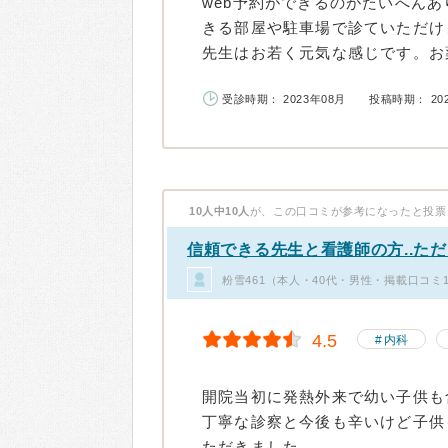
web予約ができるのがたいへん
きる部屋や駐車場で診ていただけ
先生はお若く元気な感じです。お薬
受診時期： 2023年08月
投稿時期： 20
10人中10人
が、この口コミが参考になったと投票
信頼できる先生と看護師の方..ただ1
粉雪461（本人・40代・男性・掲載口コミ
4.5
内科
開院当初に発熱外来で幼い子供も
丁寧な診察と今後も辛いけど子供
ただきました。