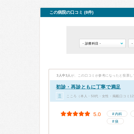
この病院の口コミ (8件)
3人中3人
が、この口コミが参考になったと投票し
初診・再診ともに丁寧で満足
こころ（本人・50代・女性・掲載口コミ1
5.0
内科
痰