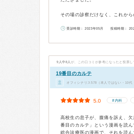
その場の診察だけなく、これからの.
受診時期： 2023年05月
投稿時期： 20
9人中8人
が、この口コミが参考になったと投票し
19番目のカルテ
オフィシナリス578（本人ではない・10
5.0
内科
高校生の息子が、腹痛を訴え、欠
番目のカルテ」という漫画を読ん
総合診療医の漫画で、それを読ん