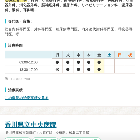
心臓血管外科
、内科、呼吸器内科、循環器内科、消化器内科、神経内科、呼吸
器外科、消化器外科、脳神経外科、整形外科、リハビリテーション科、泌尿器
科、眼科、耳鼻咽…
専門医・資格：
総合内科専門医、外科専門医、糖尿病専門医、内分泌代謝科専門医、呼吸器専
門医、呼…
診療時間
月
火
水
木
金
土
日
祝
09:00-12:00
13:30-17:00
13:00-17:00
治療実績
この病院の治療実績を見る
香川県立中央病院
香川県高松市朝日町（片原町駅、今橋駅、松島二丁目駅）