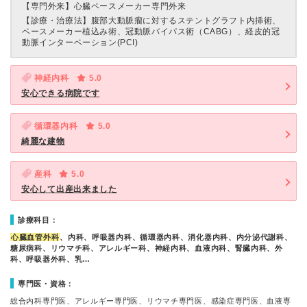
【専門外来】
心臓ペースメーカー専門外来
【診療・治療法】
腹部大動脈瘤に対するステントグラフト内挿術、
ペースメーカー植込み術、冠動脈バイパス術（CABG）、経皮的冠
動脈インターベーション(PCI)
神経内科
5.0
安心できる病院です
循環器内科
5.0
綺麗な建物
産科
5.0
安心して出産出来ました
診療科目：
心臓血管外科
、内科、呼吸器内科、循環器内科、消化器内科、内分泌代謝科、
糖尿病科、リウマチ科、アレルギー科、神経内科、血液内科、腎臓内科、外
科、呼吸器外科、乳…
専門医・資格：
総合内科専門医、アレルギー専門医、リウマチ専門医、感染症専門医、血液専