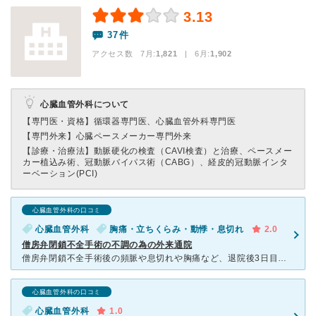
3.13
37件
アクセス数 7月:
1,821
| 6月:
1,902
心臓血管外科について
【専門医・資格】
循環器専門医、心臓血管外科専門医
【専門外来】
心臓ペースメーカー専門外来
【診療・治療法】
動脈硬化の検査（CAVI検査）と治療、ペースメー
カー植込み術、冠動脈バイパス術（CABG）、経皮的冠動脈インタ
ーベーション(PCI)
心臓血管外科の口コミ
心臓血管外科
胸痛・立ちくらみ・動悸・息切れ
2.0
僧房弁閉鎖不全手術の不調の為の外来通院
僧房弁閉鎖不全手術後の頻脈や息切れや胸痛など、退院後3日目から不調の為に度々外来で通院。手術の執刀医が外来です。早く退院する様に言われ退院したものの、やはり早過ぎた退院だと後悔する日々です。なかなか外
心臓血管外科の口コミ
心臓血管外科
1.0