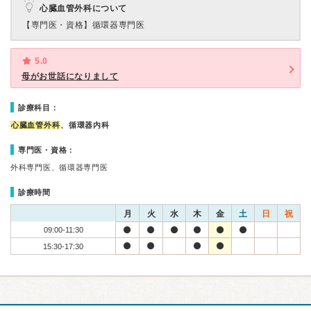
心臓血管外科について
【専門医・資格】
循環器専門医
5.0
母がお世話になりまして
診療科目：
心臓血管外科
、循環器内科
専門医・資格：
外科専門医、循環器専門医
診療時間
月
火
水
木
金
土
日
祝
09:00-11:30
15:30-17:30