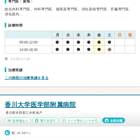
専門医・資格：
総合内科専門医、外科専門医、循環器専門医、消化器病専門医、肝臓専門医、
消化器内…
診療時間
月
火
水
木
金
土
日
祝
09:00-12:00
14:00-18:30
14:00-17:30
治療実績
この病院の治療実績を見る
香川大学医学部附属病院
香川県木田郡三木町池戸
駐車場あり
電子決済可
マイナ受付
(スマホ可)
女医在籍
朝（8:30〜）