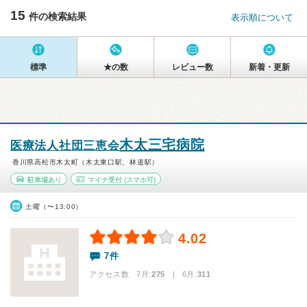
15
件の検索結果
表示順について
標準
★の数
レビュー数
新着・更新
木太三宅病院
医療法人社団三恵会
香川県高松市木太町（木太東口駅、林道駅）
駐車場あり
マイナ受付
(スマホ可)
土曜（〜13:00）
4.02
7件
アクセス数 7月:
275
| 6月:
311