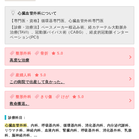
心臓血管外科について
【専門医・資格】
循環器専門医、心臓血管外科専門医
【診療・治療法】
ペースメーカー植込み術、経カテーテル大動脈弁
治療(TAVI）、冠動脈バイパス術（CABG）、経皮的冠動脈インター
ベーション(PCI)
整形外科
骨折
5.0
高度な治療
産婦人科
5.0
この病院で出産して良かった。
整形外科
きり傷
けが
5.0
救命搬送。
診療科目：
心臓血管外科
、内科、呼吸器内科、循環器内科、消化器内科、内分泌代謝科、
リウマチ科、神経内科、血液内科、腎臓内科、呼吸器外科、消化器外科、乳腺
科、脳神経外科、…