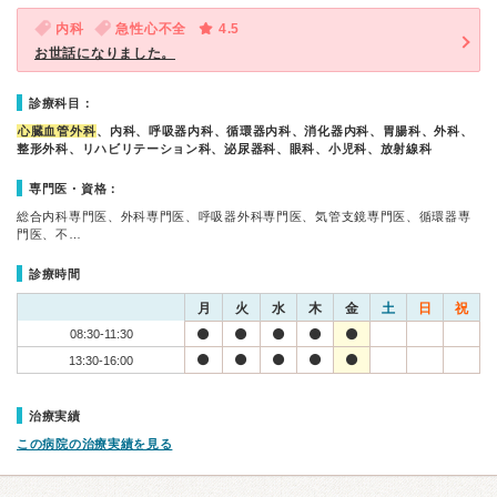
内科
急性心不全
4.5
お世話になりました。
診療科目：
心臓血管外科
、内科、呼吸器内科、循環器内科、消化器内科、胃腸科、外科、
整形外科、リハビリテーション科、泌尿器科、眼科、小児科、放射線科
専門医・資格：
総合内科専門医、外科専門医、呼吸器外科専門医、気管支鏡専門医、循環器専
門医、不…
診療時間
月
火
水
木
金
土
日
祝
08:30-11:30
13:30-16:00
治療実績
この病院の治療実績を見る