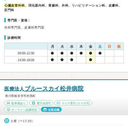
心臓血管外科
、消化器内科、胃腸科、外科、リハビリテーション科、皮膚科、
肛門科
専門医・資格：
外科専門医、皮膚科専門医
診療時間
月
火
水
木
金
土
日
祝
09:00-12:30
14:00-18:00
ブルースカイ松井病院
医療法人
香川県観音寺市村黒町
駐車場あり
電子決済可
マイナ受付
(スマホ可)
オンライン診療対応
女医在籍
土曜（〜17:30）