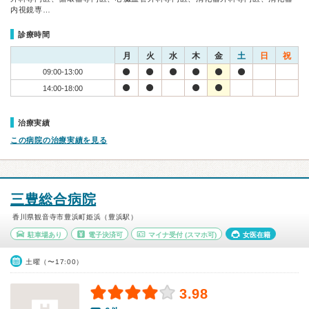
内視鏡専…
診療時間
月
火
水
木
金
土
日
祝
09:00-13:00
14:00-18:00
治療実績
この病院の治療実績を見る
三豊総合病院
香川県観音寺市豊浜町姫浜（豊浜駅）
駐車場あり
電子決済可
マイナ受付
(スマホ可)
女医在籍
土曜（〜17:00）
3.98