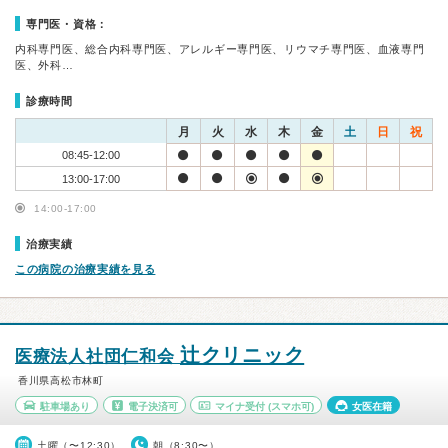
専門医・資格：
内科専門医、総合内科専門医、アレルギー専門医、リウマチ専門医、血液専門
医、外科…
診療時間
月
火
水
木
金
土
日
祝
08:45-12:00
13:00-17:00
14:00-17:00
治療実績
この病院の治療実績を見る
辻クリニック
医療法人社団仁和会
香川県高松市林町
駐車場あり
電子決済可
マイナ受付
(スマホ可)
女医在籍
土曜（〜12:30）
朝（8:30〜）