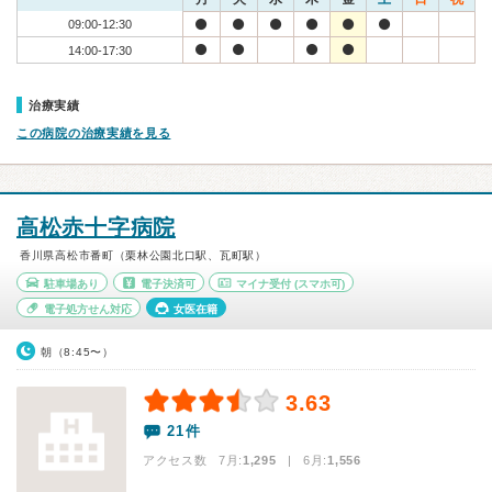
09:00-12:30
14:00-17:30
治療実績
この病院の治療実績を見る
高松赤十字病院
香川県高松市番町（栗林公園北口駅、瓦町駅）
駐車場あり
電子決済可
マイナ受付
(スマホ可)
電子処方せん対応
女医在籍
朝（8:45〜）
3.63
21件
アクセス数 7月:
1,295
| 6月:
1,556