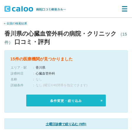
« 全国の検索結果
香川県の心臓血管外科の病院・クリニック
（15
口コミ・評判
件）
15件の医療機関が見つかりました
エリア・駅
香川県
診療科目
心臓血管外科
名称
なし
詳細条件
なし (曜日や時間帯を指定できます)
条件変更・絞り込み
土曜日診療で絞り込む (9件)