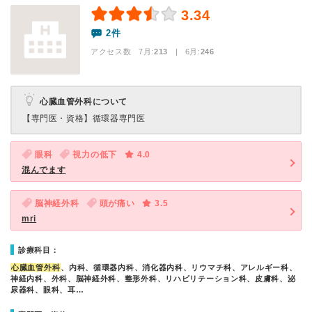
3.34
2件
アクセス数 7月:
213
| 6月:
246
心臓血管外科について
【専門医・資格】
循環器専門医
眼科
視力の低下
4.0
混んでます
脳神経外科
頭が痛い
3.5
mri
診療科目：
心臓血管外科
、内科、循環器内科、消化器内科、リウマチ科、アレルギー科、
神経内科、外科、脳神経外科、整形外科、リハビリテーション科、皮膚科、泌
尿器科、眼科、耳…