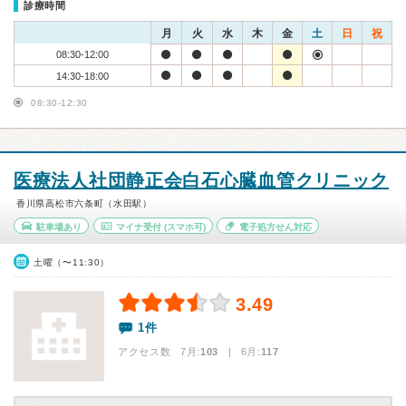
診療時間
月
火
水
木
金
土
日
祝
08:30-12:00
14:30-18:00
08:30-12:30
医療法人社団静正会白石心臓血管クリニック
香川県高松市六条町（水田駅）
駐車場あり
マイナ受付
(スマホ可)
電子処方せん対応
土曜（〜11:30）
3.49
1件
アクセス数 7月:
103
| 6月:
117