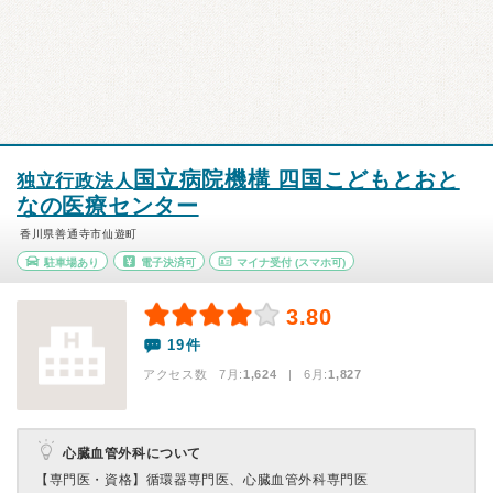
国立病院機構 四国こどもとおと
独立行政法人
なの医療センター
香川県善通寺市仙遊町
駐車場あり
電子決済可
マイナ受付
(スマホ可)
3.80
19件
アクセス数 7月:
1,624
| 6月:
1,827
心臓血管外科について
【専門医・資格】
循環器専門医、心臓血管外科専門医