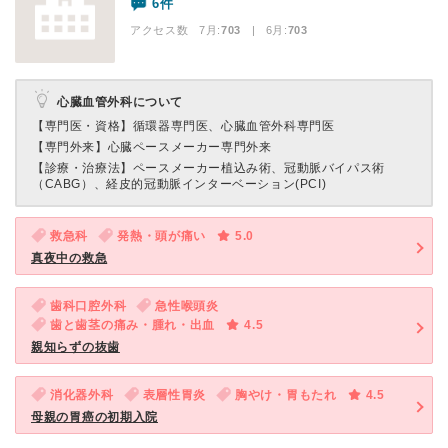
6件
アクセス数 7月:
703
| 6月:
703
心臓血管外科について
【専門医・資格】
循環器専門医、心臓血管外科専門医
【専門外来】
心臓ペースメーカー専門外来
【診療・治療法】
ペースメーカー植込み術、冠動脈バイパス術
（CABG）、経皮的冠動脈インターベーション(PCI)
救急科
発熱・頭が痛い
5.0
真夜中の救急
歯科口腔外科
急性喉頭炎
歯と歯茎の痛み・腫れ・出血
4.5
親知らずの抜歯
消化器外科
表層性胃炎
胸やけ・胃もたれ
4.5
母親の胃癌の初期入院