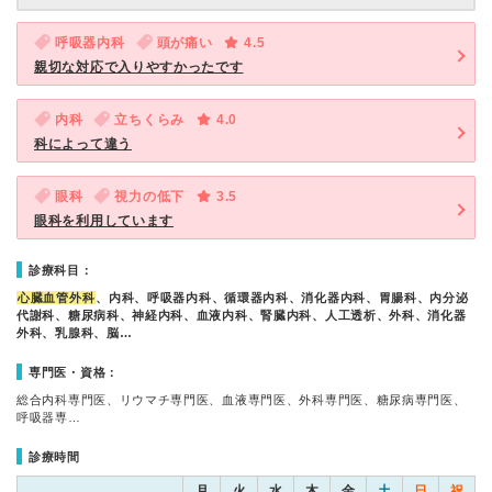
呼吸器内科
頭が痛い
4.5
親切な対応で入りやすかったです
内科
立ちくらみ
4.0
科によって違う
眼科
視力の低下
3.5
眼科を利用しています
診療科目：
心臓血管外科
、内科、呼吸器内科、循環器内科、消化器内科、胃腸科、内分泌
代謝科、糖尿病科、神経内科、血液内科、腎臓内科、人工透析、外科、消化器
外科、乳腺科、脳…
専門医・資格：
総合内科専門医、リウマチ専門医、血液専門医、外科専門医、糖尿病専門医、
呼吸器専…
診療時間
月
火
水
木
金
土
日
祝