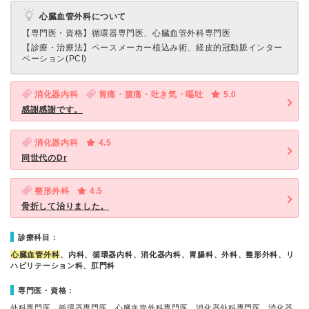
心臓血管外科について
【専門医・資格】
循環器専門医、心臓血管外科専門医
【診療・治療法】
ペースメーカー植込み術、経皮的冠動脈インター
ベーション(PCI)
消化器内科
胃痛・腹痛・吐き気・嘔吐
5.0
感謝感謝です。
消化器内科
4.5
同世代のDr
整形外科
4.5
骨折して治りました。
診療科目：
心臓血管外科
、内科、循環器内科、消化器内科、胃腸科、外科、整形外科、リ
ハビリテーション科、肛門科
専門医・資格：
外科専門医、循環器専門医、心臓血管外科専門医、消化器外科専門医、消化器