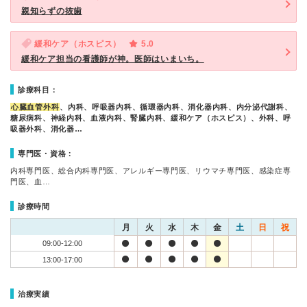
親知らずの抜歯
緩和ケア（ホスピス）
5.0
緩和ケア担当の看護師が神。医師はいまいち。
診療科目：
心臓血管外科
、内科、呼吸器内科、循環器内科、消化器内科、内分泌代謝科、
糖尿病科、神経内科、血液内科、腎臓内科、緩和ケア（ホスピス）、外科、呼
吸器外科、消化器…
専門医・資格：
内科専門医、総合内科専門医、アレルギー専門医、リウマチ専門医、感染症専
門医、血…
診療時間
月
火
水
木
金
土
日
祝
09:00-12:00
13:00-17:00
治療実績