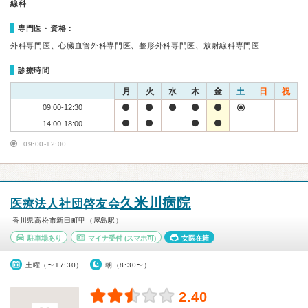
線科
専門医・資格：
外科専門医、心臓血管外科専門医、整形外科専門医、放射線科専門医
診療時間
月
火
水
木
金
土
日
祝
09:00-12:30
14:00-18:00
09:00-12:00
久米川病院
医療法人社団啓友会
香川県高松市新田町甲（屋島駅）
駐車場あり
マイナ受付
(スマホ可)
女医在籍
土曜（〜17:30）
朝（8:30〜）
2.40