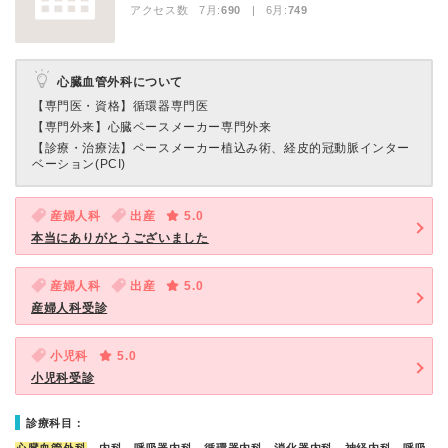
アクセス数 7月:
690
| 6月:
749
心臓血管外科について
【専門医・資格】
循環器専門医
【専門外来】
心臓ペースメーカー専門外来
【診療・治療法】
ペースメーカー植込み術、経皮的冠動脈インター
ベーション(PCI)
産婦人科
出産
5.0
本当にありがとうございました
産婦人科
出産
5.0
産婦人科受診
小児科
5.0
小児科受診
診療科目：