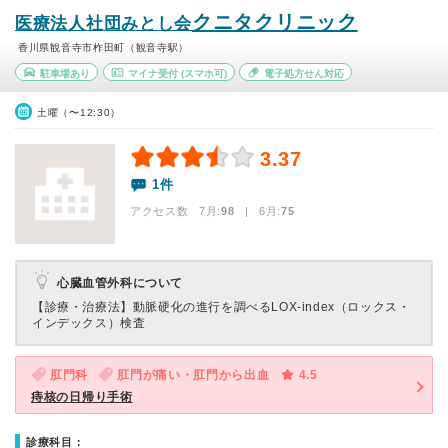
クニタクリニック
医療法人社団みとし会
香川県観音寺市柞田町（観音寺駅）
駐車場あり
マイナ受付
(スマホ可)
電子処方せん対応
土曜（〜12:30）
3.37
1件
アクセス数 7月:
98
| 6月:
75
心臓血管外科について
【診療・治療法】
動脈硬化の進行を調べるLOX-index（ロックス・
インデックス）検査
肛門科
肛門が痛い・肛門から出血
4.5
痔核の日帰り手術
診療科目：