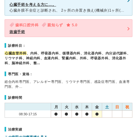
心臓手術を考える方に…。
心臓弁膜不全症と診断され、 2ヶ所の弁置き換え(機械弁)1ヶ所(形成術)を実施致しました。 形成術の術後の状態が悪く２日後ごより不整脈開始。 一週間後には再手術となり、機械弁に置き換えとなりまし
歯科口腔外科
親知らず
5.0
抜歯手術
診療科目：
心臓血管外科
、内科、呼吸器内科、循環器内科、消化器内科、内分泌代謝科、
リウマチ科、神経内科、血液内科、腎臓内科、外科、呼吸器外科、消化器外
科、脳神経外科、整…
専門医・資格：
総合内科専門医、アレルギー専門医、リウマチ専門医、感染症専門医、血液専
門医、外…
診療時間
月
火
水
木
金
土
日
祝
08:30-17:15
治療実績