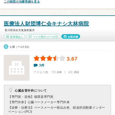
この病院の治療実績を見る
医療法人財団博仁会キナシ大林病院
香川県高松市鬼無町藤井
駐車場あり
マイナ受付
(スマホ可)
女医在籍
土曜（〜12:30）
3.67
3件
アクセス数 7月:
248
| 6月:
256
心臓血管外科について
【専門医・資格】
循環器専門医
【専門外来】
心臓ペースメーカー専門外来
【診療・治療法】
ペースメーカー植込み術、経皮的冠動脈インター
ベーション(PCI)