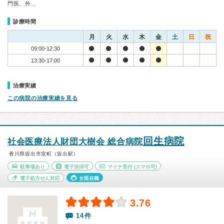
門医、外…
診療時間
月
火
水
木
金
土
日
祝
09:00-12:30
13:30-17:00
治療実績
この病院の治療実績を見る
回生病院
社会医療法人財団大樹会 総合病院
香川県坂出市室町（坂出駅）
駐車場あり
電子決済可
マイナ受付
(スマホ可)
電子処方せん対応
女医在籍
3.76
14件