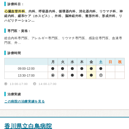
診療科目：
心臓血管外科
、内科、呼吸器内科、循環器内科、消化器内科、リウマチ科、神
経内科、緩和ケア（ホスピス）、外科、脳神経外科、整形外科、形成外科、リ
ハビリテーション…
専門医・資格：
総合内科専門医、アレルギー専門医、リウマチ専門医、感染症専門医、血液専
門医、外…
診療時間
月
火
水
木
金
土
日
祝
09:00-12:00
13:30-17:00
13:00-17:00
14:00-17:00
治療実績
この病院の治療実績を見る
香川県立白鳥病院