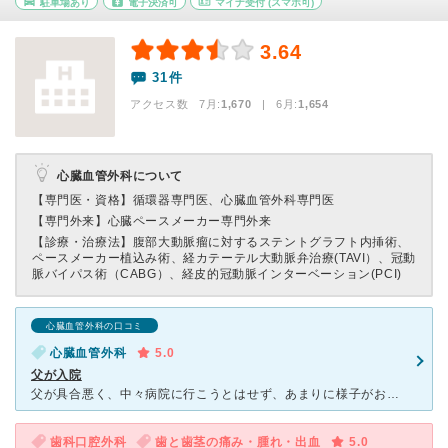
駐車場あり
電子決済可
マイナ受付
(スマホ可)
3.64
31件
アクセス数 7月:
1,670
| 6月:
1,654
心臓血管外科について
【専門医・資格】
循環器専門医、心臓血管外科専門医
【専門外来】
心臓ペースメーカー専門外来
【診療・治療法】
腹部大動脈瘤に対するステントグラフト内挿術、
ペースメーカー植込み術、経カテーテル大動脈弁治療(TAVI）、冠動
脈バイパス術（CABG）、経皮的冠動脈インターベーション(PCI)
心臓血管外科の口コミ
心臓血管外科
5.0
父が入院
父が具合悪く、中々病院に行こうとはせず、あまりに様子がおかしいから、救急車呼ぶ？と聞くと嫌とじゃあついて行くからと、言うとうんと！夜間だったため、119番で病院を聞いて、近所の病院に行ったら、肺炎と腎
歯科口腔外科
歯と歯茎の痛み・腫れ・出血
5.0