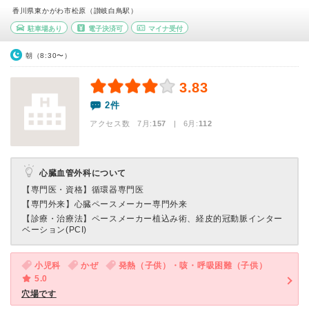
香川県東かがわ市松原（讃岐白鳥駅）
駐車場あり
電子決済可
マイナ受付
朝（8:30〜）
3.83
2件
アクセス数 7月:
157
| 6月:
112
心臓血管外科について
【専門医・資格】
循環器専門医
【専門外来】
心臓ペースメーカー専門外来
【診療・治療法】
ペースメーカー植込み術、経皮的冠動脈インター
ベーション(PCI)
小児科
かぜ
発熱（子供）・咳・呼吸困難（子供）
5.0
穴場です