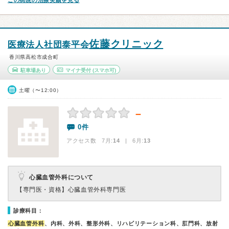
この病院の治療実績を見る
佐藤クリニック
医療法人社団泰平会
香川県高松市成合町
駐車場あり
マイナ受付
(スマホ可)
土曜（〜12:00）
－
0件
アクセス数 7月:
14
| 6月:
13
心臓血管外科について
【専門医・資格】
心臓血管外科専門医
診療科目：
心臓血管外科
、内科、外科、整形外科、リハビリテーション科、肛門科、放射