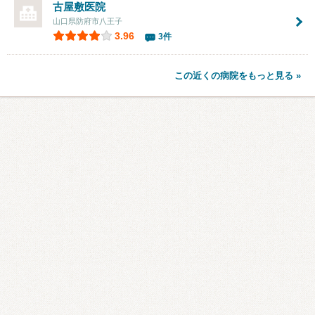
古屋敷医院
山口県防府市八王子
3.96
3件
この近くの病院をもっと見る »