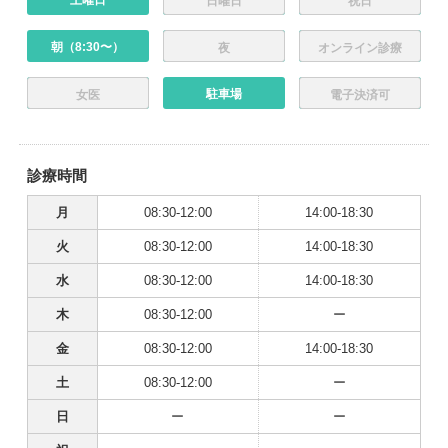
日曜日
祝日
朝（8:30〜）
夜
オンライン診療
駐車場
女医
電子決済可
診療時間
月
08:30-12:00
14:00-18:30
火
08:30-12:00
14:00-18:30
水
08:30-12:00
14:00-18:30
木
08:30-12:00
ー
金
08:30-12:00
14:00-18:30
土
08:30-12:00
ー
日
ー
ー