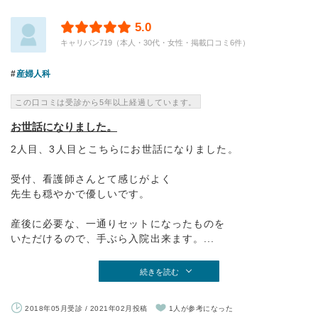
5.0
キャリバン719（本人・30代・女性・掲載口コミ6件）
産婦人科
この口コミは受診から5年以上経過しています。
お世話になりました。
2人目、3人目とこちらにお世話になりました。
受付、看護師さんとて感じがよく
先生も穏やかで優しいです。
産後に必要な、一通りセットになったものを
いただけるので、手ぶら入院出来ます。...
続きを読む
2018年05月受診 / 2021年02月投稿
1人が参考になった