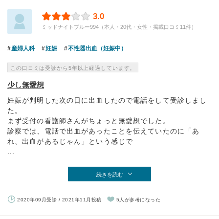
3.0
ミッドナイトブルー994（本人・20代・女性・掲載口コミ11件）
産婦人科
妊娠
不性器出血（妊娠中）
この口コミは受診から5年以上経過しています。
少し無愛想
妊娠が判明した次の日に出血したので電話をして受診しまし
た。
まず受付の看護師さんがちょっと無愛想でした。
診察では、電話で出血があったことを伝えていたのに「あ
れ、出血があるじゃん」という感じで
...
続きを読む
2020年09月受診 / 2021年11月投稿
5人が参考になった