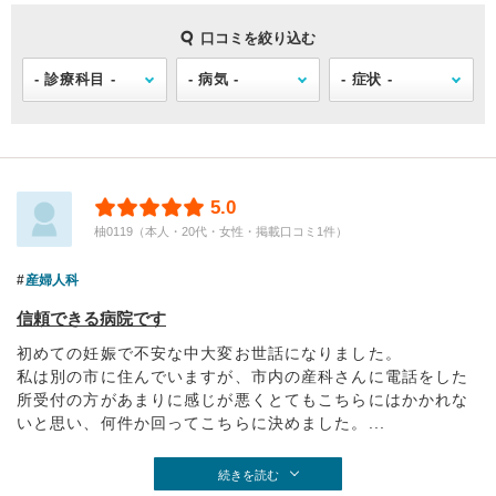
口コミを絞り込む
5.0
柚0119（本人・20代・女性・掲載口コミ1件）
産婦人科
信頼できる病院です
初めての妊娠で不安な中大変お世話になりました。
私は別の市に住んでいますが、市内の産科さんに電話をした
所受付の方があまりに感じが悪くとてもこちらにはかかれな
いと思い、何件か回ってこちらに決めました。...
続きを読む