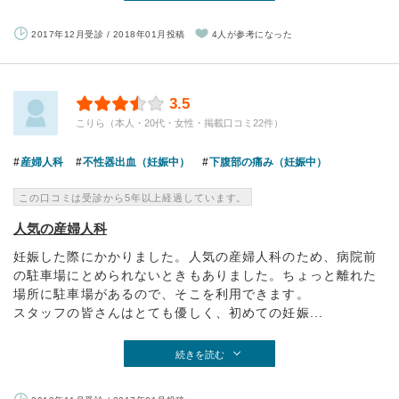
2017年12月受診 / 2018年01月投稿
4人が参考になった
3.5
こりら（本人・20代・女性・掲載口コミ22件）
産婦人科
不性器出血（妊娠中）
下腹部の痛み（妊娠中）
この口コミは受診から5年以上経過しています。
人気の産婦人科
妊娠した際にかかりました。人気の産婦人科のため、病院前
の駐車場にとめられないときもありました。ちょっと離れた
場所に駐車場があるので、そこを利用できます。
スタッフの皆さんはとても優しく、初めての妊娠...
続きを読む