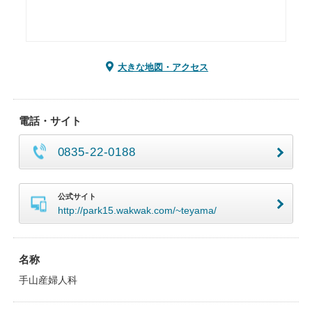
大きな地図・アクセス
電話・サイト
0835-22-0188
公式サイト
http://park15.wakwak.com/~teyama/
名称
手山産婦人科