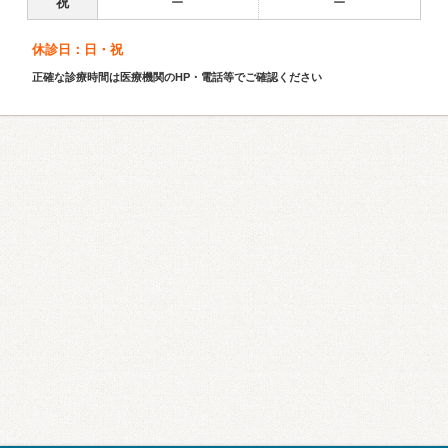
祝
ー
ー
休診日：日・祝
正確な診療時間は医療機関のHP・電話等でご確認ください