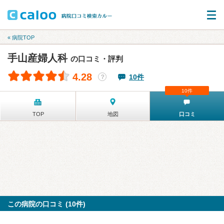
« 病院TOP
手山産婦人科
の口コミ・評判
4.28
10件
？
10件
TOP
地図
口コミ
この病院の口コミ (10件)