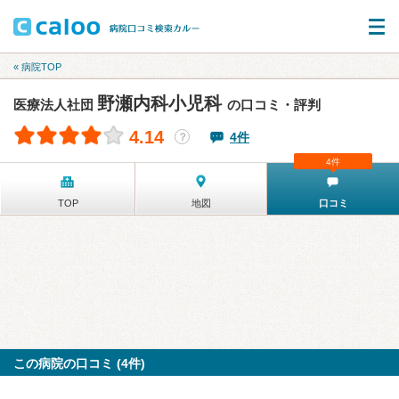
« 病院TOP
野瀬内科小児科
医療法人社団
の口コミ・評判
4.14
4件
？
4件
TOP
地図
口コミ
この病院の口コミ (4件)