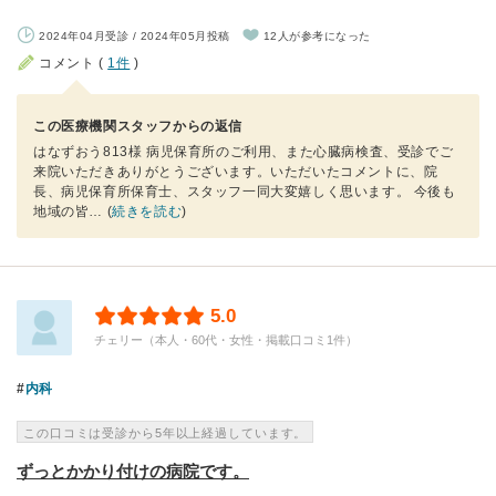
2024年04月受診 / 2024年05月投稿
12人が参考になった
コメント (
1件
)
この医療機関スタッフからの返信
はなずおう813様 病児保育所のご利用、また心臓病検査、受診でご
来院いただきありがとうございます。いただいたコメントに、院
長、病児保育所保育士、スタッフ一同大変嬉しく思います。 今後も
地域の皆
… (
続きを読む
)
5.0
チェリー（本人・60代・女性・掲載口コミ1件）
内科
この口コミは受診から5年以上経過しています。
ずっとかかり付けの病院です。