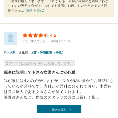
一同大変嬉しく思います。 これからも、内科小児科の患者様にわか
りやすい説明を心がけ、少しでも快適にお過ごしいただけるよう院
長スタッ
… (
続きを読む
)
4.5
ゆず（本人ではない・掲載口コミ8件）
小児科
風邪
咳・呼吸困難（子供）
この口コミは受診から5年以上経過しています。
親身に説明して下さる女医さんに安心感
我が家には4人の娘がいますが、長女が幼い頃からお世話にな
っている小児科です。内科と小児科に分かれており、小児科
は院長婦人である女医さんが診てくれます。
看護師さんなど、病院のスタッフの方には厳しく指...
続きを読む