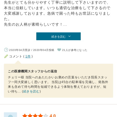
先生がとても分かりやすく丁寧に説明して下さいますので、
本当に信頼しています。いつも適切な治療をして下さるので
大変感謝しております。急病で困った時もお世話になりまし
た。
先生のお人柄が素晴らしいです！...
続きを読む
2020年04月受診 / 2020年04月投稿
21人が参考になった
コメント (
1件
)
この医療機関スタッフからの返信
チェリー様 当院へのあたたかいお褒めの言葉をいただき院長スタッ
フ一同大変嬉しく思います。 当院は45台の駐車場を完備し、発熱外
来も含めて待ち時間を短縮できるよう体制を整えておりますが、短
い待ち
… (
続きを読む
)
4.0