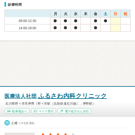
診療時間
月
火
水
木
金
土
日
祝
09:00-12:30
14:00-18:00
ふるさわ内科クリニック
医療法人社団
石川県野々市市押野（野々市駅（北陸鉄道石川線）、押野駅）
駐車場あり
マイナ受付
電子処方せん対応
土曜（〜12:30）