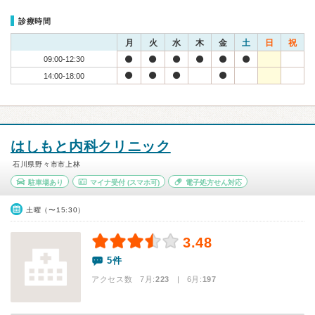
診療時間
月
火
水
木
金
土
日
祝
09:00-12:30
14:00-18:00
はしもと内科クリニック
石川県野々市市上林
駐車場あり
マイナ受付
(スマホ可)
電子処方せん対応
土曜（〜15:30）
3.48
5件
アクセス数 7月:
223
| 6月:
197