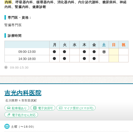
内科
、呼吸器内科、循環器内科、消化器内科、内分泌代謝科、糖尿病科、神経
内科、腎臓内科、健康診断
専門医・資格：
腎臓専門医
診療時間
月
火
水
木
金
土
日
祝
09:00-13:00
14:30-18:00
09:00-15:30
吉光内科医院
石川県野々市市田尻町
駐車場あり
電子決済可
マイナ受付
(スマホ可)
電子処方せん対応
土曜（〜18:00）