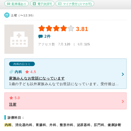
駐車場あり
電子決済可
マイナ受付
(スマホ可)
土曜（〜12:30）
3.81
2件
アクセス数 7月:
120
| 6月:
125
内科の口コミ
内科
4.5
家族みんなお世話になっています
1歳の子ども以外家族みんなでお世話になっています。受付後はまず検尿をします。咳がでる場合はマスク着用必須でしていない場合は受付で購入しなければならず、胃腸炎が疑われる場合は受付、トイレに置かれた消毒液
5.0
注射
診療科目：
内科
、消化器内科、胃腸科、外科、整形外科、泌尿器科、肛門科、健康診断