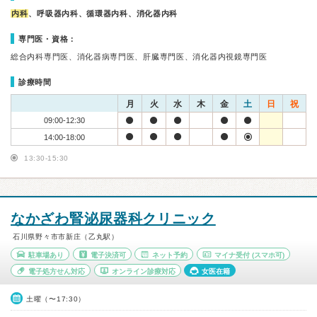
内科
、呼吸器内科、循環器内科、消化器内科
専門医・資格：
総合内科専門医、消化器病専門医、肝臓専門医、消化器内視鏡専門医
診療時間
月
火
水
木
金
土
日
祝
09:00-12:30
14:00-18:00
13:30-15:30
なかざわ腎泌尿器科クリニック
石川県野々市市新庄（乙丸駅）
駐車場あり
電子決済可
ネット予約
マイナ受付
(スマホ可)
電子処方せん対応
オンライン診療対応
女医在籍
土曜（〜17:30）