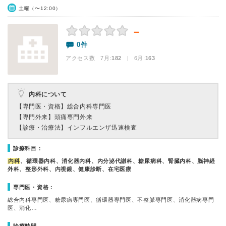
土曜（〜12:00）
－
0件
アクセス数 7月:
182
| 6月:
163
内科について
【専門医・資格】
総合内科専門医
【専門外来】
頭痛専門外来
【診療・治療法】
インフルエンザ迅速検査
診療科目：
内科
、循環器内科、消化器内科、内分泌代謝科、糖尿病科、腎臓内科、脳神経
外科、整形外科、内視鏡、健康診断、在宅医療
専門医・資格：
総合内科専門医、糖尿病専門医、循環器専門医、不整脈専門医、消化器病専門
医、消化…