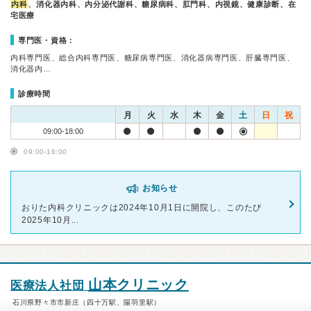
内科
、消化器内科、内分泌代謝科、糖尿病科、肛門科、内視鏡、健康診断、在
宅医療
専門医・資格：
内科専門医、総合内科専門医、糖尿病専門医、消化器病専門医、肝臓専門医、
消化器内…
診療時間
月
火
水
木
金
土
日
祝
09:00-18:00
09:00-16:00
お知らせ
おりた内科クリニックは2024年10月1日に開院し、このたび
2025年10月...
山本クリニック
医療法人社団
石川県野々市市新庄（四十万駅、陽羽里駅）