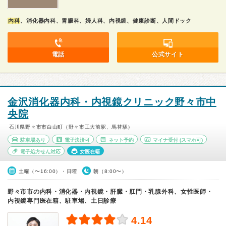
内科
、消化器内科、胃腸科、婦人科、内視鏡、健康診断、人間ドック
電話
公式サイト
金沢消化器内科・内視鏡クリニック野々市中
央院
石川県野々市市白山町（野々市工大前駅、馬替駅）
駐車場あり
電子決済可
ネット予約
マイナ受付
(スマホ可)
電子処方せん対応
女医在籍
土曜（〜16:00）・日曜
朝（8:00〜）
野々市市の内科・消化器・内視鏡・肝臓・肛門・乳腺外科、女性医師・
内視鏡専門医在籍、駐車場、土日診療
4.14