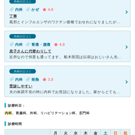
内科の口コミ
内科
かぜ
4.0
丁寧
風邪とインフルエンザのワクチン接種でおせわになりましたが、 とても丁寧にみてくださって、安心できました。 院内はちょっと古いですし、大通りからはいったところで 最初わかりませんでしたが、 いっ
内科の口コミ
内科
胃痛・腹痛
4.0
息子さんに代替わりして
近所なので何度も通ってます。 船木医院は以前はおじいさん先生がやっていたのですが、数年前亡くなられてしまい、今は息子さん(中年の方)が継いでいます。 息子さんは先代が亡くなってすぐの頃は、随分ぼん
内科の口コミ
内科
発熱
3.0
受診しやすい
夫の体調不良の時に内科でお世話になりました。家からとても近く通いやすいので。 突然の高熱で仕事を休まざるを得なかった夫を連れて行きましたが、割と空いていて、結構穴場だと思います。 よく診てくださっ
診療科目：
内科
、胃腸科、外科、リハビリテーション科、肛門科
診療時間
月
火
水
木
金
土
日
祝