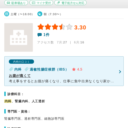
駐車場あり
マイナ受付
電子処方せん対応
土曜（〜16:00）
朝（7:30〜）
3.30
1件
アクセス数 7月:
27
| 6月:
16
内科の口コミ
内科
過敏性腸症候群（IBS）
4.5
お腹が痛くて
考え事をするとお腹が痛くなり、仕事に集中出来なくなり家から近いこちらを受診しました。 院内には沢山の植物が置いてあり、とても広くて綺麗でした。 駐車場も広く停めやすいです。 朝一で受診したのもあ
診療科目：
内科
、腎臓内科、人工透析
専門医・資格：
腎臓専門医、透析専門医、細胞診専門医