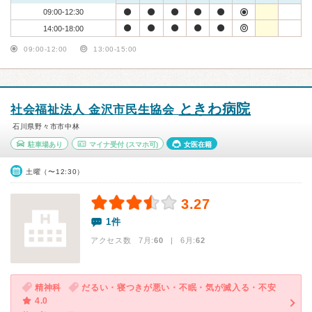
09:00-12:30
14:00-18:00
09:00-12:00
13:00-15:00
ときわ病院
社会福祉法人 金沢市民生協会
石川県野々市市中林
駐車場あり
マイナ受付
(スマホ可)
女医在籍
土曜（〜12:30）
3.27
1件
アクセス数 7月:
60
| 6月:
62
精神科
だるい・寝つきが悪い・不眠・気が滅入る・不安
4.0