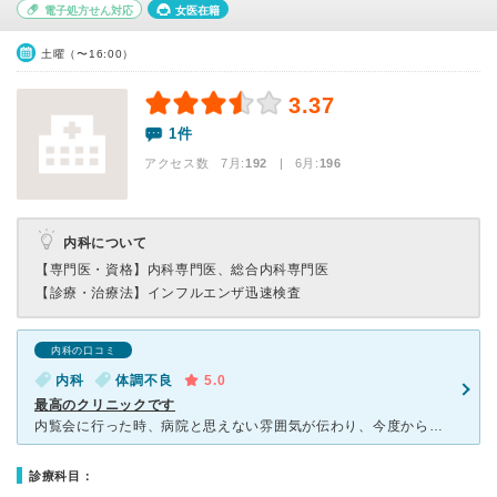
電子処方せん対応
女医在籍
土曜（〜16:00）
3.37
1件
アクセス数 7月:
192
| 6月:
196
内科について
【専門医・資格】
内科専門医、総合内科専門医
【診療・治療法】
インフルエンザ迅速検査
内科の口コミ
内科
体調不良
5.0
最高のクリニックです
内覧会に行った時、病院と思えない雰囲気が伝わり、今度からは、当院をかかりつけ医にしたいと思いました。 医師2人やスタッフのみなさんは、優しく親切です。 2診体制なのでわりと早く診察を受けれ
診療科目：