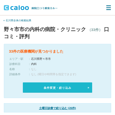
« 石川県全体の検索結果
野々市市の内科の病院・クリニック
口
（33件）
コミ・評判
33件の医療機関が見つかりました
エリア・駅
石川県野々市市
診療科目
内科
名称
なし
詳細条件
なし (曜日や時間帯を指定できます)
条件変更・絞り込み
土曜日診療で絞り込む (26件)