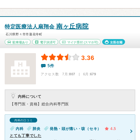
南ヶ丘病院
特定医療法人扇翔会
石川県野々市市蓮花寺町
駐車場あり
電子決済可
マイナ受付
(スマホ可)
女医在籍
3.36
5件
アクセス数 7月:
807
| 6月:
679
内科について
【専門医・資格】
総合内科専門医
内科の口コミ
内科
肺炎
発熱・頭が痛い・咳（セキ）
4.5
とても丁寧でした