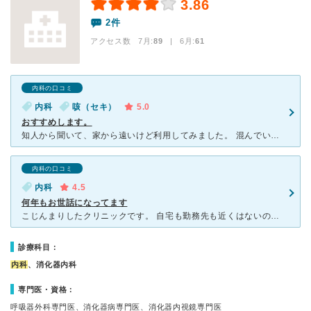
3.86
2件
アクセス数 7月:
89
| 6月:
61
内科の口コミ
内科
咳（セキ）
5.0
おすすめします。
知人から聞いて、家から遠いけど利用してみました。 混んでいましたが、待ち時間の雰囲気と、スタッフの気づかいで、2歳の子連れでも待てました。小児科じゃないのに、絵本も置いてあったし、シールもらったり、
内科の口コミ
内科
4.5
何年もお世話になってます
こじんまりしたクリニックです。 自宅も勤務先も近くはないのですが、知人に 良い病院だと勧められて受診しました。 もう何年も定期的に通院しています。 先生はざっくばらんな感じで、偉そうでもな
診療科目：
内科
、消化器内科
専門医・資格：
呼吸器外科専門医、消化器病専門医、消化器内視鏡専門医