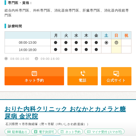
専門医・資格：
総合内科専門医、外科専門医、消化器病専門医、肝臓専門医、消化器内視鏡専
門医
診療時間
月
火
水
木
金
土
日
祝
08:00-13:00
14:00-18:00
08:00-16:00
09:00-16:00
ネット予約
電話
公式サイト
おりた内科クリニック おなかとカメラと糖
尿病 金沢院
石川県野々市市御経塚（野々市駅（IRいしかわ鉄道線））
駐車場あり
電子決済可
ネット予約
マイナ受付
(スマホ可)