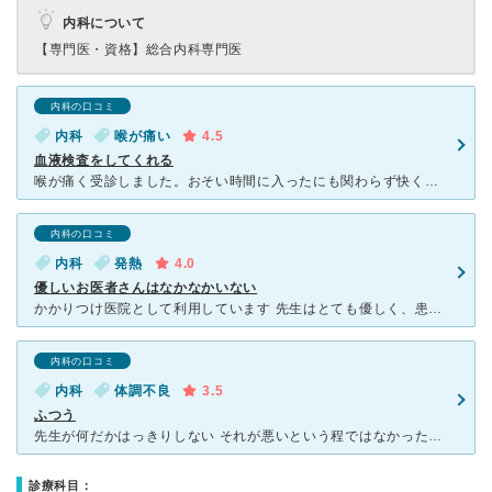
内科について
【専門医・資格】
総合内科専門医
内科の口コミ
内科
喉が痛い
4.5
血液検査をしてくれる
喉が痛く受診しました。おそい時間に入ったにも関わらず快く受け入れてくださいました。 血液検査をしてくれます。 そのためバイキン性のものなのかがはっきりわかり、お薬も的確です。過去の履歴もきちん
内科の口コミ
内科
発熱
4.0
優しいお医者さんはなかなかいない
かかりつけ医院として利用しています 先生はとても優しく、患者の話に耳を傾けてくださるスタンスです ひとりひとりに合った治療法を見つけてくださるため、患者１人の対応時間も一般的な内科よりは長めで
内科の口コミ
内科
体調不良
3.5
ふつう
先生が何だかはっきりしない それが悪いという程ではなかったけど、結果を聞かせてもらえないからすっきりしなかった ここでなくても良いというか…。 優しげで対応も柔らかい先生で、廊下には学区の子
診療科目：