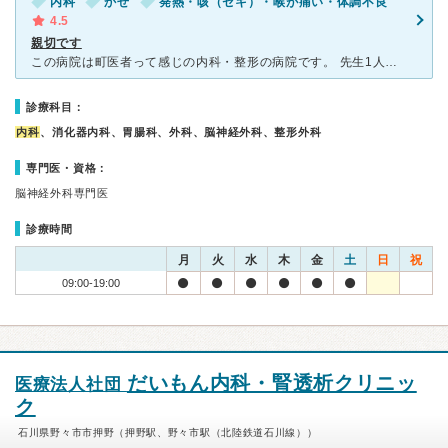
内科
かぜ
発熱・咳（セキ）・喉が痛い・体調不良
4.5
親切です
この病院は町医者って感じの内科・整形の病院です。 先生1人で全ての患者さんを診察しているので先生はバタバタしている患者ですが凄く親切な先生です。 待合室は人がいっぱいで正直インフルエンザの
診療科目：
内科
、消化器内科、胃腸科、外科、脳神経外科、整形外科
専門医・資格：
脳神経外科専門医
診療時間
月
火
水
木
金
土
日
祝
09:00-19:00
だいもん内科・腎透析クリニッ
医療法人社団
ク
石川県野々市市押野（押野駅、野々市駅（北陸鉄道石川線））