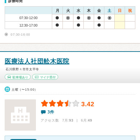
診療時間
月
火
水
木
金
土
日
祝
07:30-12:00
12:30-17:00
07:30-16:00
医療法人社団舩木医院
石川県野々市市太平寺
駐車場あり
マイナ受付
土曜（〜15:00）
3.42
3件
アクセス数 7月:
93
| 6月:
49