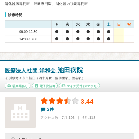
消化器病専門医、肝臓専門医、消化器内視鏡専門医
診療時間
月
火
水
木
金
土
日
祝
09:00-12:30
14:30-18:00
池田病院
医療法人社団 洋和会
石川県野々市市新庄（四十万駅、陽羽里駅、曽谷駅）
駐車場あり
電子決済可
マイナ受付
(スマホ可)
3.44
2件
アクセス数 7月:
106
| 6月:
118