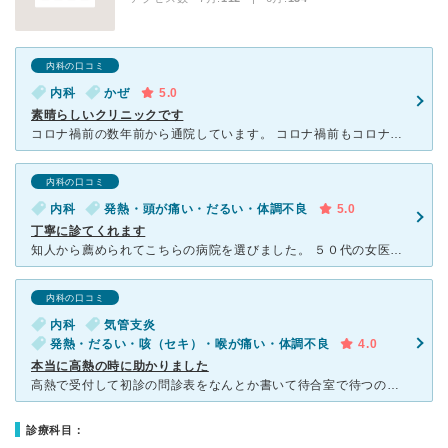
内科の口コミ
内科
かぜ
5.0
素晴らしいクリニックです
コロナ禍前の数年前から通院しています。 コロナ禍前もコロナ禍の中でも、 お二人の先生、看護師さん、受付の方も、優しいですよ。 毎回とても親切で患者の話をしっかり聞いてくださり、丁寧な診察、必要な
内科の口コミ
内科
発熱・頭が痛い・だるい・体調不良
5.0
丁寧に診てくれます
知人から薦められてこちらの病院を選びました。 ５０代の女医さんでしたが、こちらの口コミにあるような大きな態度のようなことは一切感じなかったので口コミを見て驚いております。ざっくりとした話し方なのでデ
内科の口コミ
内科
気管支炎
発熱・だるい・咳（セキ）・喉が痛い・体調不良
4.0
本当に高熱の時に助かりました
高熱で受付して初診の問診表をなんとか書いて待合室で待つのも辛いな、と思っていたらすぐに名前を呼ばれたので、看護師さんのところへ行くと ここで横になってお待ちください、とベッドに案内されました。 先
診療科目：