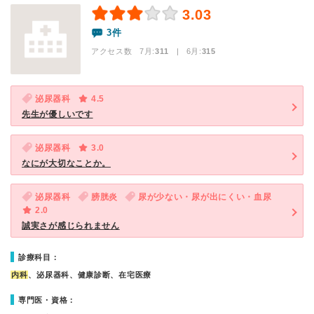
3.03
3件
アクセス数 7月:
311
| 6月:
315
泌尿器科
4.5
先生が優しいです
泌尿器科
3.0
なにが大切なことか。
泌尿器科
膀胱炎
尿が少ない・尿が出にくい・血尿
2.0
誠実さが感じられません
診療科目：
内科
、泌尿器科、健康診断、在宅医療
専門医・資格：