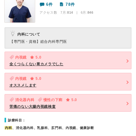
6件
78件
アクセス数 7月:
814
| 6月:
846
内科について
【専門医・資格】
総合内科専門医
内視鏡
5.0
全くつらくない胃カメラでした
内視鏡
5.0
オススメします
消化器内科
慢性の下痢
5.0
苦痛のない大腸内視鏡検査
診療科目：
内科
、消化器内科、乳腺科、肛門科、内視鏡、健康診断