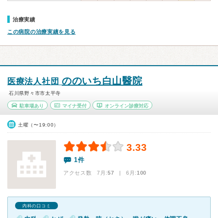
治療実績
この病院の治療実績を見る
ののいち白山醫院
医療法人社団
石川県野々市市太平寺
駐車場あり
マイナ受付
オンライン診療対応
土曜（〜19:00）
3.33
1件
アクセス数 7月:
57
| 6月:
100
内科の口コミ