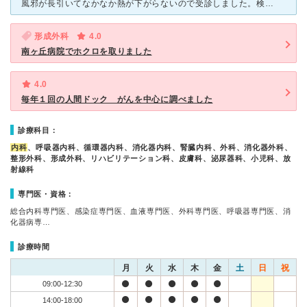
風邪が長引いてなかなか熱が下がらないので受診しました。検査や診察は、患者の意見を聞きながら進めてくださいました。 身体の状態についても細かく説明してくださり、お薬も細かく説明してくれて安心しました。
形成外科
4.0
南ヶ丘病院でホクロを取りました
4.0
毎年１回の人間ドック がんを中心に調べました
診療科目：
内科
、呼吸器内科、循環器内科、消化器内科、腎臓内科、外科、消化器外科、
整形外科、形成外科、リハビリテーション科、皮膚科、泌尿器科、小児科、放
射線科
専門医・資格：
総合内科専門医、感染症専門医、血液専門医、外科専門医、呼吸器専門医、消
化器病専…
診療時間
月
火
水
木
金
土
日
祝
09:00-12:30
14:00-18:00