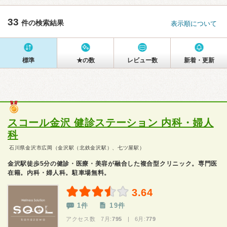
33
件の検索結果
表示順について
標準
★の数
レビュー数
新着・更新
スコール金沢 健診ステーション 内科・婦人
科
石川県金沢市広岡（金沢駅（北鉄金沢駅）、七ツ屋駅）
金沢駅徒歩5分の健診・医療・美容が融合した複合型クリニック。専門医
在籍。内科・婦人科。駐車場無料。
3.64
1件
19件
アクセス数 7月:
795
| 6月:
779