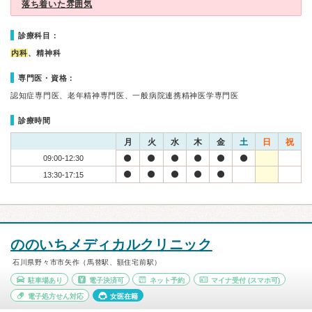
落ち着いた雰囲気
診療科目：
内科
、精神科
専門医・資格：
認知症専門医、老年精神専門医、一般病院連携精神医学専門医
診療時間
月
火
水
木
金
土
日
祝
09:00-12:30
13:30-17:15
ののいちメディカルクリニック
石川県野々市市矢作（馬替駅、額住宅前駅）
駐車場あり
電子決済可
ネット予約
マイナ受付
(スマホ可)
電子処方せん対応
女医在籍