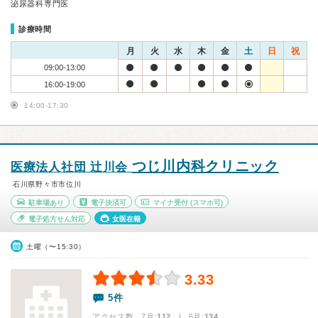
泌尿器科専門医
診療時間
月
火
水
木
金
土
日
祝
09:00-13:00
16:00-19:00
14:00-17:30
つじ川内科クリニック
医療法人社団 辻󠄀川会
石川県野々市市位川
駐車場あり
電子決済可
マイナ受付
(スマホ可)
電子処方せん対応
女医在籍
土曜（〜15:30）
3.33
5件
アクセス数 7月:
112
| 6月:
134