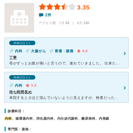
3.35
2件
アクセス数 7月:
82
| 6月:
120
内科の口コミ
内科
大腸がん
胃痛・腹痛
4.0
丁寧
母がずっとお腹が痛いと言うので、連れていきました。 出来たばかりで院内はとても綺麗でした。 待ち時間は少し長かったものの、検査してすぐさま大きい病院に行ってくださいと紹介状を書いてくれました。
内科の口コミ
内科
3.5
待ち時間長め
来院するとさほど混んでいないように見えますが、検査だったりがあるのか、かなり待たされます。1時間程待って、その間にだいぶ具合が悪化しました。コロナワクチン接種翌日の発熱で受診したので、車内で待機し先生
診療科目：
内科
、循環器内科、消化器内科、内分泌代謝科、糖尿病科、内視鏡
専門医・資格：