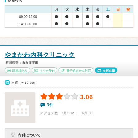
診療時間
月
火
水
木
金
土
日
祝
09:00-12:00
14:00-18:00
やまかわ内科クリニック
石川県野々市市藤平田
駐車場あり
マイナ受付
電子処方せん対応
女医在籍
土曜（〜12:00）
3.06
3件
アクセス数 7月:
112
| 6月:
90
内科について