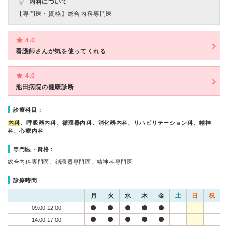
内科について
【専門医・資格】
総合内科専門医
4.0
看護師さんが気を使ってくれる
4.0
池田病院の健康診断
診療科目：
内科
、呼吸器内科、循環器内科、消化器内科、リハビリテーション科、精神
科、心療内科
専門医・資格：
総合内科専門医、循環器専門医、精神科専門医
診療時間
月
火
水
木
金
土
日
祝
09:00-12:00
14:00-17:00