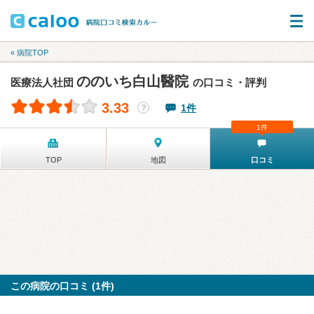
« 病院TOP
ののいち白山醫院
医療法人社団
の口コミ・評判
3.33
1件
？
1件
TOP
地図
口コミ
この病院の口コミ (1件)