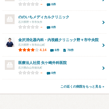
－
0件
ののいちメディカルクリニック
石川県野々市市矢作
－
0件
金沢消化器内科・内視鏡クリニック野々市中央院
石川県野々市市白山町
4.14
6件
78件
医療法人社団
矢ケ崎外科医院
石川県白山市徳丸町
－
0件
この近くの病院をもっと見る »