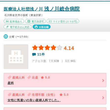
浅ノ川総合病院
医療法人社団浅ノ川
石川県金沢市小坂町（東金沢駅）
駐車場あり
電子決済可
マイナ受付
(スマホ可)
電子処方せん対応
女医在籍
土曜（〜17:00）
4.14
11件
アクセス数 7月:
639
| 6月:
641
産婦人科
出産
5.0
産科
産婦人科
生理不順（女性）
5.0
女性に気遣いの良い産婦人科でした。