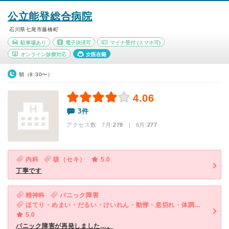
公立能登総合病院
石川県七尾市藤橋町
駐車場あり
電子決済可
マイナ受付
(スマホ可)
オンライン診療対応
女医在籍
朝（8:30〜）
4.06
3件
アクセス数 7月:
278
| 6月:
277
内科
咳（セキ）
5.0
丁寧です
精神科
パニック障害
ほてり・めまい・だるい・けいれん・動悸・息切れ・体調不良・寝つきが悪い・不眠・気が滅入る・不安
5.0
パニック障害が再発しました…。