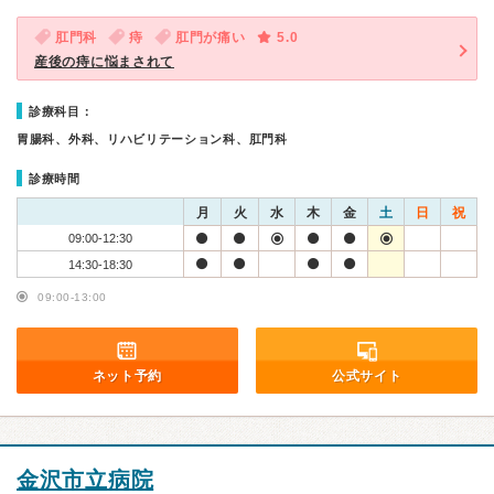
肛門科
痔
肛門が痛い
5.0
産後の痔に悩まされて
診療科目：
胃腸科、外科、リハビリテーション科、肛門科
診療時間
月
火
水
木
金
土
日
祝
09:00-12:30
14:30-18:30
09:00-13:00
ネット予約
公式サイト
金沢市立病院