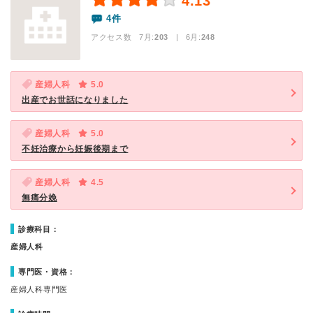
4.13
4件
アクセス数 7月:
203
| 6月:
248
産婦人科
5.0
出産でお世話になりました
産婦人科
5.0
不妊治療から妊娠後期まで
産婦人科
4.5
無痛分娩
診療科目：
産婦人科
専門医・資格：
産婦人科専門医