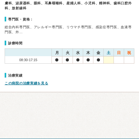
膚科、泌尿器科、眼科、耳鼻咽喉科、産婦人科、小児科、精神科、歯科口腔外
科、放射線科
専門医・資格：
総合内科専門医、アレルギー専門医、リウマチ専門医、感染症専門医、血液専
門医、外…
診療時間
月
火
水
木
金
土
日
祝
08:30-17:15
治療実績
この病院の治療実績を見る