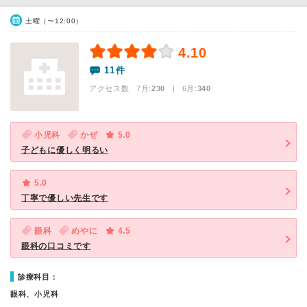
土曜（〜12:00）
4.10
11件
アクセス数 7月:
230
| 6月:
340
小児科
かぜ
5.0
子どもに優しく明るい
5.0
丁寧で優しい先生です
眼科
めやに
4.5
眼科の口コミです
診療科目：
眼科、小児科