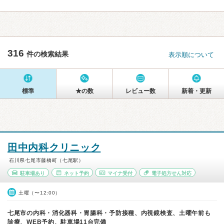
316
件の検索結果
表示順について
標準
★の数
レビュー数
新着・更新
田中内科クリニック
石川県七尾市藤橋町（七尾駅）
駐車場あり
ネット予約
マイナ受付
電子処方せん対応
土曜（〜12:00）
七尾市の内科・消化器科・胃腸科・予防接種、内視鏡検査、土曜午前も
診療、WEB予約、駐車場11台完備