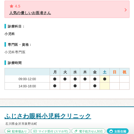
4.5
人気の優しいお医者さん
診療科目：
小児科
専門医・資格：
小児科専門医
診療時間
月
火
水
木
金
土
日
祝
09:00-12:00
14:00-18:00
ふじさわ眼科小児科クリニック
石川県金沢市泉野出町
駐車場あり
マイナ受付
(スマホ可)
電子処方せん対応
女医在籍