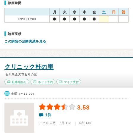
診療時間
月
火
水
木
金
土
日
祝
09:00-17:00
治療実績
この病院の治療実績を見る
クリニック杜の里
石川県金沢市もりの里
駐車場あり
ネット予約
マイナ受付
土曜（〜13:00）
3.58
1件
アクセス数 7月:
158
| 6月:
130