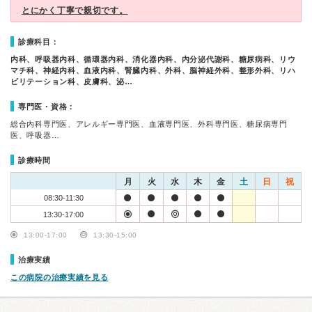
とにかく丁寧で親切です。
診療科目：
内科、呼吸器内科、循環器内科、消化器内科、内分泌代謝科、糖尿病科、リウ
マチ科、神経内科、血液内科、腎臓内科、外科、脳神経外科、整形外科、リハ
ビリテーション科、皮膚科、泌…
専門医・資格：
総合内科専門医、アレルギー専門医、血液専門医、外科専門医、糖尿病専門
医、呼吸器…
診療時間
月
火
水
木
金
土
日
祝
08:30-11:30
13:30-17:00
13:00-17:00
13:30-15:00
治療実績
この病院の治療実績を見る