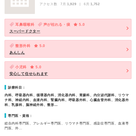
アクセス数 7月:
1,929
| 6月:
1,752
耳鼻咽喉科
声が枯れる・痰
5.0
スーパードクター
整形外科
5.0
あんしん
小児科
5.0
安心して任せられます
診療科目：
内科、呼吸器内科、循環器内科、消化器内科、胃腸科、内分泌代謝科、リウマ
チ科、神経内科、血液内科、腎臓内科、呼吸器外科、心臓血管外科、消化器外
科、乳腺科、脳神経外科、整形…
専門医・資格：
総合内科専門医、アレルギー専門医、リウマチ専門医、感染症専門医、血液専
門医、外…