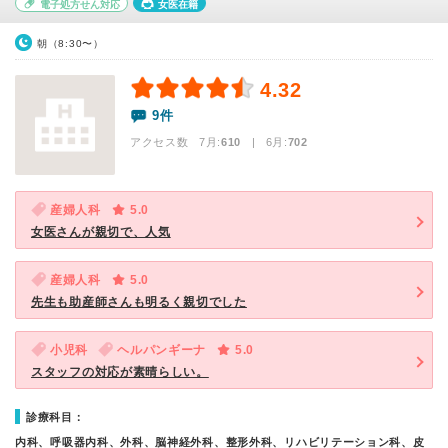
電子処方せん対応
女医在籍
朝（8:30〜）
4.32
9件
アクセス数 7月:
610
| 6月:
702
産婦人科
5.0
女医さんが親切で、人気
産婦人科
5.0
先生も助産師さんも明るく親切でした
小児科
ヘルパンギーナ
5.0
スタッフの対応が素晴らしい。
診療科目：
内科、呼吸器内科、外科、脳神経外科、整形外科、リハビリテーション科、皮