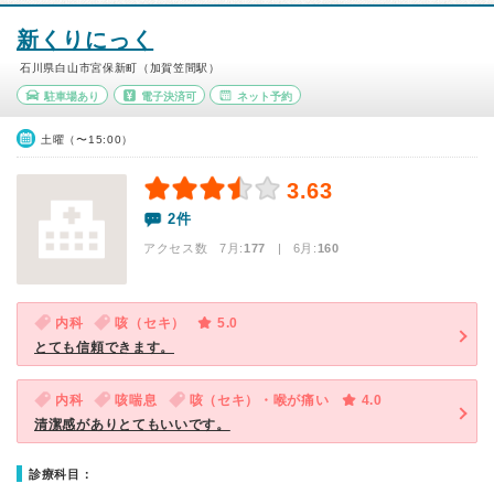
新くりにっく
石川県白山市宮保新町（加賀笠間駅）
駐車場あり
電子決済可
ネット予約
土曜（〜15:00）
3.63
2件
アクセス数 7月:
177
| 6月:
160
内科
咳（セキ）
5.0
とても信頼できます。
内科
咳喘息
咳（セキ）・喉が痛い
4.0
清潔感がありとてもいいです。
診療科目：