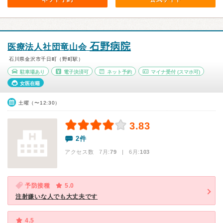
石野病院
医療法人社団竜山会
石川県金沢市千日町（野町駅）
駐車場あり
電子決済可
ネット予約
マイナ受付
(スマホ可)
女医在籍
土曜（〜12:30）
3.83
2件
アクセス数 7月:
79
| 6月:
103
予防接種
5.0
注射嫌いな人でも大丈夫です
4.5