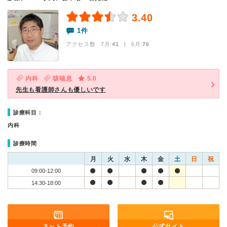
3.40
1件
アクセス数 7月:
41
| 6月:
76
内科
咳喘息
5.0
先生も看護師さんも優しいです
診療科目：
内科
診療時間
月
火
水
木
金
土
日
祝
09:00-12:00
14:30-18:00
ネット予約
公式サイト