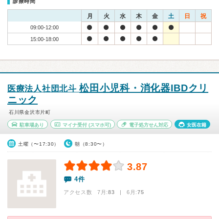
診療時間
月
火
水
木
金
土
日
祝
09:00-12:00
15:00-18:00
松田小児科・消化器IBDクリ
医療法人社団北斗
ニック
石川県金沢市片町
駐車場あり
マイナ受付
(スマホ可)
電子処方せん対応
女医在籍
土曜（〜17:30）
朝（8:30〜）
3.87
4件
アクセス数 7月:
83
| 6月:
75