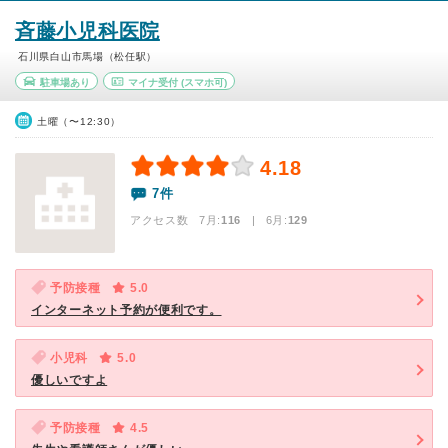
斉藤小児科医院
石川県白山市馬場（松任駅）
駐車場あり
マイナ受付
(スマホ可)
土曜（〜12:30）
4.18
7件
アクセス数 7月:
116
| 6月:
129
予防接種
5.0
インターネット予約が便利です。
小児科
5.0
優しいですよ
予防接種
4.5