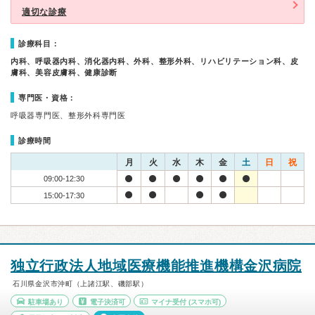
適切な診療
診療科目：
内科、呼吸器内科、消化器内科、外科、整形外科、リハビリテーション科、皮
膚科、美容皮膚科、健康診断
専門医・資格：
呼吸器専門医、整形外科専門医
診療時間
月
火
水
木
金
土
日
祝
09:00-12:30
15:00-17:30
独立行政法人地域医療機能推進機構金沢病院
石川県金沢市沖町（上諸江駅、磯部駅）
駐車場あり
電子決済可
マイナ受付
(スマホ可)