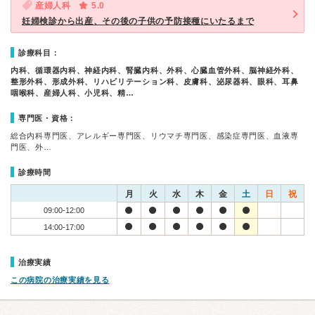
産婦人科
5.0
妊婦検診から出産、その後の子供の予防接種にいたるまで
診療科目：
内科、循環器内科、神経内科、腎臓内科、外科、心臓血管外科、脳神経外科、
整形外科、形成外科、リハビリテーション科、皮膚科、泌尿器科、眼科、耳鼻
咽喉科、産婦人科、小児科、精…
専門医・資格：
総合内科専門医、アレルギー専門医、リウマチ専門医、感染症専門医、血液専
門医、外…
診療時間
月
火
水
木
金
土
日
祝
09:00-12:00
14:00-17:00
治療実績
この病院の治療実績を見る