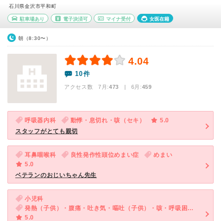
石川県金沢市平和町
駐車場あり
電子決済可
マイナ受付
女医在籍
朝（8:30〜）
4.04
10件
アクセス数 7月:
473
| 6月:
459
呼吸器内科
動悸・息切れ・咳（セキ）
5.0
スタッフがとても親切
耳鼻咽喉科
良性発作性頭位めまい症
めまい
5.0
ベテランのおじいちゃん先生
小児科
発熱（子供）・腹痛・吐き気・嘔吐（子供）・咳・呼吸困難（子供）・下痢（子供）
5.0