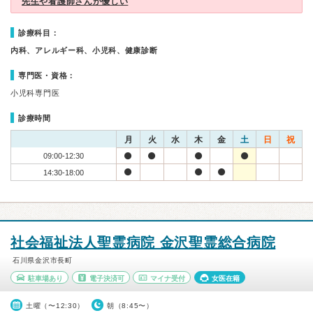
先生や看護師さんが優しい
診療科目：
内科、アレルギー科、小児科、健康診断
専門医・資格：
小児科専門医
診療時間
月
火
水
木
金
土
日
祝
09:00-12:30
14:30-18:00
社会福祉法人聖霊病院 金沢聖霊総合病院
石川県金沢市長町
駐車場あり
電子決済可
マイナ受付
女医在籍
土曜（〜12:30）
朝（8:45〜）