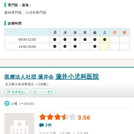
専門医・資格：
眼科専門医、小児科専門医
診療時間
月
火
水
木
金
土
日
祝
09:00-12:00
14:00-18:00
蓮井小児科医院
医療法人社団 蓮井会
石川県小松市希望丘（小松駅）
駐車場あり
マイナ受付
土曜（〜16:00）
3.56
2件
アクセス数 7月:
26
| 6月:
43