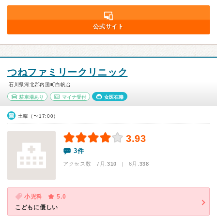
公式サイト
つねファミリークリニック
石川県河北郡内灘町白帆台
駐車場あり
マイナ受付
女医在籍
土曜（〜17:00）
3.93
3件
アクセス数 7月:
310
| 6月:
338
小児科
5.0
こどもに優しい