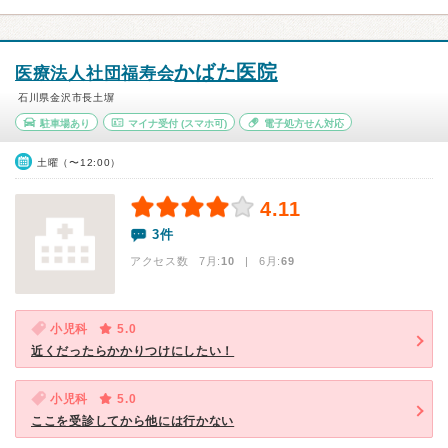
かばた医院
医療法人社団福寿会
石川県金沢市長土塀
駐車場あり
マイナ受付
(スマホ可)
電子処方せん対応
土曜（〜12:00）
4.11
3件
アクセス数 7月:
10
| 6月:
69
小児科
5.0
近くだったらかかりつけにしたい！
小児科
5.0
ここを受診してから他には行かない