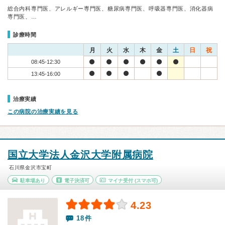
総合内科専門医、アレルギー専門医、糖尿病専門医、呼吸器専門医、消化器病
専門医、…
診療時間
月
火
水
木
金
土
日
祝
08:45-12:30
13:45-16:00
治療実績
この病院の治療実績を見る
国立大学法人金沢大学附属病院
石川県金沢市宝町
駐車場あり
電子決済可
マイナ受付
(スマホ可)
4.23
18件