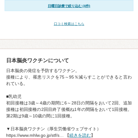
日曜日診療で絞り込む (4件)
口コミ検索はこちら
日本脳炎ワクチンについて
日本脳炎の発症を予防するワクチン。
接種により、罹患リスクを75～95％減らすことができると言わ
れている。
■乳幼児
初回接種は3歳～4歳の期間に6～28日の間隔をおいて2回、追加
接種は初回接種の2回目終了後概ね1年の間隔をおいて1回接種。
第2期は9歳～10歳の間に1回接種。
▼日本脳炎ワクチン（厚生労働省ウェブサイト）
https://www.mhlw.go.jp/stf/s… 【
続きを読む
】