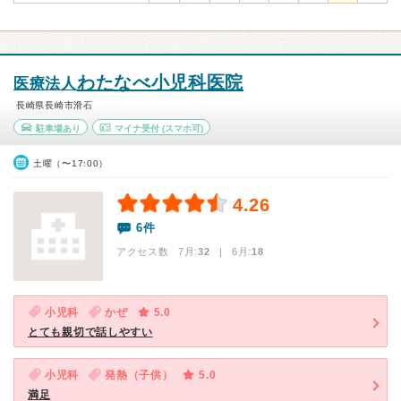
わたなべ小児科医院
医療法人
長崎県長崎市滑石
駐車場あり
マイナ受付
(スマホ可)
土曜（〜17:00）
4.26
6件
アクセス数 7月:
32
| 6月:
18
小児科
かぜ
5.0
とても親切で話しやすい
小児科
発熱（子供）
5.0
満足