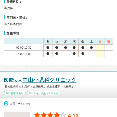
診療科目：
小児科
専門医・資格：
小児科専門医
診療時間
月
火
水
木
金
土
日
祝
09:00-12:30
14:00-18:00
中山小児科クリニック
医療法人
長崎県長崎市本原町（岩屋橋駅、浦上車庫駅、大橋駅）
駐車場あり
マイナ受付
(スマホ可)
土曜（〜12:30）
4.13