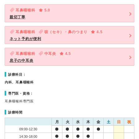
耳鼻咽喉科
5.0
親切丁寧
耳鼻咽喉科
咳（セキ）・鼻のつまり
4.5
ネット予約が便利
耳鼻咽喉科
中耳炎
4.5
息子の中耳炎
診療科目：
内科、耳鼻咽喉科
専門医・資格：
耳鼻咽喉科専門医
診療時間
月
火
水
木
金
土
日
祝
09:00-12:30
14:30-18:00