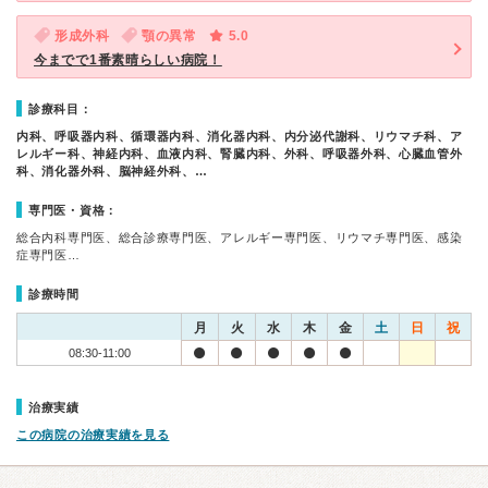
形成外科
顎の異常
5.0
今までで1番素晴らしい病院！
診療科目：
内科、呼吸器内科、循環器内科、消化器内科、内分泌代謝科、リウマチ科、ア
レルギー科、神経内科、血液内科、腎臓内科、外科、呼吸器外科、心臓血管外
科、消化器外科、脳神経外科、…
専門医・資格：
総合内科専門医、総合診療専門医、アレルギー専門医、リウマチ専門医、感染
症専門医…
診療時間
月
火
水
木
金
土
日
祝
08:30-11:00
治療実績
この病院の治療実績を見る