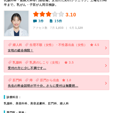
乳腺外科・産婦人科専門医在籍。女性のためのクリニック。土曜も13時
半まで。乳がん・子宮がん同日検診。
3.10
3件
15件
アクセス数 7月:
1,033
| 6月:
1,120
婦人科
生理不順（女性）・不性器出血（女性）
4.5
女性の総合病院！
乳腺科
乳房のしこり（女性）
3.5
受付の方に少し不満です…
肛門科
痔
肛門から出血
1.0
先生の料金説明が不十分。さらに受付は無愛想…
診療科目：
乳腺科、美容外科、美容皮膚科、肛門科、婦人科
専門医・資格：