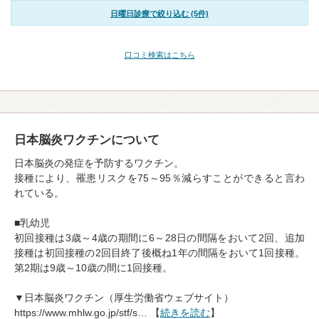
日曜日診療で絞り込む (5件)
口コミ検索はこちら
日本脳炎ワクチンについて
日本脳炎の発症を予防するワクチン。
接種により、罹患リスクを75～95％減らすことができると言わ
れている。
■乳幼児
初回接種は3歳～4歳の期間に6～28日の間隔をおいて2回、追加
接種は初回接種の2回目終了後概ね1年の間隔をおいて1回接種。
第2期は9歳～10歳の間に1回接種。
▼日本脳炎ワクチン（厚生労働省ウェブサイト）
https://www.mhlw.go.jp/stf/s… 【
続きを読む
】