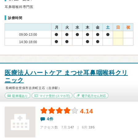
耳鼻咽喉科専門医
診療時間
月
火
水
木
金
土
日
祝
09:00-13:00
14:30-18:00
医療法人ハートケア まつせ耳鼻咽喉科クリ
ニック
長崎県佐世保市吉井町立石（吉井駅）
駐車場あり
マイナ受付
(スマホ可)
電子処方せん対応
4.14
4件
アクセス数 7月:
147
| 6月:
195