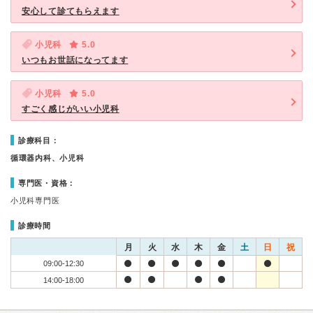
安心して診てもらえます
小児科
5.0
いつもお世話になってます
小児科
5.0
すごく感じがいい小児科
診療科目：
循環器内科、小児科
専門医・資格：
小児科専門医
診療時間
月
火
水
木
金
土
日
祝
09:00-12:30
14:00-18:00