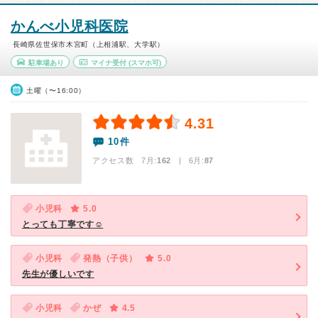
かんべ小児科医院
長崎県佐世保市木宮町（上相浦駅、大学駅）
駐車場あり
マイナ受付
(スマホ可)
土曜（〜16:00）
4.31
10件
アクセス数 7月:
162
| 6月:
87
小児科
5.0
とっても丁寧です☺︎
小児科
発熱（子供）
5.0
先生が優しいです
小児科
かぜ
4.5