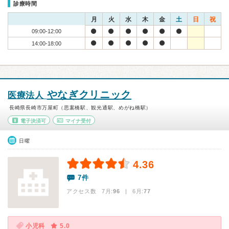
診療時間
月
火
水
木
金
土
日
祝
09:00-12:00
14:00-18:00
やなぎクリニック
医療法人
長崎県長崎市万屋町（思案橋駅、観光通駅、めがね橋駅）
電子決済可
マイナ受付
日曜
4.36
7件
アクセス数 7月:
96
| 6月:
77
小児科
5.0