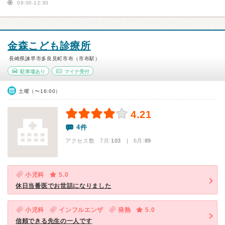
09:00-12:30
金森こども診療所
長崎県諫早市多良見町市布（市布駅）
駐車場あり
マイナ受付
土曜（〜16:00）
4.21
4件
アクセス数 7月:
103
| 6月:
89
小児科
5.0
休日当番医でお世話になりました
小児科
インフルエンザ
発熱
5.0
信頼できる先生の一人です