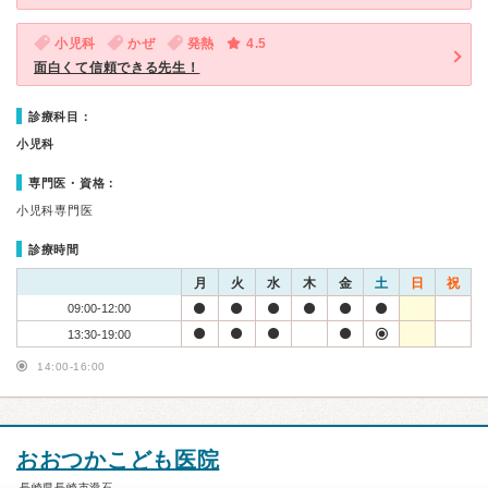
小児科
かぜ
発熱
4.5
面白くて信頼できる先生！
診療科目：
小児科
専門医・資格：
小児科専門医
診療時間
月
火
水
木
金
土
日
祝
09:00-12:00
13:30-19:00
14:00-16:00
おおつかこども医院
長崎県長崎市滑石