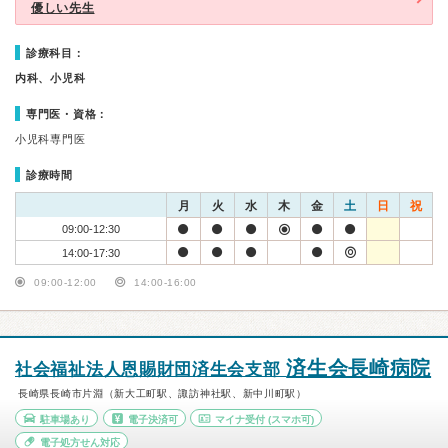
優しい先生
診療科目：
内科、小児科
専門医・資格：
小児科専門医
診療時間
月
火
水
木
金
土
日
祝
09:00-12:30
14:00-17:30
09:00-12:00
14:00-16:00
済生会長崎病院
社会福祉法人恩賜財団済生会支部
長崎県長崎市片淵（新大工町駅、諏訪神社駅、新中川町駅）
駐車場あり
電子決済可
マイナ受付
(スマホ可)
電子処方せん対応