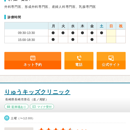
外科専門医、形成外科専門医、産婦人科専門医、乳腺専門医
診療時間
月
火
水
木
金
土
日
祝
09:30-13:30
15:00-18:30
ネット予約
電話
公式サイト
りゅうキッズクリニック
長崎県長崎市滑石（道ノ尾駅）
駐車場あり
マイナ受付
土曜（〜12:00）