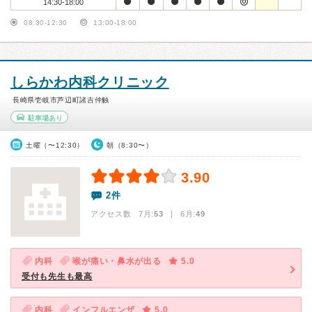
14:30-18:00
08:30-12:30
13:00-18:00
しらかわ内科クリニック
長崎県壱岐市芦辺町諸吉仲触
駐車場あり
土曜（〜12:30）
朝（8:30〜）
3.90
2件
アクセス数 7月:
53
| 6月:
49
内科
喉が痛い・鼻水が出る
5.0
受付も先生も最高
内科
インフルエンザ
5.0