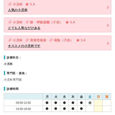
小児科
5.0
人気の小児科
小児科
咳・呼吸困難（子供）
5.0
とても人気なだけある
小児科
突発性発疹
発熱（子供）
5.0
オススメの小児科です
診療科目：
小児科
専門医・資格：
小児科専門医
診療時間
月
火
水
木
金
土
日
祝
09:00-12:00
14:00-18:00