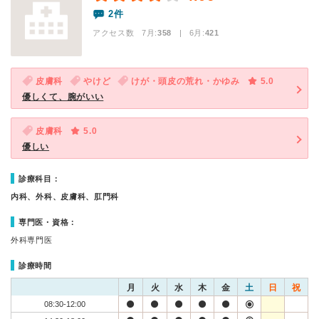
2件
アクセス数 7月:
358
| 6月:
421
皮膚科
やけど
けが・頭皮の荒れ・かゆみ
5.0
優しくて、腕がいい
皮膚科
5.0
優しい
診療科目：
内科、外科、皮膚科、肛門科
専門医・資格：
外科専門医
診療時間
月
火
水
木
金
土
日
祝
08:30-12:00