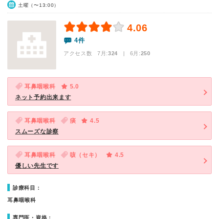
土曜（〜13:00）
4.06
4件
アクセス数 7月:
324
| 6月:
250
耳鼻咽喉科
5.0
ネット予約出来ます
耳鼻咽喉科
痰
4.5
スムーズな診察
耳鼻咽喉科
咳（セキ）
4.5
優しい先生です
診療科目：
耳鼻咽喉科
専門医・資格：