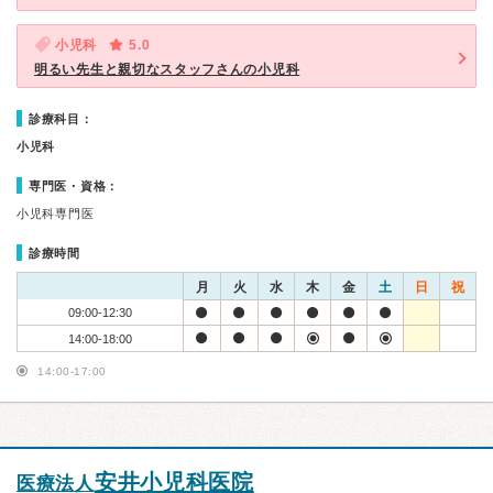
小児科
5.0
明るい先生と親切なスタッフさんの小児科
診療科目：
小児科
専門医・資格：
小児科専門医
診療時間
月
火
水
木
金
土
日
祝
09:00-12:30
14:00-18:00
14:00-17:00
安井小児科医院
医療法人