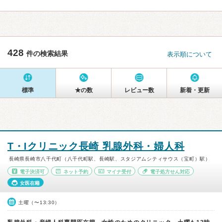
428
件の検索結果
表示順について
標準
★の数
レビュー数
新着・更新
T・Iクリニック長崎 乳腺外科・婦人科
長崎県長崎市八千代町（八千代町駅、長崎駅、スタジアムシティサウス（宝町）駅）
電子決済可
ネット予約
マイナ受付
電子処方せん対応
女医在籍
土曜（〜13:30）