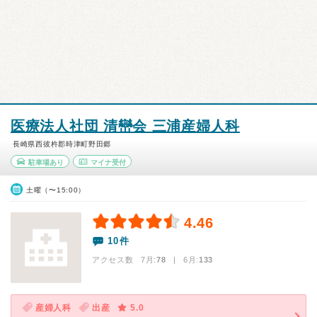
医療法人社団 清巒会 三浦産婦人科
長崎県西彼杵郡時津町野田郷
駐車場あり
マイナ受付
土曜（〜15:00）
4.46
10件
アクセス数 7月:
78
| 6月:
133
産婦人科
出産
5.0