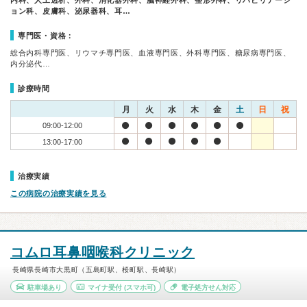
内科、人工透析、外科、消化器外科、脳神経外科、整形外科、リハビリテーシ
ョン科、皮膚科、泌尿器科、耳…
専門医・資格：
総合内科専門医、リウマチ専門医、血液専門医、外科専門医、糖尿病専門医、
内分泌代…
診療時間
月
火
水
木
金
土
日
祝
09:00-12:00
13:00-17:00
治療実績
この病院の治療実績を見る
コムロ耳鼻咽喉科クリニック
長崎県長崎市大黒町（五島町駅、桜町駅、長崎駅）
駐車場あり
マイナ受付
(スマホ可)
電子処方せん対応