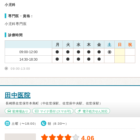
小児科
専門医・資格：
小児科専門医
診療時間
月
火
水
木
金
土
日
祝
09:00-12:00
14:30-18:30
09:00-13:00
田中医院
長崎県佐世保市本島町（中佐世保駅、佐世保中央駅、佐世保駅）
駐車場あり
マイナ受付
(スマホ可)
電子処方せん対応
土曜（〜18:00）
朝（8:30〜）
4.06