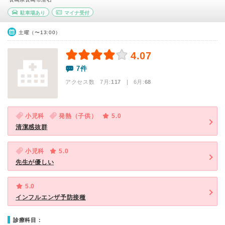
駐車場あり
マイナ受付
土曜（〜13:00）
4.07
7件
アクセス数 7月:
117
| 6月:
68
小児科
発熱（子供）
5.0
清潔感抜群
小児科
5.0
先生が優しい
5.0
インフルエンザ予防接種
診療科目：