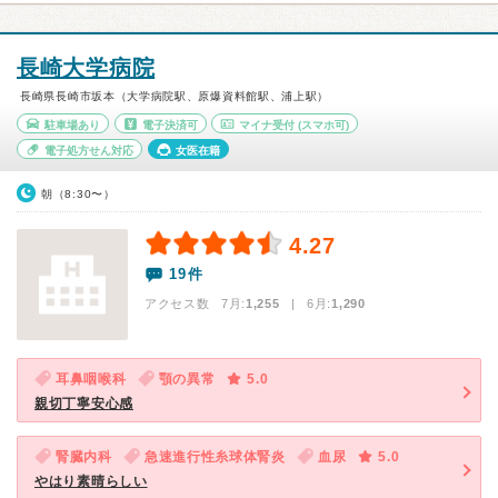
長崎大学病院
長崎県長崎市坂本（大学病院駅、原爆資料館駅、浦上駅）
駐車場あり
電子決済可
マイナ受付
(スマホ可)
電子処方せん対応
女医在籍
朝（8:30〜）
4.27
19件
アクセス数 7月:
1,255
| 6月:
1,290
耳鼻咽喉科
顎の異常
5.0
親切丁寧安心感
腎臓内科
急速進行性糸球体腎炎
血尿
5.0
やはり素晴らしい