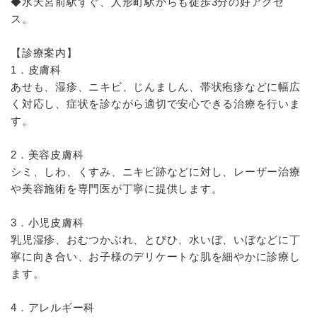
◆水天宮前駅すぐ、人形町駅からも徒歩3分の好アクセ
ス。
【診療案内】
1．皮膚科
あせも、湿疹、ニキビ、じんましん、帯状疱疹などに幅広
く対応し、症状を診ながら適切で安心できる治療を行いま
す。
2．美容皮膚科
シミ、しわ、くすみ、ニキビ跡などに対し、レーザー治療
や美容施術を専門医が丁寧に提供します。
3．小児皮膚科
乳児湿疹、おむつかぶれ、とびひ、水いぼ、いぼなどに丁
寧に向き合い、お子様のデリケートな肌を細やかに診療し
ます。
4．アレルギー科