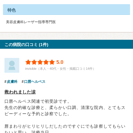
特色
美容皮膚科レーザー指導専門医
この病院の口コミ (1件)
5.0
invisible（本人・40代・女性・掲載口コミ14件）
皮膚科
口唇ヘルペス
救われました涙
口唇ヘルペス関連で初受診です。
先生の的確な診療と、柔らかい口調、清潔な院内、とてもス
ピーディーな予約と診察でした。
唇まわりがヒリヒリしだしたのですぐにでも診察してもらい
たいと思い、診療当日...