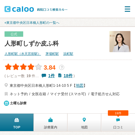
«東京都中央区日本橋人形町の一覧へ
公式
人形町しずか皮ふ科
人形町駅（水天宮前駅）
茅場町駅
浜町駅
3.84
？
1件
18件
( レビュー数
19
件…
)
地図
東京都中央区日本橋人形町1-14-10 5 F【
】
ネット予約
女医在籍
マイナ受付 (スマホ可)
電子処方せん対応
土曜も診療
19件
TOP
診療案内
地図
口コミ