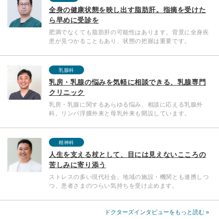
全身の健康状態を映し出す脂肪肝。指摘を受けた
ら早めに受診を
肥満でなくても脂肪肝の可能性はあります。背景に全身疾
患が見つかることもあり、状態の把握は重要です。
乳腺科
乳房・乳腺の悩みを気軽に相談できる、乳腺専門
クリニック
乳房・乳腺に関するあらゆる悩み、相談に応える乳腺外
科。リンパ浮腫外来と母乳外来も開設しています。
精神科
人生を支える杖として、目には見えないこころの
苦しみに寄り添う
ストレスの多い現代社会。地域の施設・機関とも連携しつ
つ、患者さまのつらい気持ちを受け止めます。
ドクターズインタビューをもっと読む »