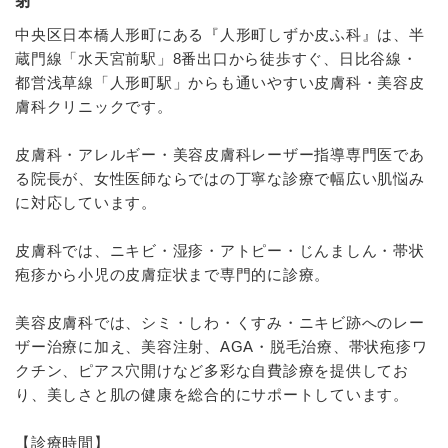
射
中央区日本橋人形町にある『人形町しずか皮ふ科』は、半
蔵門線「水天宮前駅」8番出口から徒歩すぐ、日比谷線・
都営浅草線「人形町駅」からも通いやすい皮膚科・美容皮
膚科クリニックです。
皮膚科・アレルギー・美容皮膚科レーザー指導専門医であ
る院長が、女性医師ならではの丁寧な診療で幅広い肌悩み
に対応しています。
皮膚科では、ニキビ・湿疹・アトピー・じんましん・帯状
疱疹から小児の皮膚症状まで専門的に診療。
美容皮膚科では、シミ・しわ・くすみ・ニキビ跡へのレー
ザー治療に加え、美容注射、AGA・脱毛治療、帯状疱疹ワ
クチン、ピアス穴開けなど多彩な自費診療を提供してお
り、美しさと肌の健康を総合的にサポートしています。
【診療時間】