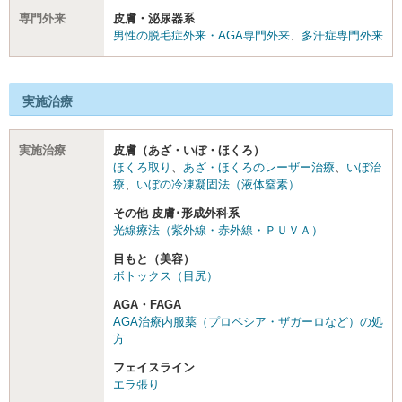
専門外来
皮膚・泌尿器系
男性の脱毛症外来・AGA専門外来
、
多汗症専門外来
実施治療
実施治療
皮膚（あざ・いぼ・ほくろ）
ほくろ取り
、
あざ・ほくろのレーザー治療
、
いぼ治
療
、
いぼの冷凍凝固法（液体窒素）
その他 皮膚･形成外科系
光線療法（紫外線・赤外線・ＰＵＶＡ）
目もと（美容）
ボトックス（目尻）
AGA・FAGA
AGA治療内服薬（プロペシア・ザガーロなど）の処
方
フェイスライン
エラ張り