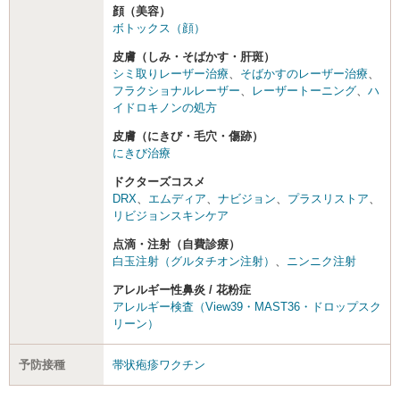
顔（美容）
ボトックス（顔）
皮膚（しみ・そばかす・肝斑）
シミ取りレーザー治療
、
そばかすのレーザー治療
、
フラクショナルレーザー
、
レーザートーニング
、
ハ
イドロキノンの処方
皮膚（にきび・毛穴・傷跡）
にきび治療
ドクターズコスメ
DRX
、
エムディア
、
ナビジョン
、
プラスリストア
、
リビジョンスキンケア
点滴・注射（自費診療）
白玉注射（グルタチオン注射）
、
ニンニク注射
アレルギー性鼻炎 / 花粉症
アレルギー検査（View39・MAST36・ドロップスク
リーン）
予防接種
帯状疱疹ワクチン