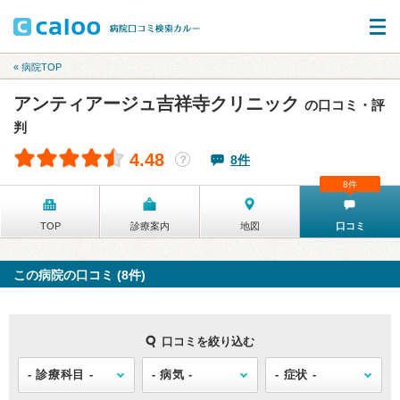
« 病院TOP
アンティアージュ吉祥寺クリニック
の口コミ・評
判
4.48
8件
？
8件
TOP
診療案内
地図
口コミ
この病院の口コミ (8件)
口コミを絞り込む