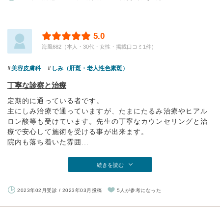
5.0
海風682（本人・30代・女性・掲載口コミ1件）
美容皮膚科
しみ（肝斑・老人性色素斑）
丁寧な診察と治療
定期的に通っている者です。
主にしみ治療で通っていますが、たまにたるみ治療やヒアル
ロン酸等も受けています。先生の丁寧なカウンセリングと治
療で安心して施術を受ける事が出来ます。
院内も落ち着いた雰囲...
続きを読む
2023年02月受診 / 2023年03月投稿
5人が参考になった