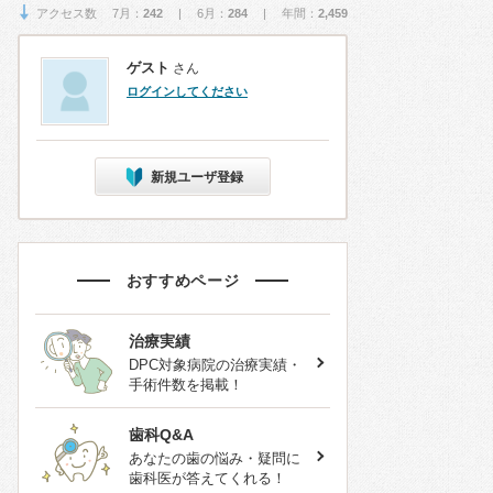
アクセス数 7月：
242
| 6月：
284
| 年間：
2,459
ゲスト
さん
ログインしてください
新規ユーザ登録
おすすめページ
治療実績
DPC対象病院の治療実績・
手術件数を掲載！
歯科Q&A
あなたの歯の悩み・疑問に
歯科医が答えてくれる！