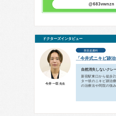
@683vwnzn
ドクターズインタビュー
美容皮膚科
「今井式ニキビ跡治
自然消失しないクレ
新宿駅東口から徒歩2分の
ター状のニキビ跡治療
今井 一臣
先生
の治療法や同院の強