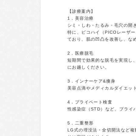
【診療案内】
1．美容治療
シミ・しわ・たるみ・毛穴の開
特に、ピコハイ（PICOレーザ
ており、肌の凹凸を改善し、な
2．医療脱毛
短期間で効果的な脱毛を実現し
にお越しください。
3．インナーケア&痩身
美容点滴やメディカルダイエッ
4．プライベート検査
性感染症（STD）など、プライ
5．二重整形
LG式の埋没法・全切開法など