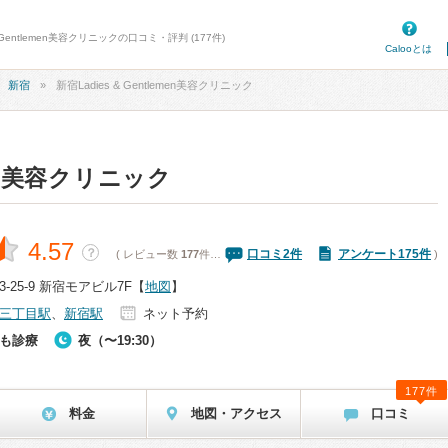
 Gentlemen美容クリニックの口コミ・評判 (177件)
Calooとは
新宿
新宿Ladies & Gentlemen美容クリニック
emen美容クリニック
4.57
？
口コミ
2
件
アンケート175件
( レビュー数
177
件…
)
25-9 新宿モアビル7F
【
地図
】
三丁目駅
、
新宿駅
ネット予約
も診療
夜（〜19:30）
177件
料金
地図・アクセス
口コミ