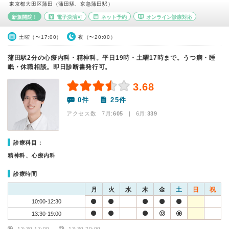
東京都大田区蒲田（蒲田駅、京急蒲田駅）
新規開院！
電子決済可
ネット予約
オンライン診療対応
土曜（〜17:00）
夜（〜20:00）
蒲田駅2分の心療内科・精神科。平日19時・土曜17時まで。うつ病・睡
眠・休職相談。即日診断書発行可。
3.68
0件
25件
アクセス数 7月:
605
| 6月:
339
診療科目：
精神科、心療内科
診療時間
月
火
水
木
金
土
日
祝
10:00-12:30
13:30-19:00
13:30-17:00
13:30-20:00