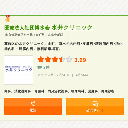
水井クリニック
医療法人社団博水会
東京都葛飾区南水元（金町駅（京成金町駅））
葛飾区の水井クリニック。金町、南水元の内科･皮膚科･糖尿病内科･消化
器内科・肝臓内科。無料駐車場有。
3.69
2件
アクセス数 7月:
318
| 6月:
333
内科、消化器内科、胃腸科、内分泌代謝科、糖尿病科、皮膚科、健康診断
電話
公式サイト