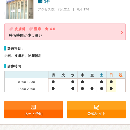
1件
アクセス数 7月:
211
| 6月:
176
皮膚科
湿疹
4.0
待ち時間が少し長い
診療科目：
内科、皮膚科、泌尿器科
診療時間
月
火
水
木
金
土
日
祝
09:00-12:30
16:00-20:00
ネット予約
公式サイト