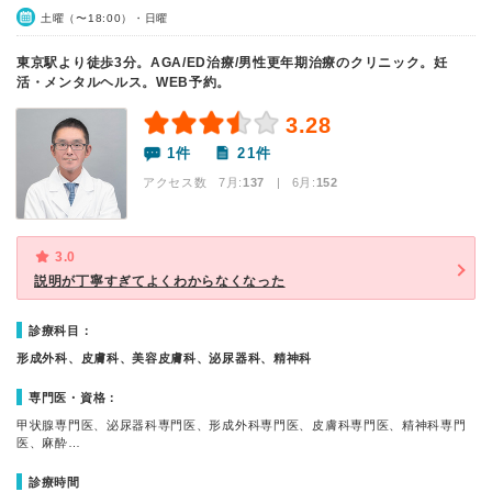
土曜（〜18:00）・日曜
東京駅より徒歩3分。AGA/ED治療/男性更年期治療のクリニック。妊
活・メンタルヘルス。WEB予約。
3.28
1件
21件
アクセス数 7月:
137
| 6月:
152
3.0
説明が丁寧すぎてよくわからなくなった
診療科目：
形成外科、皮膚科、美容皮膚科、泌尿器科、精神科
専門医・資格：
甲状腺専門医、泌尿器科専門医、形成外科専門医、皮膚科専門医、精神科専門
医、麻酔…
診療時間