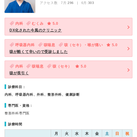
アクセス数 7月:
296
| 6月:
303
内科
むくみ
5.0
DX化された今風のクリニック
呼吸器内科
咳喘息
咳（セキ）・喉が痛い
5.0
咳が酷くて辛いので受診しました
内科
咳喘息
咳（セキ）
5.0
咳が長引く
診療科目：
内科、呼吸器内科、外科、整形外科、健康診断
専門医・資格：
整形外科専門医
診療時間
月
火
水
木
金
土
日
祝