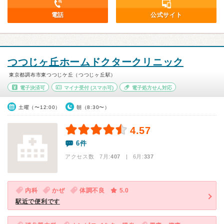
電話
公式サイト
つつじヶ丘ホームドクタークリニック
東京都調布市東つつじケ丘（つつじヶ丘駅）
電子決済可
マイナ受付
(スマホ可)
電子処方せん対応
土曜（〜12:00）
朝（8:30〜）
4.57
6件
アクセス数 7月:
407
| 6月:
337
内科
かぜ
体調不良
5.0
駅近で便利です