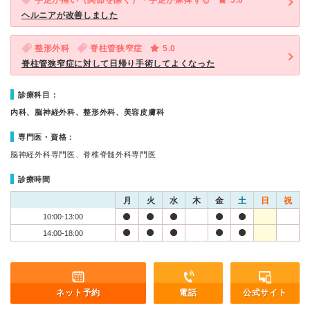
手足が痛い（関節を除く）・手足が麻痺する
5.0
ヘルニアが改善しました
整形外科
脊柱管狭窄症
5.0
脊柱管狭窄症に対して日帰り手術してよくなった
診療科目：
内科、脳神経外科、整形外科、美容皮膚科
専門医・資格：
脳神経外科専門医、脊椎脊髄外科専門医
診療時間
月
火
水
木
金
土
日
祝
10:00-13:00
14:00-18:00
ネット予約
電話
公式サイト