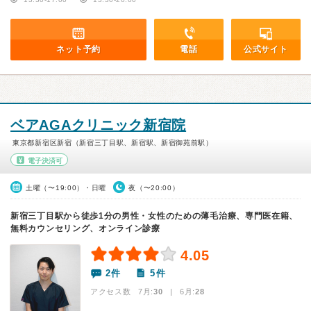
ネット予約
電話
公式サイト
ベアAGAクリニック新宿院
東京都新宿区新宿（新宿三丁目駅、新宿駅、新宿御苑前駅）
電子決済可
土曜（〜19:00）・日曜
夜（〜20:00）
新宿三丁⽬駅から徒歩1分の男性・女性のための薄毛治療、専門医在籍、
無料カウンセリング、オンライン診療
4.05
2件
5件
アクセス数 7月:
30
| 6月:
28