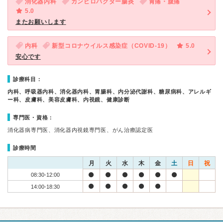
消化器内科
カンピロバクター腸炎
胃痛・腹痛
5.0
またお願いします
内科
新型コロナウイルス感染症（COVID-19）
5.0
安心です
診療科目：
内科、呼吸器内科、消化器内科、胃腸科、内分泌代謝科、糖尿病科、アレルギ
ー科、皮膚科、美容皮膚科、内視鏡、健康診断
専門医・資格：
消化器病専門医、消化器内視鏡専門医、がん治療認定医
診療時間
月
火
水
木
金
土
日
祝
08:30-12:00
14:00-18:30