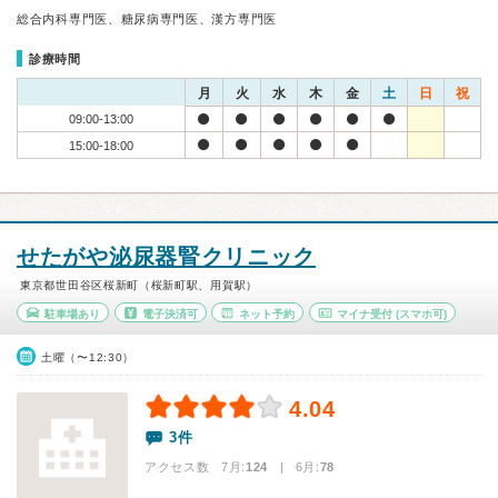
総合内科専門医、糖尿病専門医、漢方専門医
診療時間
月
火
水
木
金
土
日
祝
09:00-13:00
15:00-18:00
せたがや泌尿器腎クリニック
東京都世田谷区桜新町（桜新町駅、用賀駅）
駐車場あり
電子決済可
ネット予約
マイナ受付
(スマホ可)
土曜（〜12:30）
4.04
3件
アクセス数 7月:
124
| 6月:
78