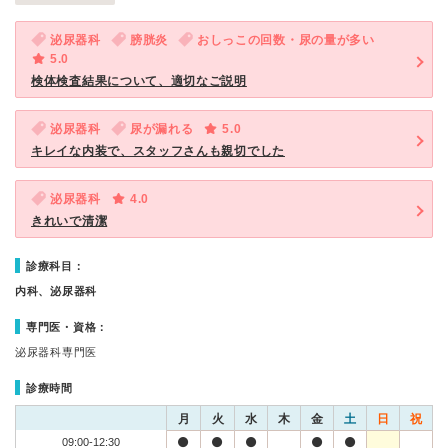
泌尿器科
膀胱炎
おしっこの回数・尿の量が多い
5.0
検体検査結果について、適切なご説明
泌尿器科
尿が漏れる
5.0
キレイな内装で、スタッフさんも親切でした
泌尿器科
4.0
きれいで清潔
診療科目：
内科、泌尿器科
専門医・資格：
泌尿器科専門医
診療時間
月
火
水
木
金
土
日
祝
09:00-12:30