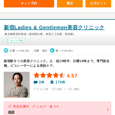
ネット予約
電話
公式サイト
新宿Ladies & Gentlemen美容クリニック
東京都新宿区新宿（新宿西口駅、新宿三丁目駅、新宿駅）
ネット予約
土曜（〜19:30）・日曜・祝日
夜（〜19:30）
新宿駅すぐの美容クリニック。土・祝19時半、日曜18時まで。専門医在
籍。ピコレーザーによる美肌ケア。
4.57
2件
175件
アクセス数 7月:
242
| 6月:
284
美容皮膚科
にきび
5.0
感謝