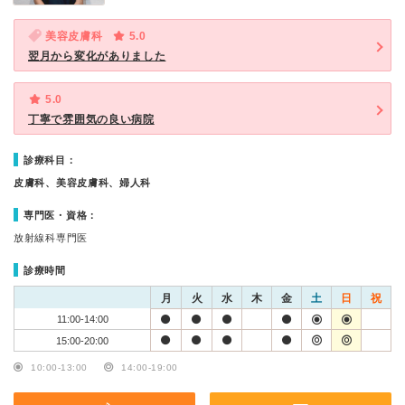
美容皮膚科
5.0
翌月から変化がありました
5.0
丁寧で雰囲気の良い病院
診療科目：
皮膚科、美容皮膚科、婦人科
専門医・資格：
放射線科専門医
診療時間
月
火
水
木
金
土
日
祝
11:00-14:00
15:00-20:00
10:00-13:00
14:00-19:00