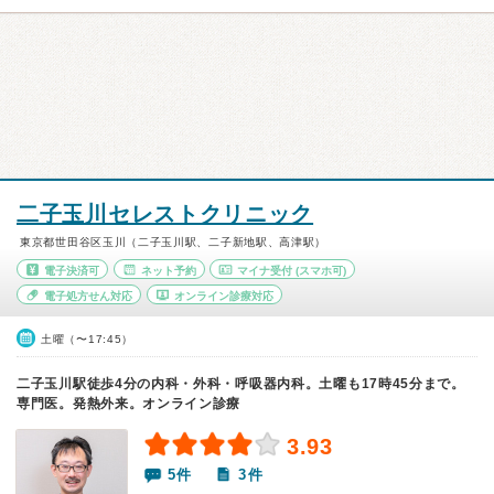
二子玉川セレストクリニック
東京都世田谷区玉川（二子玉川駅、二子新地駅、高津駅）
電子決済可
ネット予約
マイナ受付
(スマホ可)
電子処方せん対応
オンライン診療対応
土曜（〜17:45）
二子玉川駅徒歩4分の内科・外科・呼吸器内科。土曜も17時45分まで。
専門医。発熱外来。オンライン診療
3.93
5件
3件