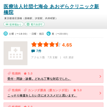
医療法人社団七海会 あおぞらクリニック新
橋院
東京都港区新橋（新橋駅、汐留駅、内幸町駅）
駐車場あり
電子決済可
土曜（〜18:00）・日曜・祝日
夜（〜20:00）
4.65
7件
アクセス数 7月:
132
| 6月:
212
性病科
5.0
受付・問診・診察。どれも丁寧な対応でした。
性病科
カンジダ膣炎（膣カンジダ症）
5.0
こっそり検査をしたい方にオススメだと思います。