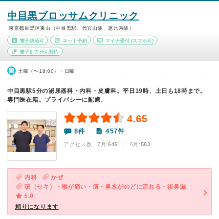
中目黒ブロッサムクリニック
東京都目黒区東山（中目黒駅、代官山駅、恵比寿駅）
電子決済可
ネット予約
マイナ受付
(スマホ可)
電子処方せん対応
土曜（〜18:00）・日曜
中目黒駅5分の泌尿器科・内科・皮膚科。平日19時、土日も18時まで。
専門医在籍。プライバシーに配慮。
4.65
8件
457件
アクセス数 7月:
645
| 6月:
583
内科
かぜ
咳（セキ）・喉が痛い・痰・鼻水がのどに流れる・後鼻漏
5.0
頼りになります