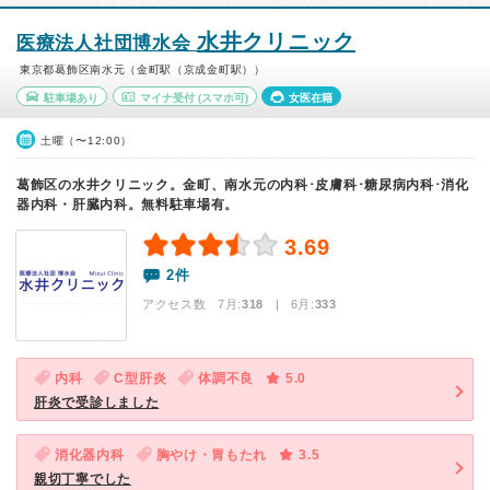
水井クリニック
医療法人社団博水会
東京都葛飾区南水元（金町駅（京成金町駅））
駐車場あり
マイナ受付
(スマホ可)
女医在籍
土曜（〜12:00）
葛飾区の水井クリニック。金町、南水元の内科･皮膚科･糖尿病内科･消化
器内科・肝臓内科。無料駐車場有。
3.69
2件
アクセス数 7月:
318
| 6月:
333
内科
C型肝炎
体調不良
5.0
肝炎で受診しました
消化器内科
胸やけ・胃もたれ
3.5
親切丁寧でした