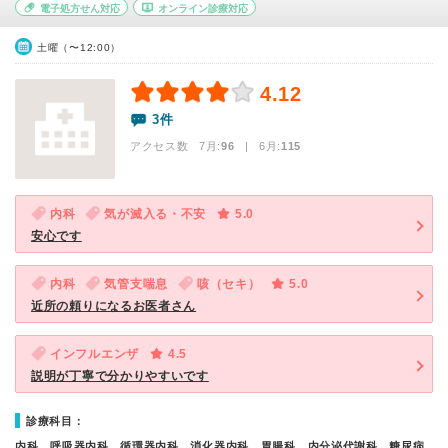
電子処方せん対応
オンライン診療対応
土曜（〜12:00）
4.12
3件
アクセス数 7月:
96
| 6月:
115
内科
気が滅入る・不安
5.0
安心です
内科
気管支喘息
咳（セキ）
5.0
近所の頼りになるお医者さん
インフルエンザ
4.5
説明が丁寧で分かりやすいです
診療科目：
内科、呼吸器内科、循環器内科、消化器内科、胃腸科、内分泌代謝科、糖尿病