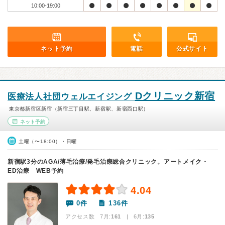
10:00-19:00
ネット予約
電話
公式サイト
Dクリニック新宿
医療法人社団ウェルエイジング
東京都新宿区新宿（新宿三丁目駅、新宿駅、新宿西口駅）
ネット予約
土曜（〜18:00）・日曜
新宿駅3分のAGA/薄毛治療/発毛治療総合クリニック。アートメイク・
ED治療 WEB予約
4.04
0件
136件
アクセス数 7月:
161
| 6月:
135