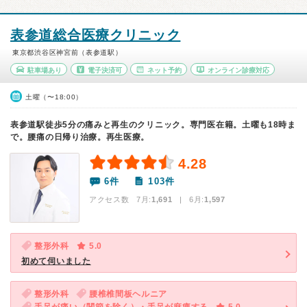
表参道総合医療クリニック
東京都渋谷区神宮前（表参道駅）
駐車場あり
電子決済可
ネット予約
オンライン診療対応
土曜（〜18:00）
表参道駅徒歩5分の痛みと再生のクリニック。専門医在籍。土曜も18時ま
で。腰痛の日帰り治療。再生医療。
4.28
6件
103件
アクセス数 7月:
1,691
| 6月:
1,597
整形外科
5.0
初めて伺いました
整形外科
腰椎椎間板ヘルニア