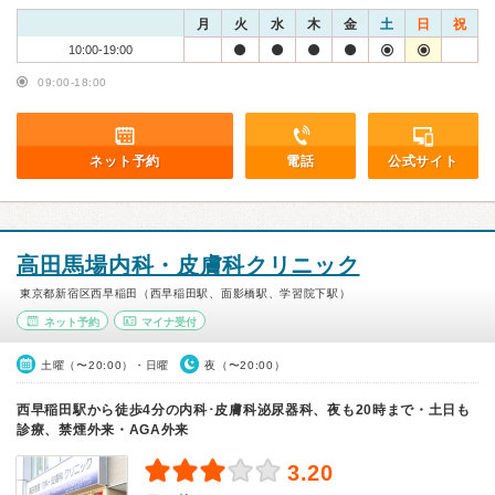
月
火
水
木
金
土
日
祝
10:00-19:00
09:00-18:00
ネット予約
電話
公式サイト
高田馬場内科・皮膚科クリニック
東京都新宿区西早稲田（西早稲田駅、面影橋駅、学習院下駅）
ネット予約
マイナ受付
土曜（〜20:00）・日曜
夜（〜20:00）
西早稲田駅から徒歩4分の内科･皮膚科泌尿器科、夜も20時まで・土日も
診療、禁煙外来・AGA外来
3.20