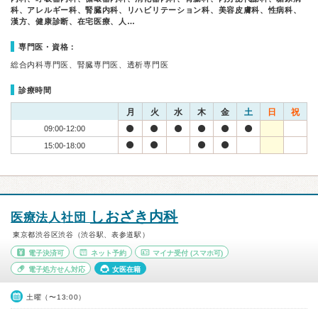
科、アレルギー科、腎臓内科、リハビリテーション科、美容皮膚科、性病科、
漢方、健康診断、在宅医療、人…
専門医・資格：
総合内科専門医、腎臓専門医、透析専門医
診療時間
月
火
水
木
金
土
日
祝
09:00-12:00
15:00-18:00
しおざき内科
医療法人社団
東京都渋谷区渋谷（渋谷駅、表参道駅）
電子決済可
ネット予約
マイナ受付
(スマホ可)
電子処方せん対応
女医在籍
土曜（〜13:00）