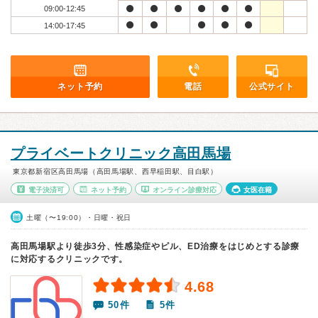
09:00-12:45
14:00-17:45
ネット予約
電話
公式サイト
プライベートクリニック高田馬場
東京都新宿区高田馬場（高田馬場駅、西早稲田駅、目白駅）
電子決済可
ネット予約
オンライン診療対応
女医在籍
土曜（〜19:00）・日曜・祝日
高田馬場駅より徒歩3分、性感染症やピル、ED治療をはじめとする診療
に対応するクリニックです。
4.68
50件
5件