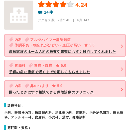
4.24
14件
アクセス数 7月:
141
| 6月:
147
内科
アルツハイマー型認知症
体調不良・物忘れがひどい・血圧が高い
5.0
高齢家族のホーム入所の検査や書類にもすぐ対応してくれました
胃腸科
胃痛・腹痛
5.0
子供の急な腹痛で遅くまで対応してもらえました
内科
鼻のつまり
5.0
困ったときにすぐ相談できる保険診療のクリニック
診療科目：
内科、呼吸器内科、循環器内科、消化器内科、胃腸科、内分泌代謝科、糖尿病
科、アレルギー科、皮膚科、小児科、漢方、健康診断
専門医・資格：