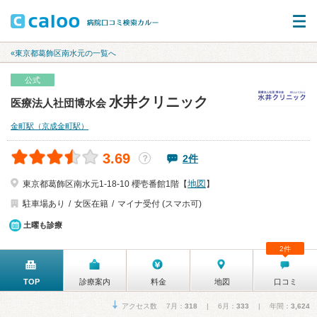
«東京都葛飾区南水元の一覧へ
公式
水井クリニック
医療法人社団博水会
金町駅（京成金町駅）
3.69
2件
？
地図
東京都葛飾区南水元1-18-10 櫻壱番館1階【
】
駐車場あり
女医在籍
マイナ受付 (スマホ可)
土曜も診療
2件
TOP
診療案内
料金
地図
口コミ
アクセス数 7月：
318
| 6月：
333
| 年間：
3,624