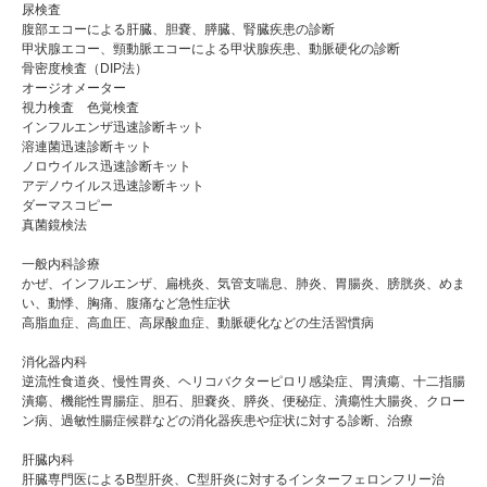
尿検査
腹部エコーによる肝臓、胆嚢、膵臓、腎臓疾患の診断
甲状腺エコー、頸動脈エコーによる甲状腺疾患、動脈硬化の診断
骨密度検査（DIP法）
オージオメーター
視力検査 色覚検査
インフルエンザ迅速診断キット
溶連菌迅速診断キット
ノロウイルス迅速診断キット
アデノウイルス迅速診断キット
ダーマスコピー
真菌鏡検法
一般内科診療
かぜ、インフルエンザ、扁桃炎、気管支喘息、肺炎、胃腸炎、膀胱炎、めま
い、動悸、胸痛、腹痛など急性症状
高脂血症、高血圧、高尿酸血症、動脈硬化などの生活習慣病
消化器内科
逆流性食道炎、慢性胃炎、ヘリコバクターピロリ感染症、胃潰瘍、十二指腸
潰瘍、機能性胃腸症、胆石、胆嚢炎、膵炎、便秘症、潰瘍性大腸炎、クロー
ン病、過敏性腸症候群などの消化器疾患や症状に対する診断、治療
肝臓内科
肝臓専門医によるB型肝炎、C型肝炎に対するインターフェロンフリー治