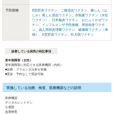
予防接種
B型肝炎ワクチン
、
二種混合ワクチン
、
麻しん（は
しか）風しん混合ワクチン
、
水疱瘡ワクチン（水痘
ワクチン）
、
日本脳炎ワクチン
、
おたふくかぜワク
チン
、
インフルエンザ予防接種
、
帯状疱疹ワクチ
ン
、
成人用肺炎球菌ワクチン
、
破傷風ワクチン（単
独）
、
A型肝炎ワクチン
、
狂犬病ワクチン
診察している病気の特記事項
更年期障害（女性）
更年期障害に対応できる医療機関（内科）
■診療：プラセンタ注射を実施
■受診：予約なしで受診可能
実施している治療、検査、医療機器などの説明
医療機器
デジタルレントゲン
心電図
血液検査