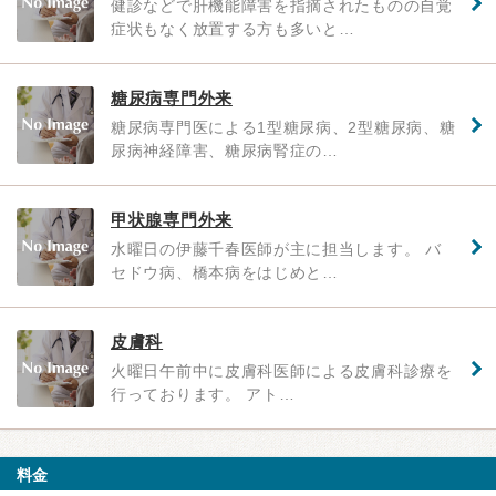
健診などで肝機能障害を指摘されたものの自覚
症状もなく放置する方も多いと…
糖尿病専門外来
糖尿病専門医による1型糖尿病、2型糖尿病、糖
尿病神経障害、糖尿病腎症の…
甲状腺専門外来
水曜日の伊藤千春医師が主に担当します。 バ
セドウ病、橋本病をはじめと…
皮膚科
火曜日午前中に皮膚科医師による皮膚科診療を
行っております。 アト…
料金