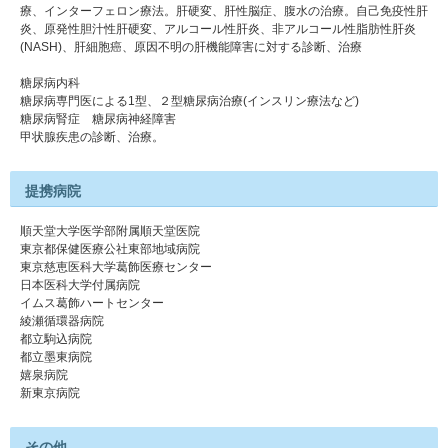
療、インターフェロン療法。肝硬変、肝性脳症、腹水の治療。自己免疫性肝
炎、原発性胆汁性肝硬変、アルコール性肝炎、非アルコール性脂肪性肝炎
(NASH)、肝細胞癌、原因不明の肝機能障害に対する診断、治療
糖尿病内科
糖尿病専門医による1型、２型糖尿病治療(インスリン療法など)
糖尿病腎症 糖尿病神経障害
甲状腺疾患の診断、治療。
提携病院
順天堂大学医学部附属順天堂医院
東京都保健医療公社東部地域病院
東京慈恵医科大学葛飾医療センター
日本医科大学付属病院
イムス葛飾ハートセンター
綾瀬循環器病院
都立駒込病院
都立墨東病院
嬉泉病院
新東京病院
その他