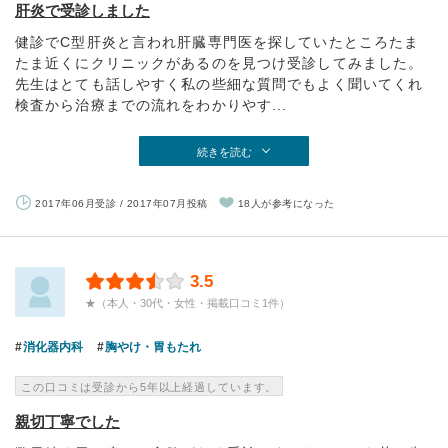
肝炎で受診しました
健診でC型肝炎と言われ肝臓専門医を探していたところたま
たま近くにクリニックがあるのを見つけ受診してみました。
先生はとても話しやすく私の些細な質問でもよく聞いてくれ
検査から治療までの流れをわかりやす...
続きを読む
2017年06月受診 / 2017年07月投稿
18人が参考になった
3.5
★（本人・30代・女性・掲載口コミ1件）
消化器内科
胸やけ・胃もたれ
この口コミは受診から5年以上経過しています。
親切丁寧でした