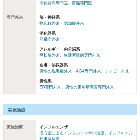
消化器病専門医
、
肝臓専門医
専門外来
脳・神経系
物忘れ外来・認知症外来
消化器系
肝臓病外来
アレルギー・内分泌系
甲状腺外来
、
生活習慣病専門外来
皮膚・泌尿器系
男性の脱毛症外来・AGA専門外来
、
アトピー外来
男性系
ED専門外来
、
男性の更年期障害専門外来
実施治療
実施治療
インフルエンザ
漢方薬によるインフルエンザの治療
、
インフルエン
ザ迅速検査