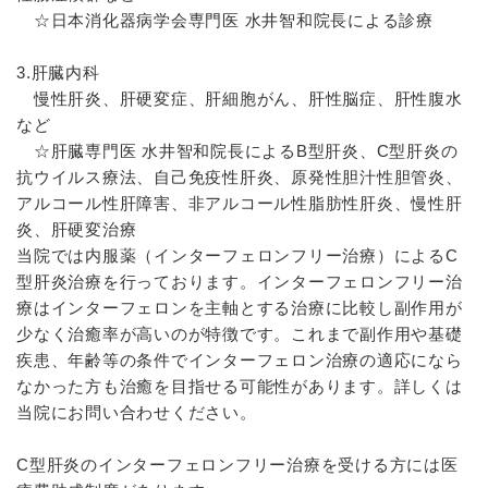
☆日本消化器病学会専門医 水井智和院長による診療
3.肝臓内科
慢性肝炎、肝硬変症、肝細胞がん、肝性脳症、肝性腹水
など
☆肝臓専門医 水井智和院長によるB型肝炎、C型肝炎の
抗ウイルス療法、自己免疫性肝炎、原発性胆汁性胆管炎、
アルコール性肝障害、非アルコール性脂肪性肝炎、慢性肝
炎、肝硬変治療
当院では内服薬（インターフェロンフリー治療）によるC
型肝炎治療を行っております。インターフェロンフリー治
療はインターフェロンを主軸とする治療に比較し副作用が
少なく治癒率が高いのが特徴です。これまで副作用や基礎
疾患、年齢等の条件でインターフェロン治療の適応になら
なかった方も治癒を目指せる可能性があります。詳しくは
当院にお問い合わせください。
C型肝炎のインターフェロンフリー治療を受ける方には医