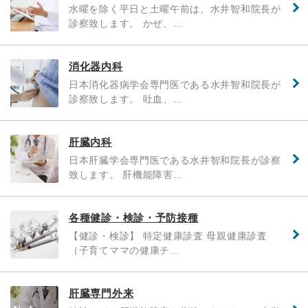
水曜を除く平日と土曜午前は、水井智和院長が
診察致します。 かぜ、…
消化器内科
日本消化器病学会専門医である水井智和院長が
診察致します。 吐血、…
肝臓内科
日本肝臓学会専門医である水井智和院長が診察
致します。 肝機能障害…
各種健診・検診・予防接種
【健診・検診】 特定健康診査 母親健康診査
（子育てママの健康チ…
肝臓専門外来