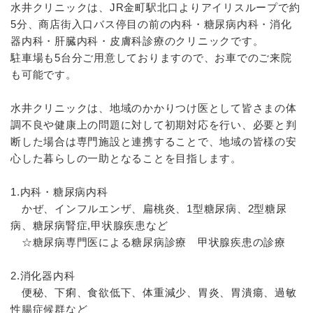
水井クリニックは、JR金町駅北口よりアイリスループで約
5分、商店街入口バス停目の前の内科・糖尿病内科・消化
器内科・肝臓内科・皮膚科診療のクリニックです。
駐車場も5台分ご用意しておりますので、お車でのご来院
も可能です。
水井クリニックは、地域のかかりつけ医として皆さまの体
調不良や健康上の問題に対して初期対応を行い、必要と判
断した場合は専門施設と連携することで、地域の皆様の安
心した暮らしの一助となることを目指します。
1.内科・糖尿病内科
かぜ、インフルエンザ、扁桃炎、1型糖尿病、2型糖尿
病、糖尿病腎症,甲状腺疾患など
☆糖尿病専門医による糖尿病診療 甲状腺疾患の診療
2.消化器内科
便秘、下痢、食欲低下、体重減少、胃炎、胃潰瘍、過敏
性腸症候群など