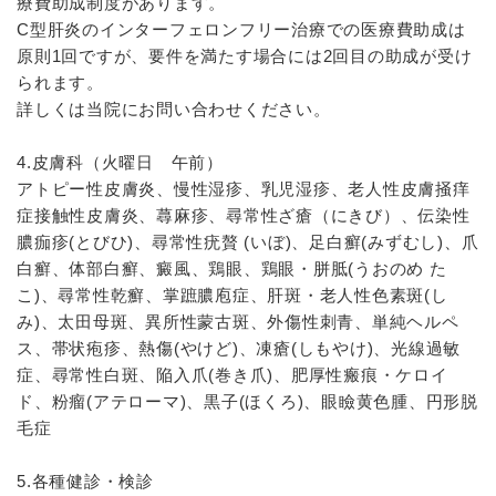
療費助成制度があります。
C型肝炎のインターフェロンフリー治療での医療費助成は
原則1回ですが、要件を満たす場合には2回目の助成が受け
られます。
詳しくは当院にお問い合わせください。
4.皮膚科（火曜日 午前）
アトピー性皮膚炎、慢性湿疹、乳児湿疹、老人性皮膚掻痒
症接触性皮膚炎、蕁麻疹、尋常性ざ瘡（にきび）、伝染性
膿痂疹(とびひ)、尋常性疣贅 (いぼ)、足白癬(みずむし)、爪
白癬、体部白癬、癜風、鶏眼、鶏眼・胼胝(うおのめ た
こ)、尋常性乾癬、掌蹠膿庖症、肝斑・老人性色素斑(し
み)、太田母斑、異所性蒙古斑、外傷性刺青、単純ヘルペ
ス、帯状疱疹、熱傷(やけど)、凍瘡(しもやけ)、光線過敏
症、尋常性白斑、陥入爪(巻き爪)、肥厚性瘢痕・ケロイ
ド、粉瘤(アテローマ)、黒子(ほくろ)、眼瞼黄色腫、円形脱
毛症
5.各種健診・検診