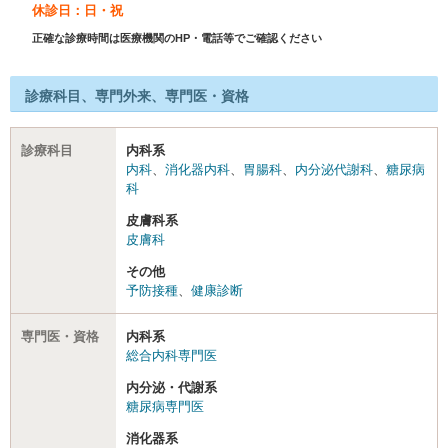
休診日：日・祝
正確な診療時間は医療機関のHP・電話等でご確認ください
診療科目、専門外来、専門医・資格
診療科目
内科系
内科
、
消化器内科
、
胃腸科
、
内分泌代謝科
、
糖尿病
科
皮膚科系
皮膚科
その他
予防接種
、
健康診断
専門医・資格
内科系
総合内科専門医
内分泌・代謝系
糖尿病専門医
消化器系