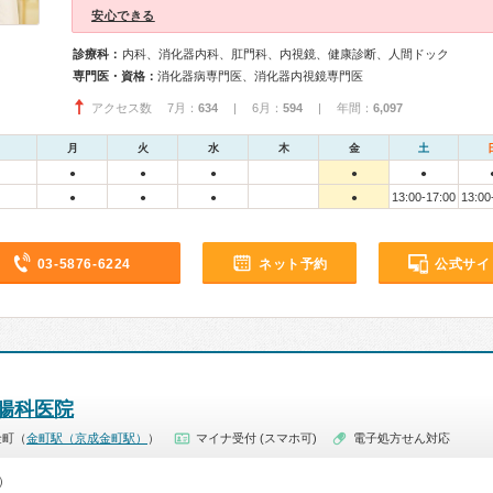
安心できる
診療科：
内科、消化器内科、肛門科、内視鏡、健康診断、人間ドック
専門医・資格：
消化器病専門医、消化器内視鏡専門医
アクセス数 7月：
634
| 6月：
594
| 年間：
6,097
月
火
水
木
金
土
●
●
●
●
●
13:00-17:00
13:00
●
●
●
●
03-5876-6224
ネット予約
公式サイ
腸科医院
金町（
金町駅（京成金町駅）
）
マイナ受付 (スマホ可)
電子処方せん対応
0）