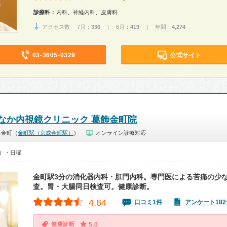
診療科：
内科、神経内科、皮膚科
アクセス数 7月：
336
| 6月：
419
| 年間：
4,274
03-3605-0329
公式サイト
なか内視鏡クリニック 葛飾金町院
東金町（
金町駅（京成金町駅）
）
オンライン診療対応
0）・日曜
金町駅3分の消化器内科・肛門内科。専門医による苦痛の少
査。胃・大腸同日検査可。健康診断。
4.64
口コミ1件
アンケート182
健康診断
5.0