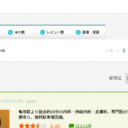
★の数
レビュー数
新着・更新
« 前
1
2
1件中
駅周辺
東京都足立区 東和（
亀有駅
）
亀有駅より徒歩約10分の内科・神経内科・皮膚科。専門医が
療有り。無料駐車場完備。
3.40
口コミ1件