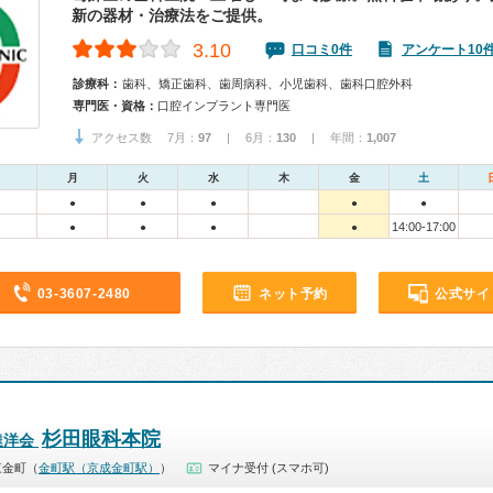
新の器材・治療法をご提供。
3.10
口コミ0件
アンケート10
診療科：
歯科、矯正歯科、歯周病科、小児歯科、歯科口腔外科
専門医・資格：
口腔インプラント専門医
アクセス数 7月：
97
| 6月：
130
| 年間：
1,007
月
火
水
木
金
土
●
●
●
●
●
14:00-17:00
●
●
●
●
03-3607-2480
ネット予約
公式サイ
杉田眼科本院
達洋会
東金町（
金町駅（京成金町駅）
）
マイナ受付 (スマホ可)