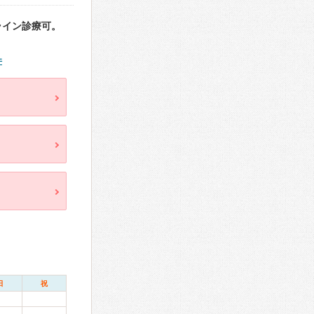
ライン診療可。
件
日
祝