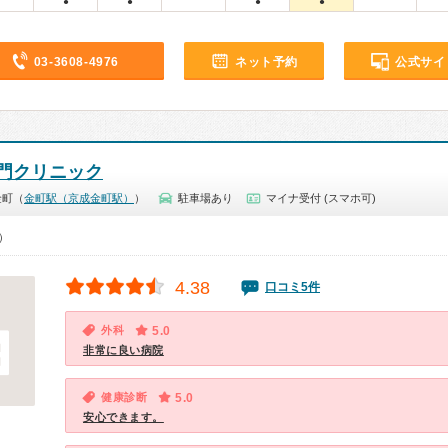
●
●
●
●
03-3608-4976
ネット予約
公式サイ
門クリニック
金町（
金町駅（京成金町駅）
）
駐車場あり
マイナ受付 (スマホ可)
0）
4.38
口コミ5件
外科
5.0
非常に良い病院
健康診断
5.0
安心できます。