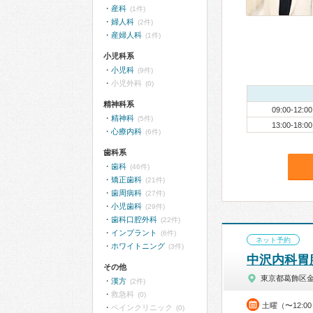
産科
(1件)
婦人科
(2件)
産婦人科
(1件)
小児科系
小児科
(9件)
小児外科
(0)
精神科系
09:00-12:00
精神科
(5件)
13:00-18:00
心療内科
(6件)
歯科系
歯科
(46件)
矯正歯科
(21件)
歯周病科
(27件)
小児歯科
(29件)
歯科口腔外科
(22件)
インプラント
(6件)
ネット予約
ホワイトニング
(3件)
中沢内科胃
その他
東京都葛飾区
漢方
(2件)
救急科
(0)
土曜（〜12:0
ペインクリニック
(0)