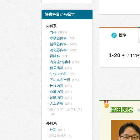
診療科目から探す
内科系
内科
(38件)
標準
呼吸器内科
(7件)
循環器内科
(10件)
消化器内科
(10件)
1-20
件 / 11
胃腸科
(7件)
内分泌代謝科
(1件)
糖尿病科
(4件)
リウマチ科
(9件)
アレルギー科
(5件)
神経内科
(4件)
血液内科
(1件)
腎臓内科
(1件)
人工透析
(2件)
高田医院
緩和ケア（ホスピス）
(0)
外科系
外科
(8件)
呼吸器外科
(0)