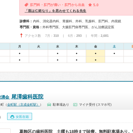
肛門科・肛門が痛い・肛門から出血
5.0
「医は仁術なり」を思わせてくれる先生
診療科：
内科、消化器内科、胃腸科、外科、乳腺科、肛門科、内視鏡
専門医・資格：
外科専門医、大腸肛門病専門医、がん治療認定医
アクセス数 7月：
310
| 6月：
293
| 年間：
2,681
月
火
水
木
金
土
●
●
●
●
●
●
●
●
●
尾澤歯科医院
健湧会
金町（
金町駅（京成金町駅）
）
駐車場あり
マイナ受付 (スマホ可)
女医在籍
0）
葛飾区の歯科医院 土曜も18時まで診療。無料駐車場あり。