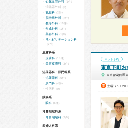
心臓血管外科
(1件)
消化器外科
(0)
乳腺科
(2件)
脳神経外科
(2件)
整形外科
(10件)
形成外科
(1件)
美容外科
(1件)
リハビリテーション科
(7件)
皮膚科系
皮膚科
(10件)
ネット予約
美容皮膚科
(2件)
東京下町お
泌尿器科・肛門科系
東京都葛飾区
泌尿器科
(5件)
肛門科
(4件)
土曜（〜17:0
性病科
(0)
眼科系
眼科
(6件)
耳鼻咽喉科系
耳鼻咽喉科
(3件)
産婦人科系