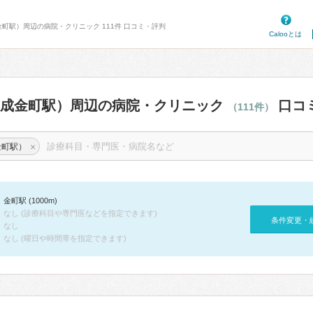
金町駅）周辺の病院・クリニック 111件 口コミ・評判
Calooとは
京成金町駅）周辺の病院・クリニック
口コ
（111件）
×
金町駅）
金町駅 (1000m)
なし (診療科目や専門医などを指定できます)
条件変更・
なし
なし (曜日や時間帯を指定できます)