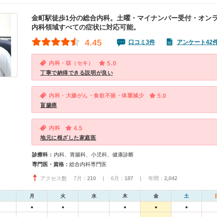
金町駅徒歩1分の総合内科。土曜・マイナンバー受付・オン
内科領域すべての症状に対応可能。
4.45
口コミ3件
アンケート42
内科・咳（セキ）
5.0
丁寧で納得できる説明が良い
内科・大腸がん・食欲不振・体重減少
5.0
盲腸癌
内科
4.5
地元に根ざした家庭医
診療科：
内科、胃腸科、小児科、健康診断
専門医・資格：
総合内科専門医
アクセス数 7月：
210
| 6月：
187
| 年間：
2,042
月
火
水
木
金
土
●
●
●
●
●