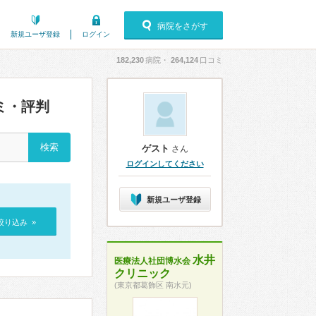
病院をさがす
新規ユーザ登録
ログイン
182,230
病院・
264,124
口コミ
ミ・評判
ゲスト
さん
ログインしてください
新規ユーザ登録
絞り込み »
水井
医療法人社団博水会
クリニック
(東京都葛飾区 南水元)