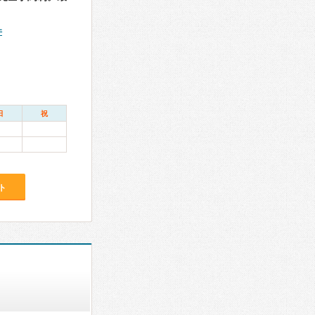
件
日
祝
ト