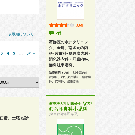
3.69
2件
表示順について
葛飾区の水井クリニッ
ク。金町、南水元の内
3
4
5
…
次 »
科･皮膚科･糖尿病内科･
消化器内科・肝臓内科。
無料駐車場有。
診療科目：
内科、消化器内科、
胃腸科、内分泌代謝科、糖尿病
科、皮膚科、健康診断
なか
医療法人社団敏優会
むら耳鼻科小児科
(東京都葛飾区 柴又)
在籍。土曜も診