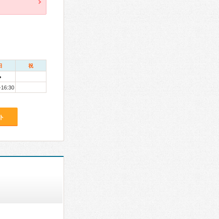
日
祝
●
-16:30
ト