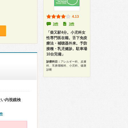
4.13
3件
3件
「柴又駅4分。小児科女
性専門医在籍。舌下免疫
療法・補聴器外来。予防
接種・乳児健診。駐車場
10台完備」
診療科目：
アレルギー科、皮膚
科、耳鼻咽喉科、小児科、健康
診断
ない内視鏡検
件