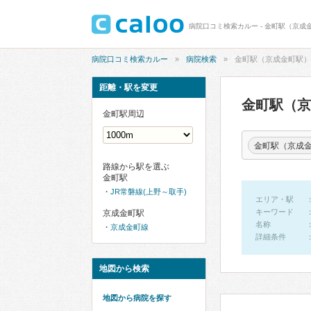
病院口コミ検索カルー - 金町駅（京成
病院口コミ検索カルー
病院検索
金町駅（京成金町駅）
距離・駅を変更
金町駅（
金町駅周辺
金町駅（京成
路線から駅を選ぶ
金町駅
JR常磐線(上野～取手)
エリア・駅
キーワード
京成金町駅
名称
京成金町線
詳細条件
地図から検索
地図から病院を探す