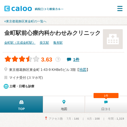
«東京都葛飾区東金町の一覧へ
金町駅前心療内科かわせみクリニック
金町駅（京成金町駅）
柴又駅
亀有駅
3.63
1件
？
地図
東京都葛飾区東金町 1-43-9 KHBe5ビル 3階【
】
マイナ受付 (スマホ可)
土曜・日曜も診療
1件
TOP
地図
口コミ
アクセス数 7月：
146
| 6月：
108
| 年間：
1,319