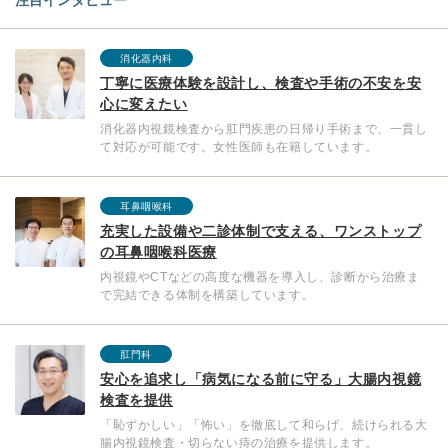
消化器内科
丁寧に医療体験を設計し、検査や手術の不安を安
心に変えたい
消化器内視鏡検査から肛門疾患の日帰り手術まで、一貫し
て対応が可能です。女性医師も在籍しています。
耳鼻咽喉科
充実した設備や二診体制で支える、ワンストップ
の耳鼻咽喉科医療
内視鏡やCTなどの高度な機器を導入し、診断から治療ま
で完結できる体制を構築しています。
肛門科
安心を追求し「病気になる前に守る」大腸内視鏡
検査を提供
「恥ずかしい」「怖い」を徹底して和らげ、続けられる大
腸内視鏡検査・切らない痔の治療を提供します。