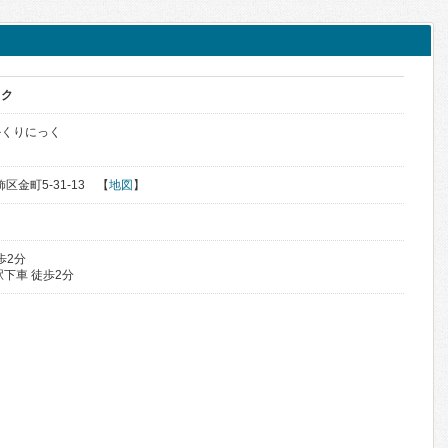
ック
かくりにっく
飾区金町5-31-13 【
地図
】
歩2分
下車 徒歩2分