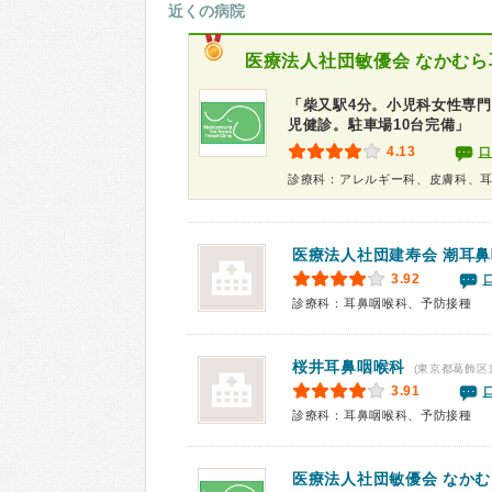
近くの病院
医療法人社団敏優会
なかむら
「柴又駅4分。小児科女性専
児健診。駐車場10台完備」
4.13
口
診療科：アレルギー科、皮膚科、
医療法人社団建寿会
潮耳鼻
3.92
診療科：耳鼻咽喉科、予防接種
桜井耳鼻咽喉科
(東京都葛飾区
3.91
診療科：耳鼻咽喉科、予防接種
医療法人社団敏優会
なかむ