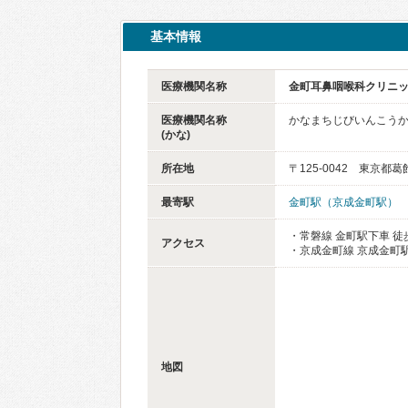
基本情報
医療機関名称
金町耳鼻咽喉科クリニ
医療機関名称
かなまちじびいんこう
(かな)
所在地
〒125-0042 東京都葛
最寄駅
金町駅（京成金町駅）
・常磐線 金町駅下車 徒
アクセス
・京成金町線 京成金町駅
地図