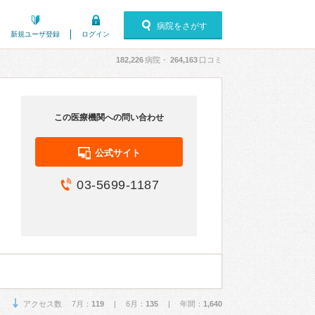
病院をさがす
新規ユーザ登録
ログイン
182,226
病院・
264,163
口コミ
この医療機関への問い合わせ
公式サイト
03-5699-1187
アクセス数 7月：
119
| 6月：
135
| 年間：
1,640