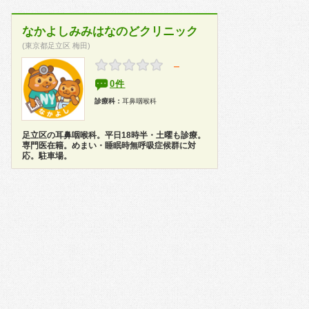
なかよしみみはなのどクリニック
(東京都足立区 梅田)
－
0件
診療科：
耳鼻咽喉科
足立区の耳鼻咽喉科。平日18時半・土曜も診療。
専門医在籍。めまい・睡眠時無呼吸症候群に対
応。駐車場。