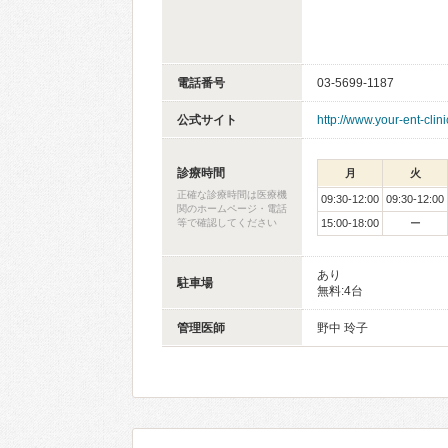
電話番号
03-5699-1187
公式サイト
http://www.your-ent-clinic
診療時間
月
火
正確な診療時間は医療機
09:30-12:00
09:30-12:00
関のホームページ・電話
等で確認してください
15:00-18:00
ー
あり
駐車場
無料:4台
管理医師
野中 玲子