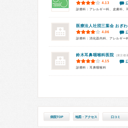
4.13
診療科：アレルギー科、皮膚科、
医療法人社団三葉会
おぎわ
4.06
診療科：消化器内科、アレルギー
鈴木耳鼻咽喉科医院
(東京都
4.15
診療科：耳鼻咽喉科
病院TOP
地図・アクセス
口コミ