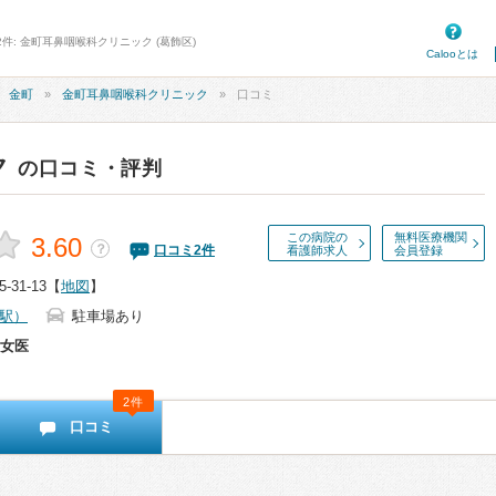
2件: 金町耳鼻咽喉科クリニック (葛飾区)
Calooとは
金町
金町耳鼻咽喉科クリニック
口コミ
ク
の口コミ・評判
この病院の
無料医療機関
3.60
？
口コミ
2
件
看護師求人
会員登録
31-13
【
地図
】
駅）
駐車場あり
女医
2件
口コミ