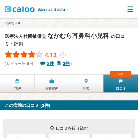
« 病院TOP
なかむら耳鼻科小児科
医療法人社団敏優会
の口コ
ミ・評判
4.13
？
3件
3件
( レビュー数
6
件…
)
6件
TOP
診療案内
地図
口コミ
この病院の口コミ (3件)
口コミを絞り込む