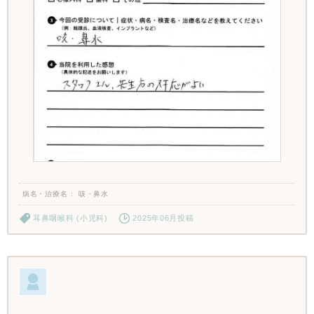
病名・治療名
咳・鼻水
耳鼻咽喉科 (小児科)
2025年06月投稿