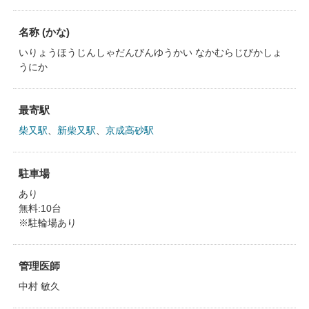
名称 (かな)
いりょうほうじんしゃだんびんゆうかい なかむらじびかしょ
うにか
最寄駅
柴又駅
、
新柴又駅
、
京成高砂駅
駐車場
あり
無料:10台
※駐輪場あり
管理医師
中村 敏久