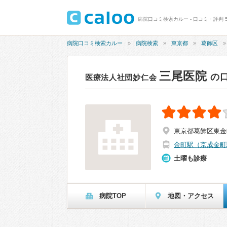
病院口コミ検索カルー - 口コミ・評判 5
病院口コミ検索カルー
病院検索
東京都
葛飾区
三尾医院
の
医療法人社団妙仁会
東京都葛飾区東金町3
金町駅（京成金町
土曜も診療
病院TOP
地図・アクセス