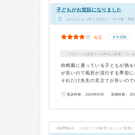
子どもがお世話になりました
おんちゃん（本人ではない・3〜5歳・男性
4.0
小児科
この口コミは受診から5年以上経過してい
幼稚園に通っている子どもが熱を
が良いので風邪が流行する季節に
それだけ先生の見立てが良いので信
受診時期： 2016年02月
投稿時期： 20
0人中0人
が、この口コミが参考になったと投票し