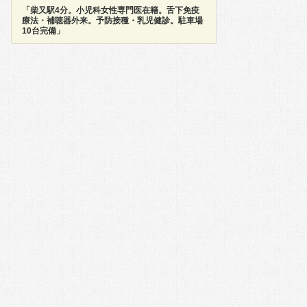
「柴又駅4分。小児科女性専門医在籍。舌下免疫
療法・補聴器外来。予防接種・乳児健診。駐車場
10台完備」