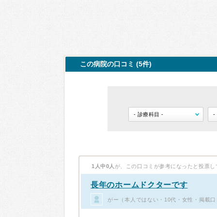
この病院の口コミ (5件)
1人中0人
が、この口コミが参考になったと投票し
長年のホームドクターです
がー（本人ではない・10代・女性・掲載口