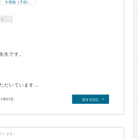
発熱（子供）
ます。
先生です。
だいています...
17年07月
続きを読む
ています。