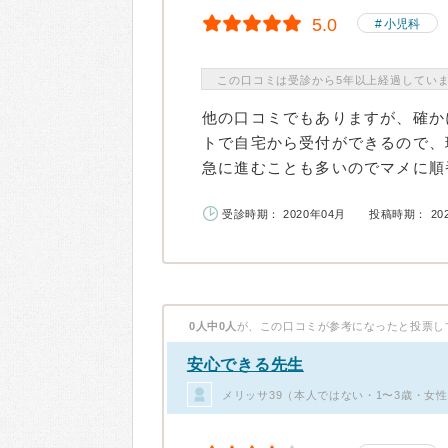
5.0
小児科
この口コミは受診から5年以上経過してい
他の口コミでもありますが、確か
トで自宅から受付ができるので、
急に進むことも多いのでマメに順番
受診時期： 2020年04月
投稿時期： 20
0人中0人
が、この口コミが参考になったと投票し
安心できる先生
メリッサ39（本人ではない・1〜3歳・女