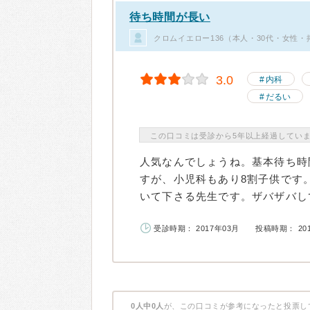
待ち時間が長い
クロムイエロー136（本人・30代・女性・
3.0
内科
だるい
この口コミは受診から5年以上経過してい
人気なんでしょうね。基本待ち時
すが、小児科もあり8割子供です
いて下さる先生です。ザバザバして
受診時期： 2017年03月
投稿時期： 20
0人中0人
が、この口コミが参考になったと投票し