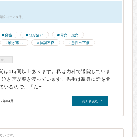
掲載口コミ9件）
発熱
頭が痛い
胃痛・腹痛
喉が痛い
体調不良
急性の下痢
ます。
間は1時間以上あります。私は内科で通院していま
。泣き声が響き渡っています。先生は親身に話を聞
いるので、「ん〜...
17年04月
続きを読む
ています。