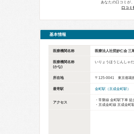
あなたの口コミが
口コミ
基本情報
医療機関名称
医療法人社団妙仁会 三
医療機関名称
いりょうほうじんしゃだ
(かな)
所在地
〒125-0041 東京都葛
最寄駅
金町駅（京成金町駅）
・常磐線 金町駅下車 徒
アクセス
・京成金町線 京成金町駅