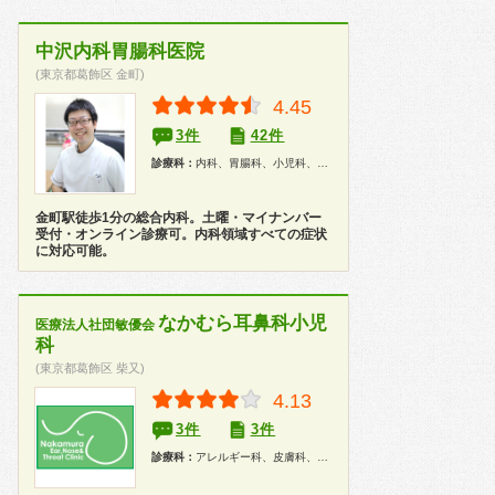
中沢内科胃腸科医院
(東京都葛飾区 金町)
4.45
3件
42件
診療科：
内科、胃腸科、小児科、健康診断
金町駅徒歩1分の総合内科。土曜・マイナンバー
受付・オンライン診療可。内科領域すべての症状
に対応可能。
なかむら耳鼻科小児
医療法人社団敏優会
科
(東京都葛飾区 柴又)
4.13
3件
3件
診療科：
アレルギー科、皮膚科、耳鼻咽喉科、小児科、健康診断