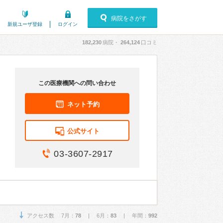
病院をさがす
新規ユーザ登録
ログイン
182,230
病院・
264,124
口コミ
この医療機関への問い合わせ
ネット予約
公式サイト
03-3607-2917
アクセス数 7月：
78
| 6月：
83
| 年間：
992