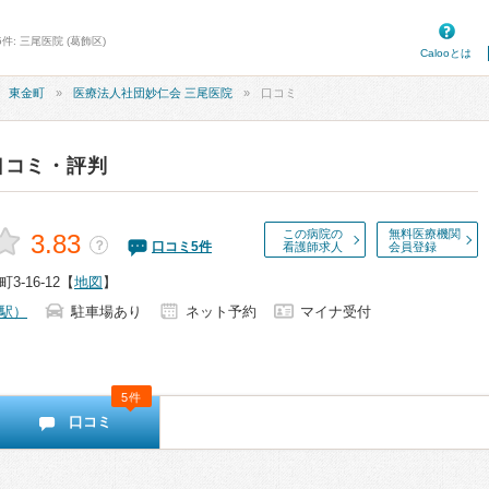
件: 三尾医院 (葛飾区)
Calooとは
東金町
医療法人社団妙仁会 三尾医院
口コミ
口コミ・評判
この病院の
無料医療機関
3.83
？
口コミ
5
件
看護師求人
会員登録
-16-12
【
地図
】
駅）
駐車場あり
ネット予約
マイナ受付
5件
口コミ