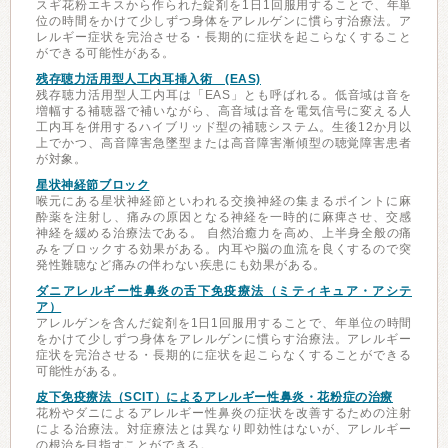
スギ花粉エキスから作られた錠剤を1日1回服用することで、年単
位の時間をかけて少しずつ身体をアレルゲンに慣らす治療法。ア
レルギー症状を完治させる・長期的に症状を起こらなくすること
ができる可能性がある。
残存聴力活用型人工内耳挿入術 (EAS)
残存聴力活用型人工内耳は「EAS」とも呼ばれる。低音域は音を
増幅する補聴器で補いながら、高音域は音を電気信号に変える人
工内耳を併用するハイブリッド型の補聴システム。生後12か月以
上でかつ、高音障害急墜型または高音障害漸傾型の聴覚障害患者
が対象。
星状神経節ブロック
喉元にある星状神経節といわれる交換神経の集まるポイントに麻
酔薬を注射し、痛みの原因となる神経を一時的に麻痺させ、交感
神経を緩める治療法である。 自然治癒力を高め、上半身全般の痛
みをブロックする効果がある。内耳や脳の血流を良くするので突
発性難聴など痛みの伴わない疾患にも効果がある。
ダニアレルギー性鼻炎の舌下免疫療法（ミティキュア・アシテ
ア）
アレルゲンを含んだ錠剤を1日1回服用することで、年単位の時間
をかけて少しずつ身体をアレルゲンに慣らす治療法。アレルギー
症状を完治させる・長期的に症状を起こらなくすることができる
可能性がある。
皮下免疫療法（SCIT）によるアレルギー性鼻炎・花粉症の治療
花粉やダニによるアレルギー性鼻炎の症状を改善するための注射
による治療法。対症療法とは異なり即効性はないが、アレルギー
の根治を目指すことができる。