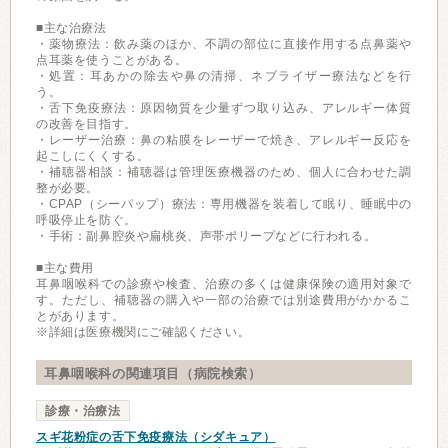
■主な治療法
・薬物療法：飲み薬のほか、不調の部位に直接作用する点鼻薬や
点耳薬を使うことがある。
・処置：耳あかの除去や鼻の清掃、ネブライザー療法などを行
う。
・舌下免疫療法：原因物質を少量ずつ取り込み、アレルギー体質
の改善を目指す。
・レーザー治療：鼻の粘膜をレーザーで焼き、アレルギー反応を
起こしにくくする。
・補聴器相談：補聴器は管理医療機器のため、個人に合わせた調
整が必要。
・CPAP（シーパップ）療法：専用機器を装着して眠り、睡眠中の
呼吸停止を防ぐ。
・手術：副鼻腔炎や扁桃炎、声帯ポリープなどに行われる。
■主な費用
耳鼻咽喉科での診療や検査、治療の多くは健康保険の適用対象で
す。ただし、補聴器の購入や一部の治療では別途費用がかかるこ
とがあります。
※詳細は医療機関にご確認ください。
耳鼻咽喉科の関連項目（病院検索）
診療・治療法
スギ花粉症の舌下免疫療法（シダキュア）