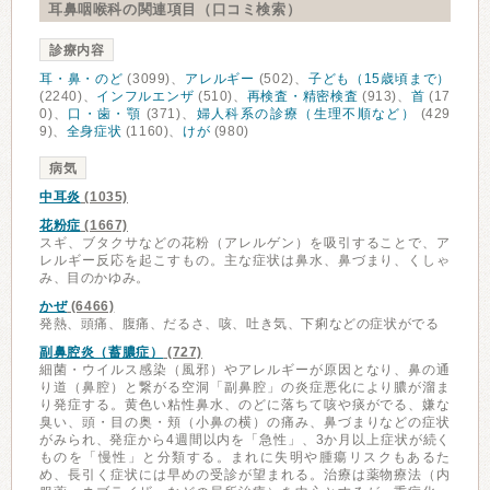
耳鼻咽喉科の関連項目（口コミ検索）
診療内容
耳・鼻・のど
(3099)、
アレルギー
(502)、
子ども（15歳頃まで）
(2240)、
インフルエンザ
(510)、
再検査・精密検査
(913)、
首
(17
0)、
口・歯・顎
(371)、
婦人科系の診療（生理不順など）
(429
9)、
全身症状
(1160)、
けが
(980)
病気
中耳炎
(1035)
花粉症
(1667)
スギ、ブタクサなどの花粉（アレルゲン）を吸引することで、ア
レルギー反応を起こすもの。主な症状は鼻水、鼻づまり、くしゃ
み、目のかゆみ。
かぜ
(6466)
発熱、頭痛、腹痛、だるさ、咳、吐き気、下痢などの症状がでる
副鼻腔炎（蓄膿症）
(727)
細菌・ウイルス感染（風邪）やアレルギーが原因となり、鼻の通
り道（鼻腔）と繋がる空洞「副鼻腔」の炎症悪化により膿が溜ま
り発症する。黄色い粘性鼻水、のどに落ちて咳や痰がでる、嫌な
臭い、頭・目の奥・頬（小鼻の横）の痛み、鼻づまりなどの症状
がみられ、発症から4週間以内を「急性」、3か月以上症状が続く
ものを「慢性」と分類する。まれに失明や腫瘍リスクもあるた
め、長引く症状には早めの受診が望まれる。治療は薬物療法（内