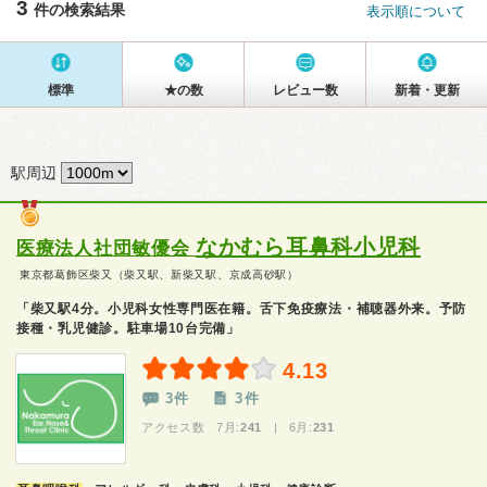
3
件の検索結果
表示順について
標準
★の数
レビュー数
新着・更新
駅周辺
なかむら耳鼻科小児科
医療法人社団敏優会
東京都葛飾区柴又（柴又駅、新柴又駅、京成高砂駅）
「柴又駅4分。小児科女性専門医在籍。舌下免疫療法・補聴器外来。予防
接種・乳児健診。駐車場10台完備」
4.13
3件
3件
アクセス数 7月:
241
| 6月:
231