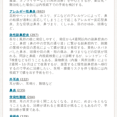
服薬、ネブライザーなどの局所治療）を中心とするが、重症化・
難治化した場合には内視鏡下での手術を検討する。
アレルギー性鼻炎
(863)
花粉やペットの毛、ホコリ、ダニなどのアレルゲンによって、鼻
の粘膜が過剰に反応してしまうことで起こるアレルギー反応型鼻
炎。主な症状は鼻水、鼻づまり、くしゃみ、目のかゆみ、頭痛な
ど。
急性副鼻腔炎
(297)
長引く風邪の後に発症しやすく、発症から4週間以内の副鼻腔炎の
こと。鼻腔（鼻の中の空気の通り道）に繋がる副鼻腔内で、雑菌
の繁殖や炎症の悪化によって膿が溜まり発症する。黄色いネバネ
バした鼻水、頭痛や目の奥・頬の痛み、鼻づまりなどの症状が現
れる。問診と鼻鏡・内視鏡検査により診断するが、レントゲン・C
T検査などを行うこともある。薬物療法（内服・局所治療）により
2週間～1か月ほどで改善するが、放置すると慢性副鼻腔炎へ移行
するので早めに治療したい。失明・腫瘍リスクを伴う場合には内
視鏡下で膿を出す手術を行う。
外耳炎
(222)
耳が痛い、耳鳴り、難聴など
鼻炎
(235)
突発性難聴
(204)
突然、耳の片方が全く聞こえなくなる。まれに、めまいをともな
うこともある。治療が遅れると後遺症が残ることもあるので、早
期治療が重要である。
扁桃炎
(329)