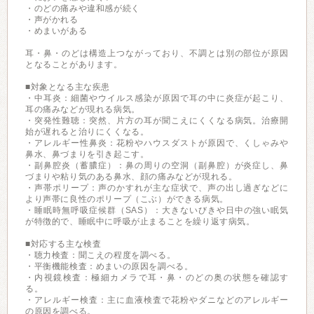
・のどの痛みや違和感が続く
・声がかれる
・めまいがある
耳・鼻・のどは構造上つながっており、不調とは別の部位が原因
となることがあります。
■対象となる主な疾患
・中耳炎：細菌やウイルス感染が原因で耳の中に炎症が起こり、
耳の痛みなどが現れる病気。
・突発性難聴：突然、片方の耳が聞こえにくくなる病気。治療開
始が遅れると治りにくくなる。
・アレルギー性鼻炎：花粉やハウスダストが原因で、くしゃみや
鼻水、鼻づまりを引き起こす。
・副鼻腔炎（蓄膿症）：鼻の周りの空洞（副鼻腔）が炎症し、鼻
づまりや粘り気のある鼻水、顔の痛みなどが現れる。
・声帯ポリープ：声のかすれが主な症状で、声の出し過ぎなどに
より声帯に良性のポリープ（こぶ）ができる病気。
・睡眠時無呼吸症候群（SAS）：大きないびきや日中の強い眠気
が特徴的で、睡眠中に呼吸が止まることを繰り返す病気。
■対応する主な検査
・聴力検査：聞こえの程度を調べる。
・平衡機能検査：めまいの原因を調べる。
・内視鏡検査：極細カメラで耳・鼻・のどの奥の状態を確認す
る。
・アレルギー検査：主に血液検査で花粉やダニなどのアレルギー
の原因を調べる。