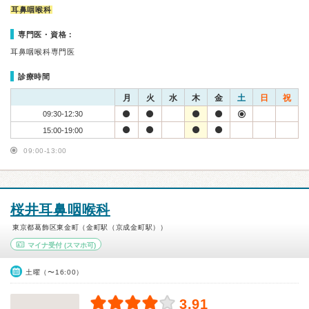
耳鼻咽喉科
専門医・資格：
耳鼻咽喉科専門医
診療時間
月
火
水
木
金
土
日
祝
09:30-12:30
15:00-19:00
09:00-13:00
桜井耳鼻咽喉科
東京都葛飾区東金町（金町駅（京成金町駅））
マイナ受付
(スマホ可)
土曜（〜16:00）
3.91