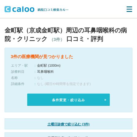
金町駅（京成金町駅）周辺の耳鼻咽喉科の病
院・クリニック
口コミ・評判
（3件）
3件の医療機関が見つかりました
エリア・駅
金町駅 (1000m)
診療科目
耳鼻咽喉科
名称
なし
詳細条件
なし (曜日や時間帯を指定できます)
条件変更・絞り込み
土曜日診療で絞り込む (3件)