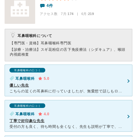
4件
アクセス数 7月:
174
| 6月:
219
耳鼻咽喉科について
【専門医・資格】
耳鼻咽喉科専門医
【診療・治療法】
スギ花粉症の舌下免疫療法（シダキュア）、喉頭
内視鏡検査
耳鼻咽喉科の口コミ
耳鼻咽喉科
5.0
優しい先生
こちらの近くの耳鼻科に行っていましたが、無愛想で話しもロクに聞いてくれない先生だったので、評判のよいこちらに変えました。 評判通り、落ち着いて話しを聞いてくれる安心感のある先生です。看護師さんも受付
耳鼻咽喉科の口コミ
耳鼻咽喉科
4.0
丁寧で好印象な先生
受付の方も良く、待ち時間も全くなく、先生も説明が丁寧で、好印象でした。 受付から、問診票をいただき記入。 10分も待つことなく名前を呼ばれました。 現在飲んでいる薬を確認していただき丁寧に質問、