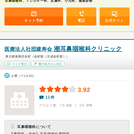
耳鼻咽喉科
、アレルギー科、皮膚科、小児科、健康診断
ネット予約
電話
公式サイト
潮耳鼻咽喉科クリニック
医療法人社団建寿会
東京都葛飾区金町（金町駅（京成金町駅））
マイナ受付
電子処方せん対応
土曜（〜13:00）
3.92
11件
アクセス数 7月:
321
| 6月:
378
耳鼻咽喉科について