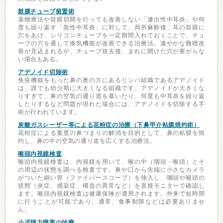
鼓膜チューブ留置術
薬物療法や鼓膜切開を行っても改善しない「滲出性中耳炎」や何
度も繰り返す「急性中耳炎」に対して、局所麻酔後、耳の鼓膜に
穴をあけ、シリコンチューブを一定期間入れておくことで、チュ
ーブの穴を通して換気機能が改善できる治療法。速やかな難聴改
善が見込まれるが、チューブ抜去後、まれに開けた穴が塞がらな
い場合もある。
アデノイド切除術
免疫機能をもった鼻の奥の方にあるリンパ組織であるアデノイド
は、誰でも幼少期に大きくなる組織です。アデノイドが大きくな
りすぎて、鼻の空気の通り道を塞いだり、何度も中耳炎を繰り返
したりするなど問題が現れた場合には、アデノイドを切除する手
術が行われています。
炭酸ガスレーザー等による花粉症の治療（下鼻甲介粘膜焼灼術）
花粉症による重度の鼻づまりの解消を目的として、鼻の粘膜を焼
灼し、鼻の中の空気の通り道を広くする治療法。
喉頭内視鏡検査
喉頭内視鏡検査は、内視鏡を用いて、喉の中（咽頭・喉頭）とそ
の周辺の状態を調べる検査です。鼻や口から先端に小さなカメラ
がついた細い管（ファイバースコープ）を挿入し、咽頭や喉頭の
状態（炎症、感染症、構造の異常など）を直接モニターで確認し
ます。喉頭内視鏡検査は健康保険が適用されます。外来で短時間
に行うことが可能であり、通常、食事制限などは必要ありませ
ん。
小児聴力障害の診療