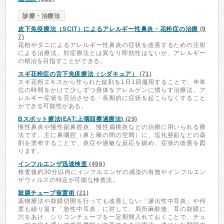
診療・治療法
皮下免疫療法（SCIT）によるアレルギー性鼻炎・花粉症の治療
(9
7)
花粉やダニによるアレルギー性鼻炎の症状を改善するための注射
による治療法。対症療法とは異なり即効性はないが、アレルギー
の根治を目指すことができる。
スギ花粉症の舌下免疫療法（シダキュア）
(71)
スギ花粉エキスから作られた錠剤を1日1回服用することで、年単
位の時間をかけて少しずつ身体をアレルゲンに慣らす治療法。ア
レルギー症状を完治させる・長期的に症状を起こらなくすること
ができる可能性がある。
Bスポット療法(EAT:上咽頭擦過療法)
(29)
慢性鼻炎や慢性副鼻腔炎、慢性扁桃炎などの治療に用いられる療
法です。主に鼻咽腔（鼻と喉の間の空間）に、塩化亜鉛などの薬
剤を塗布することで、炎症や過敏な反応を鎮め、症状の改善を図
ります。
インフルエンザ迅速検査
(496)
検査後約30分以内にインフルエンザの感染の有無やインフルエン
ザウィルスの特定が可能な検査法。
鼓膜チューブ留置術
(21)
薬物療法や鼓膜切開を行っても改善しない「滲出性中耳炎」や何
度も繰り返す「急性中耳炎」に対して、局所麻酔後、耳の鼓膜に
穴をあけ、シリコンチューブを一定期間入れておくことで、チュ