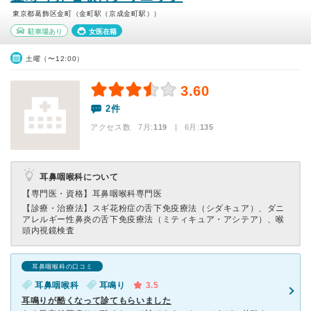
東京都葛飾区金町（金町駅（京成金町駅））
駐車場あり
女医在籍
土曜（〜12:00）
3.60
2件
アクセス数 7月:
119
| 6月:
135
耳鼻咽喉科について
【専門医・資格】
耳鼻咽喉科専門医
【診療・治療法】
スギ花粉症の舌下免疫療法（シダキュア）、ダニ
アレルギー性鼻炎の舌下免疫療法（ミティキュア・アシテア）、喉
頭内視鏡検査
耳鼻咽喉科の口コミ
耳鼻咽喉科
耳鳴り
3.5
耳鳴りが酷くなって診てもらいました