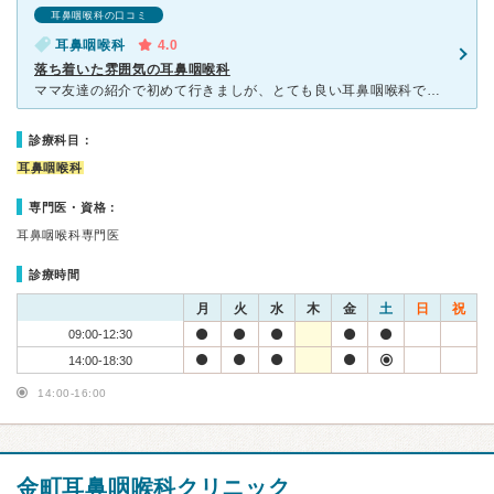
耳鼻咽喉科の口コミ
耳鼻咽喉科
4.0
落ち着いた雰囲気の耳鼻咽喉科
ママ友達の紹介で初めて行きましが、とても良い耳鼻咽喉科でした。 うちの子どもは以前他の耳鼻咽喉科でたくさんの人数の看護婦さんに抑えつけれたことが怖い思い出になってしまい、子どもに合った良い耳鼻咽
診療科目：
耳鼻咽喉科
専門医・資格：
耳鼻咽喉科専門医
診療時間
月
火
水
木
金
土
日
祝
09:00-12:30
14:00-18:30
14:00-16:00
金町耳鼻咽喉科クリニック