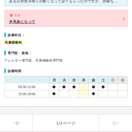
ある日突然耳鳴りが酷くなって診てもらったのですが、的確な診療をしてもらい助かりました。 ただ何度も検査をしたのですが原因は特定できず結局耳鳴りは続いたままです。 しかしこの耳鳴りはどうしようもない
5.0
外耳炎になって
診療科目：
耳鼻咽喉科
専門医・資格：
アレルギー専門医、耳鼻咽喉科専門医
診療時間
月
火
水
木
金
土
日
祝
09:30-12:00
15:00-18:00
«前
1/1ページ
次»