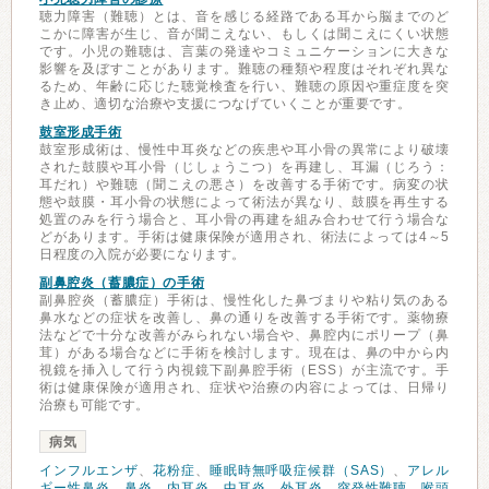
聴力障害（難聴）とは、音を感じる経路である耳から脳までのど
こかに障害が生じ、音が聞こえない、もしくは聞こえにくい状態
です。小児の難聴は、言葉の発達やコミュニケーションに大きな
影響を及ぼすことがあります。難聴の種類や程度はそれぞれ異な
るため、年齢に応じた聴覚検査を行い、難聴の原因や重症度を突
き止め、適切な治療や支援につなげていくことが重要です。
鼓室形成手術
鼓室形成術は、慢性中耳炎などの疾患や耳小骨の異常により破壊
された鼓膜や耳小骨（じしょうこつ）を再建し、耳漏（じろう：
耳だれ）や難聴（聞こえの悪さ）を改善する手術です。病変の状
態や鼓膜・耳小骨の状態によって術法が異なり、鼓膜を再生する
処置のみを行う場合と、耳小骨の再建を組み合わせて行う場合な
どがあります。手術は健康保険が適用され、術法によっては4～5
日程度の入院が必要になります。
副鼻腔炎（蓄膿症）の手術
副鼻腔炎（蓄膿症）手術は、慢性化した鼻づまりや粘り気のある
鼻水などの症状を改善し、鼻の通りを改善する手術です。薬物療
法などで十分な改善がみられない場合や、鼻腔内にポリープ（鼻
茸）がある場合などに手術を検討します。現在は、鼻の中から内
視鏡を挿入して行う内視鏡下副鼻腔手術（ESS）が主流です。手
術は健康保険が適用され、症状や治療の内容によっては、日帰り
治療も可能です。
病気
インフルエンザ
、
花粉症
、
睡眠時無呼吸症候群（SAS）
、
アレル
ギー性鼻炎
、
鼻炎
、
内耳炎
、
中耳炎
、
外耳炎
、
突発性難聴
、
喉頭