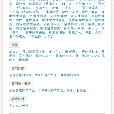
炎
、
扁桃炎
、
副鼻腔炎（蓄膿症）
、
口内炎
、
声帯ポリープ
、
舌が
ん
、
上顎洞がん
、
喉頭がん
、
吃音（どもり）
、
言語発達障害
、
プ
ール熱（咽頭結膜熱）
、
地図状舌
、
急性中耳炎
、
慢性中耳炎
、
滲
出性中耳炎
、
外傷性難聴
、
先天性難聴
、
老人性難聴
、
薬剤性難
聴
、
難聴
、
急性鼻炎
、
慢性肥厚性鼻炎
、
慢性萎縮性鼻炎
、
慢性鼻
炎
、
血管運動性鼻炎
、
副鼻腔がん
、
副鼻腔のう胞
、
後鼻孔閉鎖
症
、
急性副鼻腔炎
、
慢性副鼻腔炎
、
鼻の先天異常
、
鼻ポリープ
（鼻茸）
、
鼻中隔弯曲症
、
鼻涙管閉塞
、
鼻腔がん
、
鼻血
、
さ声
、
仮声帯肥大
、
声帯結節
、
いびき
症状
めまい
、
耳の閉塞感・聞こえづらい
、
喉が痛い
、
声が枯れる
、
耳
鳴り
、
耳が痛い
、
鼻のつまり
、
鼻水が出る
、
痰
、
鼻水がのどに流
れる・後鼻漏
専門外来
補聴器専門外来
、
めまい専門外来
、
難聴専門外来
専門医・資格
気管食道科専門医
、
耳鼻咽喉科専門医
、
めまい相談医
診療科目
アレルギー科