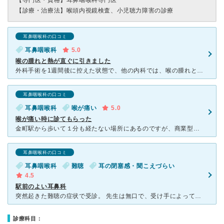
【専門医・資格】
耳鼻咽喉科専門医
【診療・治療法】
喉頭内視鏡検査、小児聴力障害の診療
耳鼻咽喉科の口コミ
耳鼻咽喉科
5.0
喉の腫れと熱が直ぐに引きました
外科手術を1週間後に控えた状態で、他の内科では、喉の腫れと熱が下がらず困っていたところ、本院の口コミを見て、直ぐに受診しました。 喉が全体的に腫れているとの診断で、1週間後に全身麻酔の外科手術がある
耳鼻咽喉科の口コミ
耳鼻咽喉科
喉が痛い
5.0
喉が痛い時に診てもらった
金町駅から歩いて１分も経たない場所にあるのですが、商業型複合施設で上はマンションになっているので少し分かりづらいところにあります。 そのため初めて行く時には予め場所をよく確認しておく必要があります。
耳鼻咽喉科の口コミ
耳鼻咽喉科
難聴
耳の閉塞感・聞こえづらい
4.5
駅前のよい耳鼻科
突然起きた難聴の症状で受診。 先生は無口で、受け手によってはぶっきらぼうに映ることもあるかもしれません。 しかし診断は的確で、必要な情報はメモに書いて渡してくれました。 初めての症状で混乱してい
診療科目：