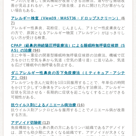
ーブの穴を通して換気機能が改善できる治療法。速やかな難聴改
善が見込まれるが、チューブ抜去後、まれに開けた穴が塞がらな
い場合もある。
アレルギー検査（View39・MAST36・ドロップスクリーン）
(6
7)
アレルギー性鼻炎、花粉症、じんましん、アトピー性皮膚炎など
の方で、原因となるアレルギー物質（アレルゲン）がはっきりし
ない方が受ける検査。
CPAP（経鼻的持続陽圧呼吸療法）による睡眠時無呼吸症候群（S
AS）の治療
(94)
主に中等～重症の閉塞型睡眠時無呼吸症候群の治療法。機械で圧
力をかけた空気を鼻から気道（空気の通り道）に送り込み、気道
を広げて睡眠中の無呼吸を防止する。
ダニアレルギー性鼻炎の舌下免疫療法（ミティキュア・アシテ
ア）
(36)
アレルゲンを含んだ錠剤を1日1回服用することで、年単位の時間
をかけて少しずつ身体をアレルゲンに慣らす治療法。アレルギー
症状を完治させる・長期的に症状を起こらなくすることができる
可能性がある。
抗ウイルス剤によるメニエール病治療
(16)
抗ウイルス剤アシクロビルを服用することでメニエール病が改善
する方法。
アデノイド切除術
(12)
免疫機能をもった鼻の奥の方にあるリンパ組織であるアデノイド
は、誰でも幼少期に大きくなる組織です。アデノイドが大きくな