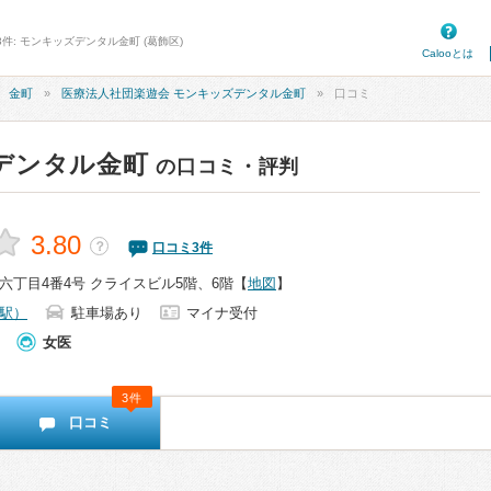
件: モンキッズデンタル金町 (葛飾区)
Calooとは
金町
医療法人社団楽遊会 モンキッズデンタル金町
口コミ
デンタル金町
の口コミ・評判
3.80
？
口コミ
3
件
六丁目4番4号 クライスビル5階、6階
【
地図
】
駅）
駐車場あり
マイナ受付
女医
3件
口コミ