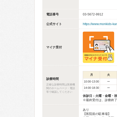
電話番号
03-5672-9912
公式サイト
https://www.monkids-ka
マイナ受付
月
火
診療時間
10:00-13:00
ー
正確な診療時間は医療機
14:00-18:30
ー
関のホームページ・電話
等で確認してください
休診日：火曜・金曜・
※最終受付は、診療終了
あり
【医院前の駐車場】