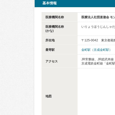
基本情報
医療機関名称
医療法人社団楽遊会 モ
医療機関名称
いりょうほうじんしゃだ
(かな)
所在地
〒125-0042 東京
最寄駅
金町駅（京成金町駅）
JR常磐線、JR総武本
アクセス
京成電鉄金町線「金町
地図