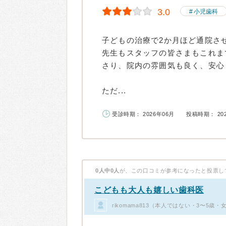
3.0
小児歯科
子どもの治療で2か月ほど通院さ
先生もスタッフの皆さまもこれま
さり、院内の雰囲気も良く、安心
ただ...
受診時期： 2026年06月
投稿時期： 20
0人中0人
が、この口コミが参考になったと投票し
こどもも大人も嬉しい歯科医
rikomama813（本人ではない・3〜5歳