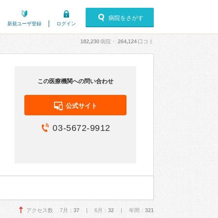
病院をさがす
新規ユーザ登録
ログイン
182,230
病院・
264,124
口コミ
この医療機関への問い合わせ
公式サイト
03-5672-9912
アクセス数 7月：
37
| 6月：
32
| 年間：
321