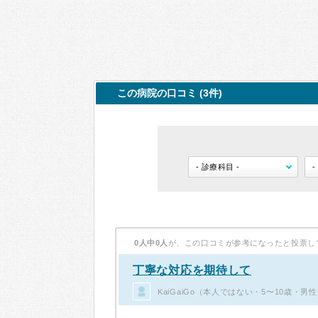
この病院の口コミ (3件)
0人中0人
が、この口コミが参考になったと投票し
丁寧な対応を期待して
KaiGaiGo（本人ではない・5〜10歳・