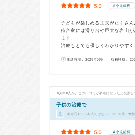
5.0
小児歯科
子どもが楽しめる工夫がたくさん
待合室には滑り台や巨大な岩山が
ます。
治療もとても優しくわかりやすく、
受診時期： 2025年08月
投稿時期： 20
0人中0人
が、この口コミが参考になったと投票し
子供の治療で
菫青石185（本人ではない・5〜10歳・女
5.0
小児歯科