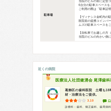
当院のビルの前に定型
6台分の駐車スペースを
ご利用の際は「駐車証
駐車場
【ヴィナシス金町内の
医院前の提携コインパ
ムズの駐車スペースを
【自転車でお越しの方
当院のビルの向かい側
近くの病院
医療法人社団健湧会
尾澤歯科
葛飾区の歯科医院 土曜も1
材・治療法をご提供。
3.10
口
診療科：歯科、矯正歯科、歯周病