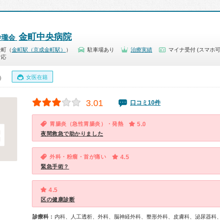
金町中央病院
玲瓏会
金町（
金町駅（京成金町駅）
）
駐車場あり
治療実績
マイナ受付 (スマホ可
対応
女医在籍
0）
3.01
口コミ10件
胃腸炎（急性胃腸炎）・発熱
5.0
夜間救急で助かりました
外科・粉瘤・首が痛い
4.5
緊急手術？
4.5
区の健康診断
診療科：
内科、人工透析、外科、脳神経外科、整形外科、皮膚科、泌尿器科