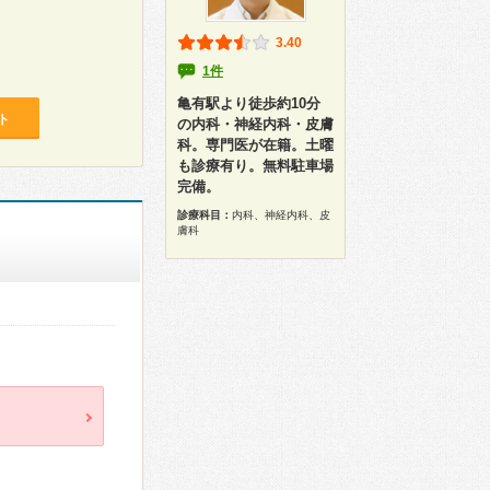
3.40
1件
亀有駅より徒歩約10分
ト
の内科・神経内科・皮膚
科。専門医が在籍。土曜
も診療有り。無料駐車場
完備。
診療科目：
内科、神経内科、皮
膚科