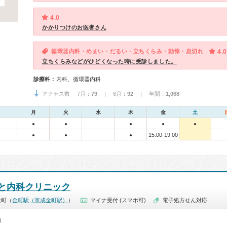
4.0
かかりつけのお医者さん
循環器内科・めまい・だるい・立ちくらみ・動悸・息切れ
4.0
立ちくらみなどがひどくなった時に受診しました。
診療科：
内科、循環器内科
アクセス数 7月：
79
| 6月：
92
| 年間：
1,068
月
火
水
木
金
土
●
●
●
●
●
15:00-19:00
●
●
●
と内科クリニック
金町（
金町駅（京成金町駅）
）
マイナ受付 (スマホ可)
電子処方せん対応
0）