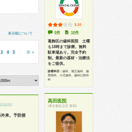
3.10
0件
10件
表示順について
葛飾区の歯科医院 土曜
も18時まで診療。無料
3
4
5
…
次 »
駐車場あり。完全予約
制。最新の器材・治療法
をご提供。
診療科目：
歯科、矯正歯科、歯
周病科、小児歯科、歯科口腔外
科
高田医院
成高砂駅
）
(東京都足立区 東和)
器外来。予防接