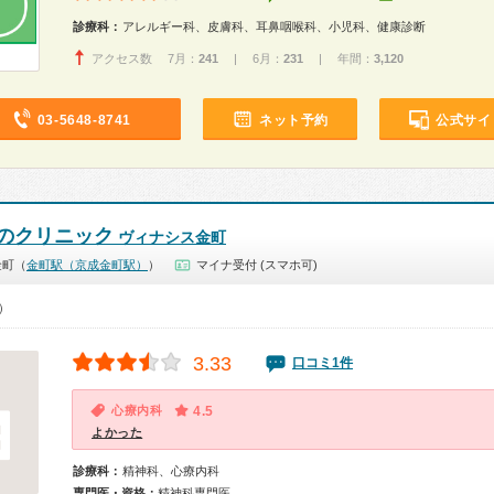
診療科：
アレルギー科、皮膚科、耳鼻咽喉科、小児科、健康診断
アクセス数 7月：
241
| 6月：
231
| 年間：
3,120
03-5648-8741
ネット予約
公式サイ
のクリニック
ヴィナシス金町
金町（
金町駅（京成金町駅）
）
マイナ受付 (スマホ可)
0）
3.33
口コミ1件
心療内科
4.5
よかった
診療科：
精神科、心療内科
専門医・資格：
精神科専門医