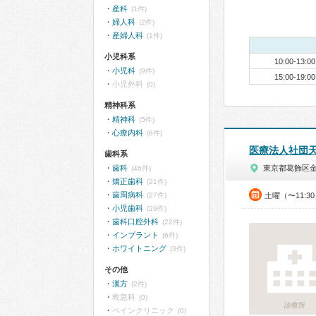
産科
(1件)
婦人科
(2件)
産婦人科
(1件)
小児科系
10:00-13:00
小児科
(9件)
15:00-19:00
小児外科
(0)
精神科系
精神科
(5件)
心療内科
(6件)
医療法人社団
歯科系
歯科
東京都葛飾区
(46件)
矯正歯科
(21件)
歯周病科
(27件)
土曜（〜11:3
小児歯科
(29件)
歯科口腔外科
(22件)
インプラント
(6件)
ホワイトニング
(3件)
その他
漢方
(2件)
救急科
(0)
診療所
ペインクリニック
(0)