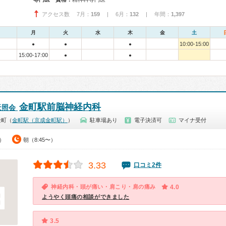
アクセス数 7月：
159
| 6月：
132
| 年間：
1,397
月
火
水
木
金
土
10:00-15:00
●
●
●
15:00-17:00
●
●
金町駅前脳神経内科
天照会
金町（
金町駅（京成金町駅）
）
駐車場あり
電子決済可
マイナ受付
0）
朝（8:45〜）
3.33
口コミ2件
神経内科・頭が痛い・肩こり・肩の痛み
4.0
ようやく頭痛の相談ができました
3.5