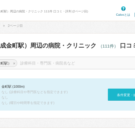
町駅）周辺の病院・クリニック 111件 口コミ・評判 (2ページ目)
Calooとは
2ページ目
京成金町駅）周辺の病院・クリニック
口コ
（111件）
×
金町駅）
金町駅 (1000m)
なし (診療科目や専門医などを指定できます)
条件変更・
なし
なし (曜日や時間帯を指定できます)