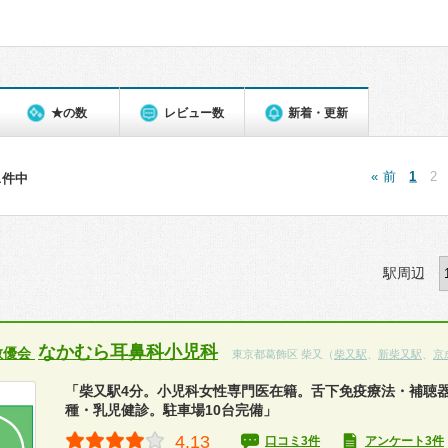
★の数
レビュー数
新着・更新
« 前
1
2
11件中
駅周辺
なかむら耳鼻科小児科
敏優会
東京都葛飾区 柴又（
柴又駅
、
新柴又駅
、
京
「柴又駅4分。小児科女性専門医在籍。舌下免疫療法・補聴
種・乳児健診。駐車場10台完備」
4.13
口コミ3件
アンケート3件