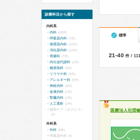
診療科目から探す
内科系
内科
(38件)
標準
呼吸器内科
(7件)
循環器内科
(10件)
消化器内科
(10件)
21-40
件 / 1
胃腸科
(7件)
内分泌代謝科
(1件)
糖尿病科
(4件)
リウマチ科
(9件)
アレルギー科
(5件)
神経内科
(4件)
血液内科
(1件)
腎臓内科
(1件)
人工透析
(2件)
緩和ケア（ホスピス）
医療法人社団
(0)
外科系
外科
(8件)
呼吸器外科
(0)