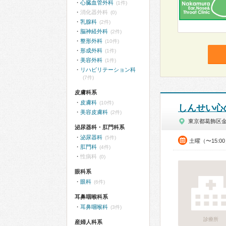
心臓血管外科
(1件)
消化器外科
(0)
乳腺科
(2件)
脳神経外科
(2件)
整形外科
(10件)
形成外科
(1件)
美容外科
(1件)
リハビリテーション科
(7件)
皮膚科系
皮膚科
(10件)
しんせい心
美容皮膚科
(2件)
東京都葛飾区
泌尿器科・肛門科系
泌尿器科
(5件)
土曜（〜15:0
肛門科
(4件)
性病科
(0)
眼科系
眼科
(6件)
耳鼻咽喉科系
耳鼻咽喉科
(3件)
診療所
産婦人科系