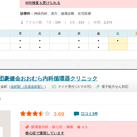
MRI検査も受けられる
診療科：
神経内科、漢方、健康診断、在宅医療
アクセス数 7月：
194
| 6月：
214
| 年間：
2,274
月
火
水
木
金
土
●
●
●
●
●
●
●
●
●
団豪健会おおむら内科循環器クリニック
東金町（
金町駅（京成金町駅）
）
マイナ受付 (スマホ可)
電子処方せん対応
0）
3.69
口コミ3件
循環器内科・狭心症・胸痛
4.5
狭心症で通院しています