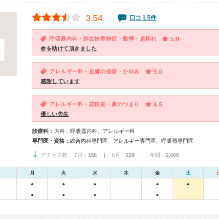
3.54
口コミ5件
呼吸器内科・肺血栓塞栓症・動悸・息切れ
5.0
命を助けて頂きました
アレルギー科・皮膚の発疹・かゆみ
5.0
感謝しています
アレルギー科・花粉症・鼻のつまり
4.5
優しい先生
診療科：
内科、呼吸器内科、アレルギー科
専門医・資格：
総合内科専門医、アレルギー専門医、呼吸器専門医
アクセス数 7月：
156
| 6月：
228
| 年間：
2,668
月
火
水
木
金
土
●
●
●
●
●
●
●
●
●