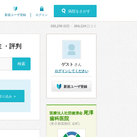
病院をさがす
新規ユーザ登録
ログイン
182,230
病院・
264,124
口コミ
ミ・評判
ゲスト
さん
ログインしてください
新規ユーザ登録
絞り込み »
尾澤
医療法人社団健湧会
歯科医院
(東京都葛飾区 金町)