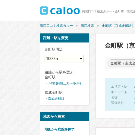
病院口コミ検索カルー - 金町駅（京成金
病院口コミ検索カルー
病院検索
金町駅（京成金町駅）
距離・駅を変更
金町駅（
金町駅周辺
金町駅（京成
路線から駅を選ぶ
金町駅
JR常磐線(上野～取手)
エリア・駅
キーワード
京成金町駅
名称
京成金町線
詳細条件
地図から検索
地図から病院を探す