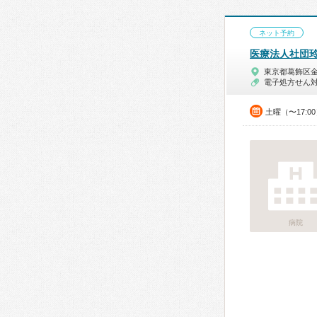
ネット予約
医療法人社団
東京都葛飾区
電子処方せん
土曜（〜17:0
病院