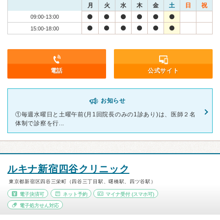
月
火
水
木
金
土
日
祝
09:00-13:00
15:00-18:00
電話
公式サイト
お知らせ
①毎週水曜日と土曜午前(月1回院長のみの1診あり)は、医師２名
体制で診察を行...
ルキナ新宿四谷クリニック
東京都新宿区四谷三栄町（四谷三丁目駅、曙橋駅、四ツ谷駅）
電子決済可
ネット予約
マイナ受付
(スマホ可)
電子処方せん対応