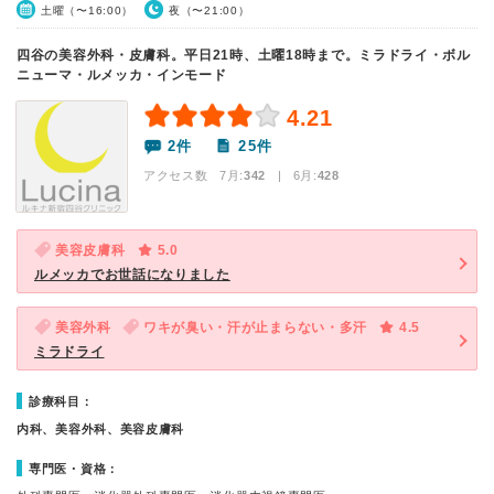
土曜（〜16:00）
夜（〜21:00）
四谷の美容外科・皮膚科。平日21時、土曜18時まで。ミラドライ・ボル
ニューマ・ルメッカ・インモード
4.21
2件
25件
アクセス数 7月:
342
| 6月:
428
美容皮膚科
5.0
ルメッカでお世話になりました
美容外科
ワキが臭い・汗が止まらない・多汗
4.5
ミラドライ
診療科目：
内科、美容外科、美容皮膚科
専門医・資格：