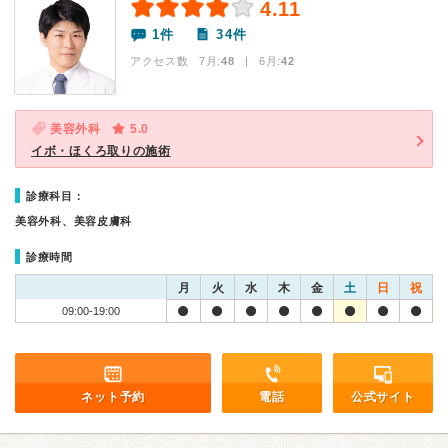
4.11
1件
34件
アクセス数 7月:
48
| 6月:
42
美容外科
5.0
イボ・ほくろ取りの施術
診療科目：
美容外科、美容皮膚科
診療時間
月
火
水
木
金
土
日
祝
09:00-19:00
ネット予約
電話
公式サイト