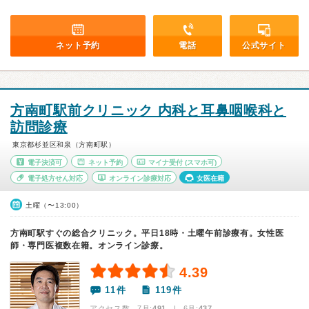
ネット予約
電話
公式サイト
方南町駅前クリニック 内科と耳鼻咽喉科と
訪問診療
東京都杉並区和泉（方南町駅）
電子決済可
ネット予約
マイナ受付
(スマホ可)
電子処方せん対応
オンライン診療対応
女医在籍
土曜（〜13:00）
方南町駅すぐの総合クリニック。平日18時・土曜午前診療有。女性医
師・専門医複数在籍。オンライン診療。
4.39
11件
119件
アクセス数 7月:
491
| 6月:
437