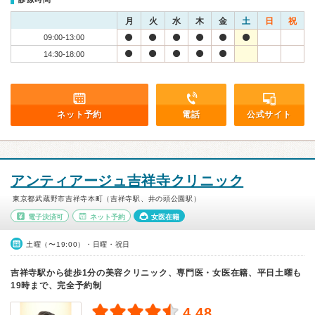
月
火
水
木
金
土
日
祝
09:00-13:00
14:30-18:00
ネット予約
電話
公式サイト
アンティアージュ吉祥寺クリニック
東京都武蔵野市吉祥寺本町（吉祥寺駅、井の頭公園駅）
電子決済可
ネット予約
女医在籍
土曜（〜19:00）・日曜・祝日
吉祥寺駅から徒歩1分の美容クリニック、専門医・女医在籍、平日土曜も
19時まで、完全予約制
4.48