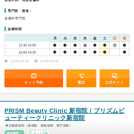
美容外科、美容皮膚科
専門医・資格：
皮膚科専門医
診療時間
月
火
水
木
金
土
日
祝
11:30-15:00
16:00-19:30
12:00-15:00
13:00-18:00
ネット予約
電話
公式サイト
PRISM Beauty Clinic 新宿院 / プリズムビ
ューティークリニック新宿院
東京都新宿区（新宿駅、南新宿駅、都庁前駅）
新規開院！
ネット予約