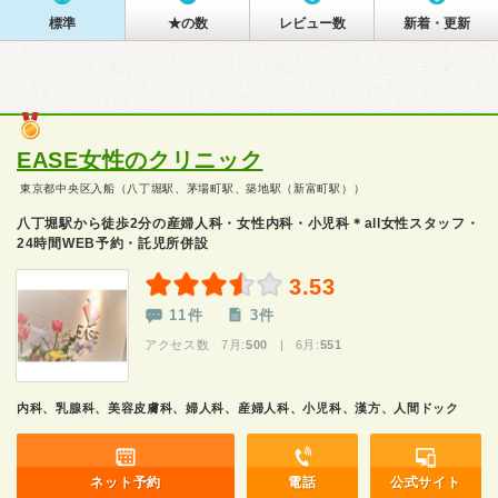
標準
★の数
レビュー数
新着・更新
EASE女性のクリニック
東京都中央区入船（八丁堀駅、茅場町駅、築地駅（新富町駅））
八丁堀駅から徒歩2分の産婦人科・女性内科・小児科＊all女性スタッフ・
24時間WEB予約・託児所併設
3.53
11件
3件
アクセス数 7月:
500
| 6月:
551
内科、乳腺科、美容皮膚科、婦人科、産婦人科、小児科、漢方、人間ドック
ネット予約
電話
公式サイト