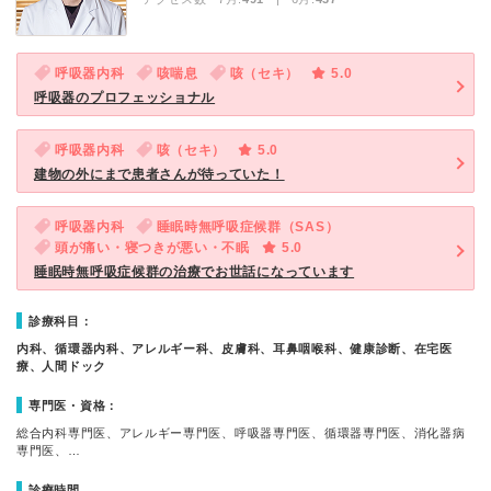
呼吸器内科
咳喘息
咳（セキ）
5.0
呼吸器のプロフェッショナル
呼吸器内科
咳（セキ）
5.0
建物の外にまで患者さんが待っていた！
呼吸器内科
睡眠時無呼吸症候群（SAS）
頭が痛い・寝つきが悪い・不眠
5.0
睡眠時無呼吸症候群の治療でお世話になっています
診療科目：
内科、循環器内科、アレルギー科、皮膚科、耳鼻咽喉科、健康診断、在宅医
療、人間ドック
専門医・資格：
総合内科専門医、アレルギー専門医、呼吸器専門医、循環器専門医、消化器病
専門医、…
診療時間