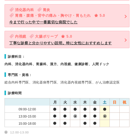
消化器内科
胃炎
胃痛・腹痛・背中の痛み・胸やけ・胃もたれ
5.0
今まで行った中で一番親切な病院でした
内視鏡
大腸ポリープ
5.0
丁寧な診察と分かりやすい説明。特に女性におすすめします
診療科目：
内科、消化器内科、胃腸科、漢方、内視鏡、健康診断、人間ドック
専門医・資格：
総合内科専門医、消化器病専門医、消化器内視鏡専門医、がん治療認定医
診療時間
月
火
水
木
金
土
日
祝
09:00-12:00
13:00-15:00
15:00-18:00
12:00-13:00