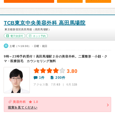
TCB東京中央美容外科 高田馬場院
東京都新宿区高田馬場（高田馬場駅）
電子決済可
ネット予約
土曜（〜19:00）・日曜・祝日
9時～23時予約受付！高田馬場駅２分の美容外科。二重整形・小顔・ク
マ・医療脱毛 カウンセリング無料
3.80
1件
200件
アクセス数 7月:
63
| 6月:
115
美容外科
1.0
現実を見てください