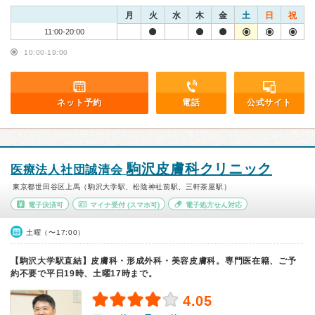
月
火
水
木
金
土
日
祝
11:00-20:00
10:00-19:00
ネット予約
電話
公式サイト
駒沢皮膚科クリニック
医療法人社団誠清会
東京都世田谷区上馬（駒沢大学駅、松陰神社前駅、三軒茶屋駅）
電子決済可
マイナ受付
(スマホ可)
電子処方せん対応
土曜（〜17:00）
【駒沢大学駅直結】皮膚科・形成外科・美容皮膚科。専門医在籍、ご予
約不要で平日19時、土曜17時まで。
4.05