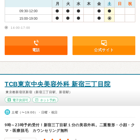
月
火
水
木
金
土
日
祝
09:30-12:00
15:00-19:00
14:00-17:00
電話
公式サイト
TCB東京中央美容外科 新宿三丁目院
東京都新宿区新宿（新宿三丁目駅、新宿駅）
電子決済可
ネット予約
土曜（〜19:00）・日曜・祝日
9時～23時予約受付！新宿三丁目駅１分の美容外科。二重整形・小顔・ク
マ・医療脱毛 カウンセリング無料