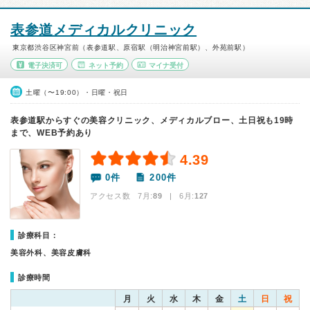
表参道メディカルクリニック
東京都渋谷区神宮前（表参道駅、原宿駅（明治神宮前駅）、外苑前駅）
電子決済可
ネット予約
マイナ受付
土曜（〜19:00）・日曜・祝日
表参道駅からすぐの美容クリニック、メディカルブロー、土日祝も19時
まで、WEB予約あり
4.39
0件
200件
アクセス数 7月:
89
| 6月:
127
診療科目：
美容外科、美容皮膚科
診療時間
月
火
水
木
金
土
日
祝