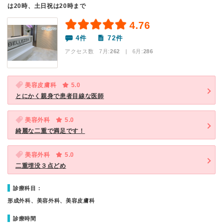
は20時、土日祝は20時まで
4.76
4件
72件
アクセス数 7月:
262
| 6月:
286
美容皮膚科
5.0
とにかく親身で患者目線な医師
美容外科
5.0
綺麗な二重で満足です！
美容外科
5.0
二重埋没３点どめ
診療科目：
形成外科、美容外科、美容皮膚科
診療時間