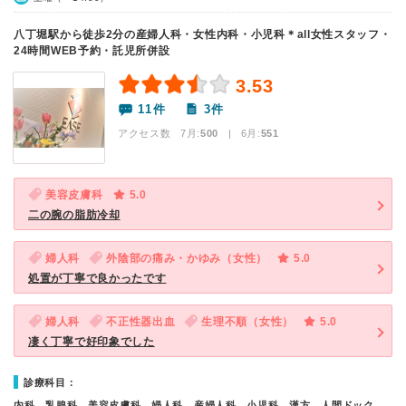
八丁堀駅から徒歩2分の産婦人科・女性内科・小児科＊all女性スタッフ・
24時間WEB予約・託児所併設
3.53
11件
3件
アクセス数 7月:
500
| 6月:
551
美容皮膚科
5.0
二の腕の脂肪冷却
婦人科
外陰部の痛み・かゆみ（女性）
5.0
処置が丁寧で良かったです
婦人科
不正性器出血
生理不順（女性）
5.0
凄く丁寧で好印象でした
診療科目：
内科、乳腺科、美容皮膚科、婦人科、産婦人科、小児科、漢方、人間ドック