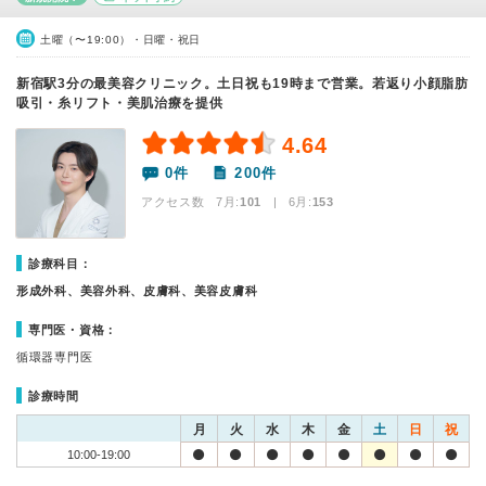
土曜（〜19:00）・日曜・祝日
新宿駅3分の最美容クリニック。土日祝も19時まで営業。若返り小顔脂肪
吸引・糸リフト・美肌治療を提供
4.64
0件
200件
アクセス数 7月:
101
| 6月:
153
診療科目：
形成外科、美容外科、皮膚科、美容皮膚科
専門医・資格：
循環器専門医
診療時間
月
火
水
木
金
土
日
祝
10:00-19:00