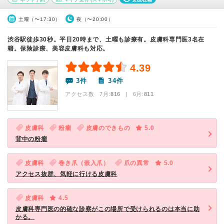
土曜（〜17:30）
夜（〜20:00）
渋谷駅徒歩30秒。平日20時まで、土曜も診療有。皮膚科専門医3名在
籍。保険診療、美容皮膚科も対応。
4.39
3件
34件
アクセス数 7月:
816
| 6月:
811
皮膚科
粉瘤
皮膚のできもの
5.0
背中の粉瘤
皮膚科
巻き爪（嵌入爪）
爪の異常
5.0
アクセス抜群、気軽に行ける皮膚科
皮膚科
4.5
皮膚科専門医の的確な診察がこの場所で受けられるのは本当に助
かる。