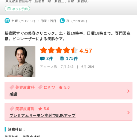
東京都新宿区新宿（新宿西口駅、新宿三丁目駅、新宿駅）
ネット予約
土曜（〜19:30）・日曜・祝日
夜（〜19:30）
新宿駅すぐの美容クリニック。土・祝19時半、日曜18時まで。専門医在
籍。ピコレーザーによる美肌ケア。
4.57
2件
175件
アクセス数 7月:
242
| 6月:
284
美容皮膚科
にきび
5.0
感謝
美容皮膚科
5.0
プレミアムサーモン注射で肌艶アップ
診療科目：