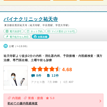
パイナクリニック祐天寺
東京都目黒区祐天寺（祐天寺駅、中目黒駅、学芸大学駅）
電子決済可
ネット予約
マイナ受付
(スマホ可)
電子処方せん対応
女医在籍
土曜（〜13:00）
祐天寺駅より徒歩2分の内科・消化器内科、予防接種・内視鏡検査・漢方
治療、専門医在籍、土曜午前も診療
4.68
8件
12件
アクセス数 7月:
399
| 6月:
437
内視鏡
胃痛・腹痛
5.0
初めての腸内視鏡検査