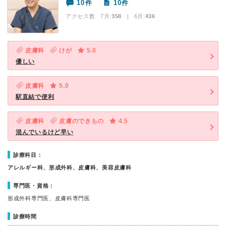
10件
10件
アクセス数 7月:
358
| 6月:
436
皮膚科
けが
5.0
優しい
皮膚科
5.0
駅直結で便利
皮膚科
皮膚のできもの
4.5
混んでいるけど早い
診療科目：
アレルギー科、形成外科、皮膚科、美容皮膚科
専門医・資格：
形成外科専門医、皮膚科専門医
診療時間