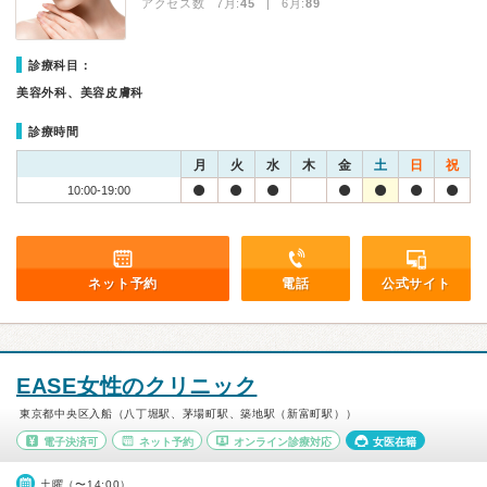
アクセス数 7月:
45
| 6月:
89
診療科目：
美容外科、美容皮膚科
診療時間
月
火
水
木
金
土
日
祝
10:00-19:00
ネット予約
電話
公式サイト
EASE女性のクリニック
東京都中央区入船（八丁堀駅、茅場町駅、築地駅（新富町駅））
電子決済可
ネット予約
オンライン診療対応
女医在籍
土曜（〜14:00）