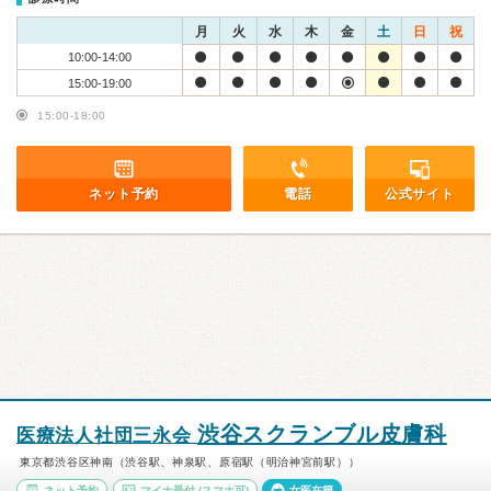
月
火
水
木
金
土
日
祝
10:00-14:00
15:00-19:00
15:00-18:00
ネット予約
電話
公式サイト
渋谷スクランブル皮膚科
医療法人社団三永会
東京都渋谷区神南（渋谷駅、神泉駅、原宿駅（明治神宮前駅））
ネット予約
マイナ受付
(スマホ可)
女医在籍