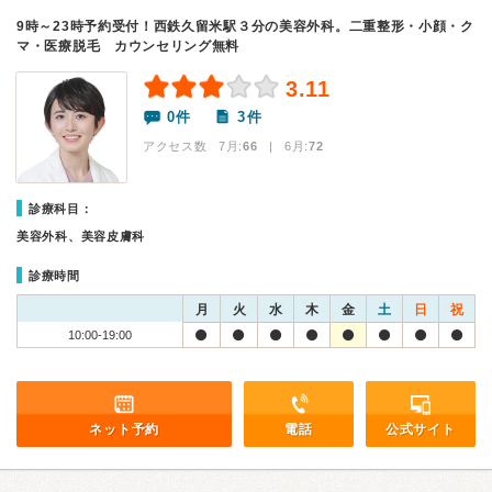
9時～23時予約受付！西鉄久留米駅３分の美容外科。二重整形・小顔・ク
マ・医療脱毛 カウンセリング無料
3.11
0件
3件
アクセス数 7月:
66
| 6月:
72
診療科目：
美容外科、美容皮膚科
診療時間
月
火
水
木
金
土
日
祝
10:00-19:00
ネット予約
電話
公式サイト