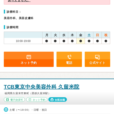
ありえません。
診療科目：
美容外科、美容皮膚科
診療時間
月
火
水
木
金
土
日
祝
10:00-19:00
ネット予約
電話
公式サイト
TCB東京中央美容外科 久留米院
福岡県久留米市東町（西鉄久留米駅）
電子決済可
ネット予約
女医在籍
土曜（〜19:00）・日曜・祝日