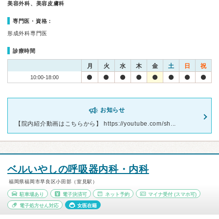
美容外科、美容皮膚科
専門医・資格：
形成外科専門医
診療時間
月
火
水
木
金
土
日
祝
10:00-18:00
お知らせ
【院内紹介動画はこちらから】 https://youtube.com/sh...
ベルいやしの呼吸器内科・内科
福岡県福岡市早良区小田部（室見駅）
駐車場あり
電子決済可
ネット予約
マイナ受付
(スマホ可)
電子処方せん対応
女医在籍