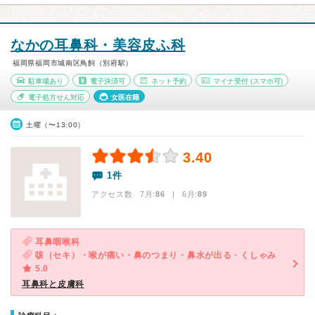
なかの耳鼻科・美容皮ふ科
福岡県福岡市城南区鳥飼（別府駅）
駐車場あり
電子決済可
ネット予約
マイナ受付
(スマホ可)
電子処方せん対応
女医在籍
土曜（〜13:00）
3.40
1件
アクセス数 7月:
86
| 6月:
89
耳鼻咽喉科
咳（セキ）・喉が痛い・鼻のつまり・鼻水が出る・くしゃみ
5.0
耳鼻科と皮膚科