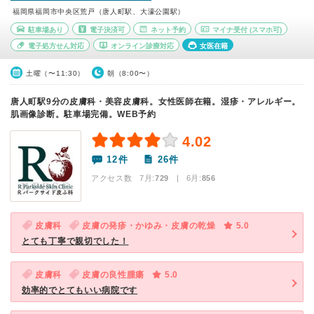
福岡県福岡市中央区荒戸（唐人町駅、大濠公園駅）
駐車場あり
電子決済可
ネット予約
マイナ受付
(スマホ可)
電子処方せん対応
オンライン診療対応
女医在籍
土曜（〜11:30）
朝（8:00〜）
唐人町駅9分の皮膚科・美容皮膚科。女性医師在籍。湿疹・アレルギー。
肌画像診断。駐車場完備。WEB予約
4.02
12件
26件
アクセス数 7月:
729
| 6月:
856
皮膚科
皮膚の発疹・かゆみ・皮膚の乾燥
5.0
とても丁寧で親切でした！
皮膚科
皮膚の良性腫瘍
5.0
効率的でとてもいい病院です