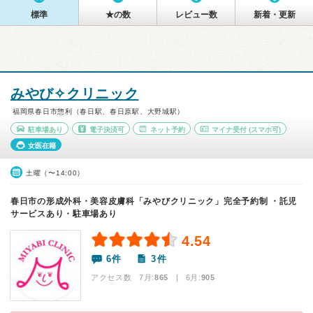
標準
★の数
レビュー数
新着・更新
みやび✧クリニック
福岡県春日市惣利（春日駅、春日原駅、大野城駅）
駐車場あり
電子決済可
ネット予約
マイナ受付
(スマホ可)
女医在籍
土曜（〜14:00）
春日市の形成外科・美容皮膚科「みやびクリニック」完全予約制 ・託児
サービスあり・駐車場あり
4.54
6件
3件
アクセス数 7月:
865
| 6月:
905