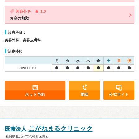
美容外科
1.0
お金の無駄
診療科目：
美容外科、美容皮膚科
診療時間
月
火
水
木
金
土
日
祝
10:00-19:00
ネット予約
電話
公式サイト
こがねまるクリニック
医療法人
福岡県北九州市八幡西区野面