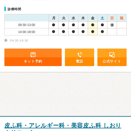
診療時間
月
火
水
木
金
土
日
祝
09:30-13:00
14:00-18:00
09:30-18:30
ネット予約
電話
公式サイト
皮ふ科・アレルギー科・美容皮ふ科 しおり