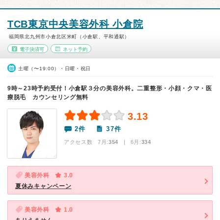
TCB東京中央美容外科 小倉院
福岡県北九州市小倉北区米町（小倉駅、平和通駅）
電子決済可
ネット予約
土曜（〜19:00）・日曜・祝日
9時～23時予約受付！小倉駅３分の美容外科。二重整形・小顔・クマ・医
療脱毛 カウンセリング無料
3.13
2件
37件
アクセス数 7月:
354
| 6月:
334
美容外科
3.0
夏休みキャンペーン
美容外科
1.0