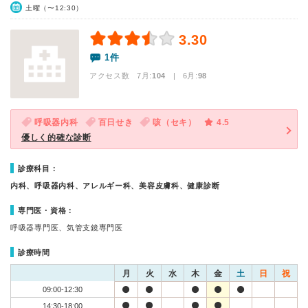
土曜（〜12:30）
3.30
1件
アクセス数 7月:
104
| 6月:
98
呼吸器内科
百日せき
咳（セキ）
4.5
優しく的確な診断
診療科目：
内科、呼吸器内科、アレルギー科、美容皮膚科、健康診断
専門医・資格：
呼吸器専門医、気管支鏡専門医
診療時間
月
火
水
木
金
土
日
祝
09:00-12:30
14:30-18:00