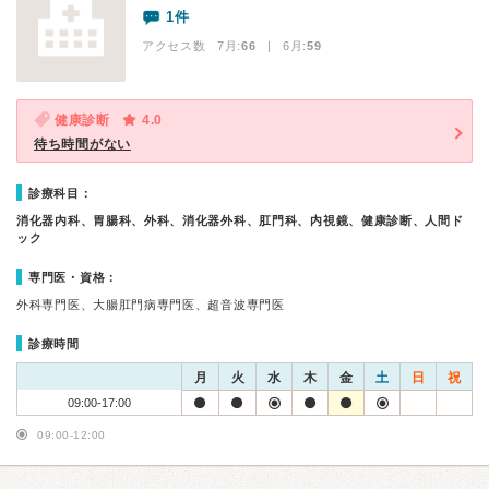
1件
アクセス数 7月:
66
| 6月:
59
健康診断
4.0
待ち時間がない
診療科目：
消化器内科、胃腸科、外科、消化器外科、肛門科、内視鏡、健康診断、人間ド
ック
専門医・資格：
外科専門医、大腸肛門病専門医、超音波専門医
診療時間
月
火
水
木
金
土
日
祝
09:00-17:00
09:00-12:00