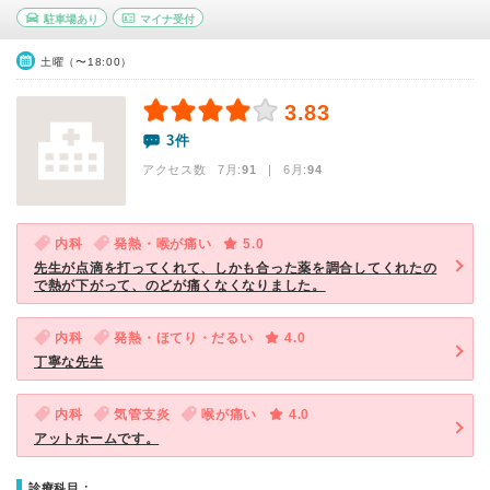
駐車場あり
マイナ受付
土曜（〜18:00）
3.83
3件
アクセス数 7月:
91
| 6月:
94
内科
発熱・喉が痛い
5.0
先生が点滴を打ってくれて、しかも合った薬を調合してくれたの
で熱が下がって、のどが痛くなくなりました。
内科
発熱・ほてり・だるい
4.0
丁寧な先生
内科
気管支炎
喉が痛い
4.0
アットホームです。
診療科目：