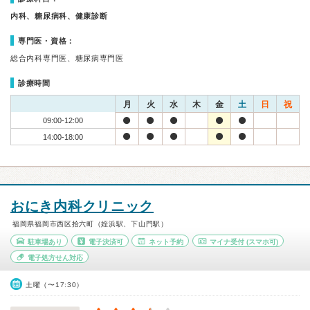
内科、糖尿病科、健康診断
専門医・資格：
総合内科専門医、糖尿病専門医
診療時間
月
火
水
木
金
土
日
祝
09:00-12:00
14:00-18:00
おにき内科クリニック
福岡県福岡市西区拾六町（姪浜駅、下山門駅）
駐車場あり
電子決済可
ネット予約
マイナ受付
(スマホ可)
電子処方せん対応
土曜（〜17:30）