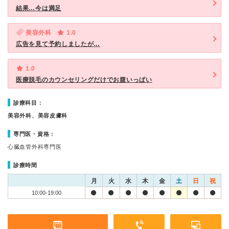
結果…今は満足
美容外科
1.0
広告を見て予約しましたが…
1.0
医療脱毛のカウンセリングだけでお腹いっぱい
診療科目：
美容外科、美容皮膚科
専門医・資格：
心臓血管外科専門医
診療時間
月
火
水
木
金
土
日
祝
10:00-19:00