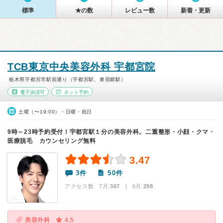
標準
★の数
レビュー数
新着・更新
TCB東京中央美容外科 宇都宮院
栃木県宇都宮市駅前通り（宇都宮駅、東宿郷駅）
電子決済可
ネット予約
土曜（〜19:00）・日曜・祝日
9時～23時予約受付！宇都宮駅１分の美容外科。二重整形・小顔・クマ・
医療脱毛 カウンセリング無料
3.47
3件
50件
アクセス数 7月:
367
| 6月:
298
美容外科
4.5